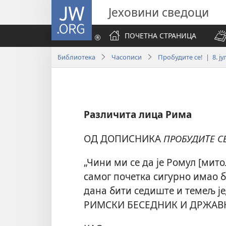
JW.ORG
Јеховини сведоци
ПОЧЕТНА СТРАНИЦА
Библиотека
Часописи
Пробудите се! | 8. ју
Различита лица Рима
ОД ДОПИСНИКА
ПРОБУДИТЕ СЕ
„Чини ми се да је Ромул [мито
самог почетка сигурно имао б
дана бити седиште и темељ ј
РИМСКИ БЕСЕДНИК И ДРЖА