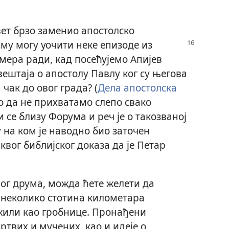
вет брзо заменио апостолско
иму могу уочити неке епизоде из
ера ради, кад посећујемо Апијев
вештаја о апостолу Павлу ког су његова
ак до овог града? (
Дела апостолска
мо да не прихватамо слепо свако
 се близу Форума и реч је о такозваној
 на ком је наводно био заточен
квог библијског доказа да је Петар
евог друма, можда ћете желети да
 неколико стотина километара
ужили као гробнице. Пронађени
ртвих и мучених, као и идеје о