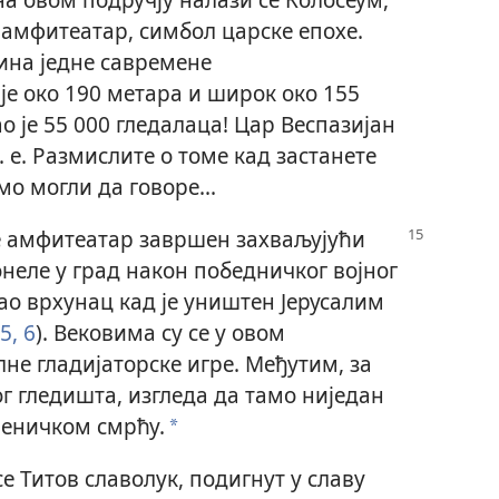
 амфитеатар, симбол царске епохе.
сина једне савремене
је око 190 метара и широк око 155
о је 55 000 гледалаца! Цар Веспазијан
. е. Размислите о томе кад застанете
о могли да говоре...
е амфитеатар завршен захваљујући
онеле у град након победничког војног
егао врхунац кад је уништен Јерусалим
5, 6
). Вековима су се у овом
не гладијаторске игре. Међутим, за
г гледишта, изгледа да тамо ниједан
еничком смрћу.
a
е Титов славолук, подигнут у славу