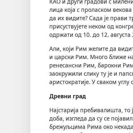
КАО и други градови с милен
лица која с проласком векова 
да их видите? Сада је прави т
присуствујете неком од конгре
одржати од 10. до 12. августа
Али, који Рим желите да види
и царски Рим. Много ближе н
ренесансни Рим, барокни Рим
заокружили слику ту је и пап
аристократије. У сваком углу
Древни град
Најстарија пребивалишта, то 
доба, изгледа да су се појавил
брежуљцима Рима око некада