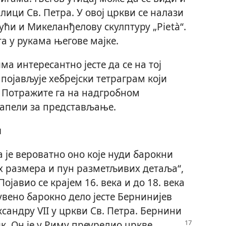
ици Св. Петра. У овој цркви се налази
ући и Микеланђелову скулптуру „Pietà“.
а у рукама његове мајке.
а интересантно јесте да се на тој
појављује хебрејски тетраграм који
. Потражите га на надгробном
Капели за представљање.
м
 је вероватно оно које нуди барокни
их размера и пун разметљивих детаља“,
ојавио се крајем 16. века и до 18. века
увено барокно дело јесте Бернинијев
андру VII у цркви Св. Петра. Бернини
к. Он је у Риму
преуредио цркве,