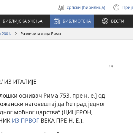
српски (ћирилица)
Приј
Изабери
(от
језик
но
БИБЛИЈСКА УЧЕЊА
БИБЛИОТЕКА
ВЕСТИ
про
л 2001.
Различита лица Рима
!
ИЗ ИТАЛИЈЕ
лошки оснивач Рима 753. пре н. е.] од
ожански наговештај да ће град једног
едног моћног царства“ (ЦИЦЕРОН,
ВНИК
ИЗ ПРВОГ
ВЕКА ПРЕ Н. Е.).