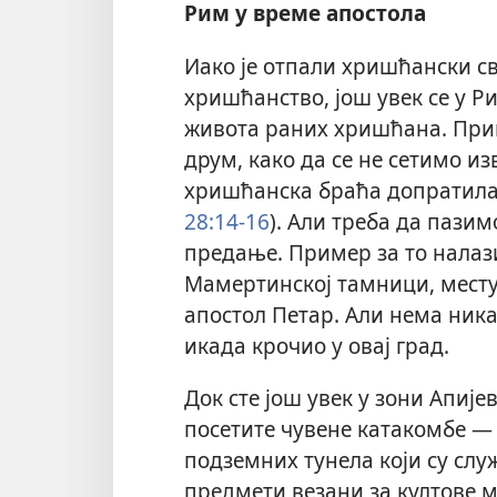
Рим у време апостола
Иако је отпали хришћански с
хришћанство,
још увек се у Р
живота раних хришћана. Прим
друм, како да се не сетимо из
хришћанска браћа допратила ч
28:14-16
). Али треба да пази
предање. Пример за то налази
Мамертинској тамници, месту
апостол Петар. Али нема ника
икада крочио у овај град.
Док сте још увек у зони Апиј
посетите чувене катакомбе —
подземних тунела који су сл
предмети везани за култове м