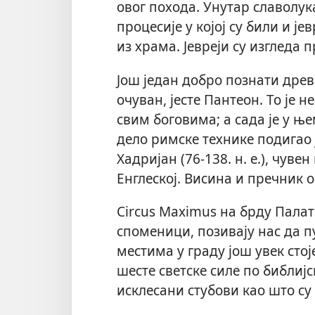
овог похода. Унутар славолук
процесије у којој су били и ј
из храма. Јевреји су изгледа 
Још један добро познати дре
очуван, јесте Пантеон. То је
свим боговима; а сада је у њ
дело римске технике подигао ј
Хадријан (76-138. н. е.), чув
Енглеској. Висина и пречник 
Circus Maximus на брду Палат
споменици, позивају нас да 
местима у граду још увек сто
шесте светске силе по библијс
исклесани стубови као што су 