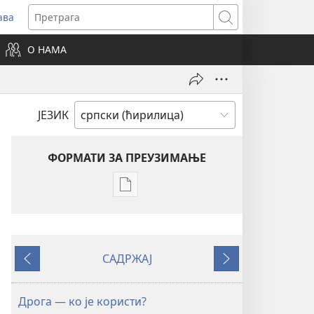
ава
вара
Претрага
ви
О НАМА
зор)
ЈЕЗИК
ФОРМАТИ ЗА ПРЕУЗИМАЊЕ
Формати
за
преузимање
електронских
САДРЖАЈ
публикација
Претходно
Следеће
ЧАСОПИСИ
8. јул
Дрога — ко је користи?
2001.