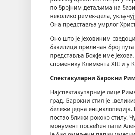
по бројним детаљима на базил
неколико ремек-дела, укључуј
Она представља умрлог Христ
Оно што је Јеховиним сведоцим
базилици приличан број пута 
представља Божје име Јехова
споменику Климента XIII и у 
Спектакуларни барокни Ри
Најспектакуларније лице Рима
град. Барокни стил је „велик
бележи једна енциклопедија. П
постао ближи рококо стилу. Ч
монумент посвећен папи Алекс
је био омиљени папин уметни