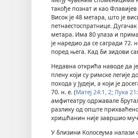
такође познат и као Флавијев
Висок је 48 метара, што је ви
петнаестоспратнице. Дугачак 
метара. Има 80 улаза и прима
је наредио да се сагради 72. н
поред њега. Кад би зидови сам
Недавна открића наводе да ј
плену који су римске легије д
похода у Јудеји, а који је дос
70. н. е. (
Матеј 24:1, 2;
Лука 21:
амфитеатру одржавале брутал
разлику од опште прихваћено
хришћанин није завршио муч
У близини Колосеума налази с