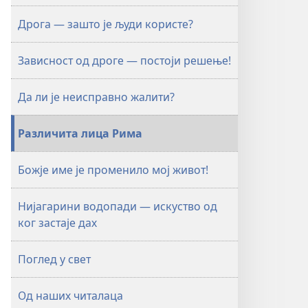
Дрога — зашто је људи користе?
Зависност од дроге — постоји решење!
Да ли је неисправно жалити?
Различита лица Рима
Божје име је променило мој живот!
Нијагарини водопади — искуство од
ког застаје дах
Поглед у свет
Од наших читалаца