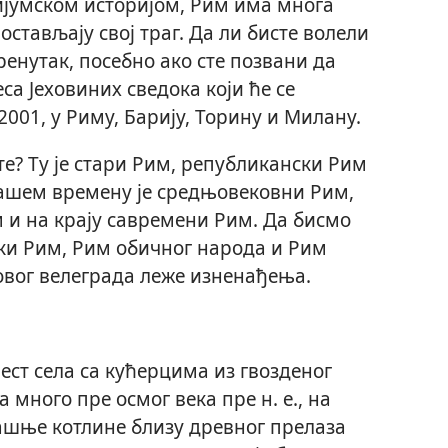
ијумском историјом, Рим има многа
остављају свој траг. Да ли бисте волели
ренутак, посебно ако сте позвани да
са Јеховиних сведока који ће се
 2001, у Риму, Барију, Торину и Милану.
те? Ту је стари Рим, републикански Рим
ашем времену је средњовековни Рим,
 и на крају савремени Рим. Да бисмо
ски Рим, Рим обичног народа и Рим
 овог велеграда леже изненађења.
јест села са кућерцима из гвозденог
а много пре осмог века пре н. е., на
шње котлине близу древног прелаза