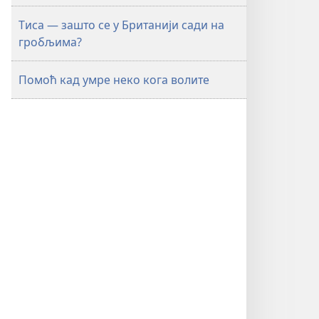
Тиса — зашто се у Британији сади на
гробљима?
Помоћ кад умре неко кога волите