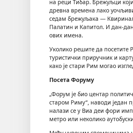
на реци Тибар. Брежуљци који
древна времена лако уочљиви 
седам брежуљака — Квиринал,
Палатин и Капитол. И дан-дан
ових имена.
Уколико решите да посетите Р
туристички приручник и карту
како је стари Рим могао изгле
Посета Форуму
„Форум је био центар политич
старом Риму“, наводи један п
налази се у Виа деи фори имп
метро или неколико аутобуски
Међу чувеним споменицима на