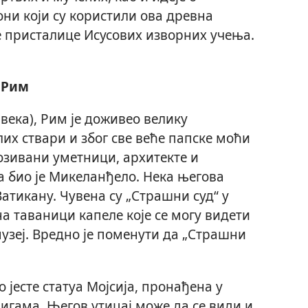
они који су користили ова древна
 присталице Исусових изворних учења.
 Рим
 века), Рим је доживео велику
их ствари и због све веће папске моћи
позивани уметници, архитекте и
а био је Микеланђело. Нека његова
Ватикану. Чувена су „Страшни суд“ у
на таваници капеле које се могу видети
музеј. Вредно је поменути да „Страшни
 јесте статуа Мојсија, пронађена у
ригама. Његов утицај може да се види и