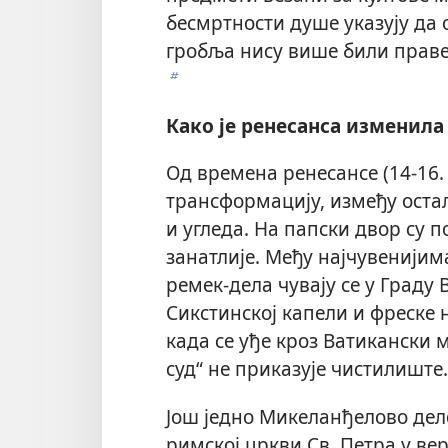
бесмртности душе указују да 
гробља нису више били праве
b
Како је ренесанса изменила
Од времена ренесансе (14-16.
трансформацију, између остал
и угледа. На папски двор су 
занатлије. Међу најчувенијим
ремек-дела чувају се у Граду 
Сикстинској капели и фреске 
када се уђе кроз Ватикански 
суд“ не приказује чистилиште.
Још једно Микеланђелово дело
римској цркви Св. Петра у ве