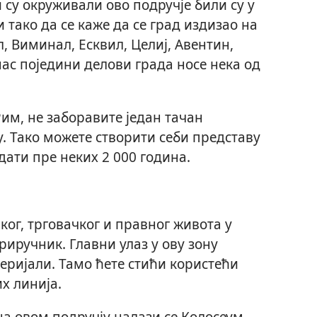
 су окруживали ово подручје били су у
тако да се каже да се град издизао на
 Виминал, Есквил, Целиј, Авентин,
ас поједини делови града носе нека од
им, не заборавите један тачан
. Тако можете створити себи представу
дати пре неких 2 000 година.
ког, трговачког и правног живота у
риручник. Главни улаз у ову зону
еријали. Тамо ћете стићи користећи
х линија.
 овом подручју налази се Колосеум,