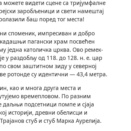
а можете видети сцене са тријумфалне
еврејски заробљеници и свети намештај
пролазили баш поред тог места!
вни споменик, импресиван и добро
 некадашњи пагански храм посвећен
ему једна католичка црква. Ово ремек-
е у раздобљу од 118. до 128. н. е. цар
ен по свом заштитном зиду у северној
ове ротонде су идентични — 43,4 метра.
ин, као и многа друга места и
путујемо времепловом. По разним
је даљњи подсетници помпе и сјаја
кој историји, древни обелисци и
Трајанов стуб и стуб Марка Аурелија.