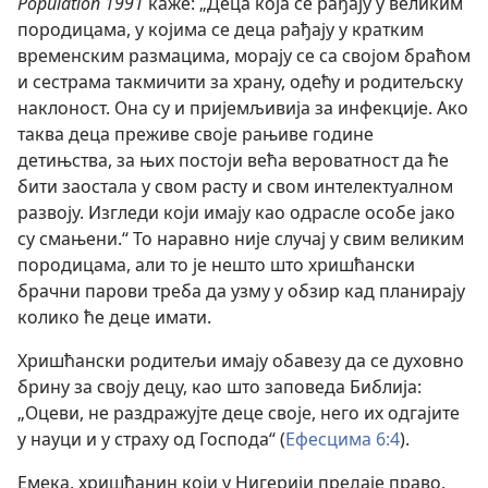
Population 1991
каже: „Деца која се рађају у великим
породицама, у којима се деца рађају у кратким
временским размацима, морају се са својом браћом
и сестрама такмичити за храну, одећу и родитељску
наклоност. Она су и пријемљивија за инфекције. Ако
таква деца преживе своје рањиве године
детињства, за њих постоји већа вероватност да ће
бити заостала у свом расту и свом интелектуалном
развоју. Изгледи који имају као одрасле особе јако
су смањени.“ То наравно није случај у свим великим
породицама, али то је нешто што хришћански
брачни парови треба да узму у обзир кад планирају
колико ће деце имати.
Хришћански родитељи имају обавезу да се духовно
брину за своју децу, као што заповеда Библија:
„Оцеви, не раздражујте деце своје, него их одгајите
у науци и у страху од Господа“ (
Ефесцима 6:4
).
Емека, хришћанин који у Нигерији предаје право,