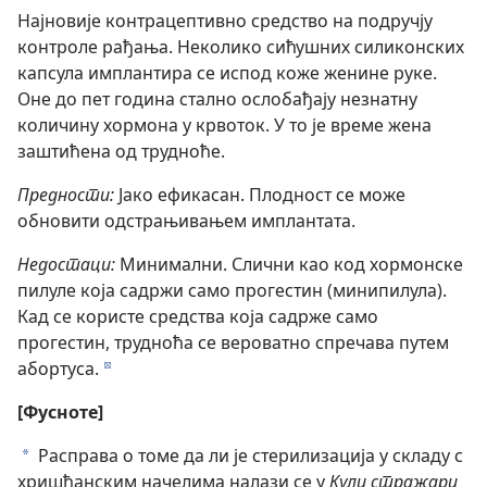
Најновије контрацептивно средство на подручју
контроле рађања. Неколико сићушних силиконских
капсула имплантира се испод коже женине руке.
Оне до пет година стално ослобађају незнатну
количину хормона у крвоток. У то је време жена
заштићена од трудноће.
Предности:
Јако ефикасан. Плодност се може
обновити одстрањивањем имплантата.
Недостаци:
Минимални. Слични као код хормонске
пилуле која садржи само прогестин (минипилула).
Кад се користе средства која садрже само
прогестин, трудноћа се вероватно спречава путем
абортуса.
d
[Фусноте]
Расправа о томе да ли је стерилизација у складу с
a
хришћанским начелима налази се у
Кули стражари