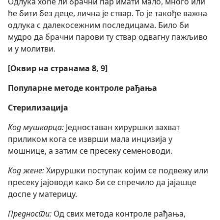
Одлука хоће ли брачни пар имати мало, много или
ће бити без деце, лична је ствар. То је такође важна
одлука с далекосежним последицама. Било би
мудро да брачни парови ту ствар одвагну пажљиво
и у молитви.
[Оквир на странама 8, 9]
Популарне методе контроле рађања
Стерилизација
Код мушкарца:
Једноставан хируршки захват
приликом кога се изврши мала инцизија у
мошнице, а затим се пресеку семеноводи.
Код жене:
Хируршки поступак којим се подвежу или
пресеку јајоводи како би се спречило да јајашце
доспе у материцу.
Предности:
Од свих метода контроле рађања,