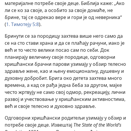
материјалне потребе своје деце. Библија каже: „Ако
ли се ко за своје, а особито за своје домаће, не
брине, тај се одрекао вере и гори је од неверника“
(
1. Тимотеју 5:8
).
Бринути се за породицу захтева више него само да
се на сто стави храна и да се плаћају рачуни, иако је
већ и то често велики посао сам по себи. Док
планирају величину своје породице, одговорни
хришћански брачни парови узимају у обзир телесно
здравље жене, као и њену емоционалну, душевну и
духовну добробит. Брига око детета захтева много
времена, а кад се рађа једна беба за другом, мајке
често жртвују не само свој одмор, рекреацију, лични
развој и учествовање у хришћанским активностима,
већ и своје телесно и духовно здравље.
Одговорни хришћански родитељи узимају у обзир и
потребе своје деце. Извештај
The State of the World’s