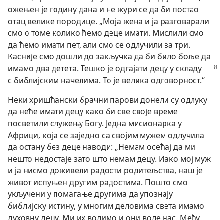
ожењен је годину дана и не жури се да би постао
отац велике породице. „Моја жена и ја разговарали
смо о томе колико ћемо деце имати. Мислили смо
да ћемо имати пет, али смо се одлучили за три.
Касније смо дошли до закључка да би било боље да
имамо два детета. Тешко је
одгајати децу у складу
с библијским начелима. То је велика одговорност.“
Неки хришћански брачни парови донели су одлуку
да неће имати децу како би све своје време
посветили служењу Богу. Једна мисионарка у
Африци, која се заједно са својим мужем одлучила
да остану без деце наводи: „Немам осећај да ми
нешто недостаје зато што немам децу. Иако мој муж
и ја нисмо доживели радости родитељства, наш је
живот испуњен другим радостима. Пошто смо
укључени у помагање другима да упознају
библијску истину, у многим деловима света имамо
духовну децу. Ми их волимо и они воле нас. Међу