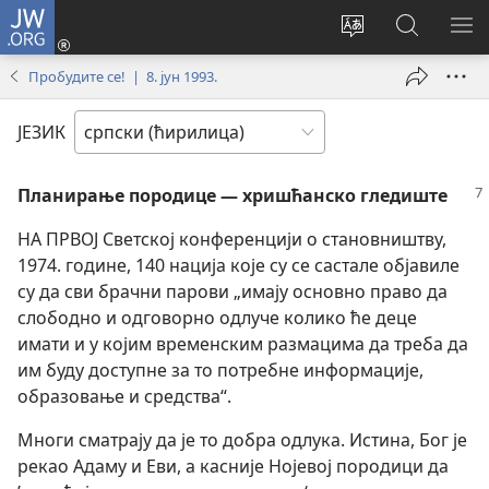
JW.ORG
Пријава
(отвара
Промени
Претрага
ПР
нови
језик
сајта
МЕ
Пробудите се! | 8. јун 1993.
прозор)
сајта
JW.ORG
ЈЕЗИК
Планирање породице — хришћанско гледиште
НА ПРВОЈ Светској конференцији о становништву,
1974. године, 140 нација које су се састале објавиле
су да сви брачни парови „имају основно право да
слободно и одговорно одлуче колико ће деце
имати и у којим временским размацима да треба да
им буду доступне за то потребне информације,
образовање и средства“.
Многи сматрају да је то добра одлука. Истина, Бог је
рекао Адаму и Еви, а касније Нојевој породици да