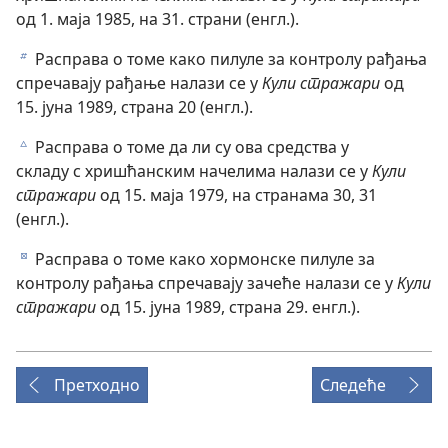
од 1. маја 1985, на 31. страни (енгл.).
Расправа о томе како пилуле за контролу рађања
b
спречавају рађање налази се у
Кули стражари
од
15. јуна 1989, страна 20 (енгл.).
Расправа о томе да ли су ова средства у
c
складу с хришћанским начелима налази се у
Кули
стражари
од 15. маја 1979, на странама 30, 31
(енгл.).
Расправа о томе како хормонске пилуле за
d
контролу рађања спречавају зачеће налази се у
Кули
стражари
од 15. јуна 1989, страна 29. енгл.).
Претходно
Следеће