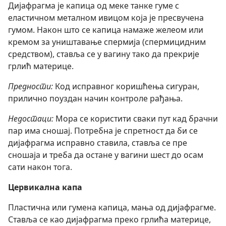
Дијафрагма је капица од меке танке гуме с
еластичном металном ивицом која је пресвучена
гумом. Након што се капица намаже желеом или
кремом за уништавање спермија (спермицидним
средством), ставља се у вагину тако да прекрије
грлић материце.
Предности:
Код исправног коришћења сигуран,
прилично поуздан начин контроле рађања.
Недостаци:
Мора се користити сваки пут кад брачни
пар има сношај. Потребна је спретност да би се
дијафрагма исправно ставила, ставља се пре
сношаја и треба да остане у вагини шест до осам
сати након тога.
Цервикална капа
Пластична или гумена капица, мања од дијафрагме.
Ставља се као дијафрагма преко грлића материце,