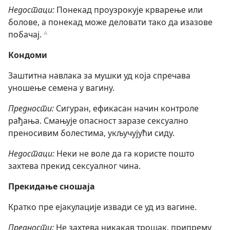
Недостаци:
Понекад проузрокује крварење или
болове, а понекад може деловати тако да изазове
побачај.
c
Кондоми
Заштитна навлака за мушки уд која спречава
уношење семена у вагину.
Предности:
Сигуран, ефикасан начин контроле
рађања. Смањује опасност заразе сексуално
преносивим болестима, укључујући сиду.
Недостаци:
Неки не воле да га користе пошто
захтева прекид сексуалног чина.
Прекидање сношаја
Кратко пре ејакулације извади се уд из вагине.
Предности:
Не захтева никакав трошак, припрему