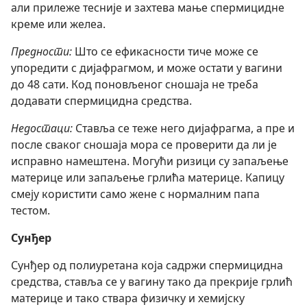
али прилеже тесније и захтева мање спермицидне
креме или желеа.
Предности:
Што се ефикасности тиче може се
упоредити с дијафрагмом, и може остати у вагини
до 48 сати. Код поновљеног сношаја не треба
додавати спермицидна средства.
Недостаци:
Ставља се теже него дијафрагма, а пре и
после сваког сношаја мора се проверити да ли је
исправно намештена. Могући ризици су запаљење
материце или запаљење грлића материце. Капицу
смеју користити само жене с нормалним папа
тестом.
Сунђер
Сунђер од полиуретана која садржи спермицидна
средства, ставља се у вагину тако да прекрије грлић
материце и тако ствара физичку и хемијску