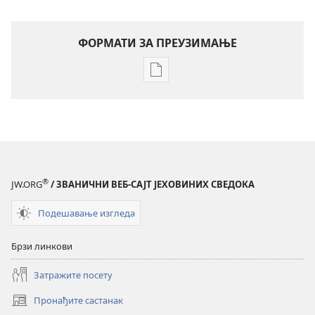
ФОРМАТИ ЗА ПРЕУЗИМАЊЕ
Формати
за
преузимање
електронских
публикација
ЧАСОПИСИ
8. јун
®
JW.ORG
/ ЗВАНИЧНИ ВЕБ-САЈТ ЈЕХОВИНИХ СВЕДОКА
1993.
Подешавање изгледа
Брзи линкови
Затражите посету
Пронађите састанак
(отвара