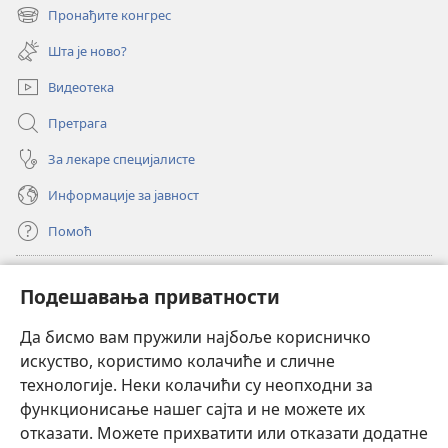
нови
Пронађите конгрес
(отвара
прозор)
нови
Шта је ново?
прозор)
Видеотека
Претрага
За лекаре специјалисте
Информације за јавност
Помоћ
Прилози
(отвара
Подешавања приватности
нови
прозор)
Да бисмо вам пружили најбоље корисничко
ОНЛАЈН БИБЛИОТЕКА Watchtower
(отвара
искуство, користимо колачиће и сличне
нови
®
JW Hub
технологије. Неки колачићи су неопходни за
прозор)
(отвара
функционисање нашег сајта и не можете их
нови
®
JW Library
прозор)
отказати. Можете прихватити или отказати додатне