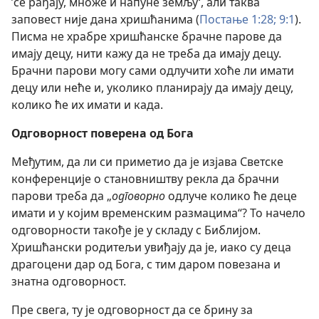
’се рађају, множе и напуне земљу‘, али таква
заповест није дана хришћанима (
Постање 1:28;
9:1
).
Писма не храбре хришћанске брачне парове да
имају децу, нити кажу да не треба да имају децу.
Брачни парови могу сами одлучити хоће ли имати
децу или неће и, уколико планирају да имају децу,
колико ће их имати и када.
Одговорност поверена од Бога
Међутим, да ли си приметио да је изјава Светске
конференције о становништву рекла да брачни
парови треба да „
одговорно
одлуче колико ће деце
имати и у којим временским размацима“? То начело
одговорности такође је у складу с Библијом.
Хришћански родитељи увиђају да је, иако су деца
драгоцени дар од Бога, с тим даром повезана и
знатна одговорност.
Пре свега, ту је одговорност да се брину за