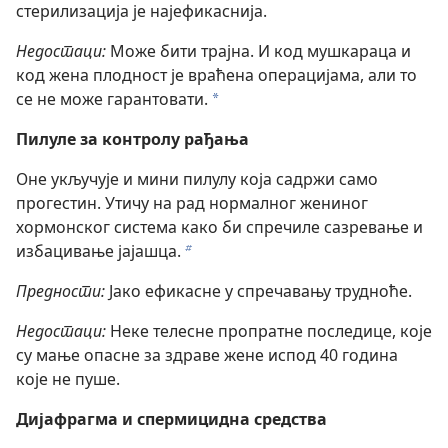
стерилизација је најефикаснија.
Недостаци:
Може бити трајна. И код мушкараца и
код жена плодност је враћена операцијама, али то
се не може гарантовати.
a
Пилуле за контролу рађања
Оне укључује и мини пилулу која садржи само
прогестин. Утичу на рад нормалног жениног
хормонског система како би спречиле сазревање и
избацивање јајашца.
b
Предности:
Јако ефикасне у спречавању трудноће.
Недостаци:
Неке телесне пропратне последице, које
су мање опасне за здраве жене испод 40 година
које не пуше.
Дијафрагма и спермицидна средства