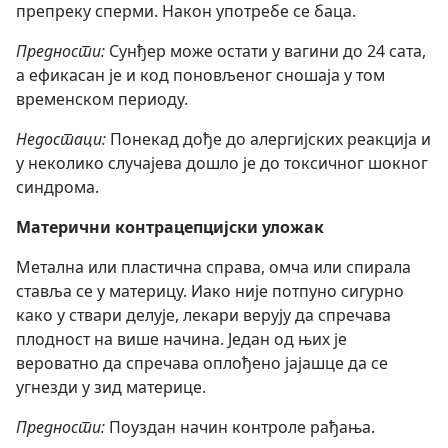
препреку сперми. Након употребе се баца.
Предности:
Сунђер може остати у вагини до 24 сата,
а ефикасан је и код поновљеног сношаја у том
временском периоду.
Недостаци:
Понекад дође до алергијских реакција и
у неколико случајева дошло је до токсичног шокног
синдрома.
Матерични контрацепцијски уложак
Метална или пластична справа, омча или спирала
ставља се у материцу. Иако није потпуно сигурно
како у ствари делује, лекари верују да спречава
плодност на више начина. Један од њих је
вероватно да спречава оплођено јајашце да се
угнезди у зид материце.
Предности:
Поуздан начин контроле рађања.