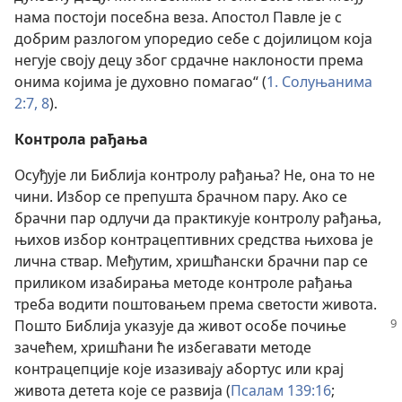
нама постоји посебна веза. Апостол Павле је с
добрим разлогом упоредио себе с дојилицом која
негује своју децу због срдачне наклоности према
онима којима је духовно помагао“ (
1. Солуњанима
2:7, 8
).
Контрола рађања
Осуђује ли Библија контролу рађања? Не, она то не
чини. Избор се препушта брачном пару. Ако се
брачни пар одлучи да практикује контролу рађања,
њихов избор контрацептивних средства њихова је
лична ствар. Међутим, хришћански брачни пар се
приликом изабирања методе контроле рађања
треба водити поштовањем према светости живота.
Пошто Библија указује
да живот особе почиње
зачећем, хришћани ће избегавати методе
контрацепције које изазивају абортус или крај
живота детета које се развија (
Псалам 139:16
;