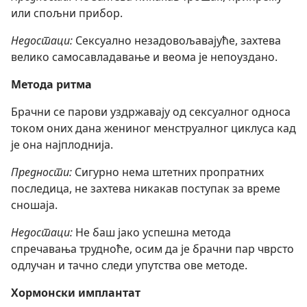
или спољни прибор.
Недостаци:
Сексуално незадовољавајуће, захтева
велико самосавладавање и веома је непоуздано.
Метода ритма
Брачни се парови уздржавају од сексуалног односа
током оних дана жениног менструалног циклуса кад
је она најплоднија.
Предности:
Сигурно нема штетних пропратних
последица, не захтева никакав поступак за време
сношаја.
Недостаци:
Не баш јако успешна метода
спречавања трудноће, осим да је брачни пар чврсто
одлучан и тачно следи упутства ове методе.
Хормонски имплантат