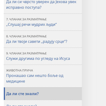
(ИЗДАЊЕ
(ИЗДАЊЕ
Да ли си чврсто уверен да Јехова увек
ЗА
ЗА
исправно поступа?
ПРОУЧАВАЊЕ)
ПРОУЧАВАЊЕ)
фебруар 2022.
фебруар 2022.
7. ЧЛАНАК ЗА РАЗМАТРАЊЕ
„Слушај речи мудрих људи“
8. ЧЛАНАК ЗА РАЗМАТРАЊЕ
Да ли твоји савети „радују срце“?
9. ЧЛАНАК ЗА РАЗМАТРАЊЕ
Служи другима по угледу на Исуса
ЖИВОТНА ПРИЧА
Пронашао сам нешто боље од
медицине
Да ли сте знали?