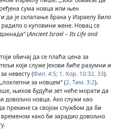
дређена сума новца или њен
ти да је склапање брака у Израелу било
е радило о куповини жене. Новац се
докнада“ (
Ancient Israel
–
Its Life and
оји обичај да се плаћа цена за
итељи који служе Јехови биће разумни и
за невесту (
Фил. 4:5;
1. Кор. 10:32, 33
).
 „похлепни за новцем“ (
2. Тим. 3:2
).
ише, њихов будући зет неће морати да
и довољно новца. Ако служи као
да прекине са својом службом да би
 временом како би зарадио довољно
у.