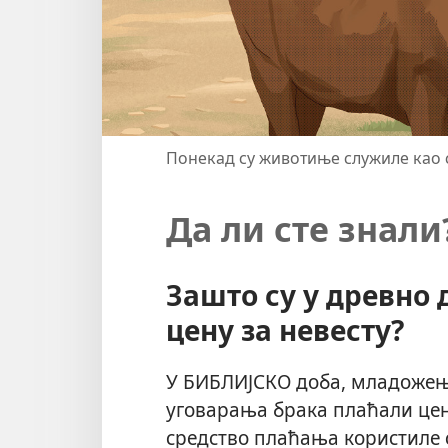
Понекад су животиње служиле као 
Да ли сте знали
Зашто су у древно
цену за невесту?
У БИБЛИЈСКО доба, младожењ
уговарања брака плаћали цен
средство плаћања користиле 