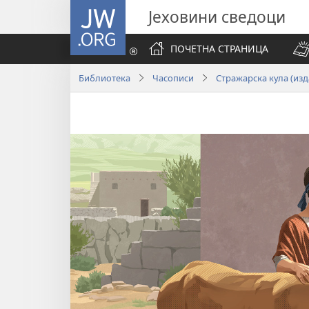
JW.ORG
Јеховини сведоци
ПОЧЕТНА СТРАНИЦА
Библиотека
Часописи
Стражарска кула (из