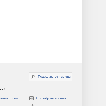
Подешавање изгледа
кови
ажите посету
Пронађите састанак
(отвара
нови