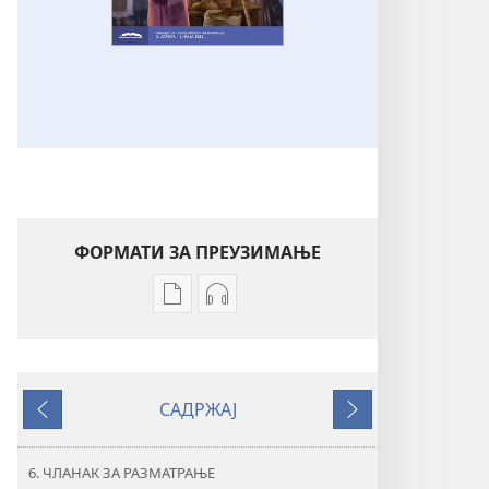
ФОРМАТИ ЗА ПРЕУЗИМАЊЕ
Формати
Формати
за
за
преузимање
преузимање
електронских
аудио-
САДРЖАЈ
публикација
садржаја
Претходно
Следеће
СТРАЖАРСКА
СТРАЖАРСКА
КУЛА
КУЛА
6. ЧЛАНАК ЗА РАЗМАТРАЊЕ