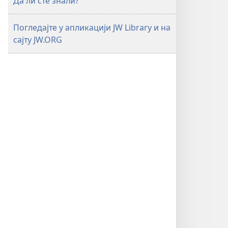
Да ли сте знали?
Погледајте у апликацији JW Library и на
сајту JW.ORG