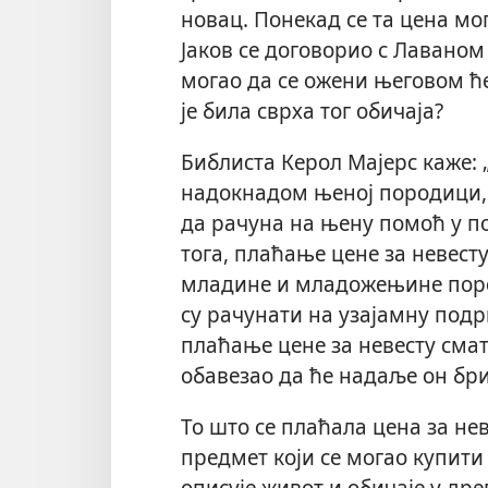
новац. Понекад се та цена мо
Јаков се договорио с Лаваном
могао да се ожени његовом ћ
је била сврха тог обичаја?
Библиста Керол Мајерс каже: 
надокнадом њеној породици, к
да рачуна на њену помоћ у 
тога, плаћање цене за невест
младине и младожењине поро
су рачунати на узајамну под
плаћање цене за невесту сма
обавезао да ће надаље он бри
То што се плаћала цена за нев
предмет који се могао купити 
описује живот и обичаје у др