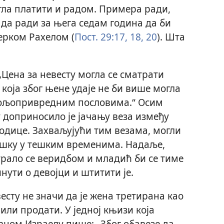
гла платити и радом. Примера ради,
 да ради за њега седам година да би
ерком Рахелом (
Пост. 29:17, 18,
20
). Шта
„Цена за невесту могла се сматрати
оја због њене удаје не би више могла
пољопривредним пословима.“ Осим
у доприносило је јачању веза између
дице. Захваљујући тим везама, могли
ршку у тешким временима. Надаље,
трало се веридбом и младић би се тиме
нути о девојци и штитити је.
есту не значи да је жена третирана као
или продати. У једној књизи која
евном Израелу пише: „Због обавезе да