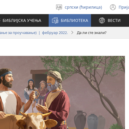
српски (ћирилица)
Приј
Изабери
(от
језик
но
БИБЛИЈСКА УЧЕЊА
БИБЛИОТЕКА
ВЕСТИ
про
дање за проучавање) | фебруар 2022.
Да ли сте знали?