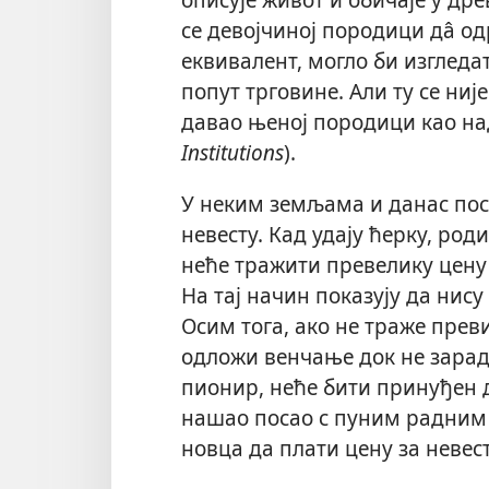
се девојчиној породици да̂ о
еквивалент, могло би изгледа
попут трговине. Али ту се ниј
давао њеној породици као на
Institutions
).
У неким земљама и данас пост
невесту. Кад удају ћерку, род
неће тражити превелику цену 
На тај начин показују да нису
Осим тога, ако не траже прев
одложи венчање док не зарад
пионир, неће бити принуђен 
нашао посао с пуним радним
новца да плати цену за невест