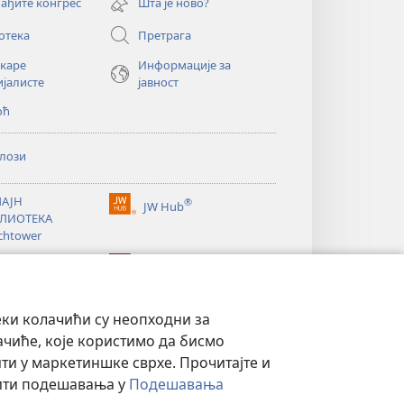
ађите конгрес
Шта је ново?
прозор)
отека
Претрага
екаре
Информације за
ијалисте
јавност
оћ
лози
АЈН
®
JW Hub
(отвара
ЛИОТЕКА
нови
chtower
прозор)
®
®
ibrary
Watchtower Library
еки колачићи су неопходни за
ачиће, које користимо да бисмо
и у маркетиншке сврхе. Прочитајте и
нити подешавања у
Подешавања