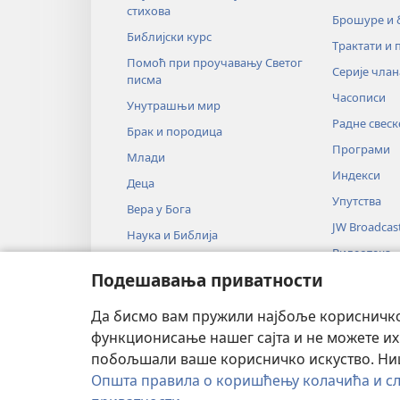
стихова
Брошуре и
Библијски курс
Трактати и 
Помоћ при проучавању Светог
Серије члан
писма
Часописи
Унутрашњи мир
Радне свеск
Брак и породица
Програми
Млади
Индекси
Деца
Упутства
Вера у Бога
JW Broadcas
Наука и Библија
Видеотека
Историја и Библија
Подешавања приватности
Музика
Аудио-драм
Да бисмо вам пружили најбоље корисничко 
Драмско чи
функционисање нашег сајта и не можете их
побољшали ваше корисничко искуство. Ништ
Општа правила о коришћењу колачића и сл