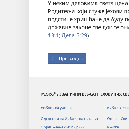
У неким деловима света цена 
Родитељи који служе Јехови п
подстиче хришћане да буду п
државне законе све док се они
13:1;
Дела 5:29
).
Претходно
®
JW.ORG
/ ЗВАНИЧНИ ВЕБ-САЈТ ЈЕХОВИНИХ С
Библијска учења
Библиотека
Одговори на библијска питања
Онлајн Све
Објашњење библијских
Књиге