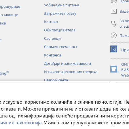
Прон
(отвара
Уобичајена питања
 брошурице
нови
Виде
Затражите посету
прозор)
позивнице
За л
Контакт
ака
спец
Обиласци Бетела
Пом
Састанци
е
Спомен-свечаност
При
(отвара
Конгреси
нови
прозор)
Догађаји и занимљивости
ОНЛ
БИБ
Из живота Јеховиних сведока
®
(отвара
ting
Wat
нови
Широм света
прозор)
JW L
е
искуство, користимо колачиће и сличне технологије. Н
тање Светог писма
 отказати. Можете прихватити или отказати додатне кол
а од тих информација се неће продавати нити користит
ичних технологија
. У било ком тренутку можете проме