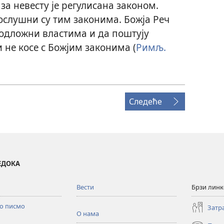
за невесту је регулисана законом.
ослушни су тим законима. Божја Реч
одложни властима и да поштују
 не косе с Божјим законима (
Римљ.
Следеће
ВЕДОКА
Вести
Брзи лин
то писмо
Затр
О нама