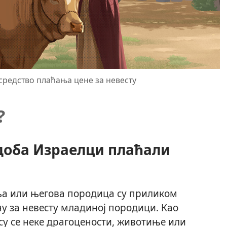
средство плаћања цене за невесту
?
 доба Израелци плаћали
а или његова породица су приликом
у за невесту младиној породици. Као
су се неке драгоцености, животиње или