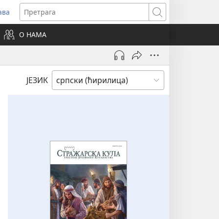
ава
вара
Претрага
ви
О НАМА
зор)
ЈЕЗИК