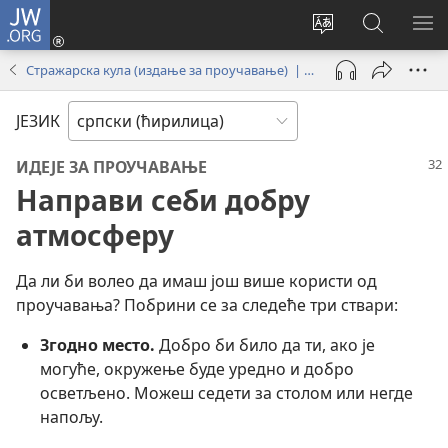
JW.ORG
Пријава
(отвара
Промени
Претрага
ПР
нови
језик
сајта
МЕ
Стражарска кула (издање за проучавање) | новембар 2024.
прозор)
сајта
JW.ORG
ЈЕЗИК
ИДЕЈЕ ЗА ПРОУЧАВАЊЕ
Направи себи добру
атмосферу
Да ли би волео да имаш још више користи од
проучавања? Побрини се за следеће три ствари:
Згодно место.
Добро би било да ти, ако је
могуће, окружење буде уредно и добро
осветљено. Можеш седети за столом или негде
напољу.