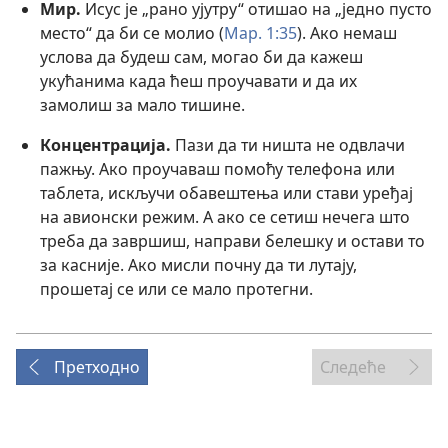
Мир.
Исус је „рано ујутру“ отишао на „једно пусто
место“ да би се молио (
Мар. 1:35
). Ако немаш
услова да будеш сам, могао би да кажеш
укућанима када ћеш проучавати и да их
замолиш за мало тишине.
Концентрација.
Пази да ти ништа не одвлачи
пажњу. Ако проучаваш помоћу телефона или
таблета, искључи обавештења или стави уређај
на авионски режим. А ако се сетиш нечега што
треба да завршиш, направи белешку и остави то
за касније. Ако мисли почну да ти лутају,
прошетај се или се мало протегни.
Претходно
Следеће