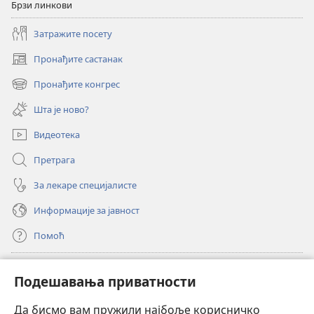
Брзи линкови
Затражите посету
Пронађите састанак
(отвара
нови
Пронађите конгрес
(отвара
прозор)
нови
Шта је ново?
прозор)
Видеотека
Претрага
За лекаре специјалисте
Информације за јавност
Помоћ
Прилози
(отвара
Подешавања приватности
нови
прозор)
Да бисмо вам пружили најбоље корисничко
ОНЛАЈН БИБЛИОТЕКА Watchtower