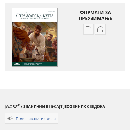
ФОРМАТИ ЗА
ПРЕУЗИМАЊЕ
Формати
Формати
за
за
преузимање
преузимање
електронских
аудио-
публикација
садржаја
СТРАЖАРСКА
СТРАЖАРСКА
КУЛА
КУЛА
(ИЗДАЊЕ
(ИЗДАЊЕ
ЗА
ЗА
ПРОУЧАВАЊЕ)
ПРОУЧАВАЊ
новембар 2024.
новембар 20
®
JW.ORG
/ ЗВАНИЧНИ ВЕБ-САЈТ ЈЕХОВИНИХ СВЕДОКА
Подешавање изгледа