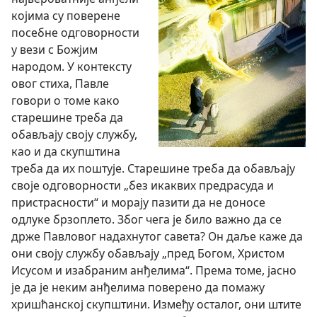
којима су поверене
посебне одговорности
у вези с Божјим
народом. У контексту
овог стиха, Павле
говори о томе како
старешине треба да
обављају своју службу,
као и да скупштина
треба да их поштује. Старешине треба да обављају
своје одговорности „без икаквих предрасуда и
пристрасности“ и морају пазити да не доносе
одлуке брзоплето. Због чега је било важно да се
држе Павловог надахнутог савета? Он даље каже да
они своју службу обављају „пред Богом, Христом
Исусом и изабраним анђелима“. Према томе, јасно
је да је неким анђелима поверено да помажу
хришћанској скупштини. Између осталог, они штите