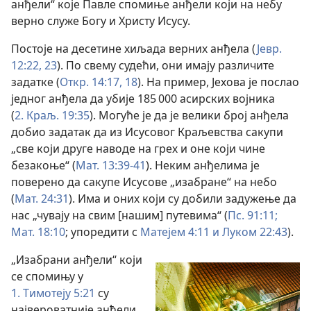
анђели“ које Павле спомиње анђели који на небу
верно служе Богу и Христу Исусу.
Постоје на десетине хиљада верних анђела (
Јевр.
12:22, 23
). По свему судећи, они имају различите
задатке (
Откр. 14:17, 18
). На пример, Јехова је послао
једног анђела да убије 185 000 асирских војника
(
2. Краљ. 19:35
). Могуће је да је велики број анђела
добио задатак да из Исусовог Краљевства сакупи
„све који друге наводе на грех и оне који чине
безакоње“ (
Мат. 13:39-41
). Неким анђелима је
поверено да сакупе Исусове „изабране“ на небо
(
Мат. 24:31
). Има и оних који су добили задужење да
нас „чувају на свим [нашим] путевима“ (
Пс. 91:11;
Мат. 18:10
; упоредити с
Матејем 4:11 и
Луком 22:43
).
„Изабрани анђели“ који
се спомињу у
1. Тимотеју 5:21
су
највероватније анђели