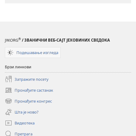
КУЛА
КУЛА
(ИЗДАЊЕ
(ИЗДАЊЕ
ЗА
ЗА
ПРОУЧАВАЊЕ)
ПРОУЧАВАЊ
децембар 2024.
децембар 20
®
JW.ORG
/ ЗВАНИЧНИ ВЕБ-САЈТ ЈЕХОВИНИХ СВЕДОКА
Подешавање изгледа
Брзи линкови
Затражите посету
Пронађите састанак
(отвара
нови
Пронађите конгрес
(отвара
прозор)
нови
Шта је ново?
прозор)
Видеотека
Претрага