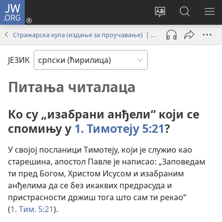
JW.ORG
Пријава
(отвара
Промени
Претрага
ПР
нови
језик
сајта
МЕ
Стражарска кула (издање за проучавање) | децембар 2024.
прозор)
сајта
JW.ORG
ЈЕЗИК
Питања читалаца
Ко су „изабрани анђели“ који се
спомињу у
1. Тимотеју 5:21
?
У својој посланици Тимотеју, који је служио као
старешина, апостол Павле је написао: „Заповедам
ти пред Богом, Христом Исусом и изабраним
анђелима да се без икаквих предрасуда и
пристрасности држиш тога што сам ти рекао“
(
1. Тим. 5:21
).