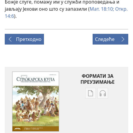
Божје слуге, помажу им у служби проповедања и
јављају Јехови оно што су запазили (
Мат. 18:10;
Откр.
14:6
).
Претходно
Следеће
ФОРМАТИ ЗА
ПРЕУЗИМАЊЕ
Формати
Формати
за
за
преузимање
преузимање
електронских
аудио-
публикација
садржаја
СТРАЖАРСКА
СТРАЖАРСКА