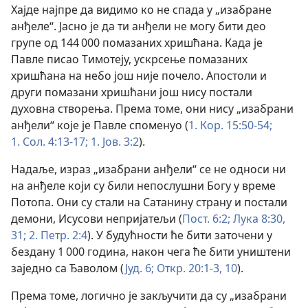
Хајде најпре да видимо ко не спада у „изабране
анђеле“. Јасно је да ти анђели не могу бити део
групе од 144 000 помазаних хришћана. Када је
Павле писао Тимотеју, ускрсење помазаних
хришћана на небо још није почело. Апостоли и
други помазани хришћани још нису постали
духовна створења. Према томе, они нису „изабрани
анђели“ које је Павле споменуо (
1. Кор. 15:50-54;
1. Сол. 4:13-17;
1. Јов. 3:2
).
Надаље, израз „изабрани анђели“ се не односи ни
на анђеле који су били непослушни Богу у време
Потопа. Они су стали на Сатанину страну и постали
демони, Исусови непријатељи (
Пост. 6:2;
Лука 8:30,
31;
2. Петр. 2:4
). У будућности ће бити заточени у
бездану 1 000 година, након чега ће бити уништени
заједно са Ђаволом (
Јуд. 6;
Откр. 20:1-3,
10
).
Према томе, логично је закључити да су „изабрани