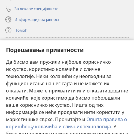
За лекаре специјалисте
Информације за јавност
Помоћ
Прилози
(отвара
Подешавања приватности
нови
прозор)
Да бисмо вам пружили најбоље корисничко
ОНЛАЈН БИБЛИОТЕКА Watchtower
(отвара
искуство, користимо колачиће и сличне
нови
®
JW Hub
технологије. Неки колачићи су неопходни за
прозор)
(отвара
функционисање нашег сајта и не можете их
нови
®
JW Library
прозор)
отказати. Можете прихватити или отказати додатне
колачиће, које користимо да бисмо побољшали
®
Watchtower Library
ваше корисничко искуство. Ништа од тих
информација се неће продавати нити користити у
маркетиншке сврхе. Прочитајте и
Општа правила о
коришћењу колачића и сличних технологија
. У
Copyright
© 2026 Watch Tower Bible and Tract Society of Pennsylvania.
било ком тренутку можете променити подешавања