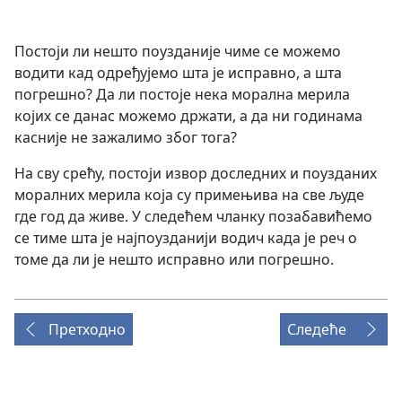
Постоји ли нешто поузданије чиме се можемо
водити кад одређујемо шта је исправно, а шта
погрешно? Да ли постоје нека морална мерила
којих се данас можемо држати, а да ни годинама
касније не зажалимо због тога?
На сву срећу, постоји извор доследних и поузданих
моралних мерила која су примењива на све људе
где год да живе. У следећем чланку позабавићемо
се тиме шта је најпоузданији водич када је реч о
томе да ли је нешто исправно или погрешно.
Претходно
Следеће