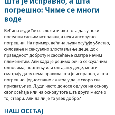
Шта је исправно, а шта
погрешно: Чиме се многи
воде
Већина људи ће се сложити око тога да су неки
поступци сасвим исправни, а неки апсолутно
погрешни. На пример, већина људи осуђује убиство,
силовање и сексуално злостављање деце, док
праведност, доброту и саосећање сматра нечим
племенитим. Али када је рецимо реч о сексуалним
односима, поштењу или одгајању деце, многи
сматрају да ту нема правила шта је исправно, а шта
погрешно. Једноставно сматрају да је скоро све
прихватљиво. Људи често доносе одлуке на основу
свог осећаја или на основу тога шта други мисле о
тој ствари. Али да ли је то увек добро?
НАШ ОСЕЋАЈ