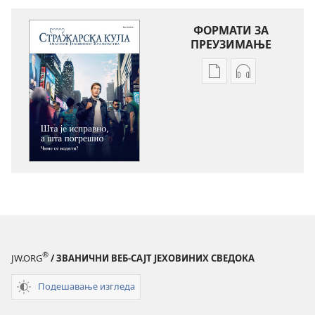
ФОРМАТИ ЗА
ПРЕУЗИМАЊЕ
Формати
Формати
за
за
преузимање
преузимање
електронских
аудио-
публикација
садржаја
СТРАЖАРСКА
СТРАЖАРСКА
КУЛА
КУЛА
Шта
Шта
је
је
исправно,
исправно,
а
а
®
JW.ORG
/ ЗВАНИЧНИ ВЕБ-САЈТ ЈЕХОВИНИХ СВЕДОКА
шта
шта
погрешно:
погрешно:
Подешавање изгледа
Чиме
Чиме