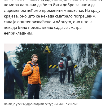
не мора да значи да ће то бити добро за нас и да
с временом нећемо променити мишљење. На крају
крајева, оно што се некада сматрало погрешним,
сада је општеприхваћено и обрнуто, оно што је
некада било прихватљиво сада се сматра
неприкладним.
Да ли је увек мудро водити се туђим мишљењем?