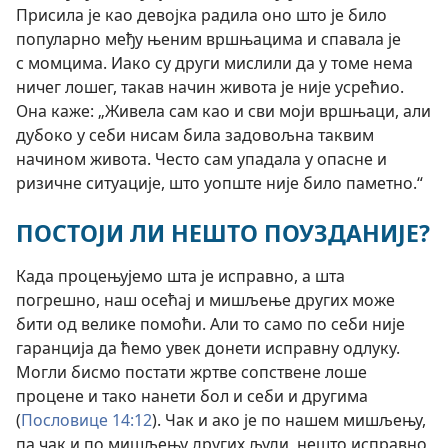
Присила је као девојка радила оно што је било
популарно међу њеним вршњацима и спавала је
с момцима. Иако су други мислили да у томе нема
ничег лошег, такав начин живота је није усрећио.
Она каже: „Живела сам као и сви моји вршњаци, али
дубоко у себи нисам била задовољна таквим
начином живота. Често сам упадала у опасне и
ризичне ситуације, што уопште није било паметно.“
ПОСТОЈИ ЛИ НЕШТО ПОУЗДАНИЈЕ?
Када процењујемо шта је исправно, а шта
погрешно, наш осећај и мишљење других може
бити од велике помоћи. Али то само по себи није
гаранција да ћемо увек донети исправну одлуку.
Могли бисмо постати жртве сопствене лоше
процене и тако нанети бол и себи и другима
(
Пословице 14:12
). Чак и ако је по нашем мишљењу,
па чак и по мишљењу других људи, нешто исправно,