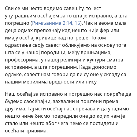
Сви се ми често водимо савешћу, то јест
унутрашњим осећајем за то шта је исправно, а шта
погрешно (
Римљанима 2:14, 15
). Чак и веома мала
деца одмах препознају кад нешто није фер или
имају осећај кривице кад погреше. Током
одрастања своју савест обликујемо на основу тога
шта се у нашој породици, међу вршњацима,
професорима, у нашој религији и култури сматра
исправним, а шта погрешним. Када доносимо
одлуке, савест нам говори да ли су оне у складу са
нашим мерилима вредности или нису.
Наш осећај за исправно и погрешно нас покреће да
будемо саосећајни, захвални и поштени према
другима. Тај исти осећај нас спречава и да урадимо
нешто чиме бисмо повредили оне до којих нам је
стало или нешто због чега ћемо се постидети и
осећати кривима.