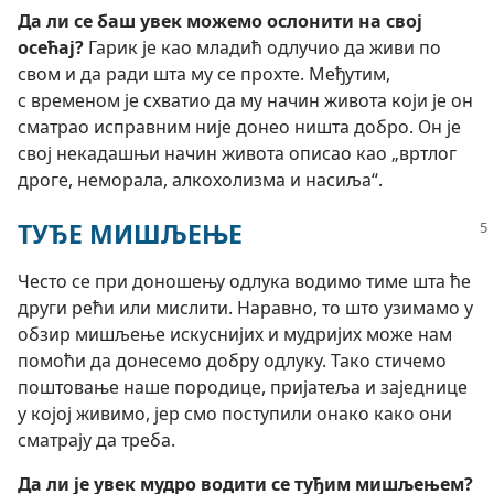
Да ли се баш увек можемо ослонити на свој
осећај?
Гарик је као младић одлучио да живи по
свом и да ради шта му се прохте. Међутим,
с временом је схватио да му начин живота који је он
сматрао исправним није донео ништа добро. Он је
свој некадашњи начин живота описао као „вртлог
дроге, неморала, алкохолизма и насиља“.
ТУЂЕ МИШЉЕЊЕ
Често се при доношењу одлука водимо тиме шта ће
други рећи или мислити. Наравно, то што узимамо у
обзир мишљење искуснијих и мудријих може нам
помоћи да донесемо добру одлуку. Тако стичемо
поштовање наше породице, пријатеља и заједнице
у којој живимо, јер смо поступили онако како они
сматрају да треба.
Да ли је увек мудро водити се туђим мишљењем?