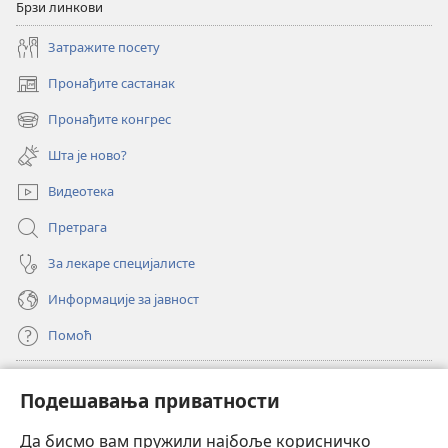
се
се
Брзи линкови
водити?
водити?
Затражите посету
Пронађите састанак
(отвара
нови
Пронађите конгрес
(отвара
прозор)
нови
Шта је ново?
прозор)
Видеотека
Претрага
За лекаре специјалисте
Информације за јавност
Помоћ
Прилози
(отвара
Подешавања приватности
нови
прозор)
Да бисмо вам пружили најбоље корисничко
ОНЛАЈН БИБЛИОТЕКА Watchtower