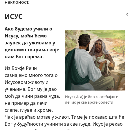
наклоност.
ИСУС
Ако будемо учили о
Исусу, моћи ћемо
заувек да уживамо у
дивним стварима које
нам Бог спрема.
Из Божје Речи
сазнајемо много тога о
Исусовом животу и
учењима. Бог му је дао
моћ да чини разна чуда,
Исус (Иса) је био саосећајан и
лечио је све врсте болести
на пример да лечи
слепе, глуве и хроме.
Чак је враћао мртве у живот. Тиме је показао шта ће
Бог у будућности учинити за све људе. Исус је рекао