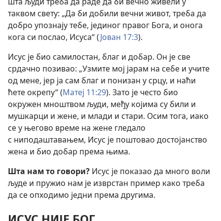
шта људи треба да раде да би вечно живели у
таквом свету: „Да би добили вечни живот, треба да
добро упознају тебе, јединог правог Бога, и онога
кога си послао, Исуса“ (
Јован 17:3
).
Исус је био самилостан, благ и добар. Он је све
срдачно позивао: „Узмите мој јарам на себе и учите
од мене, јер ја сам благ и понизан у срцу, и наћи
ћете окрепу“ (
Матеј 11:29
). Зато је често био
окружен мноштвом људи, међу којима су били и
мушкарци и жене, и млади и стари. Осим тога, иако
се у његово време на жене гледало
с ниподаштавањем, Исус је поштовао достојанство
жена и био добар према њима.
Шта нам то говори?
Исус је показао да много воли
људе и пружио нам је изврстан пример како треба
да се опходимо једни према другима.
ИСУС НИЈЕ БОГ