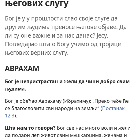
његових слугу
Бог је у у прошлости слао своје слуге да
другим људима преносе његове објаве. Да
ли су оне важне и за нас данас? Јесу.
Погледајмо шта о Богу учимо од тројице
његових верних слугу.
АВРАХАМ
Бог је непристрастан и жели да чини добро свим
људима.
Бог је обећао Аврахаму (Ибрахиму): „Преко тебе ће
се благословити сви народи на земљи“ (
Постанак
12:3
).
Шта нам то говори?
Бог све нас много воли и жели
да подари леп живот свим мушкарцима, женама и