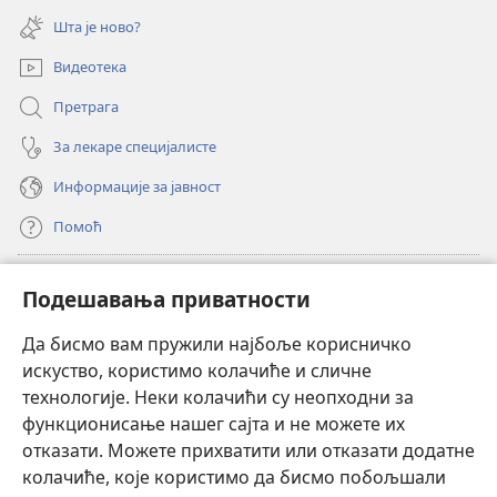
нови
Шта је ново?
прозор)
Видеотека
Претрага
За лекаре специјалисте
Информације за јавност
Помоћ
Прилози
(отвара
Подешавања приватности
нови
прозор)
Да бисмо вам пружили најбоље корисничко
ОНЛАЈН БИБЛИОТЕКА Watchtower
(отвара
искуство, користимо колачиће и сличне
нови
®
JW Hub
технологије. Неки колачићи су неопходни за
прозор)
(отвара
функционисање нашег сајта и не можете их
нови
®
JW Library
прозор)
отказати. Можете прихватити или отказати додатне
колачиће, које користимо да бисмо побољшали
®
Watchtower Library