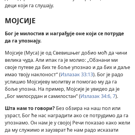
деци који га слушају.
МОЈСИЈЕ
Бог је милостив и награђује оне који се потруде
да га упознају.
Мојсије (Муса) је од Свевишњег добио моћ да чини
велика чуда. Али ипак га је молио: „Обзнани ми
своје путеве да бих те боље упознао и да бих и даље
имао твоју наклоност“ (
Излазак 33:13
). Бог је радо
услишио Мојсијеву молитву и помогао му да га
боље упозна. На пример, Мојсије је увидео да је
„Бог милосрдан и самилостан“ (
Излазак 34:6, 7
).
Шта нам то говори?
Без обзира на наш пол или
узраст, Бог ће нас наградити ако се потрудимо да га
упознамо. Он нам је у својој Речи показао како жели
да му служимо и заузврат ће нам радо исказати