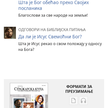
Шта је Бог обећао преко Својих
посланика
Благослови за све народе на земљи!
ОДГОВОРИ НА БИБЛИЈСКА ПИТАЊА
Да ли је Исус Свемоћни Бог?
Шта је Исус рекао о свом положају у односу
на Бога?
ФОРМАТИ ЗА
ПРЕУЗИМАЊЕ
Формати
Формати