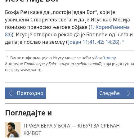
Божја Реч каже да „постоји један Бог“, који је
узвишени Створитељ свега, и да је Исус као Месија
понизно преносио његове објаве (
1. Коринћанима
8:6
). Исус је отворено рекао да је Бог већи од њега и
да га је послао на земљу (
Јован 11:41, 42;
14:28
).
a
Више информација о Исусу може се наћи у
8.
и
9. делу
a
брошуре
Права вера у Бога – кључ за срећан живот,
која је доступна
на сајту www.jw.org.
Претходно
Следеће
Погледајте и
ПРАВА ВЕРА У БОГА — КЉУЧ ЗА СРЕЋАН
ЖИВОТ