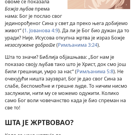
овоме се показала
Божја љубав
према
нама: Бог је послао свог
јединорођеног Сина у свет да преко њега добијемо
живот“ (
1. Јованова 4:9
). Да ли је Бог био дужан да то
уради? Није. Исусова откупна жртва је израз Божје
незаслужене доброте
(
Римљанима 3:24
).
Шта то значи? Библија објашњава: „Бог нам је
показао своју љубав тако што је Христ, док смо још
били грешници, умро за нас“ (
Римљанима 5:8
). Не
очекујући ништа заузврат, Бог је дао свог Сина за
слабе, беспомоћне и грешне људе. То ничим нисмо
заслужили, нити му се можемо одужити. Колико
само Бог воли човечанство када је био спреман на
све то!
ШТА ЈЕ ЖРТВОВАО?