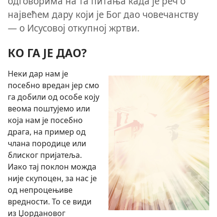
одговорима на та питања када је реч о
највећем дару који је Бог дао човечанству
— о Исусовој откупној жртви.
КО ГА ЈЕ ДАО?
Неки дар нам је
посебно вредан јер смо
га добили од особе коју
веома поштујемо или
која нам је посебно
драга, на пример од
члана породице или
блиског пријатеља.
Иако тај поклон можда
није скупоцен, за нас је
од непроцењиве
вредности. То се види
из Џордановог