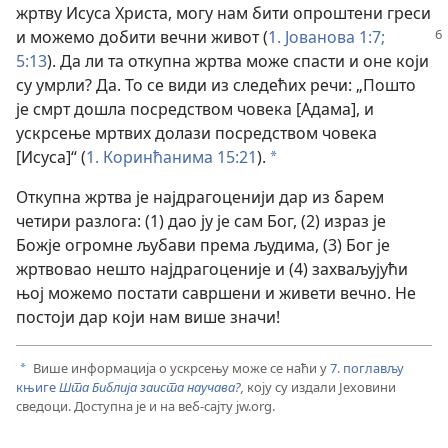
жртву Исуса Христа, могу нам бити опроштени греси
и можемо
добити вечни живот (
1. Јованова 1:7;
5:13
). Да ли та откупна жртва може спасти и оне који
су умрли? Да. То се види из следећих речи: „Пошто
је смрт дошла посредством човека [Адама], и
ускрсење мртвих долази посредством човека
[Исуса]“ (
1. Коринћанима 15:21
).
a
Откупна жртва је најдрагоценији дар из барем
четири разлога: (1) дао ју је сам Бог, (2) израз је
Божје огромне љубави према људима, (3) Бог је
жртвовао нешто најдрагоценије и (4) захваљујући
њој можемо постати савршени и живети вечно. Не
постоји дар који нам више значи!
Више информација о ускрсењу може се наћи у
7. поглављу
a
књиге
Шта Библија заиста научава?
,
коју су издали Јеховини
сведоци. Доступна је и на веб-сајту jw.org.