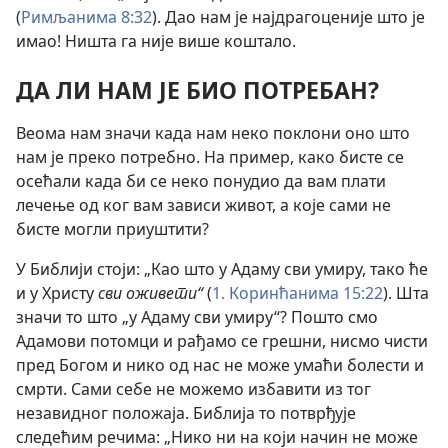
(
Римљанима 8:32
). Дао нам је најдрагоценије што је
имао! Ништа га није више коштало.
ДА ЛИ НАМ ЈЕ БИО ПОТРЕБАН?
Веома нам значи када нам неко поклони оно што
нам је преко потребно. На пример, како бисте се
осећали када би се неко понудио да вам плати
лечење од ког вам зависи живот, а које сами не
бисте могли приуштити?
У Библији стоји: „Као што у Адаму сви умиру, тако ће
и у Христу
сви оживети“
(
1. Коринћанима 15:22
). Шта
значи то што „у Адаму сви умиру“? Пошто смо
Адамови потомци и рађамо се грешни, нисмо чисти
пред Богом и нико од нас не може умаћи болести и
смрти. Сами себе не можемо избавити из тог
незавидног положаја. Библија то потврђује
следећим речима: „Нико ни на који начин не може