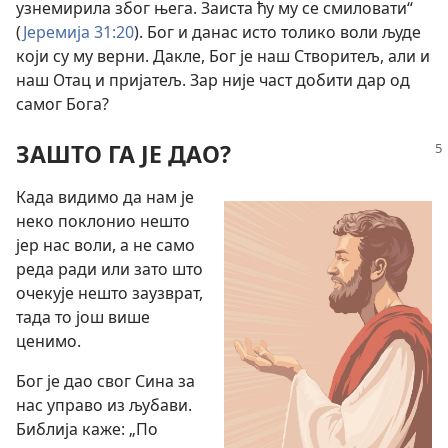
узнемирила због њега. Заиста ћу му се смиловати“
(
Јеремија 31:20
). Бог и данас исто толико воли људе
који су му верни. Дакле, Бог је наш Створитељ, али и
наш Отац и пријатељ. Зар није част добити дар од
самог Бога?
ЗАШТО ГА ЈЕ ДАО?
Када видимо да нам је
неко поклонио нешто
јер нас воли, а не само
реда ради или зато што
очекује нешто заузврат,
тада то још више
ценимо.
Бог је дао свог Сина за
нас управо из љубави.
Библија каже: „По