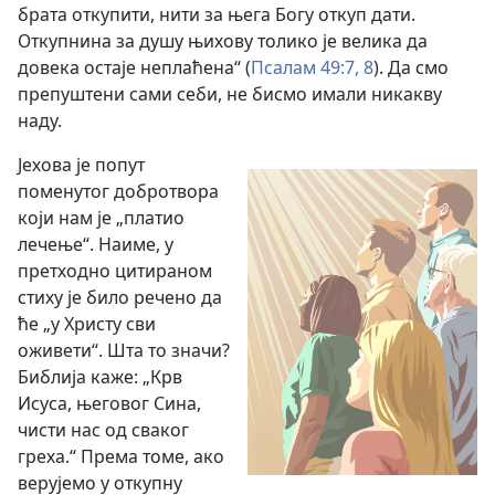
брата откупити, нити за њега Богу откуп дати.
Откупнина за душу њихову толико је велика да
довека остаје неплаћена“ (
Псалам 49:7, 8
). Да смо
препуштени сами себи, не бисмо имали никакву
наду.
Јехова је попут
поменутог добротвора
који нам је „платио
лечење“. Наиме, у
претходно цитираном
стиху је било речено да
ће „у Христу сви
оживети“. Шта то значи?
Библија каже: „Крв
Исуса, његовог Сина,
чисти нас од сваког
греха.“ Према томе, ако
верујемо у откупну