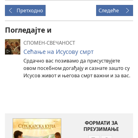
Претходно
Следеће
Погледајте и
СПОМЕН-СВЕЧАНОСТ
Сећање на Исусову смрт
Срдачно вас позивамо да присуствујете
овом посебном догађају и сазнате зашто су
Исусов живот и његова смрт важни и за вас.
ФОРМАТИ ЗА
ПРЕУЗИМАЊЕ