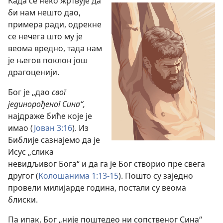
Када се неко жртвује да
би нам нешто дао,
примера ради, одрекне
се нечега што му је
веома вредно, тада нам
је његов поклон још
драгоценији.
Бог је „дао
свог
јединорођеног Сина“,
најдраже биће које је
имао (
Јован 3:16
). Из
Библије сазнајемо да је
Исус „слика
невидљивог Бога“ и да га је Бог створио пре свега
другог (
Колошанима 1:13-15
). Пошто су заједно
провели милијарде година, постали су веома
блиски.
Па ипак, Бог „није поштедео ни сопственог Сина“