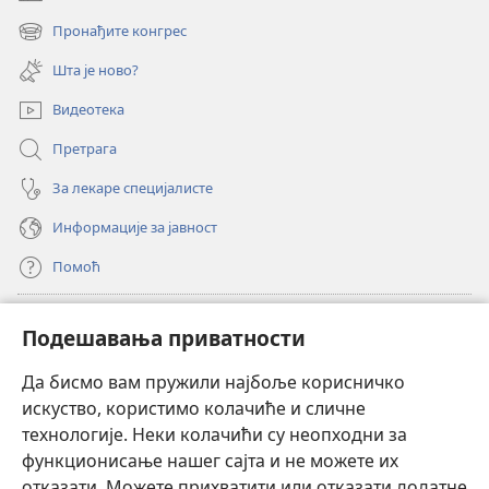
(отвара
нови
Пронађите конгрес
(отвара
прозор)
нови
Шта је ново?
прозор)
Видеотека
Претрага
За лекаре специјалисте
Информације за јавност
Помоћ
Прилози
(отвара
Подешавања приватности
нови
прозор)
Да бисмо вам пружили најбоље корисничко
ОНЛАЈН БИБЛИОТЕКА Watchtower
(отвара
искуство, користимо колачиће и сличне
нови
®
JW Hub
технологије. Неки колачићи су неопходни за
прозор)
(отвара
функционисање нашег сајта и не можете их
нови
®
JW Library
прозор)
отказати. Можете прихватити или отказати додатне