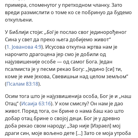
примера, споменутог у претходном чланку. Зато
вреди размислити о томе ко се побринуо да будемо
откупљени.
У Библији стоји:
„Бог
је послао свог јединорођеног
Сина у свет да преко њега добијемо живот“
(
1. Јованова 4:9
). Исусова откупна жртва нам је
нарочито драгоцена јер смо је добили од
најузвишеније особе — од самог Бога. Један
псалмиста је у песми рекао Богу: „Једино [си] ти,
коме је име Јехова, Свевишњи над целом земљом“
(
Псалам 83:18
).
Осим тога што је најузвишенија особа, Бог је и „наш
Отац“ (
Исаија 63:16
). У ком смислу? Он нам је дао
живот. Поред тога, он брине о нама баш као што
добар отац брине о својој деци. Бог је у древно
доба рекао свом народу: „Зар није [Израел] мој
драги син, моје вољено дете [...] Зато се моја утроба