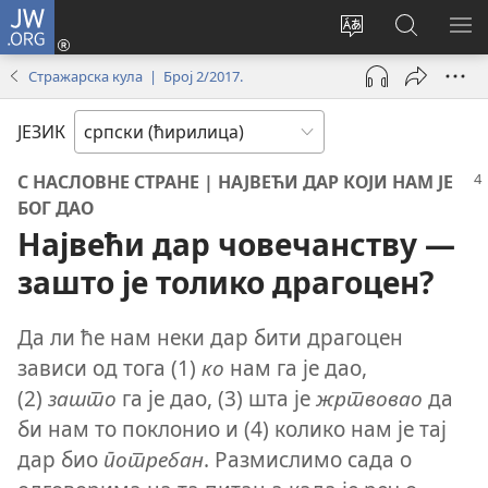
JW.ORG
Пријава
(отвара
Промени
Претрага
ПР
нови
језик
сајта
МЕ
Стражарска кула | Број 2/2017.
прозор)
сајта
JW.ORG
ЈЕЗИК
С НАСЛОВНЕ СТРАНЕ | НАЈВЕЋИ ДАР КОЈИ НАМ ЈЕ
БОГ ДАО
Највећи дар човечанству —
зашто је толико драгоцен?
Да ли ће нам неки дар бити драгоцен
зависи од тога (1)
ко
нам га је дао,
(2)
зашто
га је дао, (3) шта је
жртвовао
да
би нам то поклонио и (4) колико нам је тај
дар био
потребан
. Размислимо сада о