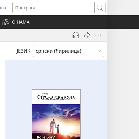
ава
вара
Претрага
ви
О НАМА
зор)
ЈЕЗИК