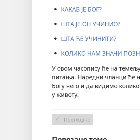
КАКАВ ЈЕ БОГ?
ШТА ЈЕ ОН УЧИНИО?
ШТА ЋЕ УЧИНИТИ?
КОЛИКО НАМ ЗНАЧИ ПОЗН
У овом часопису ће на темељу
питања. Наредни чланци ће н
Богу него и да видимо колик
у животу.
Претходно
Повезане теме