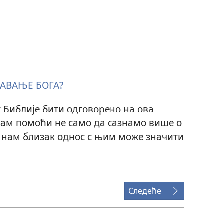
АВАЊЕ БОГА?
 Библије бити одговорено на ова
ам помоћи не само да сазнамо више о
о нам близак однос с њим може значити
Следеће