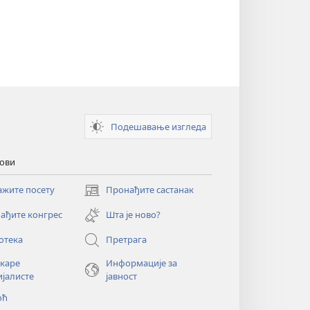
Подешавање изгледа
кови
ажите посету
Пронађите састанак
(отвара
нови
ађите конгрес
Шта је ново?
прозор)
отека
Претрага
екаре
Информације за
ијалисте
јавност
оћ