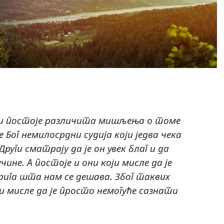
 Али постоје различита мишљења о томе
е Бог немилосрдни судија који једва чека
Други сматрају да је он увек благ и да
не. А постоје и они који мисле да је
 брига шта нам се дешава. Због таквих
 мисле да је просто немогуће сазнати