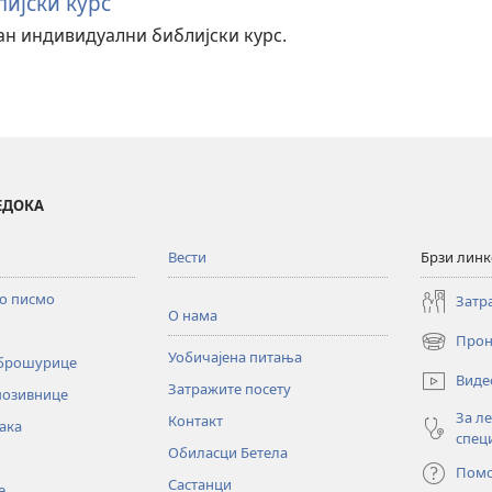
ијски курс
тан индивидуални библијски курс.
ВЕДОКА
Вести
Брзи лин
то писмо
Затр
О нама
Прон
(отвара
Уобичајена питања
 брошурице
нови
Виде
Затражите посету
прозор)
позивнице
За л
Контакт
ака
спец
Обиласци Бетела
Пом
Састанци
е