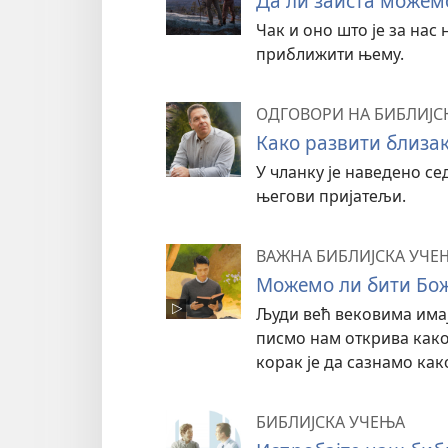
Да ли заиста можем
Чак и оно што је за нас
приближити њему.
ОДГОВОРИ НА БИБЛИЈС
Како развити близак
У чланку је наведено се
његови пријатељи.
ВАЖНА БИБЛИЈСКА УЧЕ
Можемо ли бити Бож
Људи већ вековима имају
писмо нам открива како
корак је да сазнамо како
БИБЛИЈСКА УЧЕЊА