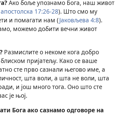
га?
Ако боље упознамо Бога, наш живот
 апостолска 17:26-28
). Што смо му
ети и помагати нам (
Јаковљева 4:8
).
амо, можемо добити вечни живот
?
Размислите о некоме кога добро
 блиском пријатељу. Како се ваше
тно сте прво сазнали његово име, а
личност, шта воли, а шта не воли, шта
ади, и још много тога. Оно што сте
ас је њој.
ти Бога ако сазнамо одговоре на