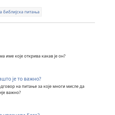
а библијска питања
ма име које открива какав је он?
ашто је то важно?
одговор на питање за које многи мисле да
ије важно?