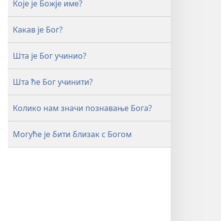
Које је Божје име?
Бог?
Бог?
Какав је Бог?
Шта је Бог учинио?
Шта ће Бог учинити?
Колико нам значи познавање Бога?
Могуће је бити близак с Богом