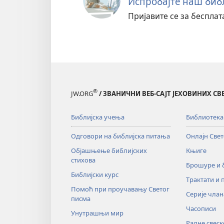
Испробајте наш библ
Пријавите се за беспла
®
JW.ORG
/ ЗВАНИЧНИ ВЕБ-САЈТ ЈЕХОВИНИХ С
Библијска учења
Библиотека
Одговори на библијска питања
Онлајн Све
Објашњење библијских
Књиге
стихова
Брошуре и
Библијски курс
Трактати и 
Помоћ при проучавању Светог
Серије члан
писма
Часописи
Унутрашњи мир
Радне свеск