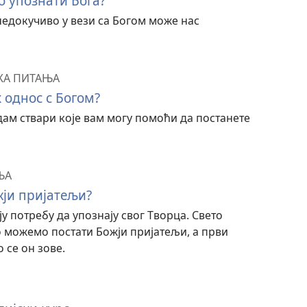
о упознати Бога?
 недокучиво у вези са Богом може нас
КА ПИТАЊА
 однос с Богом?
дам ствари које вам могу помоћи да постанете
ЊА
ји пријатељи?
 потребу да упознају свог Творца. Свето
 можемо постати Божји пријатељи, а први
 се он зове.