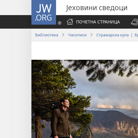
JW.ORG
Јеховини сведоци
ПОЧЕТНА СТРАНИЦА
Библиотека
Часописи
Стражарска кула | Бр