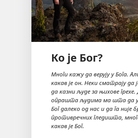
Ко је Бог?
Многи кажу да верују у Бога.
какав је он. Неки сматрају да ј
да казни људе за њихове грехе. 
опрашта људима ма шта да учи
Бог далеко од нас и да га није
противречних гледишта, многи
какав је Бог.