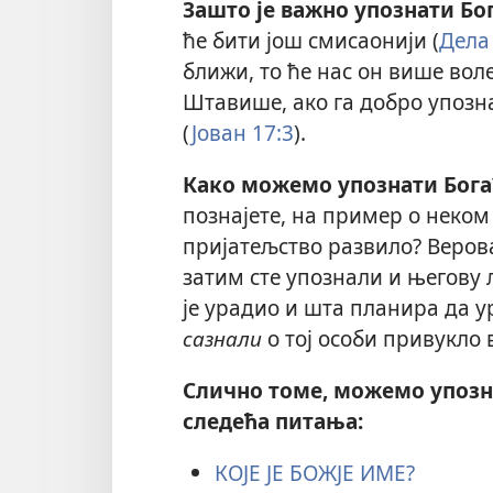
Зашто је важно упознати Бо
ће бити још смисаонији (
Дела
ближи, то ће нас он више вол
Штавише, ако га добро упозн
(
Јован 17:3
).
Како можемо упознати Бога
познајете, на пример о неком
пријатељство развило? Верова
затим сте упознали и његову 
је урадио и шта планира да ур
сазнали
о тој особи привукло в
Слично томе, можемо упозна
следећа питања:
КОЈЕ ЈЕ БОЖЈЕ ИМЕ?