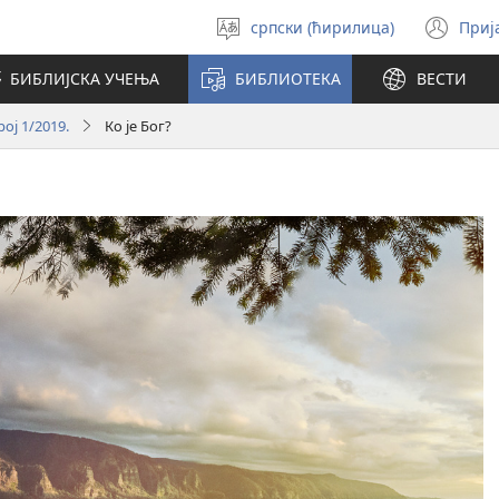
српски (ћирилица)
Приј
Изабери
(от
језик
но
БИБЛИЈСКА УЧЕЊА
БИБЛИОТЕКА
ВЕСТИ
про
ој 1/2019.
Ко је Бог?