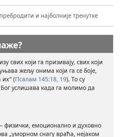
пребродити и најболније тренутке
маже?
изу свих који га призивају, свих који
уњава жељу онима који га се боје,
 их“ (
Псалам 145:18, 19
). То су
 Бог услишава када га молимо да
— физички, емоционално и духовно
хова „уморном снагу враћа, нејаком