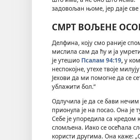
задовољан њоме, јер даје све 
СМРТ ВОЉЕНЕ ОСО
Делфина, коју смо раније спом
мислила сам да ћу и ја
умрети
је утешио
Псалам 94:19
,
у ком
неспокојне, утехе твоје милуј
Јехови да ми помогне да се с
ублажити бол.“
Одлучила је да се бави нечим
прионула је на посао. Она је
Себе је упоредила са кредом к
сломљена. Иако се осећала сл
користи другима. Она каже: „