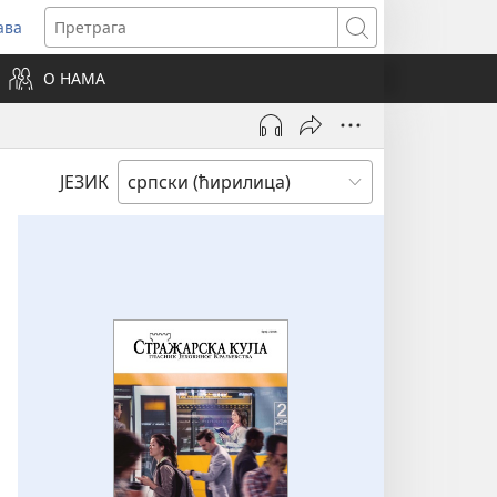
ава
вара
Претрага
ви
О НАМА
зор)
ЈЕЗИК