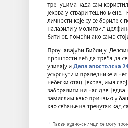
тренуцима када сам користил
Јехова у ствари тешио мене.“
личности које су се бориле с 
налазили у молитви.“ Делфина 
бити од помоћи ако само стој
Проучавајући Библију, Делфин
прошлости већ да треба да се 
уливају и
Дела апостолска 24
ускрснути и праведнике и не
небески отац, Јехова, има сво
заборавити ни нас две. Једва 
замислим како причамо у башт
као сећање на тренутак кад са
Такви аудио-снимци се могу прона
a