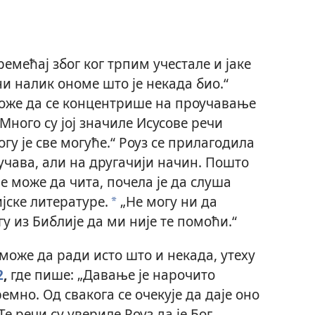
емећај због ког трпим учестале и јаке
ни налик ономе што је некада био.“
 може да се концентрише на проучавање
Много су јој значиле Исусове речи
огу је све могуће.“ Роуз се прилагодила
учава, али на другачији начин. Пошто
е може да чита, почела је да слуша
јске литературе.
„Не могу ни да
a
у из Библије да ми није те помоћи.“
 може да ради исто што и некада, утеху
2
,
где пише: „Давање је нарочито
мно. Од свакога се очекује да даје оно
Те речи су увериле Роуз да је Бог