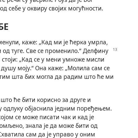
од себе у оквиру својих могућности.
БЕ
енули, каже: „Кад ми је ћерка умрла,
 од туге. Све се променило.“ Делфину
 стоји: „Кад се у мени умноже мисли
у душу моју.“ Она каже: „Молила сам се
етим шта бих могла да радим што ће ми
 што ће бити корисно за друге и
 ту одлуку објаснила једним поређењем.
ојом се може писати чак и кад је
омљено, знала је да може бити од
Схватила сам да је управо у оним