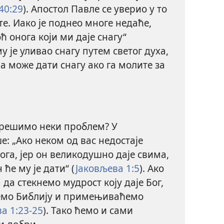
40:29
). Апостол Павле се уверио у то
те. Иако је поднео многе недаће,
оћ онога који ми даје снагу“
 му је уливао снагу путем светог духа,
ама може дати снагу ако га молите за
 решимо неки проблем? У
: „Ако неком од вас недостаје
ога, јер он великодушно даје свима,
 ће му је дати“ (
Јаковљева 1:5
). Ако
а да стекнемо мудрост коју даје Бог,
ћемо Библију и примењиваћемо
а 1:23-25
). Тако ћемо и сами