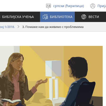
српски (ћирилица)
Приј
Изабери
(от
језик
но
БИБЛИЈСКА УЧЕЊА
БИБЛИОТЕКА
ВЕСТИ
про
ој 1/2018.
3. Помаже нам да живимо с проблемима