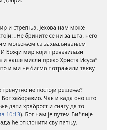
ти добри.
мир и стрепња, Јехова нам може
тоји: „Не брините се ни за шта, него
дним мољењем са захваљивањем
. И Божји мир који превазилази
а и ваше мисли преко Христа Исуса“
што и ми не бисмо потражили такву
 тренутно не постоји решење?
 Бог заборавио. Чак и када оно што
оже дати храброст и снагу да то
а 10:13
). Бог нам је путем Библије
ада ће отклонити сву патњу.