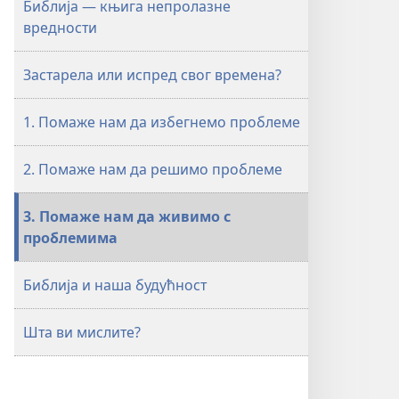
Библија — књига непролазне
је
је
вредности
Библија
Библија
за
за
Застарела или испред свог времена?
савременог
савременог
човека?
човека?
1. Помаже нам да избегнемо проблеме
2. Помаже нам да решимо проблеме
3. Помаже нам да живимо с
проблемима
Библија и наша будућност
Шта ви мислите?