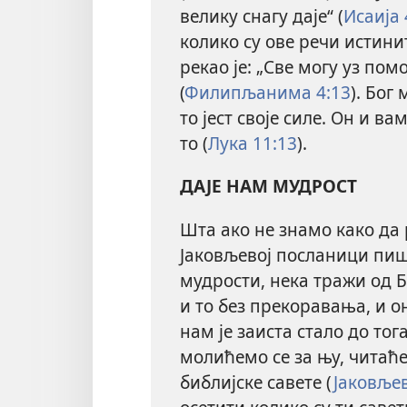
велику снагу даје“ (
Исаија 
колико су ове речи истини
рекао је: „Све могу уз пом
(
Филипљанима 4:13
). Бог
то јест своје силе. Он и в
то (
Лука 11:13
).
ДАЈЕ НАМ МУДРОСТ
Шта ако не знамо како да
Јаковљевој посланици пише
мудрости, нека тражи од Б
и то без прекоравања, и он
нам је заиста стало до тог
молићемо се за њу, чита
библијске савете (
Јаковљев