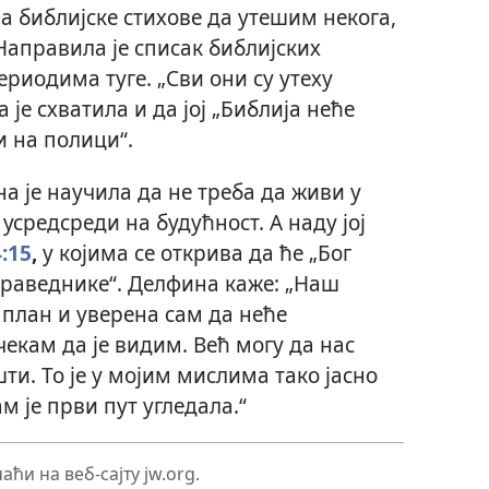
а библијске стихове да утешим некога,
 Направила је списак библијских
периодима туге. „Сви они су утеху
је схватила и да јој „Библија неће
и на полици“.
а је научила да не треба да живи у
усредсреди на будућност. А наду јој
:15
,
у којима се открива да ће „Бог
праведнике“. Делфина каже: „Наш
ј план и уверена сам да неће
чекам да је видим. Већ могу да нас
и. То је у мојим мислима тако јасно
м је први пут угледала.“
ћи на веб-сајту jw.org.