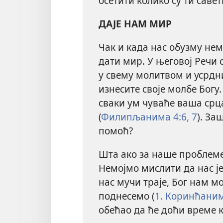
осетити колико су ти саве
ДАЈЕ НАМ МИР
Чак и када нас обузму не
дати мир. У његовој Речи с
у свему молитвом и уср
изнесите своје молбе Богу
сваки ум чуваће ваша срц
(
Филипљанима 4:6, 7
). За
помоћ?
Шта ако за наше проблеме
Немојмо мислити да нас је
нас мучи траје, Бог нам м
поднесемо (
1. Коринћаним
обећао да ће доћи време к