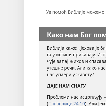
Уз помоћ Библије можемо 
Како нам Бог по
Библија каже: „Јехова је бл
га у истини призивају. Исп
чује вапај њихов и спасава
утешне речи. Али како нас
нас усмери у животу?
ДАЈЕ НАМ СНАГУ
Проблеми нас исцрпљују 
(
Пословице 24:10
). Али Је