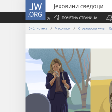
JW.ORG
Јеховини сведоци
ПОЧЕТНА СТРАНИЦА
Библиотека
Часописи
Стражарска кула | Бр