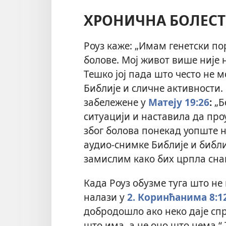
ХРОНИЧНА БОЛЕСТ
Роуз каже: „Имам генетски пор
болове. Мој живот више није 
Тешко јој пада што често не
Библије и сличне активности. 
забележене у
Матеју 19:26
:
„Б
ситуацији и наставила да про
због болова понекад уопште н
аудио-снимке Библије и библи
замислим како бих црпла снаг
Када Роуз обузме туга што не
налази у
2. Коринћанима 8:1
добродошло ако неко даје спре
што има, а не оно што нема.“ 