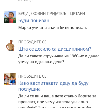
БУДИ ЈЕХОВИН ПРИЈАТЕЉ – ЦРТАЋИ
Буди понизан
Марко учи шта значи бити понизан.
ПРОБУДИТЕ СЕ!
Шта се десило са дисциплином?
Да ли савети стручњака из 1960-их и данас
утичу на одгајање деце?
ПРОБУДИТЕ СЕ!
Како васпитавати децу да буду
послушна
Да ли се ви и ваше дете стално борите за
превласт, при чему изгледа увек оно
побеђује? Пет савета вам могу помоћи.