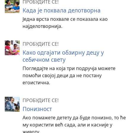
ПРОБУДИТЕ СЕ!
Када је похвала делотворна
Једна врста похвале се показала као
најделотворнија.
ПРОБУДИТЕ СЕ!
Како одгајати обзирну децу у
себичном свету
Погледајте на која три подручја можете
помоћи својој деци да не постану
егоистична.
ПРОБУДИТЕ СЕ!
Понизност
Ако помажете детету да буде понизно, то ће
му користити већ сада, али и касније у
животу.