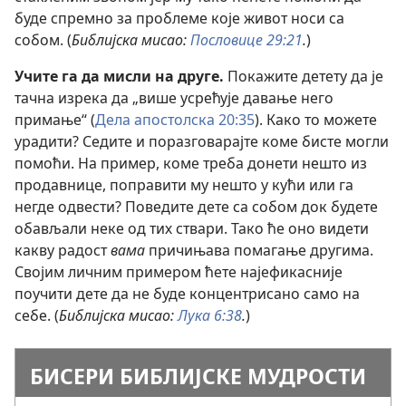
буде спремно за проблеме које живот носи са
собом. (
Библијска мисао:
Пословице 29:21
.
)
Учите га да мисли на друге.
Покажите детету да је
тачна изрека да „више усрећује давање него
примање“ (
Дела апостолска 20:35
). Како то можете
урадити? Седите и поразговарајте коме бисте могли
помоћи. На пример, коме треба донети нешто из
продавнице, поправити му нешто у кући или га
негде одвести? Поведите дете са собом док будете
обављали неке од тих ствари. Тако ће оно видети
какву радост
вама
причињава помагање другима.
Својим личним примером ћете најефикасније
поучити дете да не буде концентрисано само на
себе. (
Библијска мисао:
Лука 6:38
.
)
БИСЕРИ БИБЛИЈСКЕ МУДРОСТИ