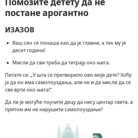
Помозите детету да не
постане арогантно
ИЗАЗОВ
Ваш син се понаша као да је главни, а тек му је
десет година!
Мисли да сви треба да титрају око њега.
Питате се: „У шта се претворило ово моје дете? Хоћу
ја да он има самопоуздања, али не и да мисли да се
све врти око њега!“
Да ли је могуће поучити децу да нису центар света, а
притом им не нарушити самопоуздање?