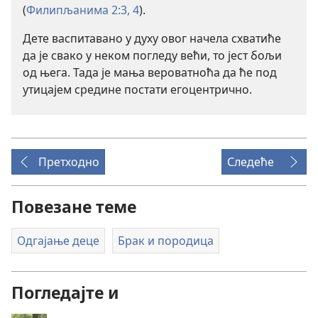
(
Филипљанима 2:3, 4
).
Дете васпитавано у духу овог начела схватиће
да је свако у неком погледу већи, то јест бољи
од њега. Тада је мања вероватноћа да ће под
утицајем средине постати егоцентрично.
Претходно
Следеће
Повезане теме
Одгајање деце
Брак и породица
Погледајте и