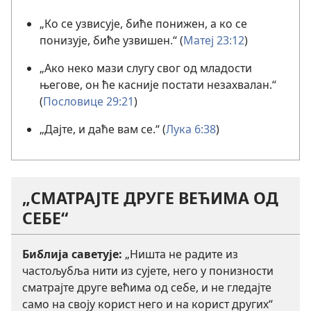
„Ко се узвисује, биће понижен, а ко се
понизује, биће узвишен.“ (
Матеј 23:12
)
„Ако неко мази слугу свог од младости
његове, он ће касније постати незахвалан.“
(
Пословице 29:21
)
„Дајте, и даће вам се.“ (
Лука 6:38
)
„СМАТРАЈТЕ ДРУГЕ ВЕЋИМА ОД
СЕБЕ“
Библија саветује:
„Ништа не радите из
частољубља нити из сујете, него у понизности
сматрајте друге већима од себе, и не гледајте
само на своју корист него и на корист других“