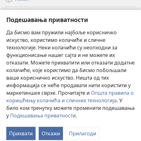
Прилози
(отвара
Подешавања приватности
нови
прозор)
Да бисмо вам пружили најбоље корисничко
ОНЛАЈН БИБЛИОТЕКА Watchtower
(отвара
искуство, користимо колачиће и сличне
нови
®
JW Hub
технологије. Неки колачићи су неопходни за
прозор)
(отвара
функционисање нашег сајта и не можете их
нови
®
JW Library
прозор)
отказати. Можете прихватити или отказати додатне
колачиће, које користимо да бисмо побољшали
®
Watchtower Library
ваше корисничко искуство. Ништа од тих
информација се неће продавати нити користити у
маркетиншке сврхе. Прочитајте и
Општа правила о
коришћењу колачића и сличних технологија
. У
Copyright
© 2026 Watch Tower Bible and Tract Society of Pennsylvania.
било ком тренутку можете променити подешавања
ПРАВИЛА КОРИШЋЕЊА
|
ПРИВАТНОСТ
|
ПОДЕШАВАЊЕ
у
Подешавања приватности
.
П
ПРИВАТНОСТИ
са
Прихвати
Откажи
Прилагоди