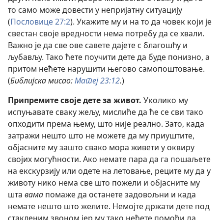
то само може довести у непријатну ситуацију
(
Пословице 27:2
). Укажите му и на то да човек који је
свестан своје вредности нема потребу да се хвали.
Важно је да све ове савете дајете с благошћу и
љубављу. Тако ћете поучити дете да буде понизно, а
притом нећете нарушити његово самопоштовање.
(
Библијска мисао:
Матеј 23:12
.
)
Припремите своје дете за живот.
Уколико му
испуњавате сваку жељу, мислиће да ће се сви тако
опходити према њему, што није реално. Зато, када
затражи нешто што не можете да му приуштите,
објасните му зашто свако мора живети у оквиру
својих могућности. Ако немате пара да га пошаљете
на екскурзију или одете на летовање, реците му да у
животу нико нема све што пожели и објасните му
шта
вама
помаже да останете задовољни и када
немате нешто што желите. Немојте држати дете под
стакленим звоном јер му тако нећете помоћи да