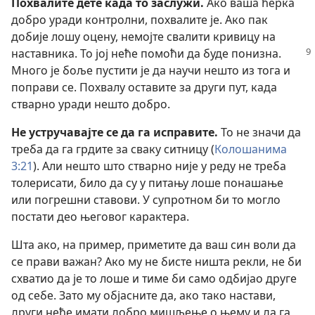
Похвалите дете када то заслужи.
Ако ваша ћерка
добро уради контролни, похвалите је. Ако пак
добије лошу оцену, немојте свалити кривицу на
наставника. То јој неће помоћи
да буде понизна.
Много је боље пустити је да научи нешто из тога и
поправи се. Похвалу оставите за други пут, када
стварно уради нешто добро.
Не устручавајте се да га исправите.
То не значи да
треба да га грдите за сваку ситницу (
Колошанима
3:21
). Али нешто што стварно није у реду не треба
толерисати, било да су у питању лоше понашање
или погрешни ставови. У супротном би то могло
постати део његовог карактера.
Шта ако, на пример, приметите да ваш син воли да
се прави важан? Ако му не бисте ништа рекли, не би
схватио да је то лоше и тиме би само одбијао друге
од себе. Зато му објасните да, ако тако настави,
други неће имати добро мишљење о њему и да га