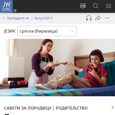
JW.ORG
Пријава
(отвара
Промени
Претрага
ПР
нови
језик
сајта
МЕ
Пробудите се! | Број 6/2017.
прозор)
сајта
JW.ORG
ЈЕЗИК
САВЕТИ ЗА ПОРОДИЦУ | РОДИТЕЉСТВО