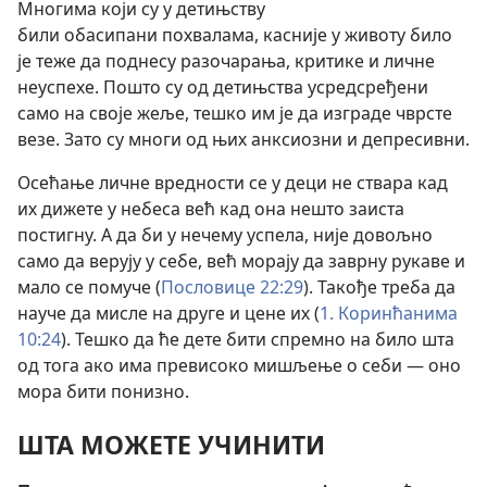
Многима који су у детињству
били обасипани похвалама, касније у животу било
је теже да поднесу разочарања, критике и личне
неуспехе. Пошто су од детињства усредсређени
само на своје жеље, тешко им је да изграде чврсте
везе. Зато су многи од њих анксиозни и депресивни.
Осећање личне вредности се у деци не ствара кад
их дижете у небеса већ кад она нешто заиста
постигну. А да би у нечему успела, није довољно
само да верују у себе, већ морају да заврну рукаве и
мало се помуче (
Пословице 22:29
). Такође треба да
науче да мисле на друге и цене их (
1. Коринћанима
10:24
). Тешко да ће дете бити спремно на било шта
од тога ако има превисоко мишљење о себи — оно
мора бити понизно.
ШТА МОЖЕТЕ УЧИНИТИ