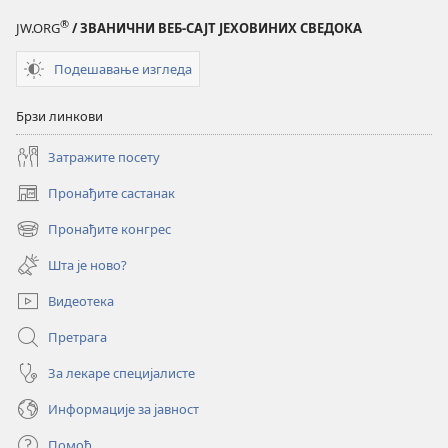
свет?
свет?
®
JW.ORG
/ ЗВАНИЧНИ ВЕБ-САЈТ ЈЕХОВИНИХ СВЕДОКА
Подешавање изгледа
Брзи линкови
Затражите посету
Пронађите састанак
(отвара
нови
Пронађите конгрес
(отвара
прозор)
нови
Шта је ново?
прозор)
Видеотека
Претрага
За лекаре специјалисте
Информације за јавност
Помоћ