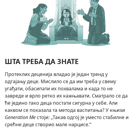
ШТА ТРЕБА ДА ЗНАТЕ
Протеклих деценија владао је један тренд у
одгајању деце. Мислило се да им треба у свему
угађати, обасипати их похвалама и када то не
завреде и врло ретко их кажњавати. Сматрало се да
ће једино тако деца постати сигурна у себе. Али
каквом се показала та метода васпитања? У књизи
Generation Me
стоји: „Такав одгој је уместо стабилне и
срећне деце створио мале нарцисе.“