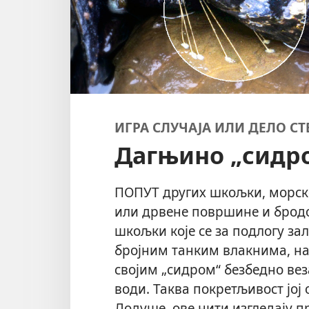
ИГРА СЛУЧАЈА ИЛИ ДЕЛО С
Дагњино „сидр
ПОПУТ других шкољки, морске
или дрвене површине и бродо
шкољки које се за подлогу за
бројним танким влакнима, на
својим „сидром“ безбедно ве
води. Таква покретљивост јој
Додуше, ове нити изгледају 