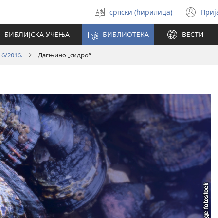
српски (ћирилица)
Приј
Изабери
(от
језик
но
БИБЛИЈСКА УЧЕЊА
БИБЛИОТЕКА
ВЕСТИ
про
 6/2016.
Дагњино „сидро“