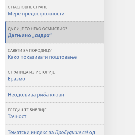
заштитити
заштитити
С НАСЛОВНЕ СТРАНЕ
од
од
Мере предострожности
заразних
заразних
болести
болести
ДА ЛИ ЈЕ ТО НЕКО ОСМИСЛИО?
Дагњино „сидро“
САВЕТИ ЗА ПОРОДИЦУ
Како показивати поштовање
СТРАНИЦА ИЗ ИСТОРИЈЕ
Еразмо
Неодољива риба кловн
ГЛЕДИШТЕ БИБЛИЈЕ
Тачност
Тематски индекс за
Пробудите се!
од