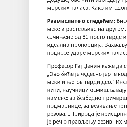
морских таласа. Како им одол
Размислите о следећем:
Бису
меке и растегљиве на другом.
сачињене од 80 посто тврде и
идеална пропорција. Захваљу
подносе ударе морских таласа
Професор Гај Џенин каже да су
„Ово биће је чудесно јер је к
меки и његов тврди део.“ Ин
нити, научници осмишљавају 
намене: за безбедно причврш
подморнице, за везивање тет
резова. „Природа је неисцрп
је реч о прављењу везивних ма