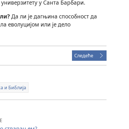
универзитету у Санта Барбари.
шли?
Да ли је дагњина способност да
ла еволуцијом или је дело
Следеће
а и Библија
Е
ао стварањем?