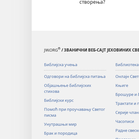
створења?
®
JW.ORG
/ ЗВАНИЧНИ ВЕБ-САЈТ ЈЕХОВИНИХ С
Библијска учења
Библиотека
Одговори на библијска питања
Онлајн Све
Објашњење библијских
Књиге
стихова
Брошуре и
Библијски курс
Трактати и 
Помоћ при проучавању Светог
Серије члан
писма
Часописи
Унутрашњи мир
Радне свеск
Брак и породица