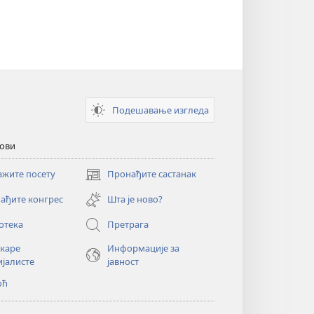
Подешавање изгледа
кови
ажите посету
Пронађите састанак
(отвара
нови
ађите конгрес
Шта је ново?
прозор)
отека
Претрага
екаре
Информације за
ијалисте
јавност
оћ