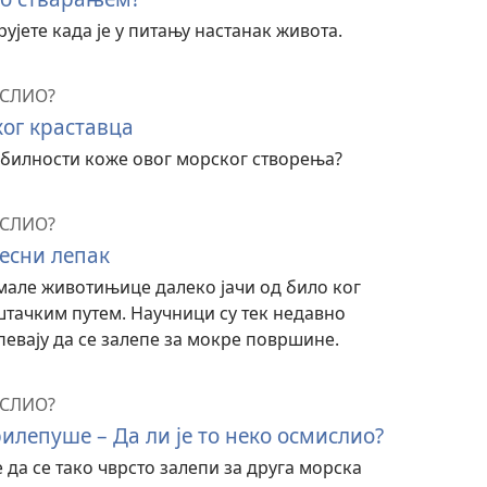
рујете када је у питању настанак живота.
ИСЛИО?
ог краставца
ибилности коже овог морског створења?
ИСЛИО?
есни лепак
 мале животињице далеко јачи од било ког
тачким путем. Научници су тек недавно
певају да се залепе за мокре површине.
ИСЛИО?
илепуше – Да ли је то неко осмислио?
 да се тако чврсто залепи за друга морска