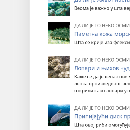
Веома је важно у шта ве
ДА ЛИ ЈЕ ТО НЕКО ОСМ
Паметна кожа морск
Шта се крије иза флекс
ДА ЛИ ЈЕ ТО НЕКО ОСМ
Лопари и њихов чуд
Каже се да је лепак ове
лепка произведеног веш
открили како лопари ус
ДА ЛИ ЈЕ ТО НЕКО ОСМ
Припијајући диск пр
Шта овој риби омогућује