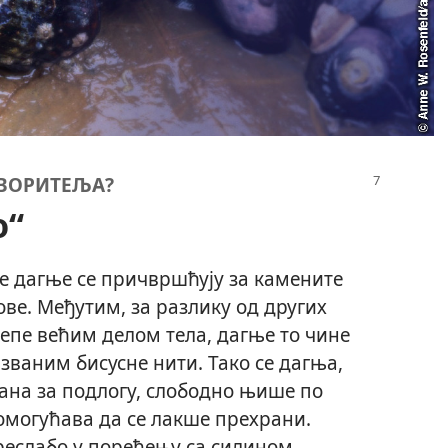
ТВОРИТЕЉА?
о“
 дагње се причвршћују за камените
ве. Међутим, за разлику од других
лепе већим делом тела, дагње то чине
званим бисусне нити. Тако се дагња,
зана за подлогу, слободно њише по
 омогућава да се лакше прехрани.
преслабо у поређењу са силином