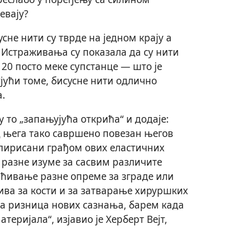
евају?
сне нити су тврде на једном крају а
 Истраживања су показала да су нити
 20 посто меке супстанце — што је
јући томе, бисусне нити одлично
.
 то „запањујућа открића“ и додаје:
од њега тако савршено повезан његов
спирисани грађом ових еластичних
разне изуме за сасвим различите
ћивање разне опреме за зграде или
ива за кости и за затварање хируршких
на ризница нових сазнања, барем када
теријала“, изјавио је Херберт Вејт,