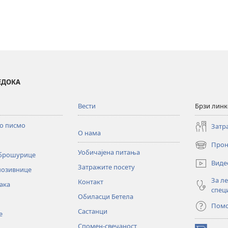
ВЕДОКА
Вести
Брзи лин
то писмо
Затр
О нама
Прон
(отвара
Уобичајена питања
 брошурице
нови
Виде
Затражите посету
прозор)
позивнице
За л
Контакт
ака
спец
Обиласци Бетела
Пом
Састанци
е
Спомен-свечаност