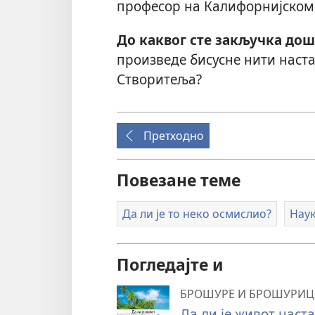
професор на Калифорнијском 
До каквог сте закључка до
произведе бисусне нити наста
Створитеља?
Претходно
Повезане теме
Да ли је то неко осмислио?
Наук
Погледајте и
БРОШУРЕ И БРОШУРИЦ
Да ли је живот наст