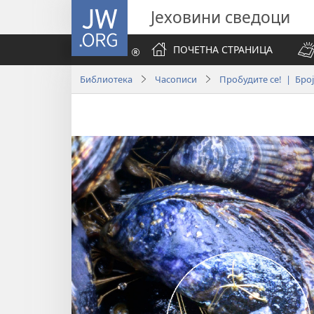
JW.ORG
Јеховини сведоци
ПОЧЕТНА СТРАНИЦА
Библиотека
Часописи
Пробудите се! | Број