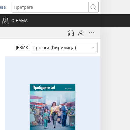
ава
вара
Претрага
ви
О НАМА
зор)
ЈЕЗИК