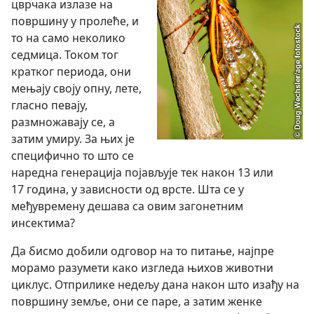
цврчака излазе на
површину у пролеће, и
то на само неколико
седмица. Током тог
кратког периода, они
мењају своју опну, лете,
гласно певају,
размножавају се, а
затим умиру. За њих је
специфично то што се
наредна генерација појављује тек након 13 или
17 година, у зависности од врсте. Шта се у
међувремену дешава са овим загонетним
инсектима?
Да бисмо добили одговор на то питање, најпре
морамо разумети како изгледа њихов животни
циклус. Отприлике недељу дана након што изађу на
површину земље, они се паре, а затим женке