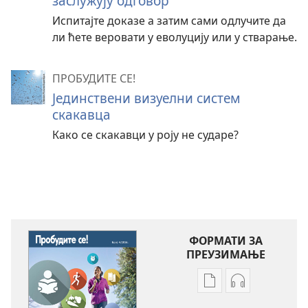
заслужују одговор
Испитајте доказе а затим сами одлучите да
ли ћете веровати у еволуцију или у стварање.
ПРОБУДИТЕ СЕ!
Јединствени визуелни систем
скакавца
Како се скакавци у роју не сударе?
ФОРМАТИ ЗА
ПРЕУЗИМАЊЕ
Формати
Формати
за
за