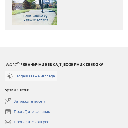
преузимање
преузимање
електронских
аудио-
публикација
садржаја
ПРОБУДИТЕ
ПРОБУДИТЕ
СЕ!
СЕ!
Ваше
Ваше
навике
навике
су
су
у
у
®
JW.ORG
/ ЗВАНИЧНИ ВЕБ-САЈТ ЈЕХОВИНИХ СВЕДОКА
вашим
вашим
рукама
рукама
Подешавање изгледа
Брзи линкови
Затражите посету
Пронађите састанак
(отвара
нови
Пронађите конгрес
(отвара
прозор)