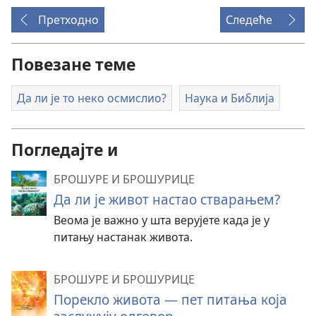
Претходно
Следеће
Повезане теме
Да ли је то неко осмислио?
Наука и Библија
Погледајте и
БРОШУРЕ И БРОШУРИЦЕ
Да ли је живот настао стварањем?
Веома је важно у шта верујете када је у
питању настанак живота.
БРОШУРЕ И БРОШУРИЦЕ
Порекло живота — пет питања која