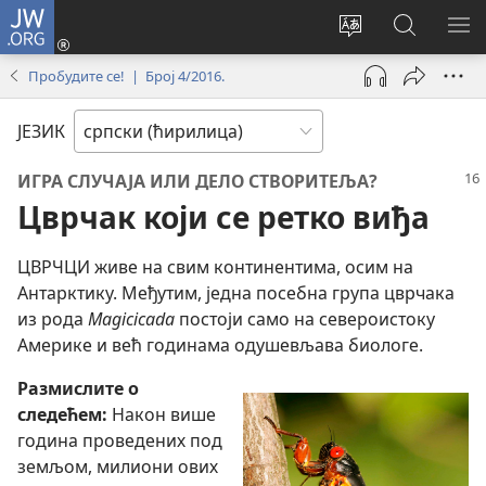
JW.ORG
Пријава
(отвара
Промени
Претрага
ПР
нови
језик
сајта
МЕ
Пробудите се! | Број 4/2016.
прозор)
сајта
JW.ORG
ЈЕЗИК
ИГРА СЛУЧАЈА ИЛИ ДЕЛО СТВОРИТЕЉА?
Цврчак који се ретко виђа
ЦВРЧЦИ живе на свим континентима, осим на
Антарктику. Међутим, једна посебна група цврчака
из рода
Magicicada
постоји само на североистоку
Америке и већ годинама одушевљава биологе.
Размислите о
следећем:
Након више
година проведених под
земљом, милиони ових