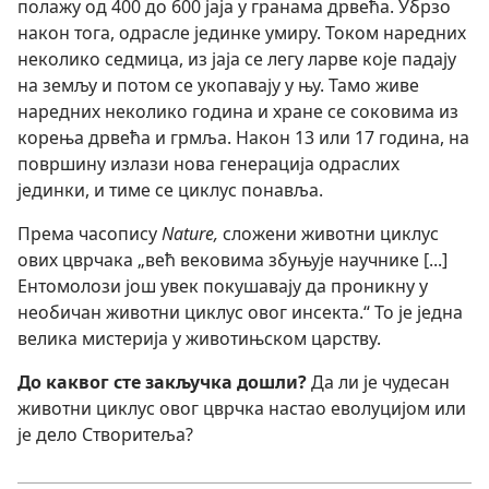
полажу од 400 до 600 јаја у гранама дрвећа. Убрзо
након тога, одрасле јединке умиру. Током наредних
неколико седмица, из јаја се легу ларве које падају
на земљу и потом се укопавају у њу. Тамо живе
наредних неколико година и хране се соковима из
корења дрвећа и грмља. Након 13 или 17 година, на
површину излази нова генерација одраслих
јединки, и тиме се циклус понавља.
Према часопису
Nature,
сложени животни циклус
ових цврчака „већ вековима збуњује научнике [...]
Ентомолози још увек покушавају да проникну у
необичан животни циклус овог инсекта.“ То је једна
велика мистерија у животињском царству.
До каквог сте закључка дошли?
Да ли је чудесан
животни циклус овог цврчка настао еволуцијом или
је дело Створитеља?