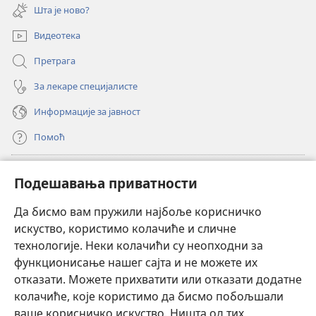
нови
Шта је ново?
прозор)
Видеотека
Претрага
За лекаре специјалисте
Информације за јавност
Помоћ
Прилози
(отвара
Подешавања приватности
нови
прозор)
Да бисмо вам пружили најбоље корисничко
ОНЛАЈН БИБЛИОТЕКА Watchtower
(отвара
искуство, користимо колачиће и сличне
нови
®
JW Hub
технологије. Неки колачићи су неопходни за
прозор)
(отвара
функционисање нашег сајта и не можете их
нови
®
JW Library
прозор)
отказати. Можете прихватити или отказати додатне
колачиће, које користимо да бисмо побољшали
®
Watchtower Library
ваше корисничко искуство. Ништа од тих