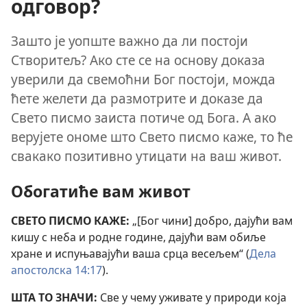
одговор?
Зашто је уопште важно да ли постоји
Створитељ? Ако сте се на основу доказа
уверили да свемоћни Бог постоји, можда
ћете желети да размотрите и доказе да
Свето писмо заиста потиче од Бога. А ако
верујете ономе што Свето писмо каже, то ће
свакако позитивно утицати на ваш живот.
Обогатиће вам живот
СВЕТО ПИСМО КАЖЕ:
„[Бог чини] добро, дајући вам
кишу с неба и родне године, дајући вам обиље
хране и испуњавајући ваша срца весељем“ (
Дела
апостолска 14:17
).
ШТА ТО ЗНАЧИ:
Све у чему уживате у природи која