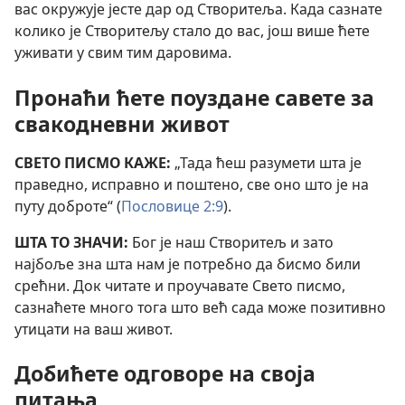
вас окружује јесте дар од Створитеља. Када сазнате
колико је Створитељу стало до вас, још више ћете
уживати у свим тим даровима.
Пронаћи ћете поуздане савете за
свакодневни живот
СВЕТО ПИСМО КАЖЕ:
„Тада ћеш разумети шта је
праведно, исправно и поштено, све оно што је на
путу доброте“ (
Пословице 2:9
).
ШТА ТО ЗНАЧИ:
Бог је наш Створитељ и зато
најбоље зна шта нам је потребно да бисмо били
срећни. Док читате и проучавате Свето писмо,
сазнаћете много тога што већ сада може позитивно
утицати на ваш живот.
Добићете одговоре на своја
питања