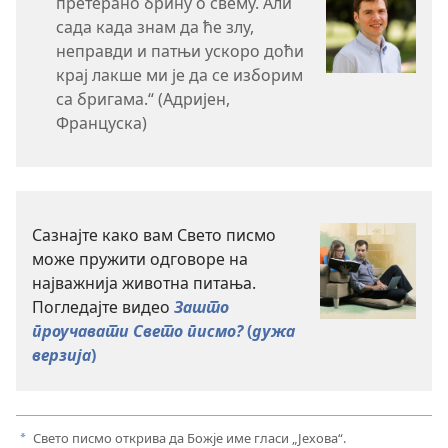
претерано брину о свему. Али
сада када знам да ће злу,
неправди и патњи ускоро доћи
крај лакше ми је да се изборим
са бригама.“ (Адријен,
Француска)
Сазнајте како вам Свето писмо
може пружити одговоре на
најважнија животна питања.
Погледајте видео
Зашто
проучавати Свето писмо?
(
дужа
верзија
)
Свето писмо открива да Божје име гласи „Јехова“.
a