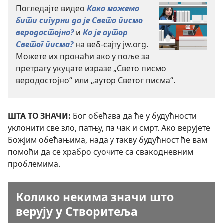
Погледајте видео
Како можемо
бити сигурни да је Свето писмо
веродостојно?
и
Ко је аутор
Светог писма?
на веб-сајту jw.org.
Можете их пронаћи ако у поље за
претрагу укуцате изразе „Свето писмо
веродостојно“ или „аутор Светог писма“.
ШТА ТО ЗНАЧИ:
Бог обећава да ће у будућности
уклонити све зло, патњу, па чак и смрт. Ако верујете
Божјим обећањима, нада у такву будућност ће вам
помоћи да се храбро суочите са свакодневним
проблемима.
Колико некима значи што
верују у Створитеља