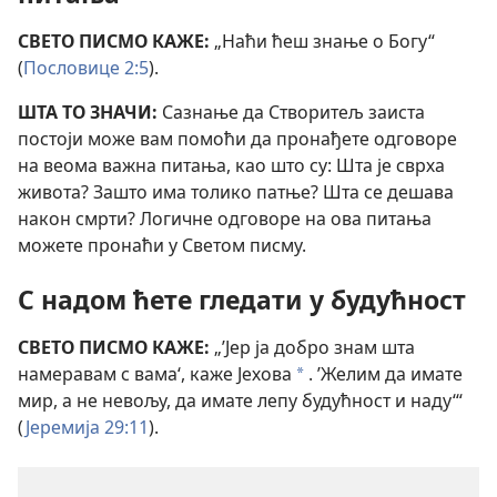
СВЕТО ПИСМО КАЖЕ:
„Наћи ћеш знање о Богу“
(
Пословице 2:5
).
ШТА ТО ЗНАЧИ:
Сазнање да Створитељ заиста
постоји може вам помоћи да пронађете одговоре
на веома важна питања, као што су: Шта је сврха
живота? Зашто има толико патње? Шта се дешава
након смрти? Логичне одговоре на ова питања
можете пронаћи у Светом писму.
С надом ћете гледати у будућност
СВЕТО ПИСМО КАЖЕ:
„’Јер ја добро знам шта
намеравам с вама‘, каже Јехова
. ’Желим да имате
a
мир, а не невољу, да имате лепу будућност и наду‘“
(
Јеремија 29:11
).