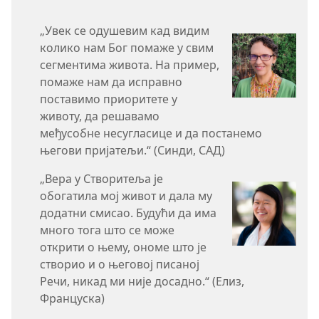
„Увек се одушевим кад видим
колико нам Бог помаже у свим
сегментима живота. На пример,
помаже нам да исправно
поставимо приоритете у
животу, да решавамо
међусобне несугласице и да постанемо
његови пријатељи.“ (Синди, САД)
„Вера у Створитеља је
обогатила мој живот и дала му
додатни смисао. Будући да има
много тога што се може
открити о њему, ономе што је
створио и о његовој писаној
Речи, никад ми није досадно.“ (Елиз,
Француска)