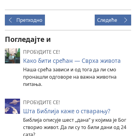
Претходно
Следеће
Погледајте и
ПРОБУДИТЕ СЕ!
Како бити срећан — Сврха живота
Наша срећа зависи и од тога да ли смо
пронашли одговоре на важна животна
питања.
ПРОБУДИТЕ СЕ!
Шта Библија каже о стварању?
Библија описује шест „дана“ у којима је Бог
створио живот. Да ли су то били дани од 24
сата?