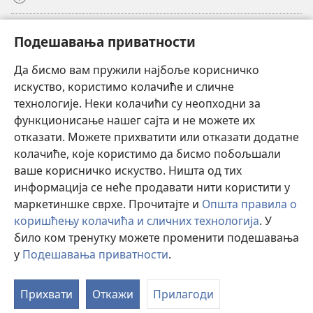
Прилози
(отвара
Подешавања приватности
нови
прозор)
Да бисмо вам пружили најбоље корисничко
ОНЛАЈН БИБЛИОТЕКА Watchtower
(отвара
искуство, користимо колачиће и сличне
нови
®
JW Hub
технологије. Неки колачићи су неопходни за
прозор)
(отвара
функционисање нашег сајта и не можете их
нови
®
JW Library
прозор)
отказати. Можете прихватити или отказати додатне
колачиће, које користимо да бисмо побољшали
®
Watchtower Library
ваше корисничко искуство. Ништа од тих
информација се неће продавати нити користити у
маркетиншке сврхе. Прочитајте и
Општа правила о
коришћењу колачића и сличних технологија
. У
Copyright
© 2026 Watch Tower Bible and Tract Society of Pennsylvania.
било ком тренутку можете променити подешавања
ПРАВИЛА КОРИШЋЕЊА
|
ПРИВАТНОСТ
|
ПОДЕШАВАЊЕ
у
Подешавања приватности
.
П
ПРИВАТНОСТИ
са
Прихвати
Откажи
Прилагоди