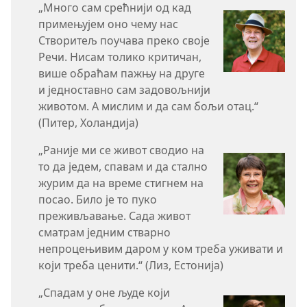
„Много сам срећнији од кад
примењујем оно чему нас
Створитељ поучава преко своје
Речи. Нисам толико критичан,
више обраћам пажњу на друге
и једноставно сам задовољнији
животом. А мислим и да сам бољи отац.“
(Питер, Холандија)
„Раније ми се живот сводио на
то да једем, спавам и да стално
журим да на време стигнем на
посао. Било је то пуко
преживљавање. Сада живот
сматрам једним стварно
непроцењивим даром у ком треба уживати и
који треба ценити.“ (Лиз, Естонија)
„Спадам у оне људе који