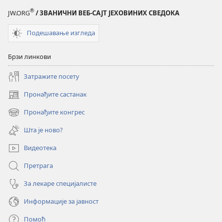
веровати
веровати
®
JW.ORG
/ ЗВАНИЧНИ ВЕБ-САЈТ ЈЕХОВИНИХ СВЕДОКА
у
у
Створитеља?
Створитеља?
Подешавање изгледа
Одлучите
Одлучите
сами
сами
Брзи линкови
Затражите посету
Пронађите састанак
(отвара
нови
Пронађите конгрес
(отвара
прозор)
нови
Шта је ново?
прозор)
Видеотека
Претрага
За лекаре специјалисте
Информације за јавност
Помоћ