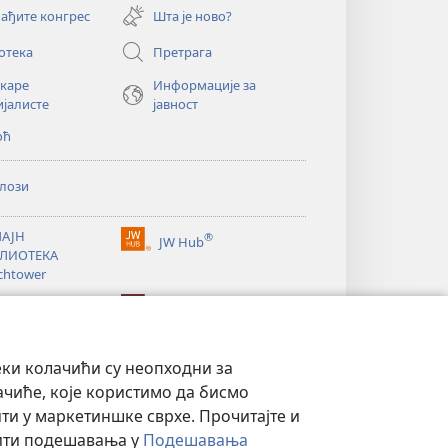
нови
ађите конгрес
Шта је ново?
прозор)
отека
Претрага
екаре
Информације за
ијалисте
јавност
оћ
лози
АЈН
®
JW Hub
(отвара
ЛИОТЕКА
нови
chtower
прозор)
®
®
ibrary
Watchtower Library
еки колачићи су неопходни за
ачиће, које користимо да бисмо
и у маркетиншке сврхе. Прочитајте и
нити подешавања у
Подешавања