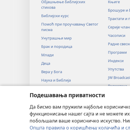
Објашњење библијских
Књиге
стихова
Брошуре и
Библијски курс
Трактати и 
Помоћ при проучавању Светог
Серије члан
писма
Часописи
Унутрашњи мир
Радне свеск
Брак и породица
Програми
Млади
Индекси
Деца
Упутства
Вера у Бога
JW Broadcas
Наука и Библија
Видеотека
Историја и Библија
Подешавања приватности
Музика
Аудио-драм
Да бисмо вам пружили најбоље корисничко 
Драмско чи
функционисање нашег сајта и не можете их
побољшали ваше корисничко искуство. Ништ
Општа правила о коришћењу колачића и сл