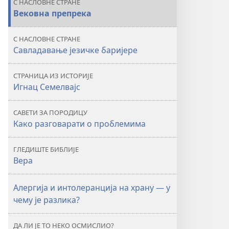
С НАСЛОВНЕ СТРАНЕ
је
је
Вековна препрека
језик
језик
несавладива
несавладива
С НАСЛОВНЕ СТРАНЕ
препрека?
препрека?
Савладавање језичке баријере
СТРАНИЦА ИЗ ИСТОРИЈЕ
Игнац Семелвајс
САВЕТИ ЗА ПОРОДИЦУ
Како разговарати о проблемима
ГЛЕДИШТЕ БИБЛИЈЕ
Вера
Алергија и интолеранција на храну — у
чему је разлика?
ДА ЛИ ЈЕ ТО НЕКО ОСМИСЛИО?