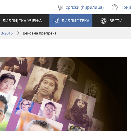
српски (ћирилица)
Приј
Изабери
(от
језик
но
БИБЛИЈСКА УЧЕЊА
БИБЛИОТЕКА
ВЕСТИ
про
 3/2016.
Вековна препрека