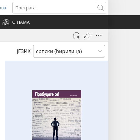
ава
вара
Претрага
ви
О НАМА
зор)
ЈЕЗИК