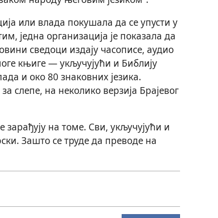
ција или влада покушала да се упусти у
тим, једна организација је показала да
ховини сведоци издају часописе, аудио
ноге књиге — укључујући и Библију
пада и око 80 знаковних језика.
за слепе, на неколико верзија Брајевог
 зарађују на томе. Сви, укључујући и
ски. Зашто се труде да преводе на