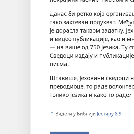
Данас би ретко која организа
тако захтеван подухват. Међу
је дорасла таквом задатку. Је
и видео публикације, као и м
— на више од 750 језика. Ту с
Сведоци издају и публикације 
писма.
Штавише, Јеховини сведоци не
преводиоце, то раде волонтер
толико језика и како то раде?
Видети у Библији
Јестиру 8:9
.
a