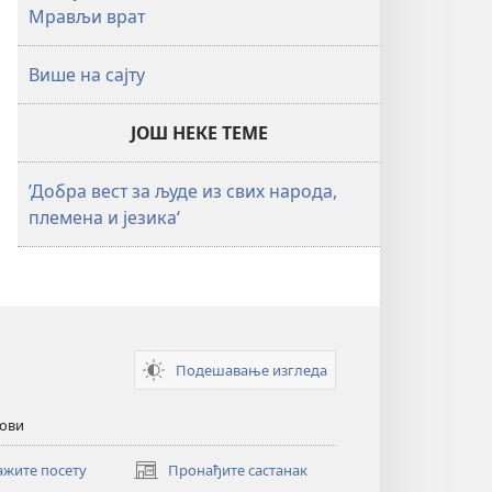
Мрављи врат
Више на сајту
ЈОШ НЕКЕ ТЕМЕ
’Добра вест за људе из свих народа,
племена и језика‘
Подешавање изгледа
кови
ажите посету
Пронађите састанак
(отвара