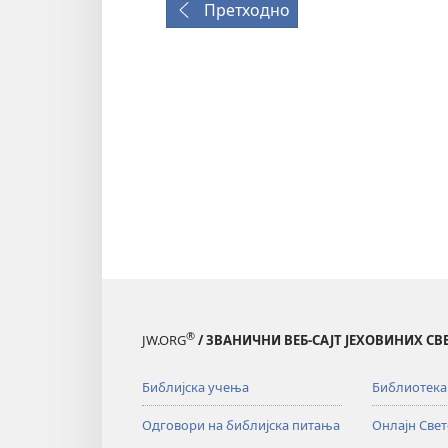
Претходно
®
JW.ORG
/ ЗВАНИЧНИ ВЕБ-САЈТ ЈЕХОВИНИХ С
Библијска учења
Библиотека
Одговори на библијска питања
Онлајн Све