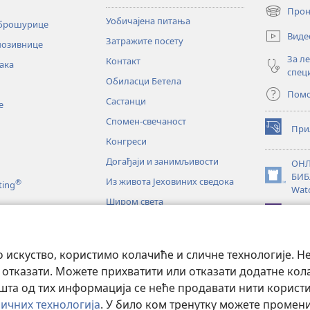
Прон
(отвара
Уобичајена питања
 брошурице
нови
Виде
Затражите посету
прозор)
позивнице
За л
Контакт
ака
спец
Обиласци Бетела
Пом
Састанци
е
Спомен-свечаност
При
(отвара
Конгреси
нови
прозор)
Догађаји и занимљивости
ОНЛ
БИБ
Из живота Јеховиних сведока
®
(отвара
ting
Wat
нови
Широм света
прозор)
JW L
е
искуство, користимо колачиће и сличне технологије. Н
тање Светог писма
 отказати. Можете прихватити или отказати додатне кол
а од тих информација се неће продавати нити користит
ичних технологија
. У било ком тренутку можете проме