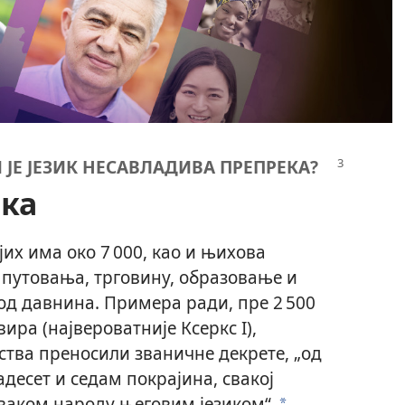
И ЈЕ ЈЕЗИК НЕСАВЛАДИВА ПРЕПРЕКА?
ека
ојих има око 7 000, као и њихова
у путовања, трговину, образовање и
од давнина. Примера ради, пре 2 500
ира (највероватније Ксеркс I),
тва преносили званичне декрете, „од
вадесет и седам покрајина, свакој
ваком народу његовим језиком“.
a