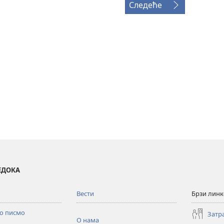
Следеће
ВЕДОКА
Вести
Брзи лин
то писмо
Затр
О нама