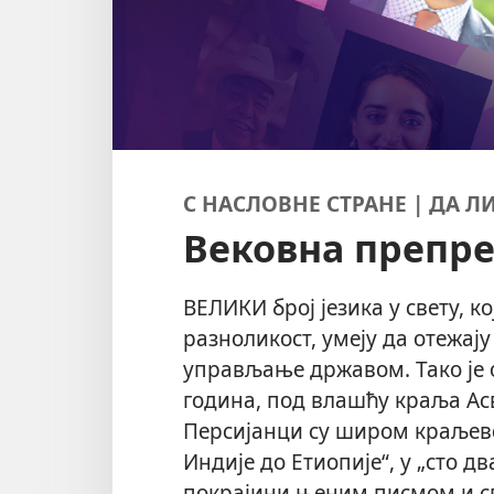
С НАСЛОВНЕ СТРАНЕ | ДА Л
Вековна препр
ВЕЛИКИ број језика у свету, к
разноликост, умеју да отежај
управљање државом. Тако је 
година, под влашћу краља Асв
Персијанци су широм краљевс
Индије до Етиопије“, у „сто д
покрајини њеним писмом и с