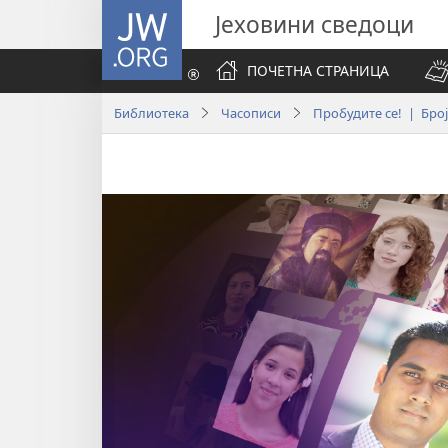
JW.ORG
Јеховини сведоци
ПОЧЕТНА СТРАНИЦА
Библиотека
Часописи
Пробудите се! | Број