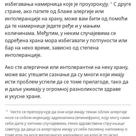
избегавања намирница које је проузрокују.
С друге
a
стране, ако патите од блаже алергије или
интолеранције на храну, може вам бити од помоћи
да те намирнице једете ређе и у мањим
количинама. Међутим, у неким случајевима се
одређена храна мора избегавати у потпуности или
бар на неко време, зависно од степена
интолеранције.
Ако сте алергични или интолерантни на неку храну,
може вас утешити сазнање да су многи који имају
исти проблем успели да се томе прилагоде, тако да
и даље уживају у огромној разноликости здраве
и укусне хране.
Често се препоручује да они који имају тежак облик алергије
a
носе са собом инјекцију адреналина (епинефрин), коју могу сами
себи дати у хитним случајевима. Неки здравствени стручњаци
саветују да деца са алергијом имају уз себе писмену напомену о
томе или да носе медицинску наруквицу на којој је то јасно