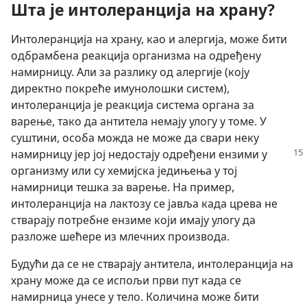
Шта је интолеранција на храну?
Интолеранција на храну, као и алергија, може бити
одбрамбена реакција организма на одређену
намирницу. Али за разлику од алергије (коју
директно покреће имунолошки систем),
интолеранција је реакција система органа за
варење, тако да антитела немају улогу у томе. У
суштини, особа можда не може да свари неку
намирницу јер јој недостају
одређени ензими у
организму или су хемијска једињења у тој
намирници тешка за варење. На пример,
интолеранција на лактозу се јавља када црева не
стварају потребне ензиме који имају улогу да
разложе шећере из млечних производа.
Будући да се не стварају антитела, интолеранција на
храну може да се испољи први пут када се
намирница унесе у тело. Количина може бити