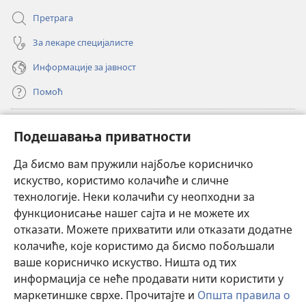
Претрага
За лекаре специјалисте
Информације за јавност
Помоћ
Прилози
(отвара
Подешавања приватности
нови
прозор)
Да бисмо вам пружили најбоље корисничко
ОНЛАЈН БИБЛИОТЕКА Watchtower
(отвара
искуство, користимо колачиће и сличне
нови
®
JW Hub
технологије. Неки колачићи су неопходни за
прозор)
(отвара
функционисање нашег сајта и не можете их
нови
®
JW Library
прозор)
отказати. Можете прихватити или отказати додатне
колачиће, које користимо да бисмо побољшали
®
Watchtower Library
ваше корисничко искуство. Ништа од тих
информација се неће продавати нити користити у
маркетиншке сврхе. Прочитајте и
Општа правила о