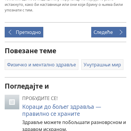
истакнуто, како би наставници или они који брину о њима били
упознати с тим.
Претходно
Следеће
Повезане теме
Физичко и ментално здравље
Унутрашњи мир
Погледајте и
ПРОБУДИТЕ СЕ!
Кораци до бољег здравља —
правилно се храните
Здравље можете побољшати разноврсном и
здравом исхраном.