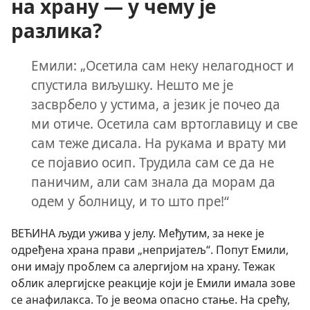
на храну — у чему је
разлика?
Емили: „Осетила сам неку нелагодност и
спустила виљушку. Нешто ме је
засврбело у устима, а језик је почео да
ми отиче. Осетила сам вртоглавицу и све
сам теже дисала. На рукама и врату ми
се појавио осип. Трудила сам се да не
паничим, али сам знала да морам да
одем у болницу, и то што пре!“
ВЕЋИНА људи ужива у јелу. Међутим, за неке је
одређена храна прави „непријатељ“. Попут Емили,
они имају проблем са алергијом на храну. Тежак
облик алергијске реакције који је Емили имала зове
се анафилакса. То је веома опасно стање. На срећу,