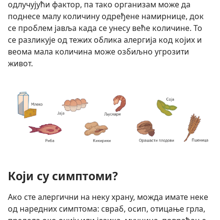
одлучујући фактор, па тако организам може да
поднесе малу количину одређене намирнице, док
се проблем јавља када се унесу веће количине. То
се разликује од тежих облика алергија код којих и
веома мала количина може озбиљно угрозити
живот.
Који су симптоми?
Ако сте алергични на неку храну, можда имате неке
од наредних симптома: свраб, осип, отицање грла,