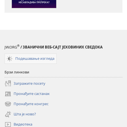
публикација
садржаја
ПРОБУДИТЕ
ПРОБУДИТЕ
СЕ!
СЕ!
Да
Да
ли
ли
је
је
језик
језик
®
JW.ORG
/ ЗВАНИЧНИ ВЕБ-САЈТ ЈЕХОВИНИХ СВЕДОКА
несавладива
несавладива
препрека?
препрека?
Подешавање изгледа
Брзи линкови
Затражите посету
Пронађите састанак
(отвара
нови
Пронађите конгрес
(отвара
прозор)
нови
Шта је ново?
прозор)
Видеотека