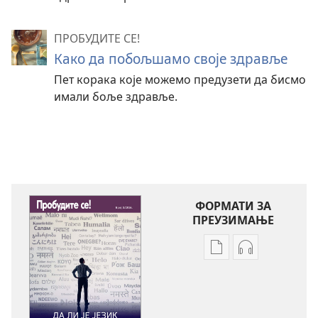
ПРОБУДИТЕ СЕ!
Како да побољшамо своје здравље
Пет корака које можемо предузети да бисмо
имали боље здравље.
ФОРМАТИ ЗА
ПРЕУЗИМАЊЕ
Формати
Формати
за
за
преузимање
преузимање
електронских
аудио-