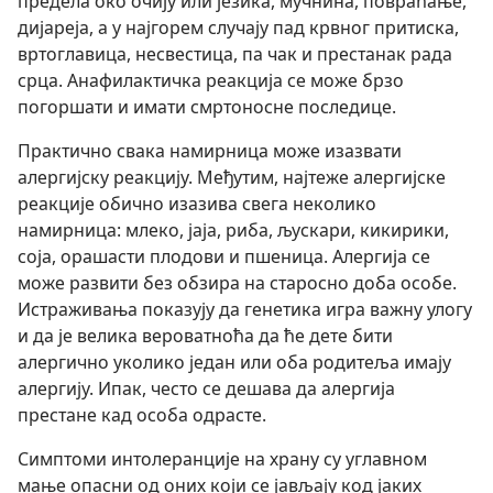
предела око очију или језика, мучнина, повраћање,
дијареја, а у најгорем случају пад крвног притиска,
вртоглавица, несвестица, па чак и престанак рада
срца. Анафилактичка реакција се може брзо
погоршати и имати смртоносне последице.
Практично свака намирница може изазвати
алергијску реакцију. Међутим, најтеже алергијске
реакције обично изазива свега неколико
намирница: млеко, јаја, риба, љускари, кикирики,
соја, орашасти плодови и пшеница. Алергија се
може развити без обзира на старосно доба особе.
Истраживања показују да генетика игра важну улогу
и да је велика вероватноћа да ће дете бити
алергично уколико један или оба родитеља имају
алергију. Ипак, често се дешава да алергија
престане кад особа одрасте.
Симптоми интолеранције на храну су углавном
мање опасни од оних који се јављају код јаких