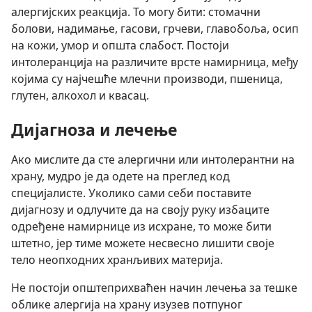
алергијских реакција. То могу бити: стомачни
болови, надимање, гасови, грчеви, главобоља, осип
на кожи, умор и општа слабост. Постоји
интолеранција на различите врсте намирница, међу
којима су најчешће млечни производи, пшеница,
глутен, алкохол и квасац.
Дијагноза и лечење
Ако мислите да сте алергични или интолерантни на
храну, мудро је да одете на преглед код
специјалисте. Уколико сами себи поставите
дијагнозу и одлучите да на своју руку избаците
одређене намирнице из исхране, то може бити
штетно, јер тиме можете несвесно лишити своје
тело неопходних хранљивих материја.
Не постоји општеприхваћен начин лечења за тешке
облике алергија на храну изузев потпуног