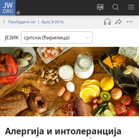
JW.ORG
Пријава
(отвара
Промени
Претрага
ПР
нови
језик
сајта
МЕ
Пробудите се! | Број 3/2016.
прозор)
сајта
JW.ORG
ЈЕЗИК
Алергија и интолеранција