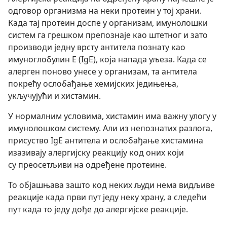
одговор организма на неки протеин у тој храни.
Када тај протеин доспе у организам, имунолошки
систем га грешком препознаје као штетног и зато
производи једну врсту антитела познату као
имуноглобулин Е (IgE), која напада уљеза. Када се
алерген поново унесе у организам, та антитела
покрећу ослобађање хемијских једињења,
укључујући и хистамин.
У нормалним условима, хистамин има важну улогу у
имунолошком систему. Али из непознатих разлога,
присуство IgE антитела и ослобађање хистамина
изазивају алергијску реакцију код оних који
су преосетљиви на одређене протеине.
То објашњава зашто код неких људи нема видљиве
реакције када први пут једу неку храну, а следећи
пут када то једу дође до алергијске реакције.