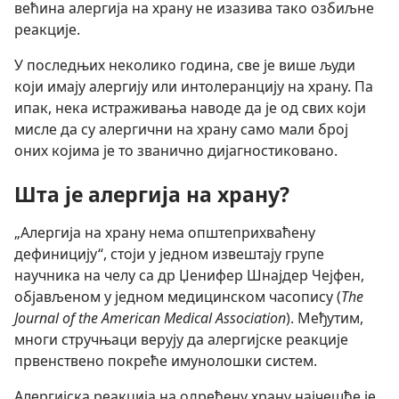
већина алергија на храну не изазива тако озбиљне
реакције.
У последњих неколико година, све је више људи
који имају алергију или интолеранцију на храну. Па
ипак, нека истраживања наводе да је од свих који
мисле да су алергични на храну само мали број
оних којима је то званично дијагностиковано.
Шта је алергија на храну?
„Алергија на храну нема општеприхваћену
дефиницију“, стоји у једном извештају групе
научника на челу са др Џенифер Шнајдер Чејфен,
објављеном у једном медицинском часопису (
The
Journal of the American Medical Association
). Међутим,
многи стручњаци верују да алергијске реакције
првенствено покреће имунолошки систем.
Алергијска реакција на одређену храну најчешће је