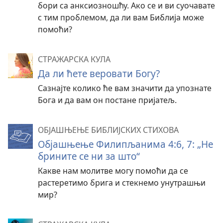
бори са анксиозношћу. Ако се и ви суочавате
с тим проблемом, да ли вам Библија може
помоћи?
СТРАЖАРСКА КУЛА
Да ли ћете веровати Богу?
Сазнајте колико ће вам значити да упознате
Бога и да вам он постане пријатељ.
ОБЈАШЊЕЊЕ БИБЛИЈСКИХ СТИХОВА
Објашњење Филипљанима 4:6, 7: „Не
брините се ни за што“
Какве нам молитве могу помоћи да се
растеретимо брига и стекнемо унутрашњи
мир?