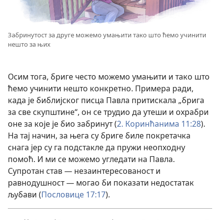
Забринутост за друге можемо умањити тако што ћемо учинити
нешто за њих
Осим тога, бриге често можемо умањити и тако што
ћемо учинити нешто конкретно. Примера ради,
када је библијског писца Павла притискала „брига
за све скупштине“, он се трудио да утеши и охрабри
оне за које је био забринут (
2. Коринћанима 11:28
).
На тај начин, за њега су бриге биле покретачка
снага јер су га подстакле да пружи неопходну
помоћ. И ми се можемо угледати на Павла.
Супротан став — незаинтересованост и
равнодушност — могао би показати недостатак
љубави (
Пословице 17:17
).