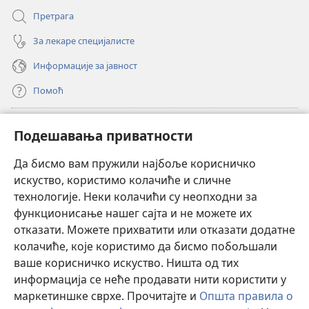
Претрага
За лекаре специјалисте
Информације за јавност
Помоћ
Прилози
(отвара
Подешавања приватности
нови
прозор)
Да бисмо вам пружили најбоље корисничко
ОНЛАЈН БИБЛИОТЕКА Watchtower
(отвара
искуство, користимо колачиће и сличне
нови
®
JW Hub
технологије. Неки колачићи су неопходни за
прозор)
(отвара
функционисање нашег сајта и не можете их
нови
®
JW Library
прозор)
отказати. Можете прихватити или отказати додатне
колачиће, које користимо да бисмо побољшали
®
Watchtower Library
ваше корисничко искуство. Ништа од тих
информација се неће продавати нити користити у
маркетиншке сврхе. Прочитајте и
Општа правила о