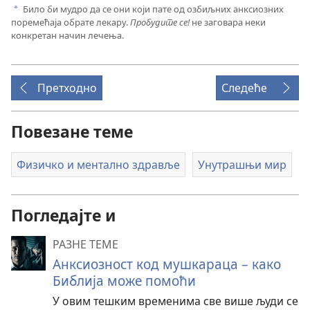
Било би мудро да се они који пате од озбиљних анксиозних
a
поремећаја обрате лекару.
Пробудите се!
не заговара неки
конкретан начин лечења.
Претходно
Следеће
Повезане теме
Физичко и ментално здравље
Унутрашњи мир
Погледајте и
РАЗНЕ ТЕМЕ
Анксиозност код мушкараца – како
Библија може помоћи
У овим тешким временима све више људи се