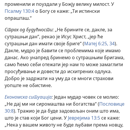
променили и поуздали у Божју велику милост. У
Псалму 130:4
о Богу се каже: „Ти истински
опрашташ.“
Страх од будућности:
„Не брините се, дакле, за
сутрашњи дан“, рекао је Исус Христ, „јер ће
сутрашњи дан имати своје бриге“ (
Матеј 6:25,
34
).
Дакле, мудро је бавити се проблемима које имамо
данас. Ако унапред бринемо о сутрашњим бригама,
само ћемо себи отежати јер нам то може замаглити
просуђивање и довести до исхитрених одлука.
Добро је задржати на уму да се многи страхови
уопште не обистине.
Економска ситуација
:
Један мудар човек се молио:
„Не дај ми ни сиромаштва ни богатства“ (
Пословице
30:8
). Тражио је да буде задовољан оним што има,
што је став који Бог цени. У
Јеврејима 13:5
се каже:
„Нека у вашем животу не буде љубави према новцу,