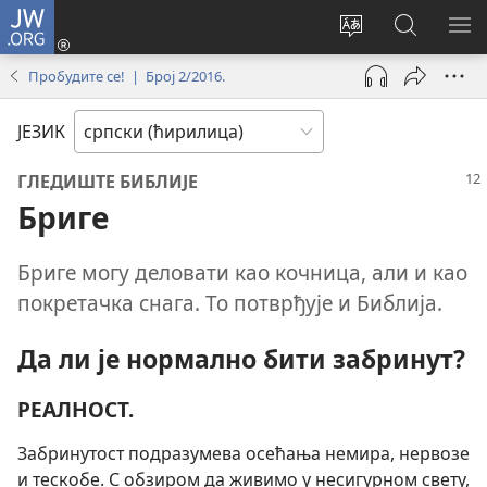
JW.ORG
Пријава
(отвара
Промени
Претрага
ПР
нови
језик
сајта
МЕ
Пробудите се! | Број 2/2016.
прозор)
сајта
JW.ORG
ЈЕЗИК
ГЛЕДИШТЕ БИБЛИЈЕ
Бриге
Бриге могу деловати као кочница, али и као
покретачка снага. То потврђује и Библија.
Да ли је нормално бити забринут?
РЕАЛНОСТ.
Забринутост подразумева осећања немира, нервозе
и тескобе. С обзиром да живимо у несигурном свету,