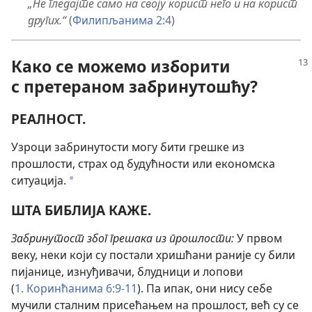
„Не гледајте само на своју корист него и на корист
других.“
(
Филипљанима 2:4
)
Како се можемо изборити
с претераном забринутошћу?
РЕАЛНОСТ.
Узроци забринутости могу бити грешке из
прошлости, страх од будућности или економска
ситуација.
a
ШТА БИБЛИЈА КАЖЕ.
Забринутост због грешака из прошлости:
У првом
веку, неки који су постали хришћани раније су били
пијанице, изнуђивачи, блудници и лопови
(
1. Коринћанима 6:9-11
). Па ипак, они нису себе
мучили сталним присећањем на прошлост, већ су се