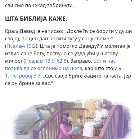
сви смо понекад забринути.
ШТА БИБЛИЈА КАЖЕ.
Краљ Давид је написао: „Докле ћу се борити у души
својој, по цео дан носити тугу у срцу своме?“
(
Псалам 13:2
). Шта је помогло Давиду? У молитви је
излио срце Богу, потпуно се уздајући у његову
милост (
Псалам 13:5;
62:8
). Заправо,
Бог и нас
позива да се ослонимо на њега
, као што стоји у
1. Петровој 5:7
: „Све своје бриге баците на њега, јер
се он брине за вас.“