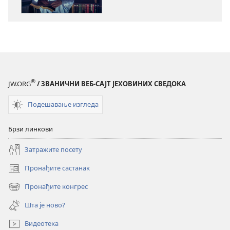
публикација
садржаја
ПРОБУДИТЕ
ПРОБУДИТЕ
СЕ!
СЕ!
Да
Да
ли
ли
је
је
Библија
Библија
®
JW.ORG
/ ЗВАНИЧНИ ВЕБ-САЈТ ЈЕХОВИНИХ СВЕДОКА
само
само
једна
једна
Подешавање изгледа
добра
добра
књига?
књига?
Брзи линкови
Затражите посету
Пронађите састанак
(отвара
нови
Пронађите конгрес
(отвара
прозор)
нови
Шта је ново?
прозор)
Видеотека