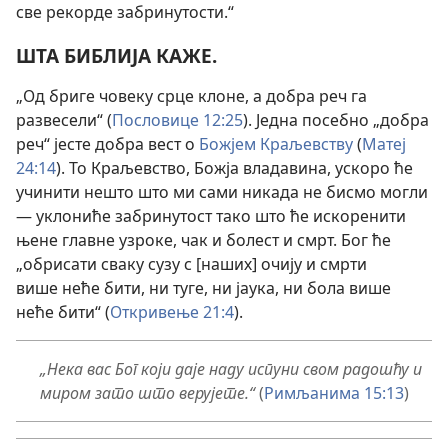
све рекорде забринутости.“
ШТА БИБЛИЈА КАЖЕ.
„Од бриге човеку срце клоне, а добра реч га
развесели“ (
Пословице 12:25
). Једна посебно „добра
реч“ јесте добра вест о
Божјем Краљевству
(
Матеј
24:14
). То Краљевство, Божја владавина, ускоро ће
учинити нешто што ми сами никада не бисмо могли
— уклониће забринутост тако што ће искоренити
њене главне узроке, чак и болест и смрт. Бог ће
„обрисати сваку сузу с [наших] очију и смрти
више неће бити, ни туге, ни јаука, ни бола више
неће бити“ (
Откривење 21:4
).
„Нека вас Бог који даје наду испуни свом радошћу и
миром зато што верујете.“
(
Римљанима 15:13
)