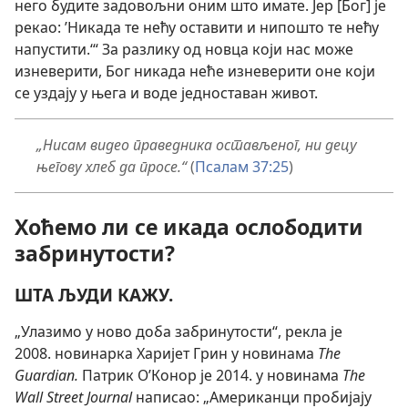
него будите задовољни оним што имате. Јер [Бог] је
рекао: ’Никада те нећу оставити и нипошто те нећу
напустити.‘“ За разлику од новца који нас може
изневерити, Бог никада неће изневерити оне који
се уздају у њега и воде једноставан живот.
„Нисам видео праведника остављеног, ни децу
његову хлеб да просе.“
(
Псалам 37:25
)
Хоћемо ли се икада ослободити
забринутости?
ШТА ЉУДИ КАЖУ.
„Улазимо у ново доба забринутости“, рекла је
2008. новинарка Харијет Грин у новинама
The
Guardian.
Патрик О’Конор је 2014. у новинама
The
Wall Street Journal
написао: „Американци пробијају