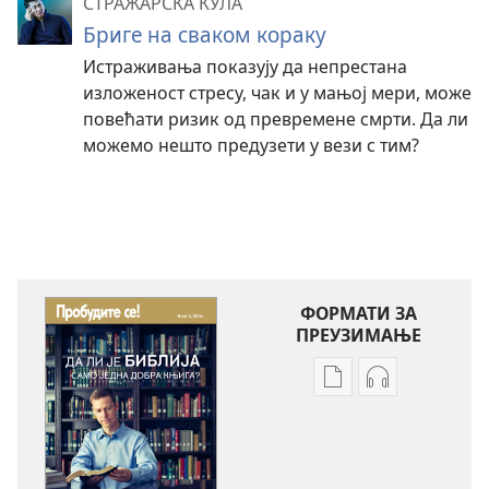
СТРАЖАРСКА КУЛА
Бриге на сваком кораку
Истраживања показују да непрестана
изложеност стресу, чак и у мањој мери, може
повећати ризик од превремене смрти. Да ли
можемо нешто предузети у вези с тим?
ФОРМАТИ ЗА
ПРЕУЗИМАЊЕ
Формати
Формати
за
за
преузимање
преузимање
електронских
аудио-