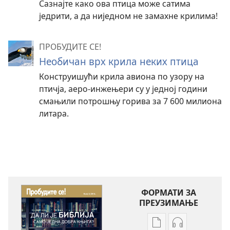
Сазнајте како ова птица може сатима
једрити, а да ниједном не замахне крилима!
ПРОБУДИТЕ СЕ!
Необичан врх крила неких птица
Конструишући крила авиона по узору на
птичја, аеро-инжењери су у једној години
смањили потрошњу горива за 7 600 милиона
литара.
ФОРМАТИ ЗА
ПРЕУЗИМАЊЕ
Формати
Формати