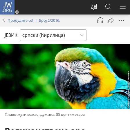
JW.ORG
Пријава
(отвара
Промени
Претрага
ПР
нови
језик
сајта
МЕ
Пробудите се! | Број 2/2016.
прозор)
сајта
JW.ORG
ЈЕЗИК
Плаво-жути макао, дужина: 85 центиметара