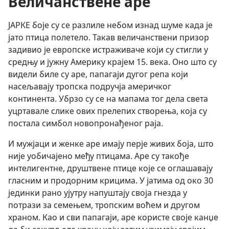
Величанствене аре
ЈАРКЕ боје су се разлиле небом изнад шуме када је
јато птица полетело. Такав величанствени призор
задивио је европске истраживаче који су стигли у
средњу и јужну Америку крајем 15. века. Оно што су
видели биле су аре, папагаји дугог репа који
насељавају тропска подручја америчког
континента. Убрзо су се на мапама тог дела света
уцртавале слике ових прелепих створења, која су
постала симбол новопронађеног раја.
И мужјаци и женке аре имају перје живих боја, што
није уобичајено међу птицама. Аре су такође
интелигентне, друштвене птице које се оглашавају
гласним и продорним крицима. У јатима од око 30
јединки рано ујутру напуштају своја гнезда у
потрази за семењем, тропским воћем и другом
храном. Као и сви папагаји, аре користе своје канџе