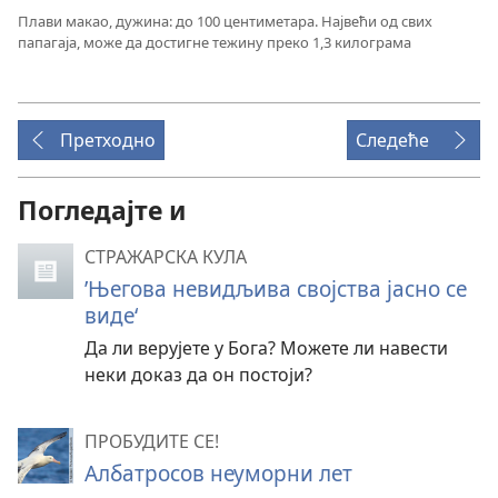
Плави макао, дужина: до 100 центиметара. Највећи од свих
папагаја, може да достигне тежину преко 1,3 килограма
Претходно
Следеће
Погледајте и
СТРАЖАРСКА КУЛА
’Његова невидљива својства јасно се
виде‘
Да ли верујете у Бога? Можете ли навести
неки доказ да он постоји?
ПРОБУДИТЕ СЕ!
Албатросов неуморни лет