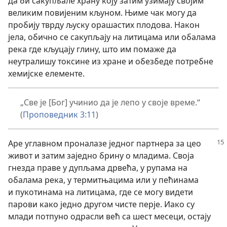
да би сакупљале храну коју затим узимају својим
великим повијеним кљуном. Њиме чак могу да
пробију тврду љуску орашастих плодова. Након
јела, обично се сакупљају на литицама или обалама
река где кљуцају глину, што им помаже да
неутралишу токсине из хране и обезбеде потребне
хемијске елементе.
„Све је [Бог] учинио да је лепо у своје време.“
(
Проповедник 3:11
)
Аре углавном проналазе једног партнера за цео
живот и затим заједно брину о младима. Своја
гнезда праве у дупљама дрвећа, у рупама на
обалама река, у термитњацима или у пећинама
и пукотинама на литицама, где се могу видети
парови како једно другом чисте перје. Иако су
млади потпуно одрасли већ са шест месеци, остају