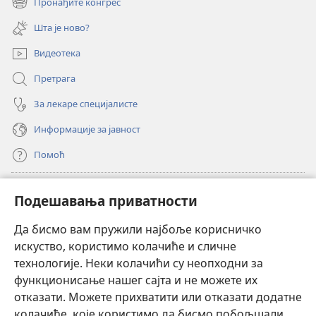
Пронађите конгрес
(отвара
прозор)
нови
Шта је ново?
прозор)
Видеотека
Претрага
За лекаре специјалисте
Информације за јавност
Помоћ
Прилози
(отвара
Подешавања приватности
нови
прозор)
Да бисмо вам пружили најбоље корисничко
ОНЛАЈН БИБЛИОТЕКА Watchtower
(отвара
искуство, користимо колачиће и сличне
нови
®
JW Hub
технологије. Неки колачићи су неопходни за
прозор)
(отвара
функционисање нашег сајта и не можете их
нови
®
JW Library
прозор)
отказати. Можете прихватити или отказати додатне
колачиће, које користимо да бисмо побољшали