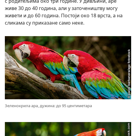
с родитељима око три године. У дивљини, аре
живе 30 до 40 година, али у заточеништву могу
живети и до 60 година. Постоји око 18 врста, а на
сликама су приказане само неке.
Зеленокрила ара, дужина: до 95 центиметара