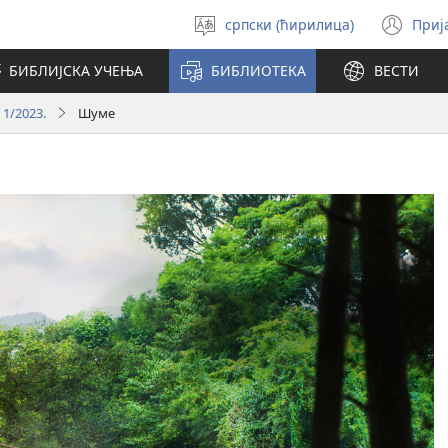
српски (ћирилица)
Приј
Изабери
(от
језик
но
БИБЛИЈСКА УЧЕЊА
БИБЛИОТЕКА
ВЕСТИ
про
 1/2023.
Шуме