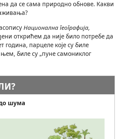
ена да се сама природно обнове. Какви
раживања?
часопису
Национална географија,
ђени открићем да није било потребе да
ет година, парцеле које су биле
њем, биле су „пуне самониклог
ЛИ?
до шума