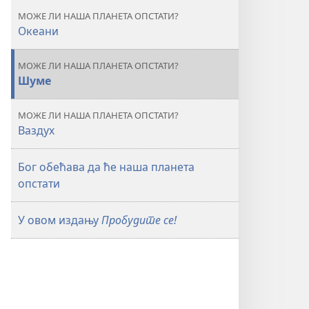
наша
наша
МОЖЕ ЛИ НАША ПЛАНЕТА ОПСТАТИ?
планета
планета
Океани
опстати?
опстати?
–
–
МОЖЕ ЛИ НАША ПЛАНЕТА ОПСТАТИ?
Разлози
Разлози
Шуме
за
за
оптимизам
оптимизам
МОЖЕ ЛИ НАША ПЛАНЕТА ОПСТАТИ?
Ваздух
Бог обећава да ће наша планета
опстати
У овом издању
Пробудите се!