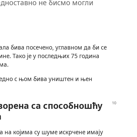
едноставно не бисмо могли
ала бива посечено, углавном да би се
не. Тако је у последњих 75 година
ма.
једно с њом бива уништен и њен
творена са способношћу
а
а на којима су шуме искрчене имају