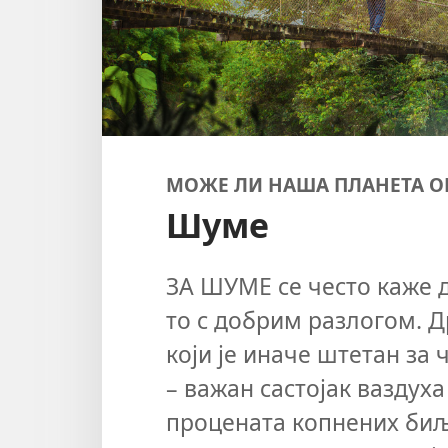
МОЖЕ ЛИ НАША ПЛАНЕТА О
Шуме
ЗА ШУМЕ се често каже д
то с добрим разлогом. Д
који је иначе штетан за 
– важан састојак ваздух
процената копнених биљ