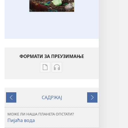
ФОРМАТИ ЗА ПРЕУЗИМАЊЕ
Формати
Формати
за
за
преузимање
преузимање
електронских
аудио-
САДРЖАЈ
публикација
садржаја
Претходно
Следеће
ПРОБУДИТЕ
ПРОБУДИТЕ
СЕ!
СЕ!
МОЖЕ ЛИ НАША ПЛАНЕТА ОПСТАТИ?
Може
Може
Пијаћа вода
ли
ли