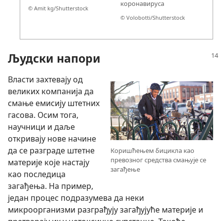
коронавируса
© Amit kg/Shutterstock
© Volobotti/Shutterstock
Људски напори
Власти захтевају од
великих компанија да
смање емисију штетних
гасова. Осим тога,
научници и даље
откривају нове начине
да се разграде штетне
Коришћењем бицикла као
превозног средства смањује се
материје које настају
загађење
као последица
загађења. На пример,
један процес подразумева да неки
микроорганизми разграђују загађујуће материје и