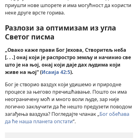
приушти нове шпорете и има могућност да користи
неке друге врсте горива.
Разлози за оптимизам из угла
Светог писма
„Овако каже прави Бог Јехова, Створитељ неба
[. . .] онај који је распростро земљу и начинио све
што је на њој, онај који даје дах људима који
живе на њој“ (
Исаија 42:5
).
Бог је створио ваздух који удишемо и природне
процесе за његово пречишћавање. Пошто он има
неограничену моћ и много воли људе, зар није
логично закључити да ће нешто предузети поводом
загађења ваздуха? Погледајте чланак „
Бог обећава
да ће наша планета опстати
“.