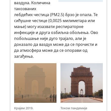
ваздуха. Количина
такозваних
лебдећих честица (PM2.5) брзо је опала. Те
сићушне честице (0,0025 милиметара или
мање) могу изазвати респираторне
инфекције и друга озбиљна обољења. Ово
побољшање није дуго трајало, али је
доказало да ваздух може да се прочисти и
да атмосфера може да се опорави од
загађења.
Крајем 2019.
Током пандемије