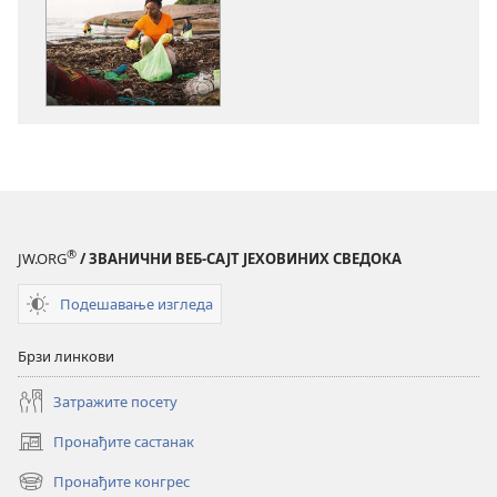
за
за
преузимање
преузимање
електронских
аудио-
публикација
садржаја
ПРОБУДИТЕ
ПРОБУДИТЕ
СЕ!
СЕ!
Може
Може
ли
ли
наша
наша
планета
планета
®
JW.ORG
/ ЗВАНИЧНИ ВЕБ-САЈТ ЈЕХОВИНИХ СВЕДОКА
опстати?
опстати?
–
–
Подешавање изгледа
Разлози
Разлози
за
за
Брзи линкови
оптимизам
оптимизам
Затражите посету
Пронађите састанак
(отвара
нови
Пронађите конгрес
(отвара
прозор)