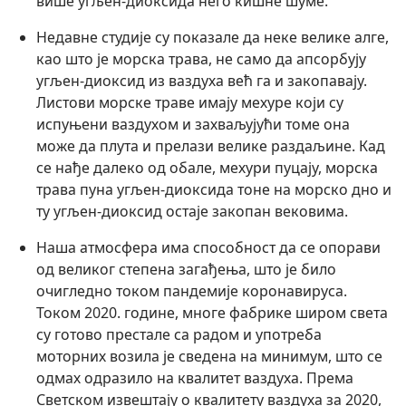
више угљен-диоксида него кишне шуме.
Недавне студије су показале да неке велике алге,
као што је морска трава, не само да апсорбују
угљен-диоксид из ваздуха већ га и закопавају.
Листови морске траве имају мехуре који су
испуњени ваздухом и захваљујући томе она
може да плута и прелази велике раздаљине. Кад
се нађе далеко од обале, мехури пуцају, морска
трава пуна угљен-диоксида тоне на морско дно и
ту угљен-диоксид остаје закопан вековима.
Наша атмосфера има способност да се опорави
од великог степена загађења, што је било
очигледно током пандемије коронавируса.
Током 2020. године, многе фабрике широм света
су готово престале са радом и употреба
моторних возила је сведена на минимум, што се
одмах одразило на квалитет ваздуха. Према
Светском извештају о квалитету ваздуха за 2020,