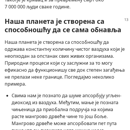
7 000 000 људи сваке године.
Наша планета је створена са
способношћу да се сама обнавља
Наша планета је створена са способношћу да
одржава константну количину чистог ваздуха који је
неопходан за опстанак свих живих организама.
Природни процеси који су заслужни за то могу
ефикасно да функционишу све док степен загађења
не прелази неке границе. Погледајмо неколико
примера.
Свима нам је познато да шуме апсорбују угљен-
диоксид из ваздуха. Међутим, мање је позната
чињеница да приобална подручја на којима
расте мангрово дрвеће чине то још боље.
Мангрово дрвеће може апсорбовати пет пута