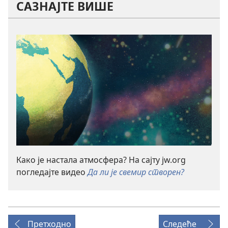
САЗНАЈТЕ ВИШЕ
Како је настала атмосфера? На сајту jw.org
погледајте видео
Да ли је свемир створен?
Претходно
Следеће