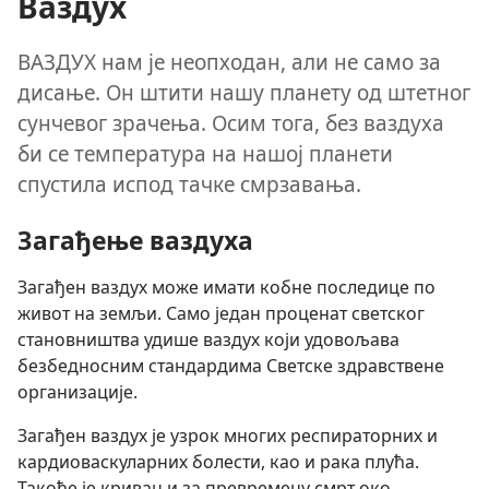
Ваздух
ВАЗДУХ нам је неопходан, али не само за
дисање. Он штити нашу планету од штетног
сунчевог зрачења. Осим тога, без ваздуха
би се температура на нашој планети
спустила испод тачке смрзавања.
Загађење ваздуха
Загађен ваздух може имати кобне последице по
живот на земљи. Само један проценат светског
становништва удише ваздух који удовољава
безбедносним стандардима Светске здравствене
организације.
Загађен ваздух је узрок многих респираторних и
кардиоваскуларних болести, као и рака плућа.
Такође је кривац и за превремену смрт око