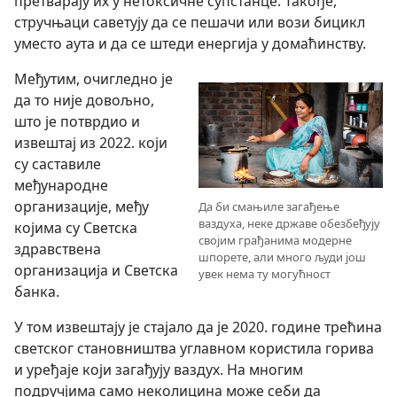
претварају их у нетоксичне супстанце. Такође,
стручњаци саветују да се пешачи или вози бицикл
уместо аута и да се штеди енергија у домаћинству.
Међутим, очигледно је
да то није довољно,
што је потврдио и
извештај из 2022. који
су саставиле
међународне
организације, међу
Да би смањиле загађење
ваздуха, неке државе обезбеђују
којима су Светска
својим грађанима модерне
здравствена
шпорете, али много људи још
организација и Светска
увек нема ту могућност
банка.
У том извештају је стајало да је 2020. године трећина
светског становништва углавном користила горива
и уређаје који загађују ваздух. На многим
подручјима само неколицина може себи да