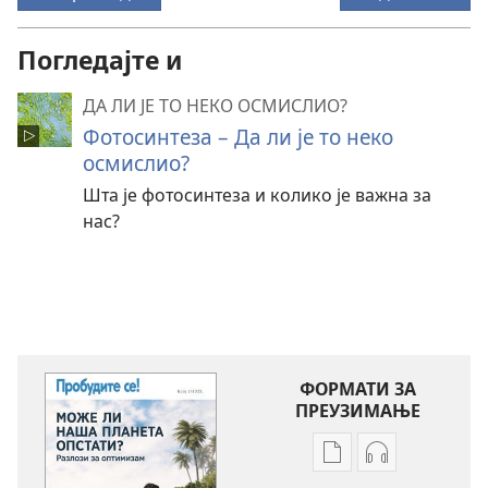
Погледајте и
ДА ЛИ ЈЕ ТО НЕКО ОСМИСЛИО?
Фотосинтеза – Да ли је то неко
осмислио?
Шта је фотосинтеза и колико је важна за
нас?
ФОРМАТИ ЗА
ПРЕУЗИМАЊЕ
Формати
Формати