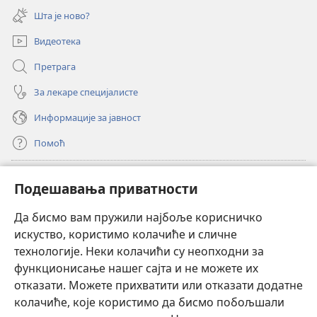
нови
Шта је ново?
прозор)
Видеотека
Претрага
За лекаре специјалисте
Информације за јавност
Помоћ
Прилози
(отвара
Подешавања приватности
нови
прозор)
Да бисмо вам пружили најбоље корисничко
ОНЛАЈН БИБЛИОТЕКА Watchtower
(отвара
искуство, користимо колачиће и сличне
нови
®
JW Hub
технологије. Неки колачићи су неопходни за
прозор)
(отвара
функционисање нашег сајта и не можете их
нови
®
JW Library
прозор)
отказати. Можете прихватити или отказати додатне
колачиће, које користимо да бисмо побољшали
®
Watchtower Library