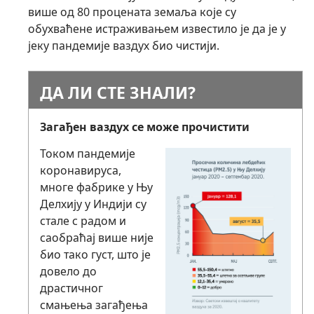
више од 80 процената земаља које су
обухваћене истраживањем известило је да је у
јеку пандемије ваздух био чистији.
ДА ЛИ СТЕ ЗНАЛИ?
Загађен ваздух се може прочистити
Током пандемије
коронавируса,
многе фабрике у Њу
Делхију у Индији су
стале с радом и
саобраћај више није
био тако густ, што је
довело до
драстичног
смањења загађења