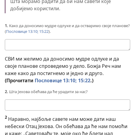
Шта морамо радити да би нам савети које
добијемо користили.
1.
Како да доносимо мудре одлуке и да остваримо своје планове?
(
Пословице 13:10;
15:22
).
Твој
одговор
СВИ ми желимо да доносимо мудре одлуке и да
своје планове спроведемо у дело. Божја Реч нам
каже како да постигнемо и једно и друго.
(Прочитати
Пословице 13:10;
15:22
.)
2.
Шта Јехова обећава да ће урадити за нас?
Твој
одговор
2
Наравно, најбоље савете нам може дати наш
небески Отац Јехова. Он обећава да ће нам помоћи
и каже: „Саветоваћу те, моје око ће бдети над