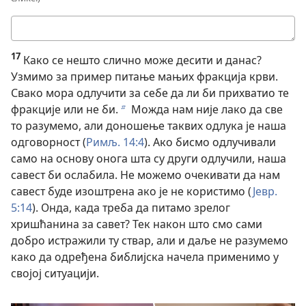
Твој
одговор
17
Како се нешто слично може десити и данас?
Узмимо за пример питање мањих фракција крви.
Свако мора одлучити за себе да ли би прихватио те
фракције или не би.
Можда нам није лако да све
b
то разумемо, али доношење таквих одлука је наша
одговорност (
Римљ. 14:4
). Ако бисмо одлучивали
само на основу онога шта су други одлучили, наша
савест би ослабила. Не можемо очекивати да нам
савест буде изоштрена ако је не користимо (
Јевр.
5:14
). Онда, када треба да питамо зрелог
хришћанина за савет? Тек након што смо сами
добро истражили ту ствар, али и даље не разумемо
како да одређена библијска начела применимо у
својој ситуацији.