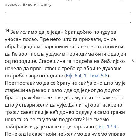
пример. (Видети и слику.)
Твој
одговор
14
Замислимо да је један брат добио понуду за
уносан посао. Пре него што га прихвати, он се
обраћа једном старешини за савет. Брат спомиње
да ће због посла у дужим периодима бити одвојен
од породице. Старешина
га подсећа на библијско
начело да првенствено треба да збрине духовне
потребе своје породице (
Еф. 6:4;
1. Тим. 5:8
).
Претпоставимо да се брату не свиђа оно што му је
старешина рекао и зато иде од једног до другог
брата тражећи савет све док му неко не каже оно
што у ствари жели да чује. Да ли тај брат искрено
тражи савет или је већ донео одлуку и само тражи
некога ко ће га у томе подржати? Не смемо
заборавити да је наше срце варљиво (
Јер. 17:9
).
Понекад је савет који не желимо да чујемо управо