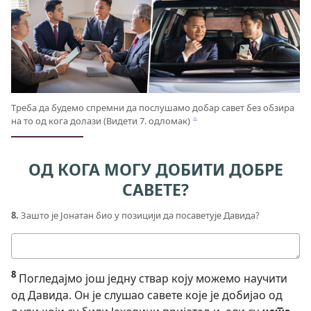
Треба да будемо спремни да послушамо добар савет без обзира
на то од кога долази (Видети 7. одломак)
c
ОД КОГА МОГУ ДОБИТИ ДОБРЕ
САВЕТЕ?
8.
Зашто је Јонатан био у позицији да посаветује Давида?
Твој
одговор
8
Погледајмо још једну ствар коју можемо научити
од Давида. Он је слушао савете које је добијао од