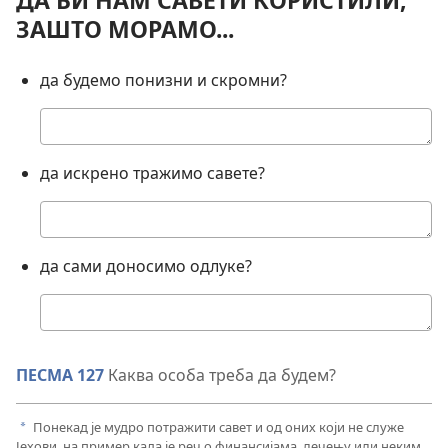
ДА БИ НАМ САВЕТИ КОРИСТИЛИ,
ЗАШТО МОРАМО...
да будемо понизни и скромни?
Твој
одговор
да искрено тражимо савете?
Твој
одговор
да сами доносимо одлуке?
Твој
одговор
ПЕСМА 127
Каква особа треба да будем?
Понекад је мудро потражити савет и од оних који не служе
a
Јехови, на пример када је реч о финансијама, лечењу или неким