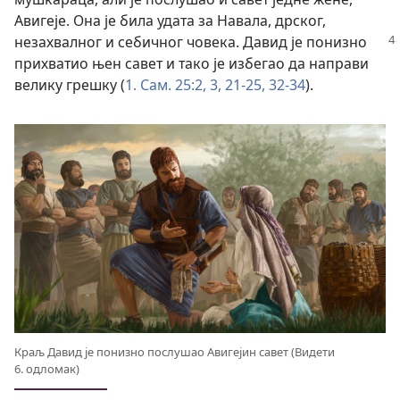
Авигеје. Она је била удата за Навала, дрског,
незахвалног и себичног човека. Давид
је понизно
прихватио њен савет и тако је избегао да направи
велику грешку (
1. Сам. 25:2, 3,
21-25,
32-34
).
Краљ Давид је понизно послушао Авигејин савет (Видети
6. одломак)