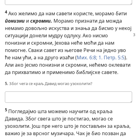
одговор
4
Ако желимо да нам савети користе, морамо бити
понизни
и
скромни.
Морамо признати да можда
немамо довољно искуства и знања да бисмо у некој
ситуацији
донели мудру одлуку. Ако нисмо
понизни и скромни, Јехова неће моћи да нам
помогне. Сваки савет из његове Речи на једно уво
ће нам ући, а на друго изаћи (
Мих. 6:8;
1. Петр. 5:5
).
Али ако јесмо понизни и скромни, нећемо оклевати
да прихватимо и применимо библијске савете.
5.
Због чега се краљ Давид могао узохолити?
Твој
одговор
5
Погледајмо шта можемо научити од краља
Давида. Због свега што је постигао, могао се
узохолити. Још пре него што је постављен за краља,
важио је за врсног музичара. Чак је био позван да