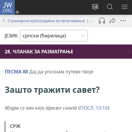
JW.ORG
Пријава
(отвара
Промени
Претрага
ПР
нови
језик
сајта
МЕ
Стражарска кула (издање за проучавање) | јул 2025.
прозор)
сајта
JW.ORG
ЈЕЗИК
28. ЧЛАНАК ЗА РАЗМАТРАЊЕ
ПЕСМА 88
Дај да упознам путеве твоје
Зашто тражити савет?
ПОСЛ. 13:10
Мудри су они који траже савет
(
)
СРЖ