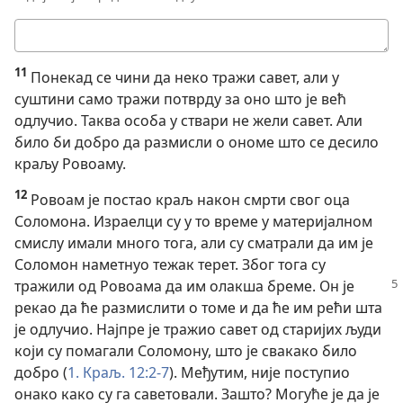
Твоји
одговори
11
Понекад се чини да неко тражи савет, али у
суштини само тражи потврду за оно што је већ
одлучио. Таква особа у ствари не жели савет. Али
било би добро да размисли о ономе што се десило
краљу Ровоаму.
12
Ровоам је постао краљ након смрти свог оца
Соломона. Израелци су у то време у материјалном
смислу имали много тога, али су сматрали да им је
Соломон наметнуо тежак терет. Због тога су
тражили од
Ровоама да им олакша бреме. Он је
рекао да ће размислити о томе и да ће им рећи шта
је одлучио. Најпре је тражио савет од старијих људи
који су помагали Соломону, што је свакако било
добро (
1. Краљ. 12:2-7
). Међутим, није поступио
онако како су га саветовали. Зашто? Могуће је да је