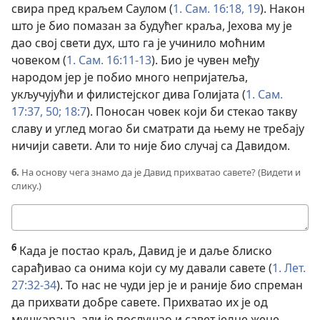
свира пред краљем Саулом (
1. Сам. 16:18, 19
). Након
што је био помазан за будућег краља, Јехова му је
дао свој свети дух, што га је учинило моћним
човеком (
1. Сам. 16:11-13
). Био је чувен међу
народом јер је побио много непријатеља,
укључујући и филистејског дива Голијата (
1. Сам.
17:37,
50;
18:7
). Поносан човек који би стекао такву
славу и углед могао би сматрати да њему не требају
ничији савети. Али то није био случај са Давидом.
6.
На основу чега знамо да је Давид прихватао савете? (Видети и
слику.)
Твој
одговор
6
Када је постао краљ, Давид је и даље блиско
сарађивао са онима који су му давали савете (
1. Лет.
27:32-34
). То нас не чуди јер је и раније био спреман
да прихвати добре савете. Прихватао их је од
мушкараца, али је послушао и савет једне жене,