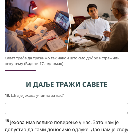
Савет треба да тражимо тек након што смо добро истражили
неку тему (Видети 17. одломак)
И ДАЉЕ ТРАЖИ САВЕТЕ
18.
Шта је Јехова учинио за нас?
Твој
одговор
18
Јехова има велико поверење у нас. Зато нам је
допустио да сами доносимо одлуке. Дао нам је своју