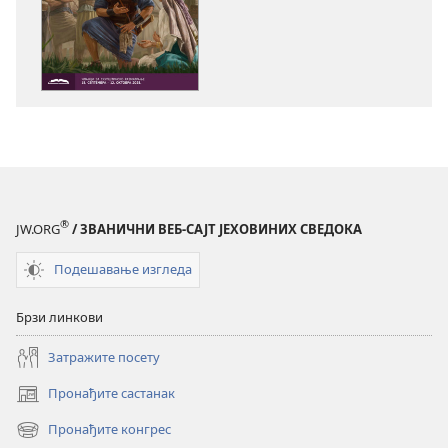
преузимање
преузимање
електронских
аудио-
публикација
садржаја
СТРАЖАРСКА
СТРАЖАРСКА
КУЛА
КУЛА
(ИЗДАЊЕ
(ИЗДАЊЕ
ЗА
ЗА
ПРОУЧАВАЊЕ)
ПРОУЧАВАЊ
јул 2025.
јул 2025.
®
JW.ORG
/ ЗВАНИЧНИ ВЕБ-САЈТ ЈЕХОВИНИХ СВЕДОКА
Подешавање изгледа
Брзи линкови
Затражите посету
Пронађите састанак
(отвара
нови
Пронађите конгрес
(отвара
прозор)