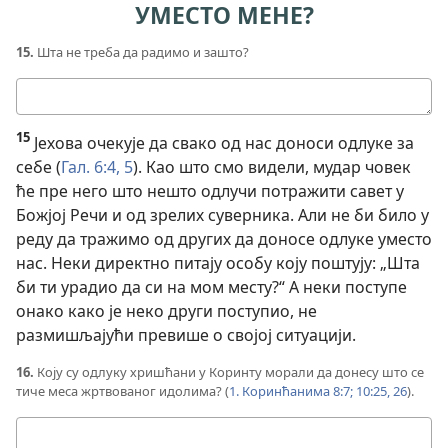
УМЕСТО МЕНЕ?
15.
Шта не треба да радимо и зашто?
Твој
одговор
15
Јехова очекује да свако од нас доноси одлуке за
себе (
Гал. 6:4, 5
). Као што смо видели, мудар човек
ће пре него што нешто одлучи потражити савет у
Божјој Речи и од зрелих суверника. Али не би било у
реду да тражимо од других да доносе одлуке уместо
нас. Неки директно питају особу коју поштују: „Шта
би ти урадио да си на мом месту?“ А неки поступе
онако како је неко други поступио, не
размишљајући превише о својој ситуацији.
16.
Коју су одлуку хришћани у Коринту морали да донесу што се
тиче меса жртвованог идолима? (
1. Коринћанима 8:7;
10:25, 26
).
Твој