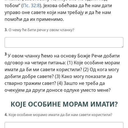
тобом“ (
Пс. 32:8
). Јехова обећава да ће нам дати
управо оне савете који нам требају и да ће нам
помоћи да их применимо.
3.
О чему ће бити речи у овом чланку?
Твој
одговор
3
У овом чланку ћемо на основу Божје Речи добити
одговор на четири питања: (1) Које особине морам
имати да би ми савети користили? (2) Од кога могу
добити добре савете? (3) Како могу показати да
стварно тражим савет? (4) Зашто не треба да
очекујем да други доносе одлуке уместо мене?
КОЈЕ ОСОБИНЕ МОРАМ ИМАТИ?
4.
Које особине морамо имати да би нам савети користили?
Твој