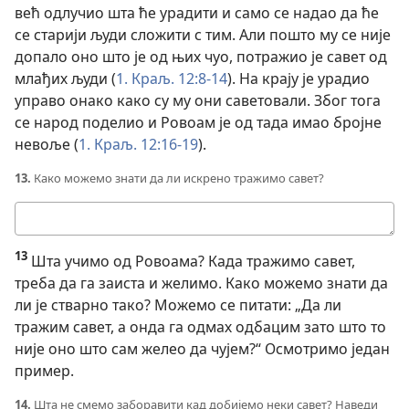
већ одлучио шта ће урадити и само се надао да ће
се старији људи сложити с тим. Али пошто му се није
допало оно што је од њих чуо, потражио је савет од
млађих људи (
1. Краљ. 12:8-14
). На крају је урадио
управо онако како су му они саветовали. Због тога
се народ поделио и Ровоам је од тада имао бројне
невоље (
1. Краљ. 12:16-19
).
13.
Како можемо знати да ли искрено тражимо савет?
Твој
одговор
13
Шта учимо од Ровоама? Када тражимо савет,
треба да га заиста и желимо. Како можемо знати да
ли је стварно тако? Можемо се питати: „Да ли
тражим савет, а онда га одмах одбацим зато што то
није оно што сам желео да чујем?“ Осмотримо један
пример.
14.
Шта не смемо заборавити кад добијемо неки савет? Наведи