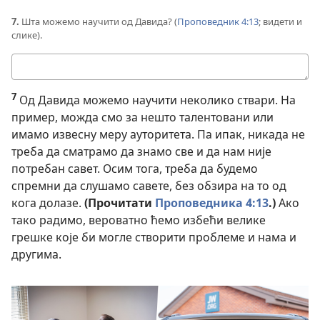
7.
Шта можемо научити од Давида? (
Проповедник 4:13
; видети и
слике).
Твој
одговор
7
Од Давида можемо научити неколико ствари. На
пример, можда смо за нешто талентовани или
имамо извесну меру ауторитета. Па ипак, никада не
треба да сматрамо да знамо све и да нам није
потребан савет. Осим тога, треба да будемо
спремни да слушамо савете, без обзира на то од
кога долазе.
(Прочитати
Проповедника 4:13
.)
Ако
тако радимо, вероватно ћемо избећи велике
грешке које би могле створити проблеме и нама и
другима.