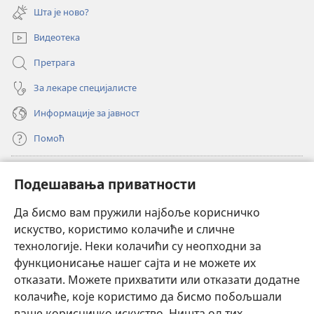
нови
Шта је ново?
прозор)
Видеотека
Претрага
За лекаре специјалисте
Информације за јавност
Помоћ
Прилози
(отвара
Подешавања приватности
нови
прозор)
Да бисмо вам пружили најбоље корисничко
ОНЛАЈН БИБЛИОТЕКА Watchtower
(отвара
искуство, користимо колачиће и сличне
нови
®
JW Hub
технологије. Неки колачићи су неопходни за
прозор)
(отвара
функционисање нашег сајта и не можете их
нови
®
JW Library
прозор)
отказати. Можете прихватити или отказати додатне
колачиће, које користимо да бисмо побољшали
®
Watchtower Library
ваше корисничко искуство. Ништа од тих