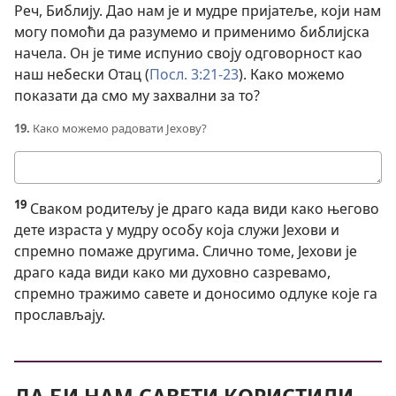
Реч, Библију. Дао нам је и мудре пријатеље, који нам
могу помоћи да разумемо и применимо библијска
начела. Он је тиме испунио своју одговорност као
наш небески Отац (
Посл. 3:21-23
). Како можемо
показати да смо му захвални за то?
19.
Како можемо радовати Јехову?
Твој
одговор
19
Сваком родитељу је драго када види како његово
дете израста у мудру особу која служи Јехови и
спремно помаже другима. Слично томе, Јехови је
драго када види како ми духовно сазревамо,
спремно тражимо савете и доносимо одлуке које га
прослављају.