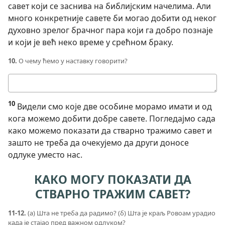
савет који се заснива на библијским начелима. Али
много конкретније савете би могао добити од неког
духовно зрелог брачног пара који га добро познаје
и који је већ неко време у срећном браку.
10.
О чему ћемо у наставку говорити?
Твој
одговор
10
Видели смо које две особине морамо имати и од
кога можемо добити добре савете. Погледајмо сада
како можемо показати да стварно тражимо савет и
зашто не треба да очекујемо да други доносе
одлуке уместо нас.
КАКО МОГУ ПОКАЗАТИ ДА
СТВАРНО ТРАЖИМ САВЕТ?
11-12.
(а) Шта не треба да радимо? (б) Шта је краљ Ровоам урадио
када је стајао пред важном одлуком?