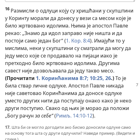
одговор
16
Размисли о одлуци коју су хришћани у скупштини
у Коринту морали да донесу у вези са месом које је
било жртвовано идолима. Њима је апостол Павле
рекао: „Знамо да идол заправо није ништа и да
постоји само један Бог“ (
1. Кор. 8:4
). Имајући то у
мислима, неки у скупштини су сматрали да могу да
једу месо које се продавало на пијаци иако је
претходно било жртвовано идолима. Другима
савест није дозвољавала да једу такво месо.
(Прочитати
1. Коринћанима 8:7;
10:25, 26
.)
То је
била ствар
личне одлуке. Апостол Павле никада
није саветовао Коринћанима да доносе одлуке
уместо других нити да поступају онако како је неко
други поступио. Свако од њих је морао да положи
„Богу рачун
за себе“
(
Римљ. 14:10-12
).
17.
Шта би се могло догодити ако бисмо доносили одлуке само
на основу тога шта су други одлучили? Наведи пример. (Видети и
слике.)