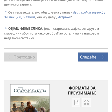
другим стварима.
Ова тема је детаљно објашњена у књизи
Буди срећан заувек!,
у
b
39. лекцији, 5. тачки
, као и у делу „
Истражи
“.
ОБЈАШЊЕЊЕ СЛИКА:
Један старешина даје савет другом
c
старешини због тога како се обраћао осталима на њиховом
недавном састанку.
Претходно
Следеће
ФОРМАТИ ЗА
ПРЕУЗИМАЊЕ
Формати
Формати
за
за