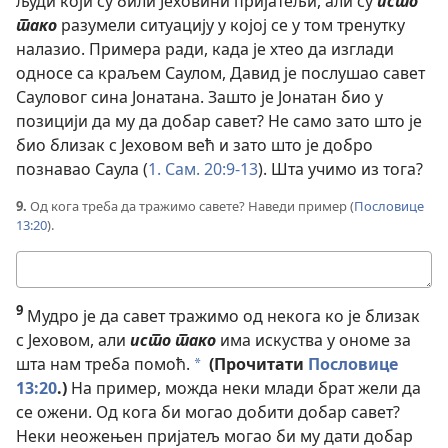
људи који су били Јеховини пријатељи, али су
исто
тако
разумели ситуацију у којој се у том тренутку
налазио. Примера ради, када је хтео да изглади
односе са краљем Саулом, Давид је послушао савет
Сауловог сина Јонатана. Зашто је Јонатан био у
позицији да му да добар савет? Не само зато што је
био близак с Јеховом већ и зато што је добро
познавао Саула (
1. Сам. 20:9-13
). Шта учимо из тога?
9.
Од кога треба да тражимо савете? Наведи пример (
Пословице
13:20
).
Твој
одговор
9
Мудро је да савет тражимо од некога ко је близак
с Јеховом, али
исто тако
има искуства у ономе за
шта нам треба помоћ.
(Прочитати
Пословице
a
13:20
.)
На пример, можда неки млади брат жели да
се ожени. Од кога би могао добити добар савет?
Неки неожењен пријатељ могао би му дати добар