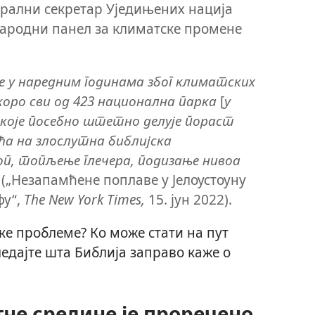
ерални секретар Уједињених нација
ародни панел за климатске промене
ће у наредним годинама због климатских
оро сви од 423 национална парка
[
у
а које посебно штетно делује пораст
ћа на злослутна библијска
п, топљење глечера, подизање нивоа
(„Незапамћене поплаве у Јелоустоуну
фу“,
The New York Times,
15. јун 2022).
ке проблеме? Ко може стати на пут
дајте шта Библија заправо каже о
е средине је проречено