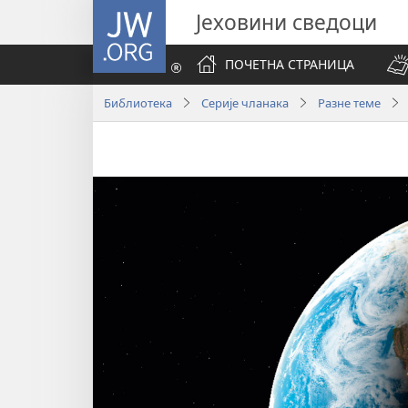
JW.ORG
Јеховини сведоци
ПОЧЕТНА СТРАНИЦА
Библиотека
Серије чланака
Разне теме