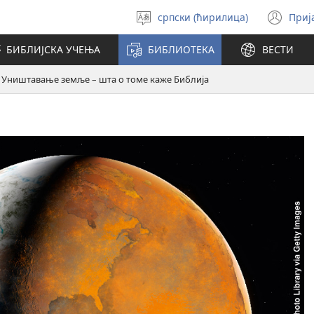
српски (ћирилица)
Приј
Изабери
(от
језик
но
БИБЛИЈСКА УЧЕЊА
БИБЛИОТЕКА
ВЕСТИ
про
Уништавање земље – шта о томе каже Библија