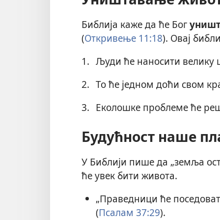
Библија каже да ће Бог
уништ
(
Откривење 11:18
). Овај библ
1.
Људи ће наносити велику 
2.
То ће једном доћи свом кра
3.
Еколошке проблеме ће реши
Будућност наше пла
У Библији пише да „земља оста
ће увек бити живота.
„Праведници ће поседовати
(
Псалам 37:29
).