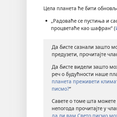
Цела планета ће бити обновљ
„Радоваће се пустиња и са
процветаће као шафран“ (
Да бисте сазнали зашто м
предузети, прочитајте чла
Да бисте видели зашто мо
реч о будућности наше пла
планета преживети климат
писмо?
“
Савете о томе шта можете 
непогода прочитајте у чла
да ли вам Свето писмо мо