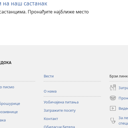
и на наш састанак
састанцима. Пронађите најближе место
ВЕДОКА
Вести
Брзи лин
то писмо
Затр
О нама
Прон
(отвара
Уобичајена питања
 брошурице
нови
Виде
Затражите посету
прозор)
позивнице
За л
Контакт
ака
спец
Обиласци Бетела