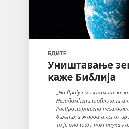
БДИТЕ!
Уништавање зем
каже Библија
„На прагу смо климатске к
Незапамћени топлотни тал
Распрострањена несташица
биљних и животињских врс
То је оно што нам наука к