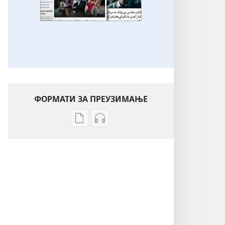
ФОРМАТИ ЗА ПРЕУЗИМАЊЕ
Формати
Формати
за
за
преузимање
преузимање
електронских
аудио-
публикација
садржаја
Разне
Разне
теме
теме