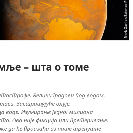
ље – шта о томе
атастрофе. Велики градови под водом.
аси. Застрашујуће олује.
 воде. Изумирање једног милиона
та. Ово није фикција или претеривање.
аже да ће произаћи из наше тренутне