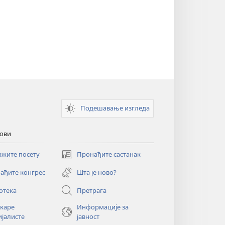
Подешавање изгледа
кови
ажите посету
Пронађите састанак
(отвара
нови
ађите конгрес
Шта је ново?
прозор)
отека
Претрага
екаре
Информације за
ијалисте
јавност