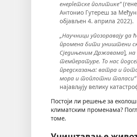
енергетске политике“
(ген
Антонио Гутереш за Међун
објављен 4. априла 2022).
„Научници упозоравају да 
промена бити уништени ск
Сједињеним Државама
]
, н
температуре. То нас подсе
предсказања: ватра и пото
мора и топлотни таласи“
најављују велику катастро
Постоји ли решење за еколош
климатским променама? Погле
томе.
Уништавање животн