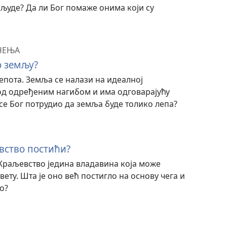
 људе? Да ли Бог помаже онима који су
ЧЕЊА
о земљу?
лепота. Земља се налази на идеалној
од одређеним нагибом и има одговарајућу
се Бог потрудио да земља буде толико лепа?
вство постићи?
е Краљевство једина владавина која може
ету. Шта је оно већ постигло на основу чега и
о?