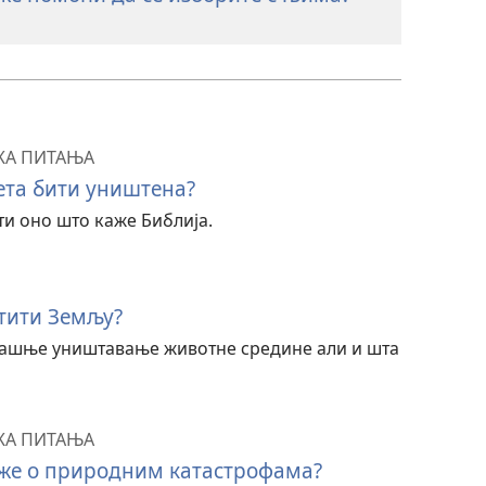
КА ПИТАЊА
ета бити уништена?
и оно што каже Библија.
тити Земљу?
адашње уништавање животне средине али и шта
КА ПИТАЊА
же о природним катастрофама?