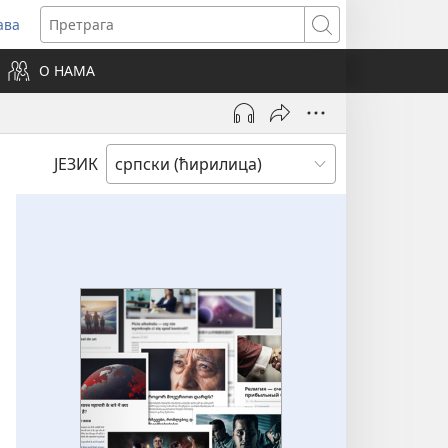
ава
вара
Претрага
ви
О НАМА
зор)
ЈЕЗИК