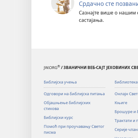
Срдачно сте позван
Сазнајте више о нашим 
састајања.
®
JW.ORG
/ ЗВАНИЧНИ ВЕБ-САЈТ ЈЕХОВИНИХ С
Библијска учења
Библиотека
Одговори на библијска питања
Онлајн Све
Објашњење библијских
Књиге
стихова
Брошуре и
Библијски курс
Трактати и 
Помоћ при проучавању Светог
Серије члан
писма