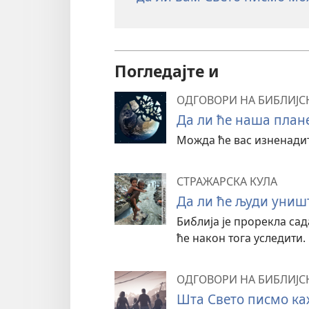
Погледајте и
ОДГОВОРИ НА БИБЛИЈС
Да ли ће наша план
Можда ће вас изненадит
СТРАЖАРСКА КУЛА
Да ли ће људи униш
Библија је прорекла с
ће након тога уследити.
ОДГОВОРИ НА БИБЛИЈС
Шта Свето писмо ка