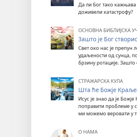
Да ли Бог тако кажњава
доживели катастрофу?
ОСНОВНА БИБЛИЈСКА У
Зашто је Бог створи
Свет око нас је препун 
удаљености од сунца, п
брзину ротације. Зашто 
СТРАЖАРСКА КУЛА
Шта ће Божје Краље
Исус је знао да је Божј
поправити проблеме у св
ми можемо веровати у т
О НАМА