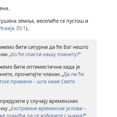
ена.
сушена земља, веселиће се пустош и
Исаија 35:1
).
ожемо бити сигурни да ће Бог нешто
нак „
Ко ће спасти нашу планету?
“
жемо бити оптимистични када је
нете, прочитајте чланак „
Да ли ће
ске промене – шта каже Свето
предузети у случају временских
нку „
Екстремни временски услови –
же помоћи да се изборите с њима?
“