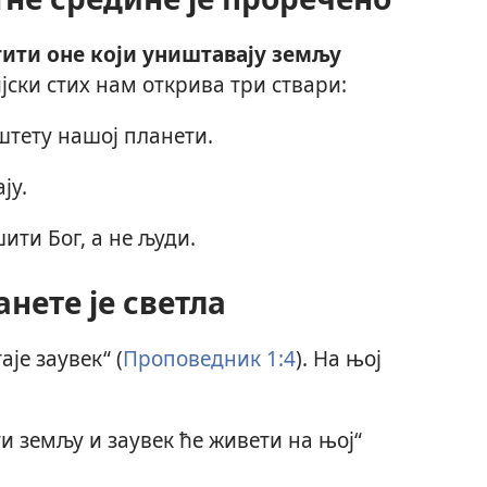
ити оне који уништавају земљу
ијски стих нам открива три ствари:
штету нашој планети.
ју.
ти Бог, а не људи.
нете је светла
је заувек“ (
Проповедник 1:4
). На њој
 земљу и заувек ће живети на њој“