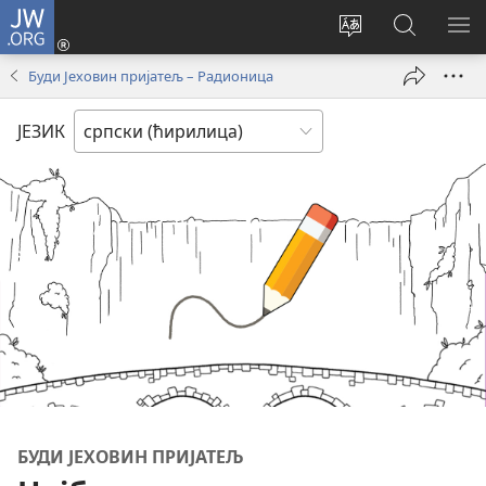
JW.ORG
Пријава
(отвара
Промени
Претрага
ПР
нови
језик
сајта
МЕ
Буди Јеховин пријатељ – Радионица
прозор)
сајта
JW.ORG
ЈЕЗИК
БУДИ ЈЕХОВИН ПРИЈАТЕЉ