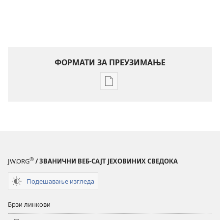
ФОРМАТИ ЗА ПРЕУЗИМАЊЕ
Формати
за
преузимање
електронских
публикација
Буди
Јеховин
®
JW.ORG
/ ЗВАНИЧНИ ВЕБ-САЈТ ЈЕХОВИНИХ СВЕДОКА
пријатељ
–
Подешавање изгледа
Радионица
Брзи линкови