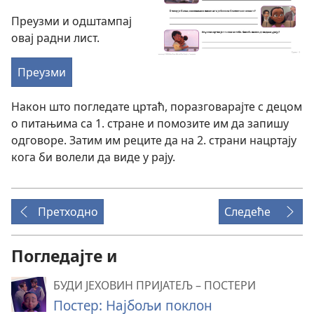
Преузми и одштампај
овај радни лист.
Преузми
Након што погледате цртаћ, поразговарајте с децом
о питањима са 1. стране и помозите им да запишу
одговоре. Затим им реците да на 2. страни нацртају
кога би волели да виде у рају.
Претходно
Следеће
Погледајте и
БУДИ ЈЕХОВИН ПРИЈАТЕЉ – ПОСТЕРИ
Постер: Најбољи поклон