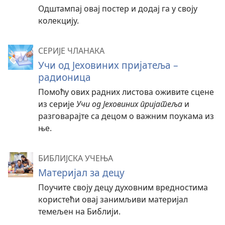
Одштампај овај постер и додај га у своју
колекцију.
СЕРИЈЕ ЧЛАНАКА
Учи од Јеховиних пријатеља –
радионица
Помоћу ових радних листова оживите сцене
из серије
Учи од Јеховиних пријатеља
и
разговарајте са децом о важним поукама из
ње.
БИБЛИЈСКА УЧЕЊА
Материјал за децу
Поучите своју децу духовним вредностима
користећи овај занимљиви материјал
темељен на Библији.