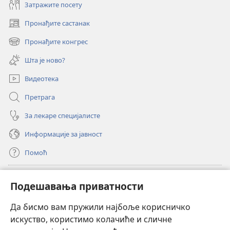
Затражите посету
Пронађите састанак
(отвара
нови
Пронађите конгрес
(отвара
прозор)
нови
Шта је ново?
прозор)
Видеотека
Претрага
За лекаре специјалисте
Информације за јавност
Помоћ
Прилози
(отвара
Подешавања приватности
нови
прозор)
Да бисмо вам пружили најбоље корисничко
ОНЛАЈН БИБЛИОТЕКА Watchtower
(отвара
искуство, користимо колачиће и сличне
нови
®
JW Hub