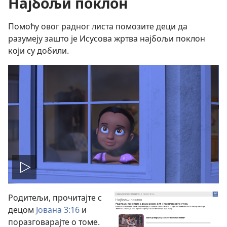
Најбољи поклон
Помоћу овог радног листа помозите деци да
разумеју зашто је Исусова жртва најбољи поклон
који су добили.
Покрени
Родитељи, прочитајте с
филм
децом
Јована 3:16
и
поразговарајте о томе.