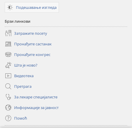
Подешавање изгледа
Брзи линкови
Затражите посету
Пронађите састанак
(отвара
нови
Пронађите конгрес
(отвара
прозор)
нови
Шта је ново?
прозор)
Видеотека
Претрага
За лекаре специјалисте
Информације за јавност
Помоћ