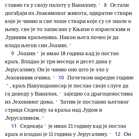
+
8
ставио га у своју палату у Вавилону.
Остали
догађаји из Јоакимовог живота, одвратне ствари
које је чинио и све лоше ствари које су се знале о
њему, све је то записано у Књизи о израелским и
Јудиним краљевима. Након њега почео је да
+
влада његов син Јоахин.
+
9
Јоахин
је имао 18 година кад је постао
краљ. Владао је три месеца и десет дана у
Јерусалиму. Он је чинио оно што је зло у
+
10
Јеховиним очима.
Почетком наредне године
*
, краљ Навуходоносор је послао своје слуге да
+
га доведу у Вавилон,
заједно са драгоценостима
+
из Јеховиног дома.
Затим је поставио његовог
стрица Седекију за краља над Јудом и
+
Јерусалимом.
+
11
Седекија
је имао 21 годину кад је постао
+
12
краљ и владао је 11 година у Јерусалиму.
Он