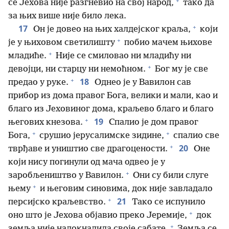
+
се Јехова није разгневио на свој народ,
тако да
за њих више није било лека.
+
17
Он је довео на њих халдејског краља,
који
+
је у њиховом светилишту
побио мачем њихове
+
младиће.
Није се смиловао ни младићу ни
+
девојци, ни старцу ни немоћном.
Бог му је све
+
18
предао у руке.
Однео је у Вавилон сав
прибор из дома правог Бога, велики и мали, као и
благо из Јеховиног дома, краљево благо и благо
+
19
његових кнезова.
Спалио је дом правог
+
+
Бога,
срушио јерусалимске зидине,
спалио све
+
20
тврђаве и уништио све драгоцености.
Оне
који нису погинули од мача одвео је у
+
заробљеништво у Вавилон.
Они су били слуге
+
њему
и његовим синовима, док није завладало
+
21
персијско краљевство.
Тако се испунило
+
оно што је Јехова објавио преко Јеремије,
док
+
земља није надокнадила своје сабате.
Земља се