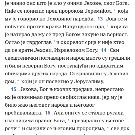
је чинио оно што је зло у очима Јехове, свог Бога.
+
Није се понизио пред пророком Јеремијом,
који
13
му је говорио по Јеховиној наредби.
Још се и
+
побунио против краља Навуходоносора,
који га
је натерао да му се пред Богом закуне на верност.
*
Остао је тврдоглав
и окорелог срца и није хтео
14
да се врати Јехови, Израеловом Богу.
Сви
свештенички поглавари и народ много су грешили
и били неверни Богу, поступајући по одвратним
обичајима других народа. Оскрнавили су Јеховин
+
дом,
који је он посветио у Јерусалиму.
15
Јехова, Бог њихових предака, непрестано
их је опомињао преко својих гласника, јер му је
било жао његовог народа и његовог
16
пребивалишта.
Али они су се стално ругали
+
гласницима правог Бога,
презирали су његове
+
+
речи
и смејали се његовим пророцима,
све док