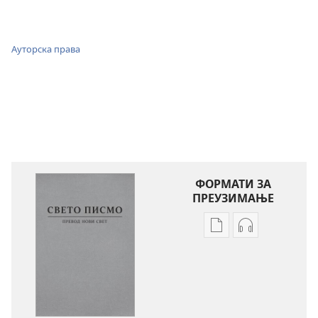
Ауторска права
ФОРМАТИ ЗА
ПРЕУЗИМАЊЕ
Формати
Формати
за
за
преузимање
преузимање
електронских
аудио-
публикација
садржаја