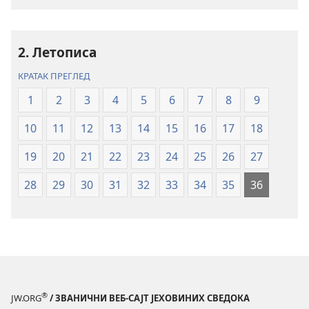
Свето
Свето
писмо
писмо
–
–
превод
превод
2. Летописа
Нови
Нови
КРАТАК ПРЕГЛЕД
свет
свет
(ревидирано
(ревидирано
1
2
3
4
5
6
7
8
9
издање
издање
10
11
12
13
14
15
16
17
18
из
из
2019)
2019)
19
20
21
22
23
24
25
26
27
28
29
30
31
32
33
34
35
36
®
JW.ORG
/ ЗВАНИЧНИ ВЕБ-САЈТ ЈЕХОВИНИХ СВЕДОКА