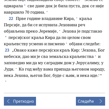
*
одмарала
све дане док је била пуста, док се није
+
навршило 70 година.
+
22
Прве године владавине Кира,
краља
Персије, да би се испунила Јеховина реч
+
објављена преко Јеремије,
Јехова је подстакао
*
персијског краља Кира да по целом свом
+
краљевству усмено и писмено
објави следеће:
23
„Овако каже персијски краљ Кир: ’Јехова, Бог
+
небески, дао ми је сва земаљска краљевства
и
заповедио ми да му саградим дом у Јерусалиму, у
+
Јуди.
Ко год међу вама припада његовом народу,
нека Јехова, његов Бог, буде с њим, и нека иде.‘ “
+
Претходно
Следеће