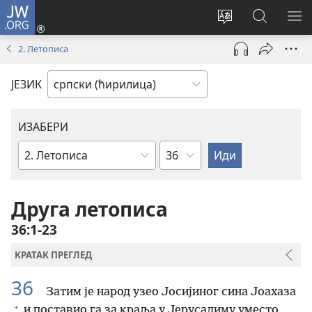
JW.ORG
Пријава
(отвара
Промени
Претрага
ПР
нови
језик
сајта
МЕ
2. Летописа
прозор)
сајта
JW.ORG
ЈЕЗИК
ИЗАБЕРИ
Поглавље
Библијска
књига
Друга летописа
36:1-23
КРАТАК ПРЕГЛЕД
36
Затим је народ узео Јосијиног сина Јоахаза
+
и поставио га за краља у Јерусалиму уместо