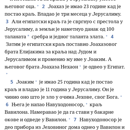
+
2
његовог оца.
Јоахаз је имао 23 године кад је
постао краљ. Владао је три месеца у Јерусалиму.
3
Али египатски краљ га је свргнуо с престола у
Јерусалиму, а земљи је наметнуо данак од 100
+
4
*
таланата
сребра и једног таланта злата.
Затим је египатски краљ поставио Јоахазовог
брата Елијакима за краља над Јудом и
Јерусалимом и променио му име у Јоаким. А
+
његовог брата Јоахаза Нехаон
је одвео у Египат.
+
+
5
Јоаким
је имао 25 година кад је постао
краљ и владао је 11 година у Јерусалиму. Он је
+
чинио оно што је зло у очима Јехове, свог Бога.
+
6
Њега је напао Навуходоносор,
краљ
Вавилона. Намеравао је да га стави у бакарне
+
7
окове и одведе у Вавилон.
Навуходоносор је
део прибора из Јеховиног дома однео у Вавилон и