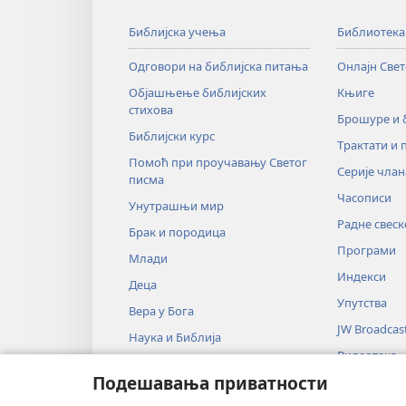
Библијска учења
Библиотека
Одговори на библијска питања
Онлајн Све
Објашњење библијских
Књиге
стихова
Брошуре и
Библијски курс
Трактати и 
Помоћ при проучавању Светог
Серије члан
писма
Часописи
Унутрашњи мир
Радне свеск
Брак и породица
Програми
Млади
Индекси
Деца
Упутства
Вера у Бога
JW Broadcas
Наука и Библија
Видеотека
Историја и Библија
Подешавања приватности
Музика