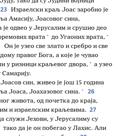
Јуду, тако да су Јудини војници
23
Израелски краљ Јоас заробио је
ља Амасију, Јоасовог сина,
а је одвео у Јерусалим и срушио део
+
+
фремових врата
до Угаоних врата,
4
Он је узео све злато и сребро и све
дому правог Бога, а које је чувао
+
ли у ризници краљевог двора,
а узео
у Самарију.
Јоасов син, живео је још 15 година
26
+
ља Јоаса, Јоахазовог сина.
ог живота, од почетка до краја,
27
ним и израелским краљевима.
а служи Јехови, у Јерусалиму су
+
тако да је он побегао у Лахис. Али