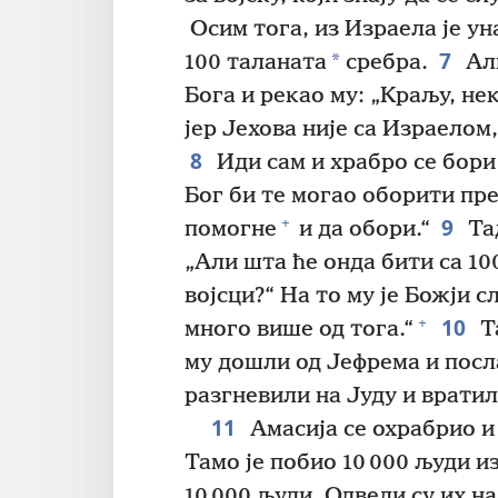
Осим тога, из Израела је ун
7
*
100 таланата
сребра.
Али
Бога и рекао му: „Краљу, нек
јер Јехова није са Израелом,
8
Иди сам и храбро се бори
Бог би те могао оборити пре
9
+
помогне
и да обори.“
Тад
„Али шта ће онда бити са 10
војсци?“ На то му је Божји 
10
+
много више од тога.“
Та
му дошли од Јефрема и посла
разгневили на Јуду и вратил
11
Амасија се охрабрио и 
Тамо је побио 10 000 људи и
10 000 људи. Одвели су их на