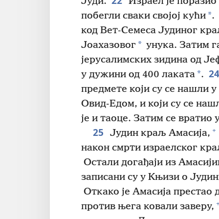
22
Јуди.
Израел је поразио 
*
побегли сваки својој кући
.
код Вет-Семеса Јудиног кра
*
Јоахазовог
унука. Затим г
јерусалимских зидина од Је
2
*
у дужини од 400 лаката
.
предмете који су се нашли у 
Овид-Едом, и који су се наш
је и таоце. Затим се вратио 
25
+
Јудин краљ Амасија,
након смрти израелског кра
Остали догађаји из Амасијин
записани су у Књизи о Јуди
Откако је Амасија престао д
против њега ковали заверу,