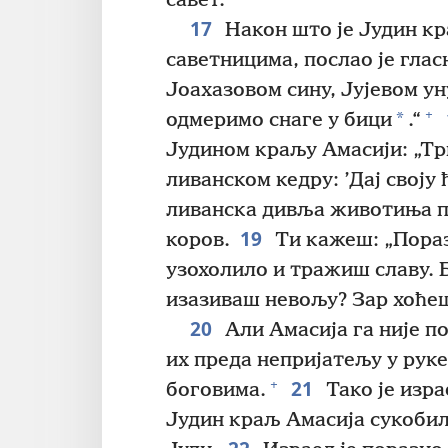
савет.“
17
Након што је Јудин кр
саветницима, послао је глас
Јоахазовом сину, Јујевом ун
+
*
одмеримо снаге у бици
.“
Јудином краљу Амасији: „Тр
ливанском кедру: ’Дај своју 
ливанска дивља животиња пр
19
коров.
Ти кажеш: „Пораз
узохолило и тражиш славу. 
изазиваш невољу? Зар хоћеш
20
Али Амасија га није п
их преда непријатељу у руке
21
+
боговима.
Тако је изра
Јудин краљ Амасија сукобил