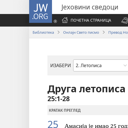
JW.ORG
Јеховини сведоци
ПОЧЕТНА СТРАНИЦА
Библиотека
Онлајн Свето писмо
Превод Нов
ИЗАБЕРИ
Библијска
књига
Друга летописа
25:1-28
КРАТАК ПРЕГЛЕД
25
Амасија је имао 25 год