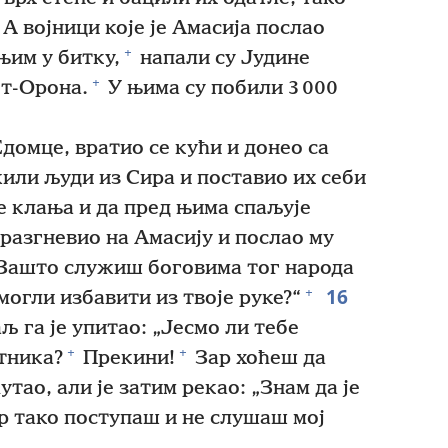
А војници које је Амасија послао
+
њим у битку,
напали су Јудине
+
т-Орона.
У њима су побили 3 000
домце, вратио се кући и донео са
жили људи из Сира и поставио их себи
е клања и да пред њима спаљује
 разгневио на Амасију и послао му
 „Зашто служиш боговима тог народа
16
+
могли избавити из твоје руке?“
љ га је упитао: „Јесмо ли тебе
+
+
тника?
Прекини!
Зар хоћеш да
тао, али је затим рекао: „Знам да је
ер тако поступаш и не слушаш мој