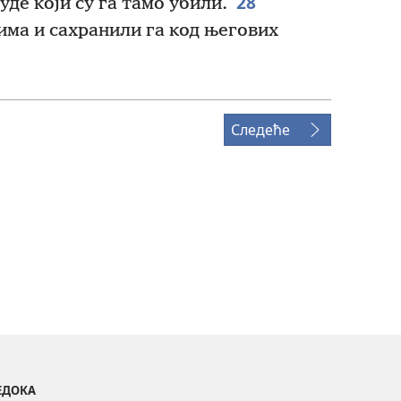
28
уде који су га тамо убили.
има и сахранили га код његових
Следеће
ВЕДОКА