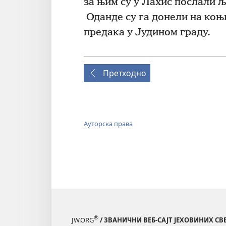
за њим су у Лахис послали љ
Оданде су га донели на коњ
предака у Јудином граду.
Претходно
Ауторска права
®
JW.ORG
/ ЗВАНИЧНИ ВЕБ-САЈТ ЈЕХОВИНИХ С