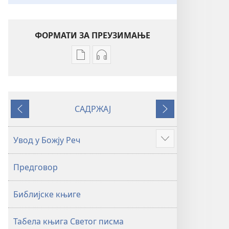
ФОРМАТИ ЗА ПРЕУЗИМАЊЕ
Формати
Формати
за
за
преузимање
преузимање
електронских
аудио-
САДРЖАЈ
публикација
садржаја
Претходно
Следеће
Свето
Свето
писмо
писмо
Увод у Божју Реч
Више
–
–
превод
превод
Предговор
Нови
Нови
свет
свет
Библијске књиге
(ревидирано
(ревидирано
издање
издање
из
из
Табела књига Светог писма