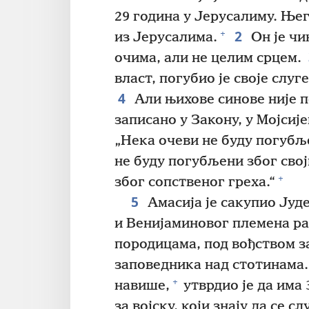
29 година у Јерусалиму. Њег
2
+
из Јерусалима.
Он је чи
очима, али не целим срцем.
власт, погубио је своје слуг
4
Али њихове синове није по
записано у Закону, у Мојсије
„Нека очеви не буду погубље
не буду погубљени због сво
+
због сопственог греха.“
5
Амасија је сакупио Јуде
и Венијаминовог племена ра
породицама, под вођством 
заповедника над стотинама.
+
навише,
утврдио је да има
за војску, који знају да се