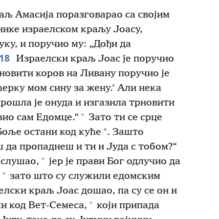
аљ Амасија поразговарао са својим
нике израелском краљу Јоасу,
уку, и поручио му: „Дођи да
18
Израелски краљ Јоас је поручио
новити коров на Ливану поручио је
ћерку мом сину за жену.‘ Али нека
ошла је онуда и изгазила трновити
+
ио сам Едомце.“
Зато ти се срце
*
Боље остани код куће
. Зашто
 да пропаднеш и ти и Јуда с тобом?“
+
ослушао,
јер је прави Бог одлучио да
+
зато што су служили едомским
елски краљ Јоас дошао, па су се он и
+
и код Вет-Семеса,
који припада