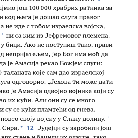
ајмио још 100 000 храбрих ратника за
 код њега је дошао слуга правог
а не иде с тобом израелска војска,
+
ни са ким из Јефремовог племена.
 у бици. Ако не поступиш тако, прави
д непријатељем, јер Бог има моћ да
а је Амасија рекао Божјем слуги:
0 таланата које сам дао израелској
слуга одговорио: „Јехова ти може дати
ко је Амасија одвојио војнике који су
о их кући. Али они су се много
и су се кући пламтећи од гнева.
+
повео своју војску у Слану долину.
12
+
з Сира.
Јудејци су заробили још
 врх стене и бацили их одатле, тако