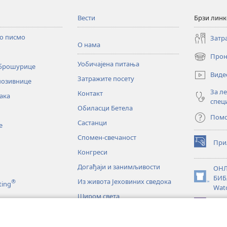
Вести
Брзи лин
то писмо
Затр
О нама
Прон
(отвара
Уобичајена питања
 брошурице
нови
Виде
Затражите посету
прозор)
позивнице
За л
Контакт
ака
спец
Обиласци Бетела
Пом
Састанци
е
Спомен-свечаност
При
(отвара
Конгреси
нови
прозор)
Догађаји и занимљивости
ОНЛ
БИБ
Из живота Јеховиних сведока
®
(отвара
ting
Wat
нови
Широм света
прозор)
JW L