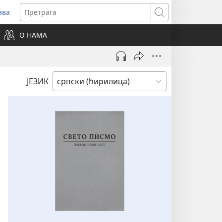
ава
вара
Претрага
ви
О НАМА
зор)
ЈЕЗИК