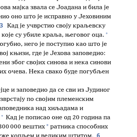
ова мајка звала се Јоадана и била је
нио оно што је исправно у Јеховиним
3
Кад је учврстио своју краљевску
+
е које су убиле краља, његовог оца.
губио, него је поступио као што је
вој књизи, где је Јехова заповедио:
ни због својих синова и нека синови
јих очева. Нека свако буде погубљен
јце и заповедио да се сви из Јудиног
зврстају по својим племенским
заповедника над хиљадама и
+
Кад је пописао оне од 20 година па
*
 300 000 вештих
ратника способних
6
 служе копљем и великим штитом.