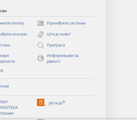
кови
ажите посету
Пронађите састанак
(отвара
нови
ађите конгрес
Шта је ново?
прозор)
отека
Претрага
екаре
Информације за
ијалисте
јавност
оћ
лози
АЈН
®
JW Hub
(отвара
ЛИОТЕКА
нови
chtower
прозор)
®
®
ibrary
Watchtower Library