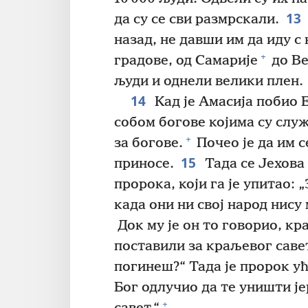
13
да су се сви размрскали.
назад, не давши им да иду с 
+
градове, од Самарије
до Ве
људи и однели велики плен.
14
Кад је Амасија побио Е
собом богове којима су слу
+
за богове.
Почео је да им с
15
приносе.
Тада се Јехова
пророка, који га је упитао:
када они ни свој народ нису 
Док му је он то говорио, кра
поставили за краљевог саве
погинеш?“ Тада је пророк ућу
Бог одлучио да те уништи ј
+