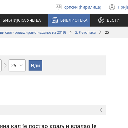
српски (ћирилица)
Приј
Изабери
(от
језик
но
БИБЛИЈСКА УЧЕЊА
БИБЛИОТЕКА
ВЕСТИ
про
и свет (ревидирано издање из 2019)
2. Летописа
25
Поглавље
ина кад је постао краљ и владао је