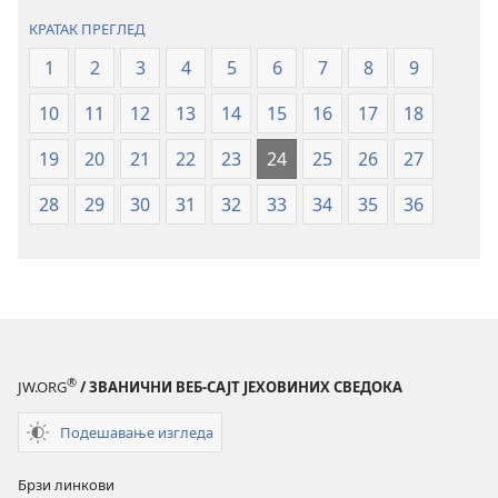
Нови
Нови
КРАТАК ПРЕГЛЕД
свет
свет
(ревидирано
(ревидирано
1
2
3
4
5
6
7
8
9
издање
издање
10
11
12
13
14
15
16
17
18
из
из
2019)
2019)
19
20
21
22
23
24
25
26
27
28
29
30
31
32
33
34
35
36
®
JW.ORG
/ ЗВАНИЧНИ ВЕБ-САЈТ ЈЕХОВИНИХ СВЕДОКА
Подешавање изгледа
Брзи линкови