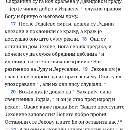
Сахранили су га код краљева у Давидовом граду,
+
+
јер је чинио добро у Израелу,
служио правом
Богу и бринуо о његовом дому.
17
После Јодајеве смрти, дошли су Јудини
кнезови и поклонили се краљу, а краљ је
18
послушао оно што су му рекли.
Они су
оставили дом Јехове, Бога својих предака, и
*
почели су да служе обредним деблима
и
идолима, па се због њихове кривице Бог
19
разгневио на Јуду и Јерусалим.
Јехова им је
слао своје пророке да их врате к њему. Они су их
+
*
упозоравали
, али их ови нису слушали.
20
*
Божји дух је дошао на
Захарију, сина
+
свештеника Јодаја,
и он је стао пред народ и
рекао: „Овако каже прави Бог: ’Зашто преступате
Јеховине заповести? Нећете добро проћи!
Оставили сте Јехову и зато ће он оставити вас.‘ “
+
+
21
Али они су сковали заверу против њега
и