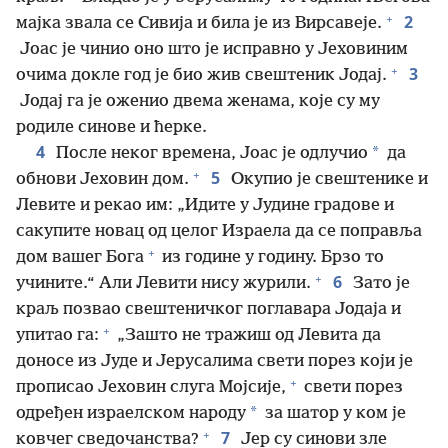
+
2
мајка звала се Сивија и била је из Вирсавеје.
Јоас је чинио оно што је исправно у Јеховиним
+
3
очима докле год је био жив свештеник Јодај.
Јодај га је оженио двема женама, које су му
родиле синове и ћерке.
4
*
После неког времена, Јоас је одлучио
да
+
5
обнови Јеховин дом.
Окупио је свештенике и
Левите и рекао им: „Идите у Јудине градове и
сакупите новац од целог Израела да се поправља
+
дом вашег Бога
из године у годину. Брзо то
+
6
учините.“ Али Левити нису журили.
Зато је
краљ позвао свештеничког поглавара Јодаја и
+
упитао га:
„Зашто не тражиш од Левита да
доносе из Јуде и Јерусалима свети порез који је
+
прописао Јеховин слуга Мојсије,
свети порез
*
одређен израелском народу
за шатор у ком је
+
7
ковчег сведочанства?
Јер су синови зле