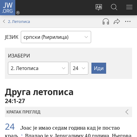
JW.ORG
Пријава
(отвара
Промени
Претрага
ПР
нови
језик
сајта
МЕ
2. Летописа
прозор)
сајта
JW.ORG
ЈЕЗИК
ИЗАБЕРИ
Поглавље
Библијска
књига
Друга летописа
24:1-27
КРАТАК ПРЕГЛЕД
24
Јоас је имао седам година кад је постао
+
краљ.
Владао је у Јерусалиму 40 година. Његова