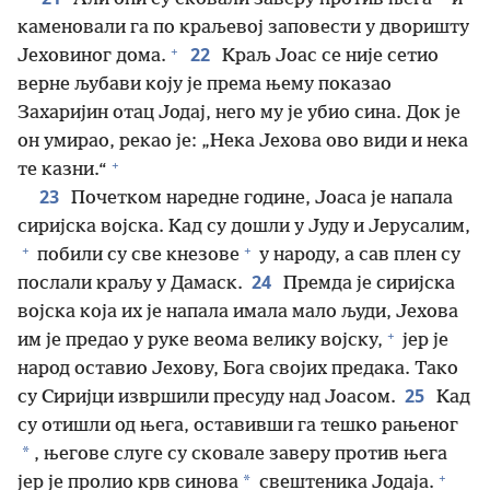
каменовали га по краљевој заповести у дворишту
+
22
Јеховиног дома.
Краљ Јоас се није сетио
верне љубави коју је према њему показао
Захаријин отац Јодај, него му је убио сина. Док је
он умирао, рекао је: „Нека Јехова ово види и нека
+
те казни.“
23
Почетком наредне године, Јоаса је напала
сиријска војска. Кад су дошли у Јуду и Јерусалим,
+
+
побили су све кнезове
у народу, а сав плен су
24
послали краљу у Дамаск.
Премда је сиријска
војска која их је напала имала мало људи, Јехова
+
им је предао у руке веома велику војску,
јер је
народ оставио Јехову, Бога својих предака. Тако
25
су Сиријци извршили пресуду над Јоасом.
Кад
су отишли од њега, оставивши га тешко рањеног
*
, његове слуге су сковале заверу против њега
+
*
јер је пролио крв синова
свештеника Јодаја.