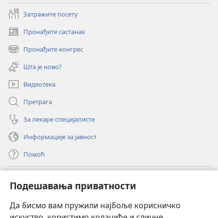
Затражите посету
Пронађите састанак
(отвара
нови
Пронађите конгрес
(отвара
прозор)
нови
Шта је ново?
прозор)
Видеотека
Претрага
За лекаре специјалисте
Информације за јавност
Помоћ
Прилози
(отвара
Подешавања приватности
нови
прозор)
Да бисмо вам пружили најбоље корисничко
ОНЛАЈН БИБЛИОТЕКА Watchtower
(отвара
искуство, користимо колачиће и сличне