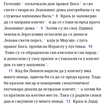
+
+
Готолије
опљачкали дом правог Бога
и све
свете ствари из Јеховиног дома употребили су за
8
служење киповима Вала.“
Краљ је заповедио
+
да се направи ковчег
и да се стави испред врата
+
9
Јеховиног дома.
Затим су по свој Јудиној
земљи и Јерусалиму огласили да се доноси
+
Јехови свети порез,
који је Мојсије, слуга
10
правог Бога, прописао Израелу у пустињи.
+
Томе су се обрадовали сви кнезови и сав народ
и доносили су свој прилог и стављали га у ковчег
*
док га нису напунили
.
11
Кад би Левити видели да у ковчегу има
много новца, однели би га да се преда краљу. Тада
би краљев писар и повереник свештеничког
+
поглавара дошли да испразне ковчег,
а затим би
га вратили на његово место. Тако су радили сваки
12
дан и сакупили су много новца.
Краљ и Јодај