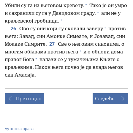
+
Убили су га на његовом кревету.
Тако је он умро
+
и сахранили су га у Давидовом граду,
али не у
+
краљевској гробници.
+
26
Ово су они који су сковали заверу
против
њега: Завад, син Амонке Симеате, и Јозавад, син
27
Моавке Симрите.
Све о његовим синовима, о
+
многим објавама против њега
и о обнови дома
+
правог Бога
налази се у тумачењима Књиге о
краљевима. Након њега почео је да влада његов
син Амасија.
Претходно
Следеће
Ауторска права