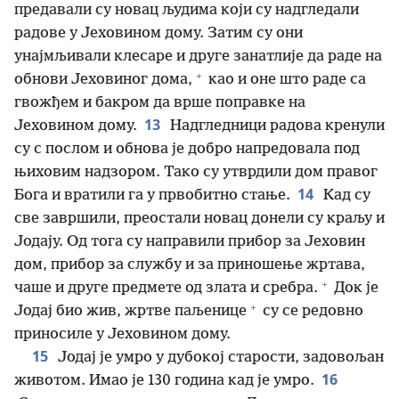
предавали су новац људима који су надгледали
радове у Јеховином дому. Затим су они
унајмљивали клесаре и друге занатлије да раде на
+
обнови Јеховиног дома,
као и оне што раде са
гвожђем и бакром да врше поправке на
13
Јеховином дому.
Надгледници радова кренули
су с послом и обнова је добро напредовала под
њиховим надзором. Тако су утврдили дом правог
14
Бога и вратили га у првобитно стање.
Кад су
све завршили, преостали новац донели су краљу и
Јодају. Од тога су направили прибор за Јеховин
дом, прибор за службу и за приношење жртава,
+
чаше и друге предмете од злата и сребра.
Док је
+
Јодај био жив, жртве паљенице
су се редовно
приносиле у Јеховином дому.
15
Јодај је умро у дубокој старости, задовољан
16
животом. Имао је 130 година кад је умро.