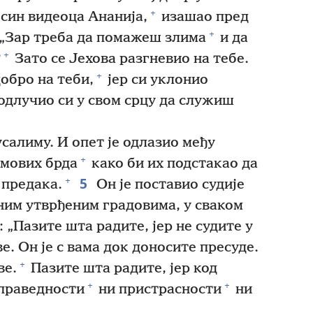
+
син видеоца Ананија,
изашао пред
+
 „Зар треба да помажеш злима
и да
+
?
Зато се Јехова разгневио на тебе.
+
обро на теби,
јер си уклонио
одлучио си у свом срцу да служиш
салиму. И опет је одлазио међу
+
емових брда
како би их подстакао да
5
+
 предака.
Он је поставио судије
иним утврђеним градовима, у сваком
: „Пазите шта радите, јер не судите у
е. Он је с вама док доносите пресуде.
+
ве.
Пазите шта радите, јер код
+
+
еправедности
ни пристрасности
ни