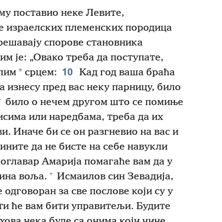
иму поставио неке Левите,
е израелских племенских породица
 решавају спорове становника
м је: „Овако треба да поступате,
10
*
елим
срцем:
Кад год ваша браћа
а изнесу пред вас неку парницу, било
+
било о нечем другом што се помиње
исима или наредбама, треба да их
и. Иначе би се он разгневио на вас и
чините да не бисте на себе навукли
главар Амарија помагаће вам да у
+
вина воља.
Исмаилов син Зевадија,
 одговоран за све послове који су у
и ће вам бити управитељи. Будите
ехова нека буде са онима који чине