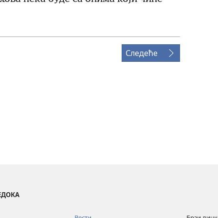
Следеће
ВЕДОКА
Вести
Брзи лин