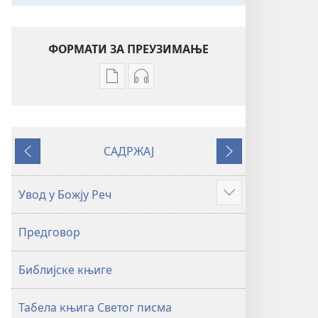
ФОРМАТИ ЗА ПРЕУЗИМАЊЕ
Формати
Формати
за
за
преузимање
преузимање
електронских
аудио-
САДРЖАЈ
публикација
садржаја
Претходно
Следеће
Свето
Свето
писмо
писмо
Увод у Божју Реч
Више
–
–
превод
превод
Предговор
Нови
Нови
свет
свет
Библијске књиге
(ревидирано
(ревидирано
издање
издање
из
из
Табела књига Светог писма