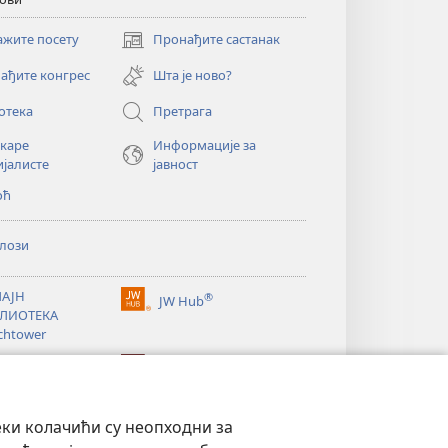
ажите посету
Пронађите састанак
(отвара
нови
ађите конгрес
Шта је ново?
прозор)
отека
Претрага
екаре
Информације за
ијалисте
јавност
оћ
лози
АЈН
®
JW Hub
(отвара
ЛИОТЕКА
нови
chtower
прозор)
®
®
ibrary
Watchtower Library
еки колачићи су неопходни за