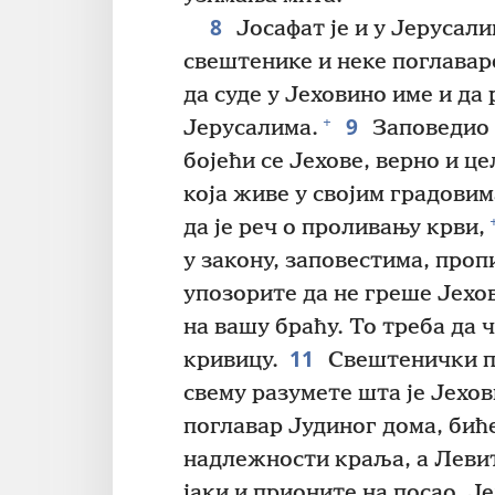
8
Јосафат је и у Јерусал
свештенике и неке поглавар
да суде у Јеховино име и да
9
+
Јерусалима.
Заповедио и
бојећи се Јехове, верно и ц
која живе у својим градовим
да је реч о проливању крви,
у закону, заповестима, проп
упозорите да не греше Јехов
на вашу браћу. То треба да 
11
кривицу.
Свештенички по
свему разумете шта је Јехо
поглавар Јудиног дома, биће
надлежности краља, а Левит
јаки и прионите на посао. Ј