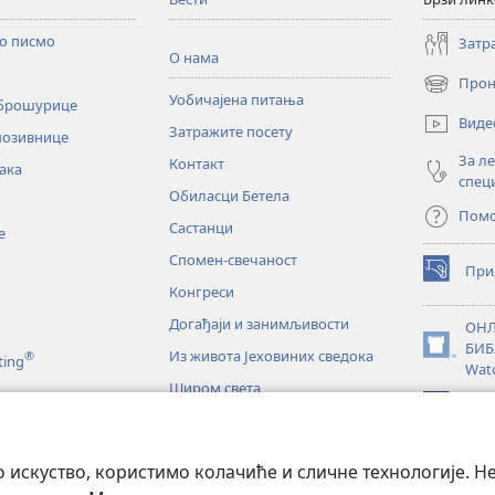
то писмо
Затр
О нама
Прон
(отвара
Уобичајена питања
 брошурице
нови
Виде
Затражите посету
прозор)
позивнице
За л
Контакт
ака
спец
Обиласци Бетела
Пом
Састанци
е
Спомен-свечаност
При
(отвара
Конгреси
нови
прозор)
Догађаји и занимљивости
ОНЛ
БИБ
Из живота Јеховиних сведока
®
(отвара
ting
Wat
нови
Широм света
прозор)
JW L
е
искуство, користимо колачиће и сличне технологије. Н
тање Светог писма