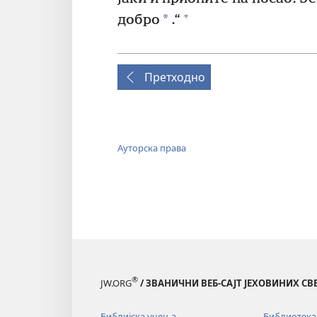
+
*
добро
.“
Претходно
Ауторска права
®
JW.ORG
/ ЗВАНИЧНИ ВЕБ-САЈТ ЈЕХОВИНИХ С
Библијска учења
Библиотека