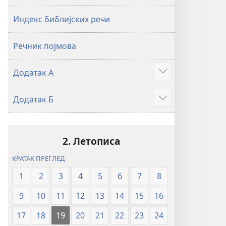
2019)
2019)
Индекс библијских речи
Речник појмова
Додатак А
Више
Додатак Б
Више
2. Летописа
КРАТАК ПРЕГЛЕД
1
2
3
4
5
6
7
8
9
10
11
12
13
14
15
16
17
18
19
20
21
22
23
24