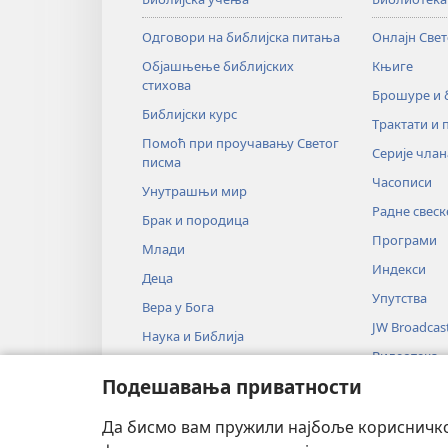
Одговори на библијска питања
Онлајн Све
Објашњење библијских
Књиге
стихова
Брошуре и
Библијски курс
Трактати и 
Помоћ при проучавању Светог
Серије члан
писма
Часописи
Унутрашњи мир
Радне свеск
Брак и породица
Програми
Млади
Индекси
Деца
Упутства
Вера у Бога
JW Broadcas
Наука и Библија
Видеотека
Историја и Библија
Подешавања приватности
Музика
Аудио-драм
Да бисмо вам пружили најбоље корисничко 
Драмско чи