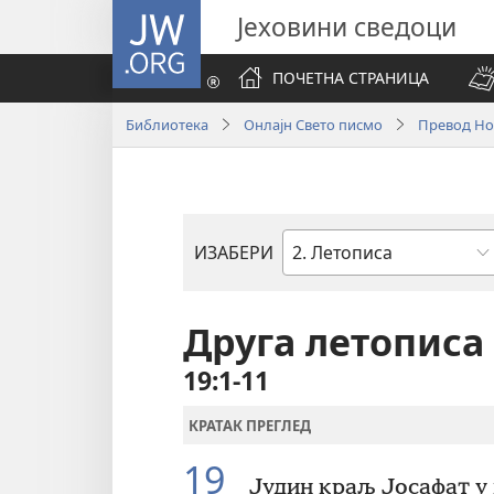
JW.ORG
Јеховини сведоци
ПОЧЕТНА СТРАНИЦА
Библиотека
Онлајн Свето писмо
Превод Нов
ИЗАБЕРИ
Библијска
књига
Друга летописа
19:1-11
КРАТАК ПРЕГЛЕД
19
Јудин краљ Јосафат у