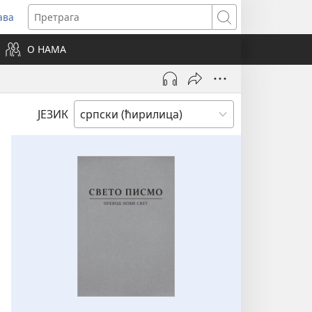
ава
вара
Претрага
ви
О НАМА
зор)
ЈЕЗИК