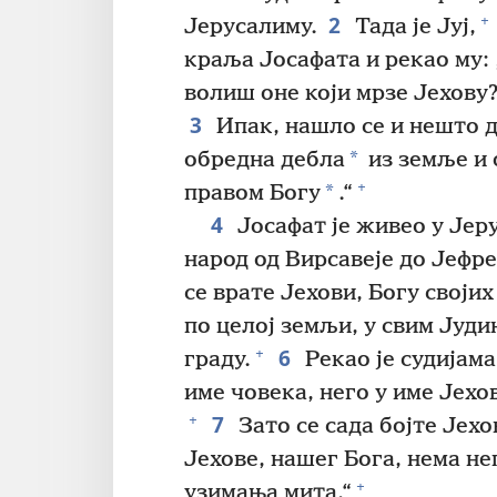
2
+
Јерусалиму.
Тада је Јуј,
краља Јосафата и рекао му:
волиш оне који мрзе Јехову
3
Ипак, нашло се и нешто д
*
обредна дебла
из земље и 
+
*
правом Богу
.“
4
Јосафат је живео у Јеру
народ од Вирсавеје до Јефр
се врате Јехови, Богу својих
по целој земљи, у свим Јуд
6
+
граду.
Рекао је судијама
име човека, него у име Јехов
7
+
Зато се сада бојте Јехо
Јехове, нашег Бога, нема н
+
узимања мита.“