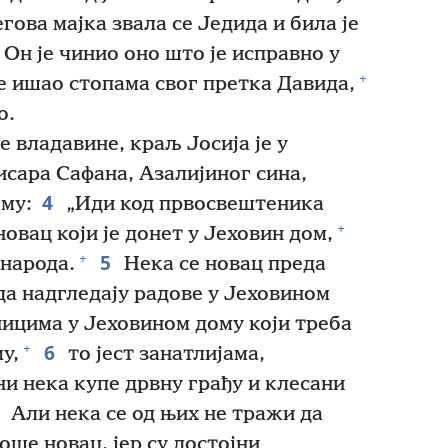
ова мајка звала се Једида и била је
Он је чинио оно што је исправно у
+
е ишао стопама свог претка Давида,
о.
 владавине, краљ Јосија је у
исара Сафана, Азалијиног сина,
4
 му:
„Иди код првосвештеника
+
овац који је донет у Јеховин дом,
5
+
 народа.
Нека се новац преда
да надгледају радове у Јеховином
дницима у Јеховином дому који треба
6
+
у,
то јест занатлијама,
и нека купе дрвну грађу и клесани
7
Али нека се од њих не тражи да
оше новац, јер су достојни