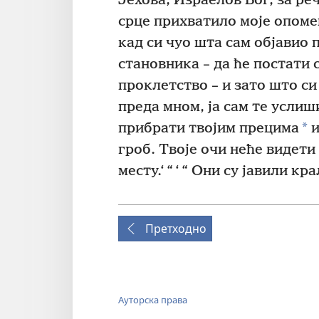
Јехова, Израелов Бог, за реч
срце прихватило моје опоме
кад си чуо шта сам објавио 
становника – да ће постати 
проклетство – и зато што си
преда мном, ја сам те услиши
*
прибрати твојим прецима
и
гроб. Твоје очи неће видети
месту.‘ “ ‘ “ Они су јавили кр
Претходно
Ауторска права