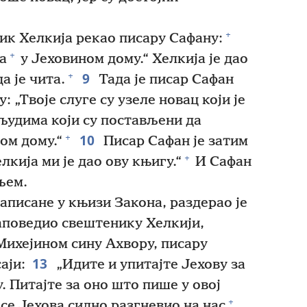
+
ик Хелкија рекао писару Сафану:
+
а
у Јеховином дому.“ Хелкија је дао
9
+
а је чита.
Тада је писар Сафан
 „Твоје слуге су узеле новац који је
 људима који су постављени да
10
+
ом дому.“
Писар Сафан је затим
+
кија ми је дао ову књигу.“
И Сафан
љем.
аписане у књизи Закона, раздерао је
аповедио свештенику Хелкији,
ихејином сину Ахвору, писару
13
аји:
„Идите и упитајте Јехову за
у. Питајте за оно што пише у овој
+
 се Јехова силно разгневио на нас