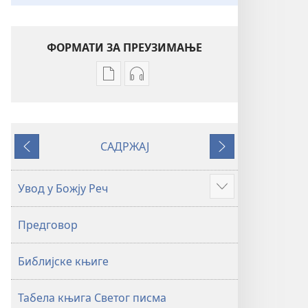
ФОРМАТИ ЗА ПРЕУЗИМАЊЕ
Формати
Формати
за
за
преузимање
преузимање
електронских
аудио-
САДРЖАЈ
публикација
садржаја
Претходно
Следеће
Свето
Свето
писмо
писмо
Увод у Божју Реч
Више
–
–
превод
превод
Предговор
Нови
Нови
свет
свет
Библијске књиге
(ревидирано
(ревидирано
издање
издање
из
из
Табела књига Светог писма