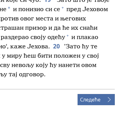
и које си чуо:
’Зато што је твоје
+
*
не
и понизио си се
пред Јеховом
против овог места и његових
страшан призор и да ће их снаћи
+
 раздерао своју одећу
и плакао
20
о‘, каже Јехова.
’Зато ћу те
 у миру ћеш бити положен у свој
 сву невољу коју ћу нанети овом
аљу тај одговор.
Следеће