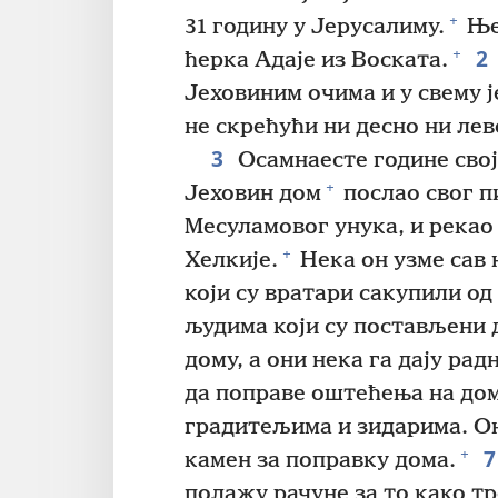
+
31 годину у Јерусалиму.
Њег
2
+
ћерка Адаје из Воската.
Јеховиним очима и у свему ј
не скрећући ни десно ни лев
3
Осамнаесте године своје
+
Јеховин дом
послао свог п
Месуламовог унука, и рекао
+
Хелкије.
Нека он узме сав н
који су вратари сакупили од
људима који су постављени 
дому, а они нека га дају ра
да поправе оштећења на дом
градитељима и зидарима. Он
+
камен за поправку дома.
полажу рачуне за то како тр