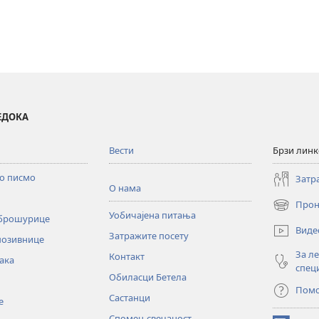
ВЕДОКА
Вести
Брзи лин
то писмо
Затр
О нама
Прон
(отвара
Уобичајена питања
 брошурице
нови
Виде
Затражите посету
прозор)
позивнице
За л
Контакт
ака
спец
Обиласци Бетела
Пом
Састанци
е
Спомен-свечаност