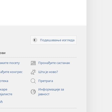
Подешавање изгледа
кови
ажите посету
Пронађите састанак
(отвара
нови
ађите конгрес
Шта је ново?
прозор)
отека
Претрага
екаре
Информације за
ијалисте
јавност
оћ