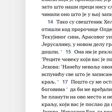
зато што наши преци нису с
чинили оно што је у њој запи
14
Тако су свештеник Хел
отишли код пророчице Олде
Текујиног сина, Арасовог ун
Јерусалиму, у новом делу гра
15
+
дошли.
Она им је рекла
’Реците човеку који вас је п
Јехова: ’Нанећу невољу ово
испунићу све што је записан
17
+
краљ.
Пошто су ме ост
+
боговима
да би ме вређали
ће планути на ово место и не
краљу, који вас је послао да