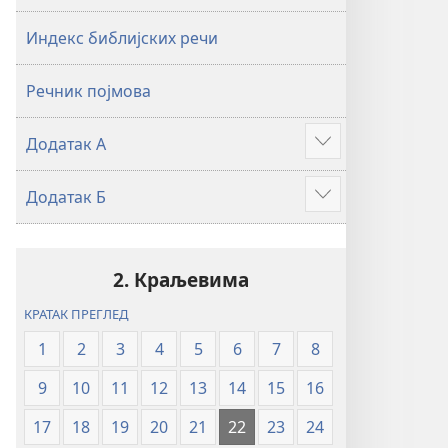
2019)
2019)
Индекс библијских речи
Речник појмова
Додатак А
Више
Додатак Б
Више
2. Краљевима
КРАТАК ПРЕГЛЕД
1
2
3
4
5
6
7
8
9
10
11
12
13
14
15
16
17
18
19
20
21
22
23
24