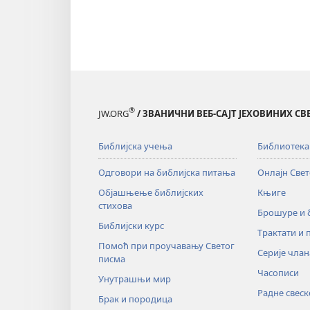
®
JW.ORG
/ ЗВАНИЧНИ ВЕБ-САЈТ ЈЕХОВИНИХ С
Библијска учења
Библиотека
Одговори на библијска питања
Онлајн Све
Објашњење библијских
Књиге
стихова
Брошуре и
Библијски курс
Трактати и 
Помоћ при проучавању Светог
Серије члан
писма
Часописи
Унутрашњи мир
Радне свеск
Брак и породица