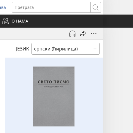
ава
вара
Претрага
ви
О НАМА
зор)
ЈЕЗИК