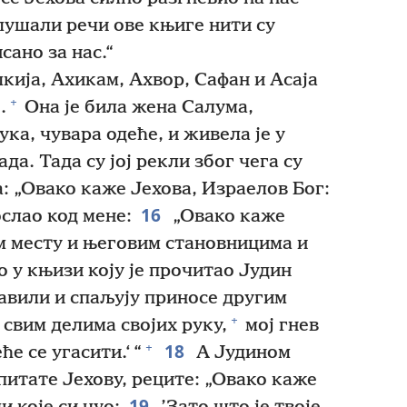
лушали речи ове књиге нити су
сано за нас.“
кија, Ахикам, Ахвор, Сафан и Асаја
+
.
Она је била жена Салума,
ука, чувара одеће, и живела је у
да. Тада су јој рекли због чега су
: „Овако каже Јехова, Израелов Бог:
16
ослао код мене:
„Овако каже
м месту и његовим становницима и
о у књизи коју је прочитао Јудин
авили и спаљују приносе другим
+
 свим делима својих руку,
мој гнев
18
+
ће се угасити.‘ “
А Јудином
 питате Јехову, реците: „Овако каже
19