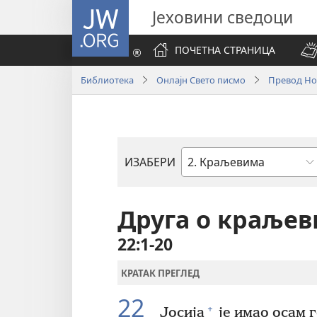
JW.ORG
Јеховини сведоци
ПОЧЕТНА СТРАНИЦА
Библиотека
Онлајн Свето писмо
Превод Нов
ИЗАБЕРИ
Библијска
књига
Друга о краље
22:1-20
КРАТАК ПРЕГЛЕД
22
+
Јосија
је имао осам г