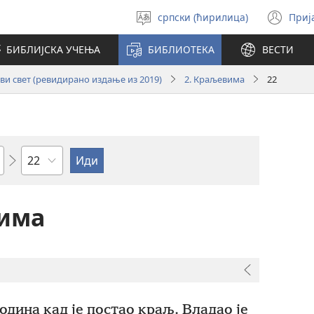
српски (ћирилица)
Приј
Изабери
(от
језик
но
БИБЛИЈСКА УЧЕЊА
БИБЛИОТЕКА
ВЕСТИ
про
и свет (ревидирано издање из 2019)
2. Краљевима
22
Поглавље
вима
одина кад је постао краљ. Владао је