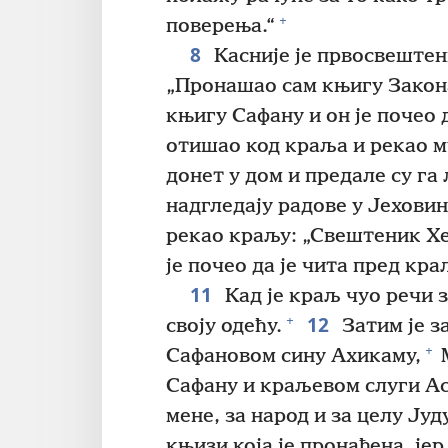
+
поверења.“
8
Касније је првосвештен
„Пронашао сам књигу Закон
књигу Сафану и он је почео д
отишао код краља и рекао му:
донет у дом и предале су га
надгледају радове у Јеховин
рекао краљу: „Свештеник Хел
је почео да је чита пред кра
11
Кад је краљ чуо речи з
12
+
своју одећу.
Затим је з
+
Сафановом сину Ахикаму,
М
Сафану и краљевом слуги Ас
мене, за народ и за целу Јуд
књизи која је пронађена, јер