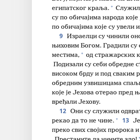
+
египатског краља.
Служил
су по обичајима народа које
по обичајима које су увели 
9
Израелци су чинили оно
њиховим Богом. Градили су 
+
местима,
од стражарских к
Подизали су себи обредне с
високом брду и под сваким 
обредним узвишицама спаљи
које је Јехова отерао пред 
вређали Јехову.
12
Они су служили одвра
13
+
рекао да то не чине.
Је
преко свих својих пророка и
„Престаните да чините зло!