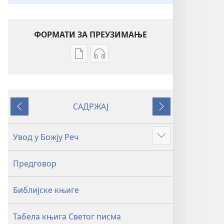
ФОРМАТИ ЗА ПРЕУЗИМАЊЕ
Формати
Формати
за
за
преузимање
преузимање
електронских
аудио-
САДРЖАЈ
публикација
садржаја
Претходно
Следеће
Свето
Свето
писмо
писмо
Увод у Божју Реч
Више
–
–
превод
превод
Предговор
Нови
Нови
свет
свет
Библијске књиге
(ревидирано
(ревидирано
издање
издање
из
из
Табела књига Светог писма