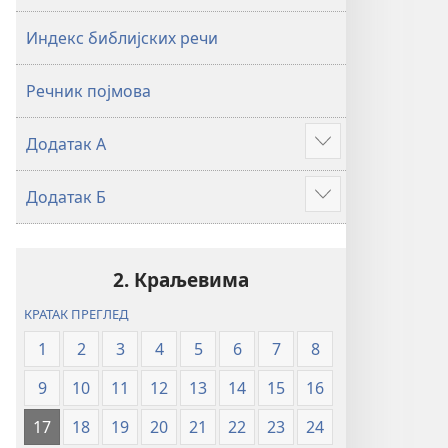
2019)
2019)
Индекс библијских речи
Речник појмова
Додатак А
Више
Додатак Б
Више
2. Краљевима
КРАТАК ПРЕГЛЕД
1
2
3
4
5
6
7
8
9
10
11
12
13
14
15
16
17
18
19
20
21
22
23
24