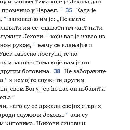
у и заповестима које је Јехова дао
35
+
е променио у Израел.
Када је
+
,
заповедио им је: „Не смете
лањати им се, одавати им част нити
+
лужите Јехови,
који вас је извео из
+
ћном руком,
њему се клањајте и
Увек савесно поступајте по
у и заповестима које вам је он
38
другим боговима.
Не заборавите
+
ма
и немојте служити другим
и, свом Богу, јер ће вас он избавити
еља.“
и, него су се држали својих старих
+
ароди служили Јехови,
али су
им киповима. Њихови синови и