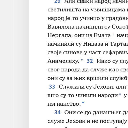
29
Али сваки народ начини
светилишта на узвишицама к
народ је то учинио у градови
Вавилона начинили су Сокот
+
Нергала, они из Емата
начи
начинили су Ниваза и Тарта
своје синове у част сефарв
32
+
Анамелеху.
Иако су сл
свог народа да служе као с
они су за њих вршили служб
33
Служили су Јехови, али 
*
што су то чинили народи
у
+
изгнанство.
34
Они се до данашњег да
служе Јехови и не поступај