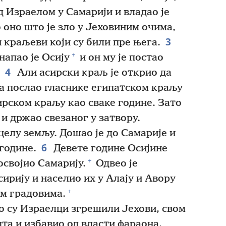
д Израелом у Самарији и владао је
 оно што је зло у Јеховиним очима,
3
 краљеви који су били пре њега.
+
напао је Осију
и он му је постао
4
Али асирски краљ је открио да
ија послао гласнике египатском краљу
ирском краљу као сваке године. Зато
 и држао свезаног у затвору.
целу земљу. Дошао је до Самарије и
6
 године.
Девете године Осијине
+
освојио Самарију.
Одвео је
сирију и населио их у Алају и Авору
+
м градовима.
о су Израелци згрешили Јехови, свом
ипта и избавио од власти фараона,