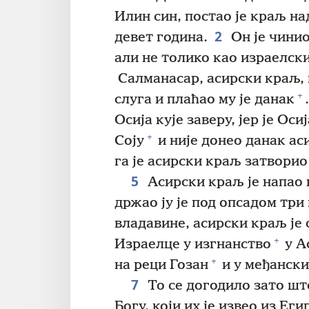
Илин син, постао је краљ на
2
девет година.
Он је чинио
али не толико као израелски
Салманасар, асирски краљ, 
+
слуга и плаћао му је данак
.
Осија кује заверу, јер је Ос
+
Соју
и није донео данак ас
га је асирски краљ затворио
5
Асирски краљ је напао 
држао ју је под опсадом три
владавине, асирски краљ је 
+
Израелце у изгнанство
у А
+
на реци Гозан
и у међански
7
То се догодило зато шт
Богу, који их је извео из Ег