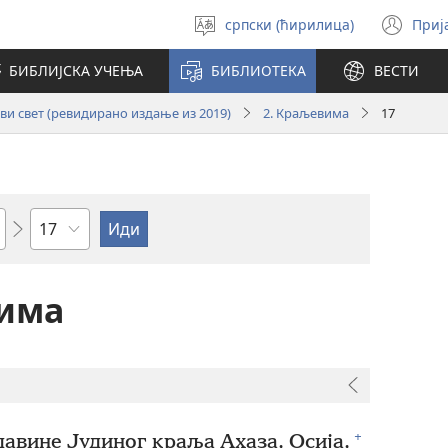
српски (ћирилица)
Приј
Изабери
(от
језик
но
БИБЛИЈСКА УЧЕЊА
БИБЛИОТЕКА
ВЕСТИ
про
и свет (ревидирано издање из 2019)
2. Краљевима
17
Поглавље
вима
+
авине Јудиног краља Ахаза, Осија,