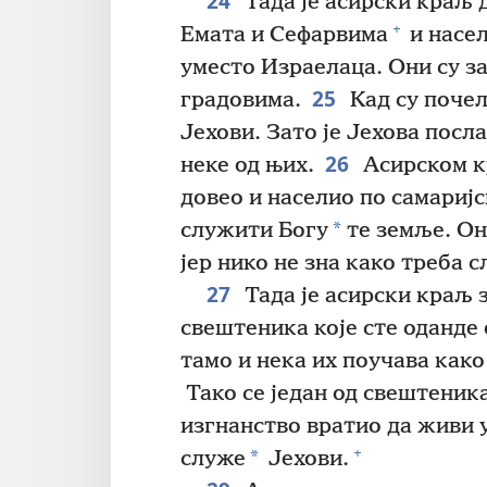
24
Тада је асирски краљ 
+
Емата и Сефарвима
и насел
уместо Израелаца. Они су з
25
градовима.
Кад су почел
Јехови. Зато је Јехова посл
26
неке од њих.
Асирском кр
довео и населио по самаријс
*
служити Богу
те земље. Он 
јер нико не зна како треба 
27
Тада је асирски краљ з
свештеника које сте оданде
тамо и нека их поучава како
Тако се један од свештеника
изгнанство вратио да живи 
+
*
служе
Јехови.