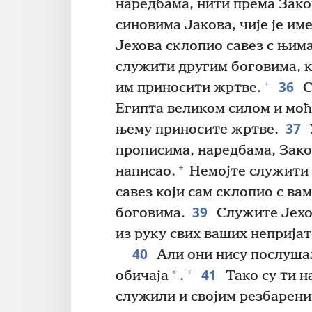
наредбама, нити према Закон
синовима Јакова, чије је им
Јехова склопио савез с њима
служити другим боговима, к
36
+
им приносити жртве.
С
Египта великом силом и мо
37
њему приносите жртве.
прописима, наредбама, Закон
+
написао.
Немојте служити 
савез који сам склопио с ва
39
боговима.
Служите Јехов
из руку свих ваших непријат
40
Али они нису послушал
41
+
*
обичаја
.
Тако су ти н
служили и својим резбарен