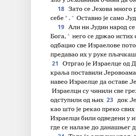
зло у Јеховиним очима да би
18
Зато се Јехова много 
+
*
себе
.
Оставио је само Ју
19
Али ни Јудин народ се 
+
Бога,
него се држао истих 
одбацио све Израелове пото
предавао их у руке пљачкаши
21
Отргао је Израелце од Д
краља поставили Јеровоама,
навео Израелце да оставе Је
Израелци су чинили све грех
23
одступили од њих
док Је
као што је рекао преко свих 
Израелци били одведени у из
где се налазе до данашњег д