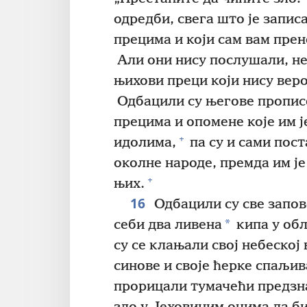
одредби, свега што је запис
прецима и који сам вам прен
Али они нису послушали, не
њихови преци који нису веро
Одбацили су његове прописе
прецима и опомене које им ј
+
идолима,
па су и сами пос
околне народе, премда им је
+
њих.
16
Одбацили су све запове
*
себи два ливена
кипа у обл
су се клањали свој небеској 
синове и своје ћерке спаљив
прорицали тумачећи предзна