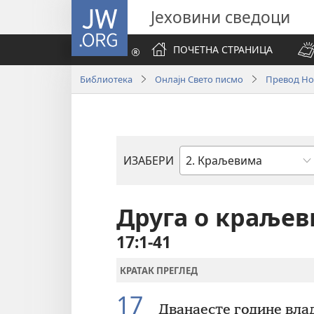
JW.ORG
Јеховини сведоци
ПОЧЕТНА СТРАНИЦА
Библиотека
Онлајн Свето писмо
Превод Нов
ИЗАБЕРИ
Библијска
књига
Друга о краље
17:1-41
КРАТАК ПРЕГЛЕД
17
Дванаесте године влад