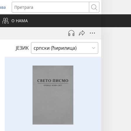
ава
вара
Претрага
ви
О НАМА
зор)
ЈЕЗИК