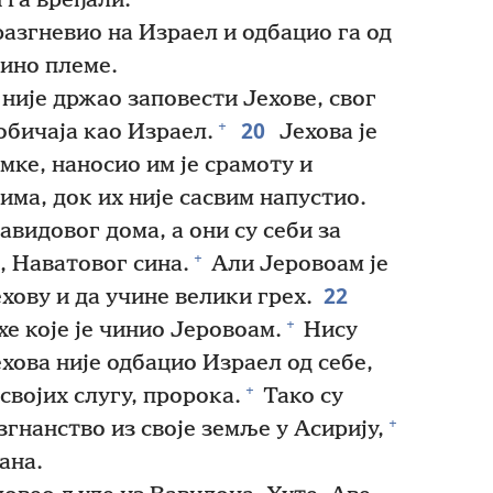
 га вређали.
разгневио на Израел и одбацио га од
дино племе.
није држао заповести Јехове, свог
20
+
обичаја као Израел.
Јехова је
мке, наносио им је срамоту и
ма, док их није сасвим напустио.
авидовог дома, а они су себи за
+
 Наватовог сина.
Али Јеровоам је
22
хову и да учине велики грех.
+
е које је чинио Јеровоам.
Нису
хова није одбацио Израел од себе,
+
својих слугу, пророка.
Тако су
+
гнанство из своје земље у Асирију,
ана.