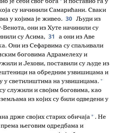
*
о је себи свог бога
и поставио га у
оја су начинили Самарићани. Сваки
30
ма у којима је живео.
Људи из
-Венота, они из Хуте начинили су
31
нили су Асима,
а они из Аве
ка. Они из Сефарвима су спаљивали
имским боговима Адрамелеху и
ужили и Јехови, поставили су људе из
вештеници на обредним узвишицама и
+
у у светилиштима на узвишицама.
су служили и својим боговима, као
 земљама из којих су били одведени у
*
на држе својих старих обичаја
. Не
у према његовим одредбама и