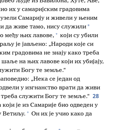
довео људе из Вавилона, Хуте, Аве,
ио их у самаријским градовима
аузели Самарију и живели у њеним
*
и да живе тамо, нису служили
+
ао међу њих лавове,
који су убили
аљу је јављено: „Народи које си
ким градовима не знају како треба
шаље на њих лавове који их убијају,
служити Богу те земље.“
аповедио: „Нека се један од
 одвели у изгнанство врати да живи
28
 треба служити Богу те земље.“
 који је из Самарије био одведен у
+
у Ветиљу.
Он их је учио како да