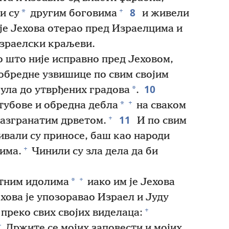
8
+
*
и су
другим боговима
и живели
 је Јехова отерао пред Израелцима и
израелски краљеви.
 што није исправно пред Јеховом,
обредне узвишице по свим својим
10
*
ула до утврђених градова
.
+
*
тубове и обредна дебла
на сваком
11
+
разгранатим дрветом.
И по свим
вали су приносе, баш као народи
+
њима.
Чинили су зла дела да би
+
*
тним идолима
иако им је Јехова
хова је упозоравао Израел и Јуду
+
 преко свих својих виделаца:
+
Држите се мојих заповести и мојих