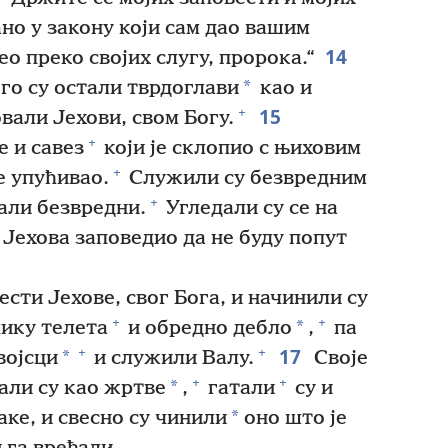
ано у закону који сам дао вашим
14
ео преко својих слугу, пророка.“
*
го су остали тврдоглави
као и
15
+
вали Јехови, свом Богу.
+
 и савез
који је склопио с њиховим
+
е упућивао.
Служили су безвредним
+
тали безвредни.
Угледали су се на
 Јехова заповедио да не буду попут
сти Јехове, свог Бога, и начинили су
+
+
*
ику телета
и обредно дебло
,
па
17
+
+
*
војсци
и служили Валу.
Своје
+
+
*
али су као жртве
,
гатали
су и
*
ке, и свесно су чинили
оно што је