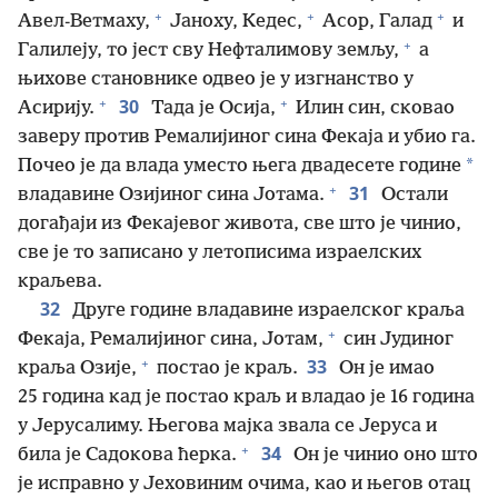
+
+
+
Авел-Ветмаху,
Јаноху, Кедес,
Асор, Галад
и
+
Галилеју, то јест сву Нефталимову земљу,
а
њихове становнике одвео је у изгнанство у
+
+
30
Асирију.
Тада је Осија,
Илин син, сковао
заверу против Ремалијиног сина Фекаја и убио га.
*
Почео је да влада уместо њега двадесете године
+
31
владавине Озијиног сина Јотама.
Остали
догађаји из Фекајевог живота, све што је чинио,
све је то записано у летописима израелских
краљева.
32
Друге године владавине израелског краља
+
Фекаја, Ремалијиног сина, Јотам,
син Јудиног
+
33
краља Озије,
постао је краљ.
Он је имао
25 година кад је постао краљ и владао је 16 година
у Јерусалиму. Његова мајка звала се Јеруса и
+
34
била је Садокова ћерка.
Он је чинио оно што
је исправно у Јеховиним очима, као и његов отац