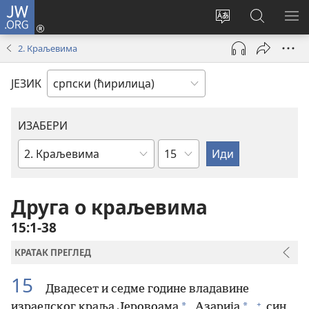
JW.ORG
Пријава
(отвара
Промени
Претрага
ПР
нови
језик
сајта
МЕ
2. Краљевима
прозор)
сајта
JW.ORG
ЈЕЗИК
ИЗАБЕРИ
Поглавље
Библијска
књига
Друга о краљевима
15:1-38
КРАТАК ПРЕГЛЕД
15
Двадесет и седме године владавине
+
*
*
израелског краља Јеровоама
, Азарија
,
син