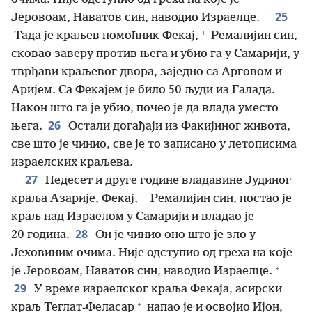
+
25
Јеровоам, Наватов син, наводио Израелце.
+
Тада је краљев помоћник Фекај,
Ремалијин син,
сковао заверу против њега и убио га у Самарији, у
тврђави краљевог двора, заједно са Арговом и
Аријем. Са Фекајем је било 50 људи из Галада.
Након што га је убио, почео је да влада уместо
26
њега.
Остали догађаји из Факијиног живота,
све што је чинио, све је то записано у летописима
израелских краљева.
27
Педесет и друге године владавине Јудиног
+
краља Азарије, Фекај,
Ремалијин син, постао је
краљ над Израелом у Самарији и владао је
28
20 година.
Он је чинио оно што је зло у
Јеховиним очима. Није одступио од греха на које
+
је Јеровоам, Наватов син, наводио Израелце.
29
У време израелског краља Фекаја, асирски
+
краљ Теглат-Феласар
напао је и освојио Ијон,