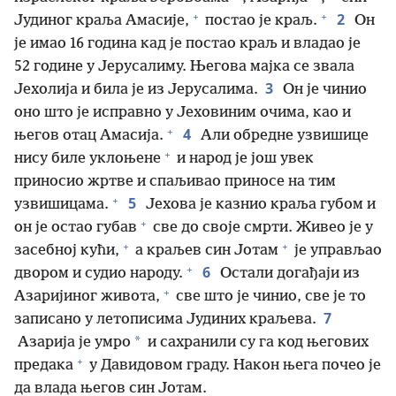
+
+
2
Јудиног краља Амасије,
постао је краљ.
Он
је имао 16 година кад је постао краљ и владао је
52 године у Јерусалиму. Његова мајка се звала
3
Јехолија и била је из Јерусалима.
Он је чинио
оно што је исправно у Јеховиним очима, као и
+
4
његов отац Амасија.
Али обредне узвишице
+
нису биле уклоњене
и народ је још увек
приносио жртве и спаљивао приносе на тим
+
5
узвишицама.
Јехова је казнио краља губом и
+
он је остао губав
све до своје смрти. Живео је у
+
+
засебној кући,
а краљев син Јотам
је управљао
+
6
двором и судио народу.
Остали догађаји из
+
Азаријиног живота,
све што је чинио, све је то
7
записано у летописима Јудиних краљева.
*
Азарија је умро
и сахранили су га код његових
+
предака
у Давидовом граду. Након њега почео је
да влада његов син Јотам.