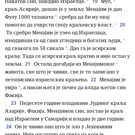
+
+
19
Наватов син, наводио Израелце.
Фул,
краљ Асирије, дошао је у земљу. Менајим је дао
*
Фулу 1 000 таланата
сребра да би му овај
+
20
помогао да учврсти своју краљевску власт.
То сребро Менајим је узео од Израелаца,
+
изнудивши га од свих угледних и богатих људи,
*
од свакога по 50 сикала
. Дао га је асирском
краљу. Тада се асирски краљ вратио и није остао у
+
21
земљи.
Остали догађаји из Менајимовог
живота, све што је чинио, све је то записано у
22
летописима израелских краљева.
Менајим је
*
умро
, а након њега је почео да влада његов син
Факија.
23
Педесете године владавине Јудиног краља
Азарије, Факија, Менајимов син, постао је краљ
над Израелом у Самарији и владао је две године.
24
Он је чинио оно што је зло у Јеховиним
очима. Није одступио од греха на које је