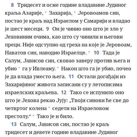
8
Тридесет и осме године владавине Јудиног
+
+
краља Азарије,
Захарија,
Јеровоамов син,
постао је краљ над Израелом у Самарији и владао
9
је шест месеци.
Он је чинио оно што је зло у
Јеховиним очима, као што су чинили и његови
преци. Није одступио од греха на које је Јеровоам,
+
10
Наватов син, наводио Израелце.
Тада је
Салум, Јависов син, сковао заверу против њега и
+
+
убио
га у Ивлеаму.
Након што га је убио, почео
11
је да влада уместо њега.
Остали догађаји из
Захаријиног живота записани су у летописима
12
израелских краљева.
Тако се испунило оно
што је Јехова рекао Јују: „Твоји синови ће све до
+
четвртог колена
седети на Израеловом
+
престолу.“
Тако је и било.
13
Салум, Јависов син, постао је краљ
тридесет и девете године владавине Јудиног