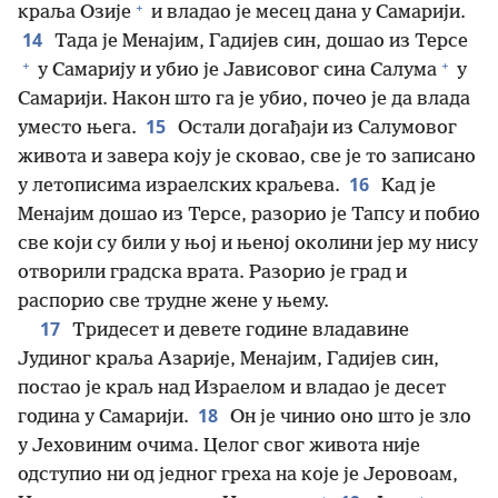
+
краља Озије
и владао је месец дана у Самарији.
14
Тада је Менајим, Гадијев син, дошао из Терсе
+
+
у Самарију и убио је Јависовог сина Салума
у
Самарији. Након што га је убио, почео је да влада
15
уместо њега.
Остали догађаји из Салумовог
живота и завера коју је сковао, све је то записано
16
у летописима израелских краљева.
Кад је
Менајим дошао из Терсе, разорио је Тапсу и побио
све који су били у њој и њеној околини јер му нису
отворили градска врата. Разорио је град и
распорио све трудне жене у њему.
17
Тридесет и девете године владавине
Јудиног краља Азарије, Менајим, Гадијев син,
постао је краљ над Израелом и владао је десет
18
година у Самарији.
Он је чинио оно што је зло
у Јеховиним очима. Целог свог живота није
одступио ни од једног греха на које је Јеровоам,