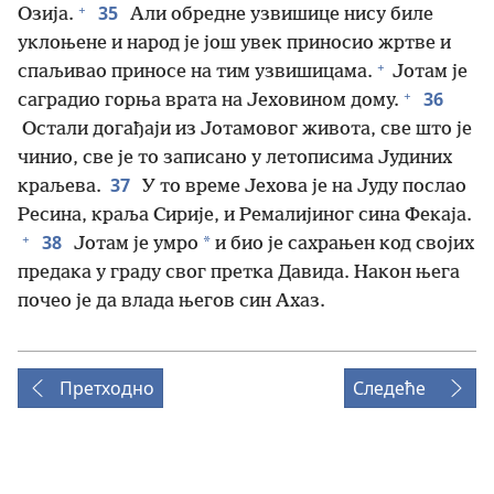
+
35
Озија.
Али обредне узвишице нису биле
уклоњене и народ је још увек приносио жртве и
+
спаљивао приносе на тим узвишицама.
Јотам је
+
36
саградио горња врата на Јеховином дому.
Остали догађаји из Јотамовог живота, све што је
чинио, све је то записано у летописима Јудиних
37
краљева.
У то време Јехова је на Јуду послао
Ресина, краља Сирије, и Ремалијиног сина Фекаја.
+
38
*
Јотам је умро
и био је сахрањен код својих
предака у граду свог претка Давида. Након њега
почео је да влада његов син Ахаз.
Претходно
Следеће