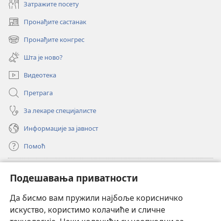
Затражите посету
Пронађите састанак
(отвара
нови
Пронађите конгрес
(отвара
прозор)
нови
Шта је ново?
прозор)
Видеотека
Претрага
За лекаре специјалисте
Информације за јавност
Помоћ
Прилози
(отвара
Подешавања приватности
нови
прозор)
Да бисмо вам пружили најбоље корисничко
ОНЛАЈН БИБЛИОТЕКА Watchtower
(отвара
искуство, користимо колачиће и сличне
нови
®
JW Hub