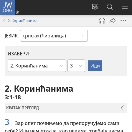
JW.ORG
Пријава
(отвара
Промени
Претрага
ПР
нови
језик
сајта
МЕ
2. Коринћанима
прозор)
сајта
JW.ORG
ЈЕЗИК
ИЗАБЕРИ
Поглавље
Библијска
књига
2. Коринћанима
3:1-18
КРАТАК ПРЕГЛЕД
3
Зар опет почињемо да препоручујемо сами
себе? Или нам можда, као некима, требају писма