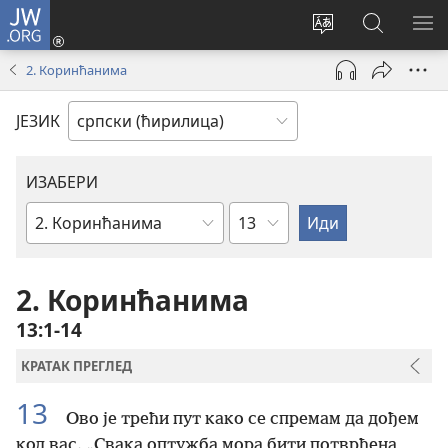
JW.ORG
Пријава
(отвара
Промени
Претрага
ПР
нови
језик
сајта
МЕ
2. Коринћанима
прозор)
сајта
JW.ORG
ЈЕЗИК
ИЗАБЕРИ
Поглавље
Библијска
књига
2. Коринћанима
13:1-14
КРАТАК ПРЕГЛЕД
13
Ово је трећи пут како се спремам да дођем
код вас. „Свака оптужба мора бити потврђена