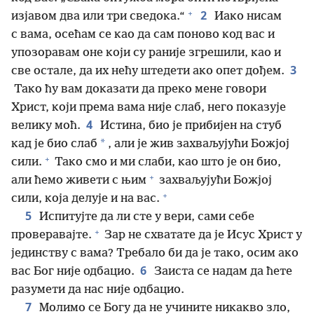
+
2
изјавом два или три сведока.“
Иако нисам
с вама, осећам се као да сам поново код вас и
упозоравам оне који су раније згрешили, као и
3
све остале, да их нећу штедети ако опет дођем.
Тако ћу вам доказати да преко мене говори
Христ, који према вама није слаб, него показује
4
велику моћ.
Истина, био је прибијен на стуб
*
кад је био слаб
, али је жив захваљујући Божјој
+
сили.
Тако смо и ми слаби, као што је он био,
+
али ћемо живети с њим
захваљујући Божјој
+
сили, која делује и на вас.
5
Испитујте да ли сте у вери, сами себе
+
проверавајте.
Зар не схватате да је Исус Христ у
јединству с вама? Требало би да је тако, осим ако
6
вас Бог није одбацио.
Заиста се надам да ћете
разумети да нас није одбацио.
7
Молимо се Богу да не учините никакво зло,