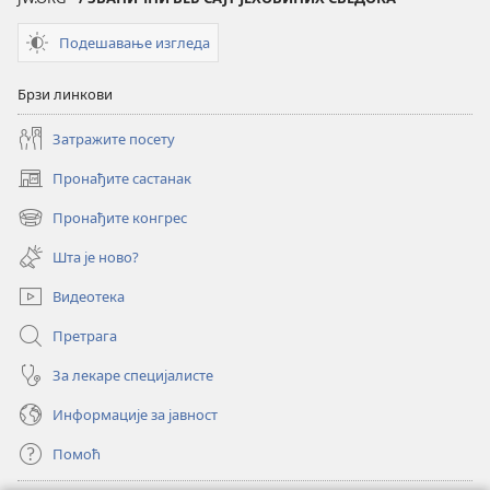
Подешавање изгледа
Брзи линкови
Затражите посету
Пронађите састанак
(отвара
нови
Пронађите конгрес
(отвара
прозор)
нови
Шта је ново?
прозор)
Видеотека
Претрага
За лекаре специјалисте
Информације за јавност
Помоћ