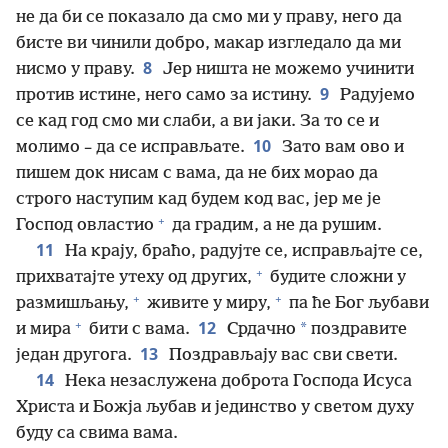
не да би се показало да смо ми у праву, него да
бисте ви чинили добро, макар изгледало да ми
8
нисмо у праву.
Јер ништа не можемо учинити
9
против истине, него само за истину.
Радујемо
се кад год смо ми слаби, а ви јаки. За то се и
10
молимо – да се исправљате.
Зато вам ово и
пишем док нисам с вама, да не бих морао да
строго наступим кад будем код вас, јер ме је
+
Господ овластио
да градим, а не да рушим.
11
На крају, браћо, радујте се, исправљајте се,
+
прихватајте утеху од других,
будите сложни у
+
+
размишљању,
живите у миру,
па ће Бог љубави
+
12
*
и мира
бити с вама.
Срдачно
поздравите
13
један другога.
Поздрављају вас сви свети.
14
Нека незаслужена доброта Господа Исуса
Христа и Божја љубав и јединство у светом духу
буду са свима вама.