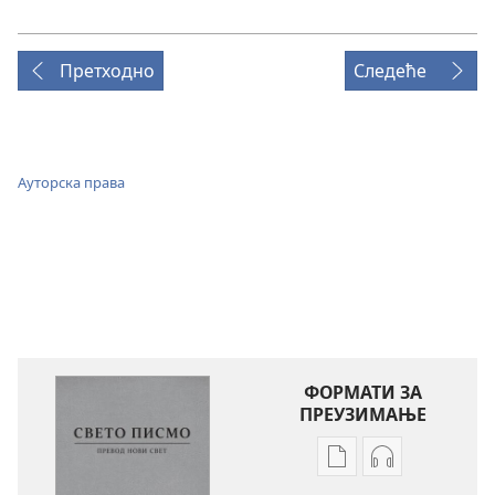
Претходно
Следеће
Ауторска права
ФОРМАТИ ЗА
ПРЕУЗИМАЊЕ
Формати
Формати