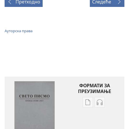
Претходно
Следеће
Ауторска права
ФОРМАТИ ЗА
ПРЕУЗИМАЊЕ
Формати
Формати
за
за
преузимање
преузимање
електронских
аудио-