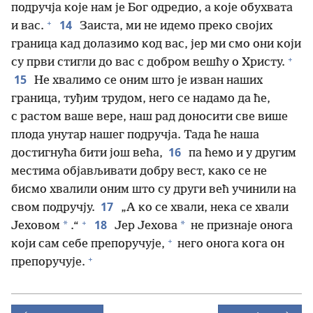
подручја које нам је Бог одредио, а које обухвата
+
14
и вас.
Заиста, ми не идемо преко својих
граница кад долазимо код вас, јер ми смо они који
+
су први стигли до вас с добром вешћу о Христу.
15
Не хвалимо се оним што је изван наших
граница, туђим трудом, него се надамо да ће,
с растом ваше вере, наш рад доносити све више
плода унутар нашег подручја. Тада ће наша
16
достигнућа бити још већа,
па ћемо и у другим
местима објављивати добру вест, како се не
бисмо хвалили оним што су други већ учинили на
17
свом подручју.
„А ко се хвали, нека се хвали
+
18
*
*
Јеховом
.“
Јер Јехова
не признаје онога
+
који сам себе препоручује,
него онога кога он
+
препоручује.