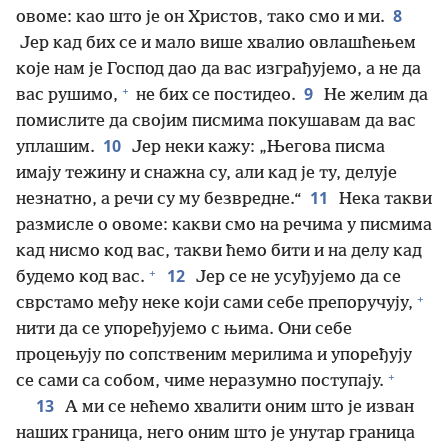
8
овоме: као што је он Христов, тако смо и ми.
Јер кад бих се и мало више хвалио овлашћењем
које нам је Господ дао да вас изграђујемо, а не да
+
9
вас рушимо,
не бих се постидео.
Не желим да
помислите да својим писмима покушавам да вас
10
уплашим.
Јер неки кажу: „Његова писма
имају тежину и снажна су, али кад је ту, делује
11
незнатно, а речи су му безвредне.“
Нека такви
размисле о овоме: какви смо на речима у писмима
кад нисмо код вас, такви ћемо бити и на делу кад
+
12
будемо код вас.
Јер се не усуђујемо да се
+
сврстамо међу неке који сами себе препоручују,
нити да се упоређујемо с њима. Они себе
процењују по сопственим мерилима и упоређују
+
се сами са собом, чиме неразумно поступају.
13
А ми се нећемо хвалити оним што је изван
наших граница, него оним што је унутар граница