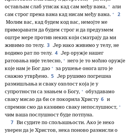
+
остављам слаб утисак кад сам међу вама,
али
+
2
сам строг према вама кад нисам међу вама.
Молим вас, кад будем код вас, немојте ме
приморавати да будем строг и да предузмем
оштре мере против неких који сматрају да ми
3
живимо по телу.
Јер иако живимо у телу, не
4
водимо рат по телу.
Јер оружје нашег
+
ратовања није телесно,
него је то моћно оружје
+
које нам је Бог дао
за рушење онога што је
5
снажно утврђено.
Јер рушимо погрешна
размишљања и сваку охолост која је у
+
супротности са знањем о Богу,
обуздавамо
6
сваку мисао да би се покорила Христу
и
+
спремни смо да казнимо сваку непослушност,
чим ваша послушност буде потпуна.
7
Ви судите по спољашњости. Ако је неко
уверен да је Христов, нека поново размисли о