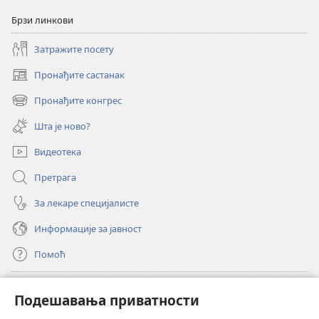
Брзи линкови
Затражите посету
Пронађите састанак
(отвара
нови
Пронађите конгрес
(отвара
прозор)
нови
Шта је ново?
прозор)
Видеотека
Претрага
За лекаре специјалисте
Информације за јавност
Помоћ
Прилози
(отвара
Подешавања приватности
нови