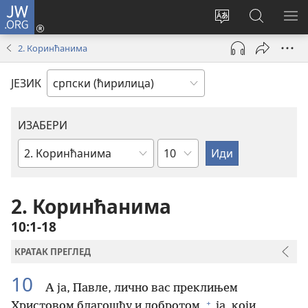
JW.ORG
Пријава
(отвара
Промени
Претрага
ПР
нови
језик
сајта
МЕ
2. Коринћанима
прозор)
сајта
JW.ORG
ЈЕЗИК
ИЗАБЕРИ
Поглавље
Библијска
књига
2. Коринћанима
10:1-18
КРАТАК ПРЕГЛЕД
10
А ја, Павле, лично вас преклињем
+
Христовом благошћу и добротом,
ја, који