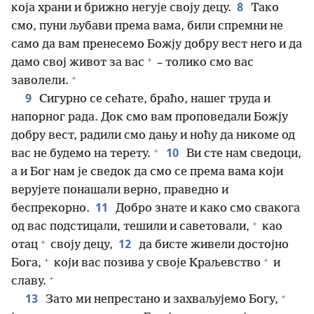
8
која храни и брижно негује своју децу.
Тако
смо, пуни љубави према вама, били спремни не
само да вам пренесемо Божју добру вест него и да
+
дамо свој живот за вас
– толико смо вас
+
заволели.
9
Сигурно се сећате, браћо, нашег труда и
напорног рада. Док смо вам проповедали Божју
добру вест, радили смо дању и ноћу да никоме од
+
10
вас не будемо на терету.
Ви сте нам сведоци,
а и Бог нам је сведок да смо се према вама који
верујете понашали верно, праведно и
11
беспрекорно.
Добро знате и како смо свакога
+
од вас подстицали, тешили и саветовали,
као
+
12
отац
своју децу,
да бисте живели достојно
+
+
Бога,
који вас позива у своје Краљевство
и
+
славу.
+
13
Зато ми непрестано и захваљујемо Богу,