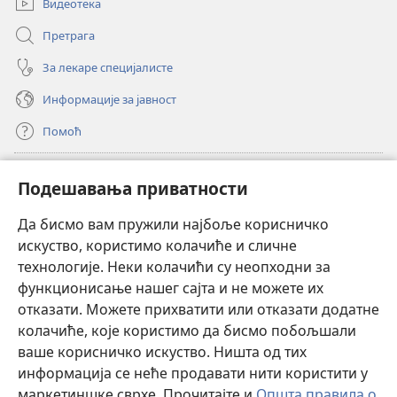
Видеотека
Претрага
За лекаре специјалисте
Информације за јавност
Помоћ
Прилози
(отвара
Подешавања приватности
нови
прозор)
Да бисмо вам пружили најбоље корисничко
ОНЛАЈН БИБЛИОТЕКА Watchtower
(отвара
искуство, користимо колачиће и сличне
нови
®
JW Hub
технологије. Неки колачићи су неопходни за
прозор)
(отвара
функционисање нашег сајта и не можете их
нови
®
JW Library
прозор)
отказати. Можете прихватити или отказати додатне
колачиће, које користимо да бисмо побољшали
®
Watchtower Library
ваше корисничко искуство. Ништа од тих
информација се неће продавати нити користити у
маркетиншке сврхе. Прочитајте и
Општа правила о