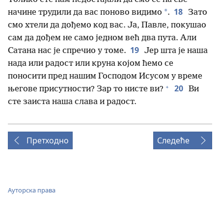
18
*
начине трудили да вас поново видимо
.
Зато
смо хтели да дођемо код вас. Ја, Павле, покушао
сам да дођем не само једном већ два пута. Али
19
Сатана нас је спречио у томе.
Јер шта је наша
нада или радост или круна којом ћемо се
поносити пред нашим Господом Исусом у време
+
20
његове присутности? Зар то нисте ви?
Ви
сте заиста наша слава и радост.
Претходно
Следеће
Ауторска права