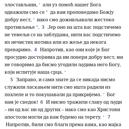
+
злостављани,
али уз помоћ нашег Бога
*
одважили смо се
да вам проповедамо Божју
+
добру вест,
иако смо доживљавали жестоко
3
*
противљење
.
Јер оно на шта вас подстичемо
не темељи се на заблудама, нити вас подстичемо
из нечистих мотива или из жеље да некога
4
преваримо.
Напротив, као они које је Бог
просудио достојнима да им повери добру вест, ми
не говоримо да бисмо угодили људима него Богу,
+
који испитује наша срца.
5
Заправо, и сами знате да се никада нисмо
служили ласкањем нити смо ишта радили из
+
похлепе и то покушавали да прикријемо.
Бог
6
нам је сведок!
И нисмо тражили славу од људи
– ни од вас ни од других – иако смо као Христови
+
7
апостоли могли да вам будемо на терету.
Напротив, били смо благи према вама, као мајка