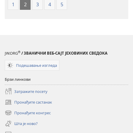
(ревидирано
(ревидирано
1
2
3
4
5
издање
издање
из
из
2019)
2019)
®
JW.ORG
/ ЗВАНИЧНИ ВЕБ-САЈТ ЈЕХОВИНИХ СВЕДОКА
Подешавање изгледа
Брзи линкови
Затражите посету
Пронађите састанак
(отвара
нови
Пронађите конгрес
(отвара
прозор)
нови
Шта је ново?
прозор)