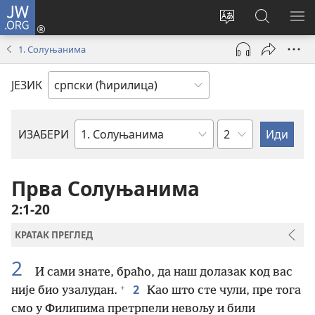
JW.ORG
Пријава
(отвара
Промени
Претрага
ПР
нови
језик
сајта
МЕ
1. Солуњанима
прозор)
сајта
JW.ORG
ЈЕЗИК
Поглавље
ИЗАБЕРИ
Библијска
књига
Прва Солуњанима
2:1-20
КРАТАК ПРЕГЛЕД
2
И сами знате, браћо, да наш долазак код вас
+
2
није био узалудан.
Као што сте чули, пре тога
смо у Филипима претрпели невољу и били