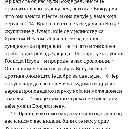
јер кад сте од нас чули Божју реч, нисте је
прихватили као људску реч, него као Божју реч,
што она заиста и јесте, и она делује у вама који
14
верујете.
Браћо, ви сте се угледали на Божје
скупштине у Јудеји, које су у јединству са
Христом Исусом. Јер и ви сте од својих
+
сународника претрпели
исто што и тамошња
15
браћа сада трпе од Јудејаца,
који су чак убили
+
+
Господа Исуса
и пророке, а нас прогонили.
Они својим делима не угађају Богу, него се
16
противе ономе што је добро за све људе,
јер
покушавају да нас спрече да људима из других
народа проповедамо поруку која им може донети
+
спасење.
Тако је њихових греха све више, али
+
неће умаћи Божјем гневу.
17
Браћо, иако смо накратко били одвојени од
вас и нисмо вас видели, били сте нам у срцу.
Толико сте нам недостајали да смо се на све