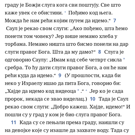
граду је Божји слуга кога сви поштују. Све што
+
каже увек се обистини.
Пођимо код њега.
7
Можда ће нам рећи којим путем да идемо.“
Саул је рекао свом слуги: „Ако пођемо, шта ћемо
понети том човеку? Јер више немамо хлеба у
торбама. Немамо ништа што бисмо понели на дар
8
слуги правог Бога. Шта да му дамо?“
Слуга је
*
одговорио Саулу: „Имам код себе четврт сикла
сребра. То ћу дати слуги правог Бога, а он ће нам
9
рећи куда да идемо.“
(У прошлости, када би
неко у Израелу ишао да пита Бога, говорио би:
+
*
„Хајде да идемо код видеоца
.“
Јер ко је сада
10
пророк, некада се звао виделац.)
Тада је Саул
рекао свом слуги: „Добро кажеш. Хајде, идемо!“ И
пошли су у град у ком је био слуга правог Бога.
11
Када су се пењали према граду, наишли су
на девојке које су изашле да захвате воду. Тада су