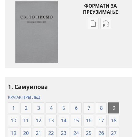
ФОРМАТИ ЗА
ПРЕУЗИМАЊЕ
Формати
Формати
за
за
преузимање
преузимање
електронских
аудио-
публикација
садржаја
Свето
Свето
писмо
писмо
–
–
превод
превод
1. Самуилова
Нови
Нови
КРАТАК ПРЕГЛЕД
свет
свет
(ревидирано
(ревидирано
1
2
3
4
5
6
7
8
9
издање
издање
10
11
12
13
14
15
16
17
18
из
из
2019)
2019)
19
20
21
22
23
24
25
26
27