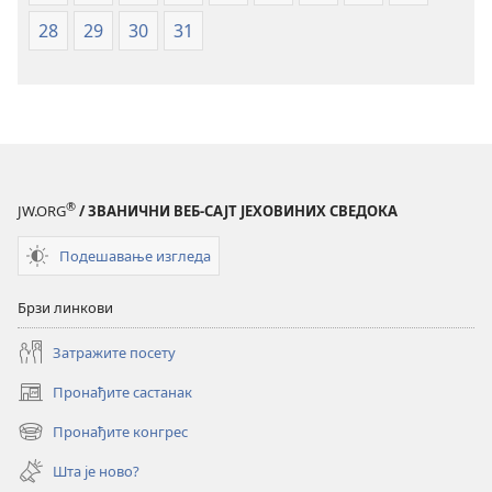
28
29
30
31
®
JW.ORG
/ ЗВАНИЧНИ ВЕБ-САЈТ ЈЕХОВИНИХ СВЕДОКА
Подешавање изгледа
Брзи линкови
Затражите посету
Пронађите састанак
(отвара
нови
Пронађите конгрес
(отвара
прозор)
нови
Шта је ново?
прозор)