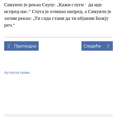
+
Самуило је рекао Саулу: „Кажи слуги
да иде
испред нас.“ Слуга је отишао напред, а Самуило је
затим рекао: „Ти сада стани да ти објавим Божју
реч.“
Претходно
Следеће
Ауторска права