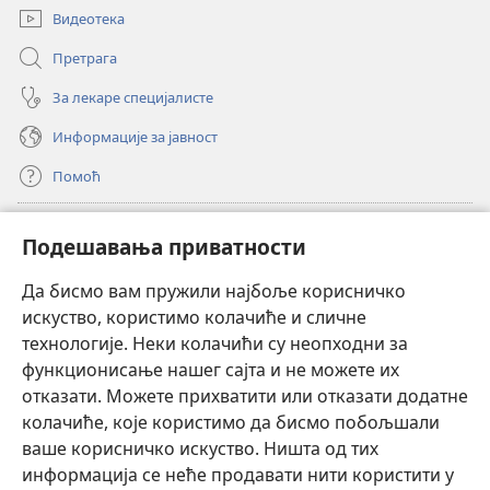
Видеотека
Претрага
За лекаре специјалисте
Информације за јавност
Помоћ
Прилози
(отвара
Подешавања приватности
нови
прозор)
Да бисмо вам пружили најбоље корисничко
ОНЛАЈН БИБЛИОТЕКА Watchtower
(отвара
искуство, користимо колачиће и сличне
нови
®
JW Hub
технологије. Неки колачићи су неопходни за
прозор)
(отвара
функционисање нашег сајта и не можете их
нови
®
JW Library
прозор)
отказати. Можете прихватити или отказати додатне
колачиће, које користимо да бисмо побољшали
®
Watchtower Library
ваше корисничко искуство. Ништа од тих
информација се неће продавати нити користити у