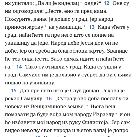
+
12
их упитали: „Да ли је виделац
овде?“
Оне су
им одговориле: „Јесте, ено га пред вама.
Пожурите, данас је дошао у град, јер народ
+
+
13
приноси жртву
на узвишици.
Када уђете у
град, наћи ћете га пре него што се попне на
узвишицу да једе. Народ неће јести док он не
дође, јер он треба да благослови жртву. Званице
ће тек онда јести. Зато одмах идите и наћи ћете
14
га.“
Тако су отишли у град. Када су ушли у
град, Самуило им је долазио у сусрет да би с њима
пошао на узвишицу.
15
Дан пре него што је Саул дошао, Јехова је
16
рекао Самуилу:
„Сутра у ово доба послаћу ти
+
човека из Венијаминове земље.
Њега ћеш
+
помазати да буде вођа мом народу Израелу
и он
ће избавити мој народ из руку Филистеја. Јер сам
видео невољу свог народа и његов вапај је допро