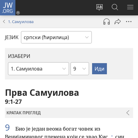
JW.ORG
Пријава
(отвара
Промени
Претрага
ПР
нови
језик
сајта
МЕ
1. Самуилова
прозор)
сајта
JW.ORG
ЈЕЗИК
ИЗАБЕРИ
Поглавље
Библијска
књига
Прва Самуилова
9:1-27
КРАТАК ПРЕГЛЕД
9
Био је један веома богат човек из
+
Венијаминовог племена који се звао Кис,
син