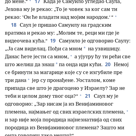
+
17
до мене.“
Када је Самуило угледао Саула,
Јехова му је рекао: „То је човек за ког сам ти
+
рекао: ’Он ће владати над мојим народом.‘ “
18
Саул је пришао Самуилу на градским
вратима и рекао му: „Молим те, реци ми где је
19
видеочева кућа.“
Самуило је одговорио Саулу:
*
„Ја сам виделац. Пођи са мном
на узвишицу.
+
Данас ћете јести са мном,
а ујутру ћу ти рећи све
20
*
што желиш да знаш
па онда иди кући.
Немој
се бринути за магарице које су се изгубиле пре
+
три дана
јер су пронађене. Уосталом, коме
припада све што је драгоцено у Израелу? Зар не
+
21
теби и целом дому твог оца?“
Саул му је
одговорио: „Зар нисам ја из Венијаминовог
+
племена, најмањег од свих израелских племена,
и зар није моја породица најнезнатнија од свих
породица из Венијаминовог племена? Зашто ми
онда говориш тако нешто?“