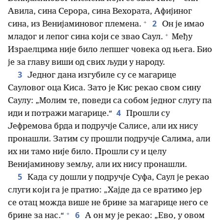
Авила, сина Серора, сина Вехората, Афијиног
+
2
сина, из Венијаминовог племена.
Он је имао
+
младог и лепог сина који се звао Саул.
Међу
Израелцима није било лепшег човека од њега. Био
је за главу виши од свих људи у народу.
3
Једног дана изгубиле су се магарице
Сауловог оца Киса. Зато је Кис рекао свом сину
Саулу: „Молим те, поведи са собом једног слугу па
4
иди и потражи магарице.“
Прошли су
Јефремова брда и подручје Салисе, али их нису
пронашли. Затим су прошли подручје Салима, али
их ни тамо није било. Прошли су и целу
Венијаминову земљу, али их нису пронашли.
5
Када су дошли у подручје Суфа, Саул је рекао
слуги који га је пратио: „Хајде да се вратимо јер
се отац можда више не брине за магарице него се
+
6
брине за нас.“
А он му је рекао: „Ево, у овом