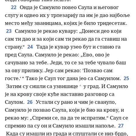
22
Онда је Самуило повео Саула и његовог
слугу и одвео их у трпезарију па им је дао најбоље
место међу званицама, којих је било тридесетак.
23
Самуило је рекао кувару: „Донеси део који
сам ти дао и за који сам ти рекао да га ставиш на
24
страну.“
Тада је кувар узео бут и ставио га
пред Саула. Самуило је рекао: „Ево, ово је
сачувано за тебе. Једи, то се за тебе чувало баш
за ову прилику. Јер сам рекао: ’Позвао сам
25
госте.‘ “ Тако је Саул тог дана јео са Самуилом.
+
Затим су сишли са узвишице
у град. И Самуило
је на крову своје куће наставио разговор са
26
Саулом.
Устали су рано и чим је свануло,
Самуило је позвао Саула, који је био на крову, и
рекао му: „Спреми се, па да те испратим.“ Саул се
27
спремио па су он и Самуило изашли напоље.
Када су изашли из града и спуштали се низ брдо,