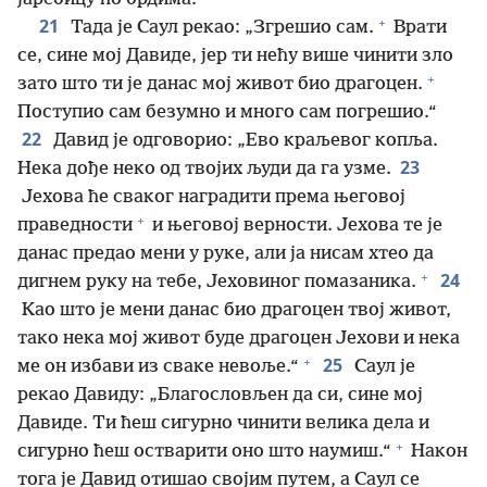
+
21
Тада је Саул рекао: „Згрешио сам.
Врати
се, сине мој Давиде, јер ти нећу више чинити зло
+
зато што ти је данас мој живот био драгоцен.
Поступио сам безумно и много сам погрешио.“
22
Давид је одговорио: „Ево краљевог копља.
23
Нека дође неко од твојих људи да га узме.
Јехова ће сваког наградити према његовој
+
праведности
и његовој верности. Јехова те је
данас предао мени у руке, али ја нисам хтео да
+
24
дигнем руку на тебе, Јеховиног помазаника.
Као што је мени данас био драгоцен твој живот,
тако нека мој живот буде драгоцен Јехови и нека
+
25
ме он избави из сваке невоље.“
Саул је
рекао Давиду: „Благословљен да си, сине мој
Давиде. Ти ћеш сигурно чинити велика дела и
+
сигурно ћеш остварити оно што наумиш.“
Након
тога је Давид отишао својим путем, а Саул се