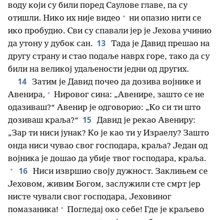
воду који су били поред Саулове главе, па су
+
отишли. Нико их није видео
ни опазио нити се
ико пробудио. Сви су спавали јер је Јехова учинио
13
да утону у дубок сан.
Тада је Давид прешао на
другу страну и стао подаље наврх горе, тако да су
били на великој удаљености једни од других.
14
Затим је Давид почео да дозива војнике и
+
Авенира,
Нировог сина: „Авенире, зашто се не
одазиваш?“ Авенир је одговорио: „Ко си ти што
15
дозиваш краља?“
Давид је рекао Авениру:
„Зар ти ниси јунак? Ко је као ти у Израелу? Зашто
онда ниси чувао свог господара, краља? Један од
војника је дошао да убије твог господара, краља.
+
16
Ниси извршио своју дужност. Заклињем се
Јеховом, живим Богом, заслужили сте смрт јер
нисте чували свог господара, Јеховиног
+
помазаника!
Погледај око себе! Где је краљево