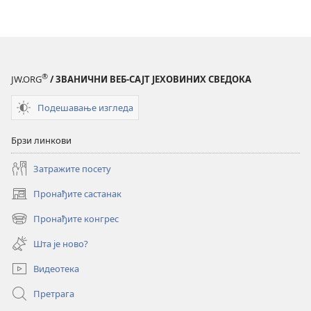
®
JW.ORG
/ ЗВАНИЧНИ ВЕБ-САЈТ ЈЕХОВИНИХ СВЕДОКА
Подешавање изгледа
Брзи линкови
Затражите посету
Пронађите састанак
(отвара
нови
Пронађите конгрес
(отвара
прозор)
нови
Шта је ново?
прозор)
Видеотека
Претрага