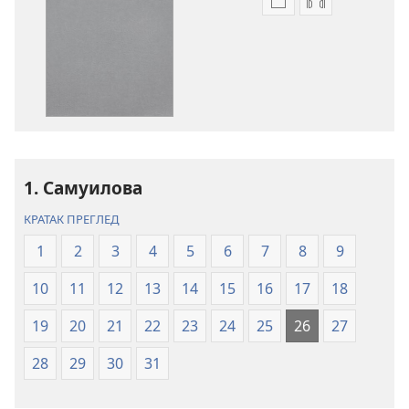
Формати
Формати
за
за
преузимање
преузимање
електронских
аудио-
публикација
садржаја
Свето
Свето
писмо
писмо
–
–
превод
превод
1. Самуилова
Нови
Нови
КРАТАК ПРЕГЛЕД
свет
свет
(ревидирано
(ревидирано
1
2
3
4
5
6
7
8
9
издање
издање
10
11
12
13
14
15
16
17
18
из
из
2019)
2019)
19
20
21
22
23
24
25
26
27
28
29
30
31