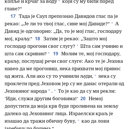
+
копље и крчаг за воду
који су му били поред
главе?“
17
Тада је Саул препознао Давидов глас па је
+
рекао: „Је ли то твој глас, сине мој Давиде?“
А
Давид је одговорио: „Да, то је мој глас, господару
18
мој, краљу.“
Затим је рекао: „Зашто мој
+
господар прогони свог слугу?
Шта сам учинио и
+
19
шта сам скривио?
Молим те, мој господару,
краљу, послушај речи свог слуге: Ако те је Јехова
навео да ме прогониш, нека прихвати мој принос
+
од жита. Али ако су то учинили људи,
нека су
проклети пред Јеховом јер су ме данас отерали од
+
*
Јеховиног народа
.
То је као да су ми рекли:
20
’Иди, служи другим боговима!‘
Немој
допустити да моја крв буде проливена на земљу
далеко од Јеховиног лица. Израелски краљ је
+
изашао да тражи обичну буву,
као да лови
јаребицу по брдима.“