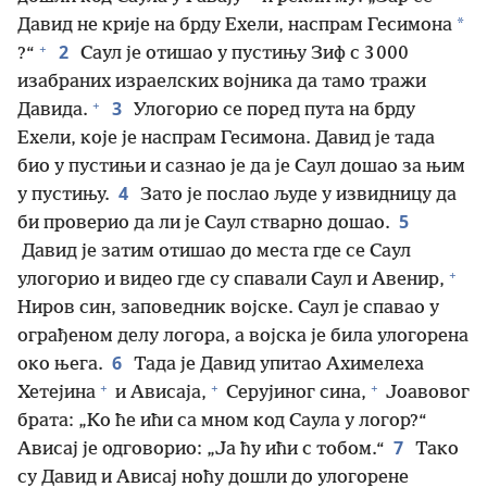
*
Давид не крије на брду Ехели, наспрам Гесимона
+
2
?“
Саул је отишао у пустињу Зиф с 3 000
изабраних израелских војника да тамо тражи
+
3
Давида.
Улогорио се поред пута на брду
Ехели, које је наспрам Гесимона. Давид је тада
био у пустињи и сазнао је да је Саул дошао за њим
4
у пустињу.
Зато је послао људе у извидницу да
5
би проверио да ли је Саул стварно дошао.
Давид је затим отишао до места где се Саул
+
улогорио и видео где су спавали Саул и Авенир,
Ниров син, заповедник војске. Саул је спавао у
ограђеном делу логора, а војска је била улогорена
6
око њега.
Тада је Давид упитао Ахимелеха
+
+
+
Хетејина
и Ависаја,
Серујиног сина,
Јоавовог
брата: „Ко ће ићи са мном код Саула у логор?“
7
Ависај је одговорио: „Ја ћу ићи с тобом.“
Тако
су Давид и Ависај ноћу дошли до улогорене