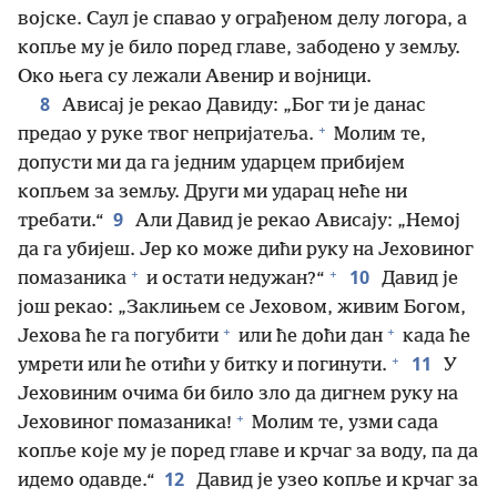
војске. Саул је спавао у ограђеном делу логора, а
копље му је било поред главе, забодено у земљу.
Око њега су лежали Авенир и војници.
8
Ависај је рекао Давиду: „Бог ти је данас
+
предао у руке твог непријатеља.
Молим те,
допусти ми да га једним ударцем прибијем
копљем за земљу. Други ми ударац неће ни
9
требати.“
Али Давид је рекао Ависају: „Немој
да га убијеш. Јер ко може дићи руку на Јеховиног
+
+
10
помазаника
и остати недужан?“
Давид је
још рекао: „Заклињем се Јеховом, живим Богом,
+
+
Јехова ће га погубити
или ће доћи дан
када ће
+
11
умрети или ће отићи у битку и погинути.
У
Јеховиним очима би било зло да дигнем руку на
+
Јеховиног помазаника!
Молим те, узми сада
копље које му је поред главе и крчаг за воду, па да
12
идемо одавде.“
Давид је узео копље и крчаг за