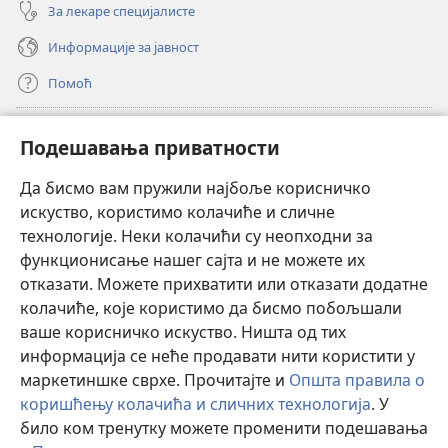
За лекаре специјалисте
Информације за јавност
Помоћ
Прилози
(отвара
Подешавања приватности
нови
прозор)
Да бисмо вам пружили најбоље корисничко
ОНЛАЈН БИБЛИОТЕКА Watchtower
(отвара
искуство, користимо колачиће и сличне
нови
®
JW Hub
технологије. Неки колачићи су неопходни за
прозор)
(отвара
функционисање нашег сајта и не можете их
нови
®
JW Library
прозор)
отказати. Можете прихватити или отказати додатне
колачиће, које користимо да бисмо побољшали
®
Watchtower Library
ваше корисничко искуство. Ништа од тих
информација се неће продавати нити користити у
маркетиншке сврхе. Прочитајте и
Општа правила о
коришћењу колачића и сличних технологија
. У
било ком тренутку можете променити подешавања
Copyright
© 2026 Watch Tower Bible and Tract Society of Pennsylvania.
ПРАВИЛА КОРИШЋЕЊА
|
ПРИВАТНОСТ
|
ПОДЕШАВАЊЕ