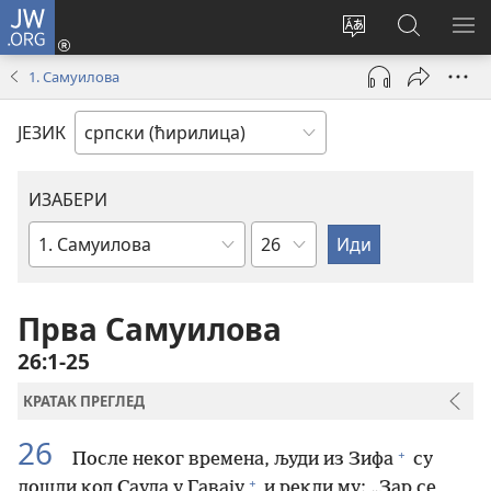
JW.ORG
Пријава
(отвара
Промени
Претрага
ПР
нови
језик
сајта
МЕ
1. Самуилова
прозор)
сајта
JW.ORG
ЈЕЗИК
ИЗАБЕРИ
Поглавље
Библијска
књига
Прва Самуилова
26:1-25
КРАТАК ПРЕГЛЕД
26
+
После неког времена, људи из Зифа
су
+
дошли код Саула у Гавају
и рекли му: „Зар се