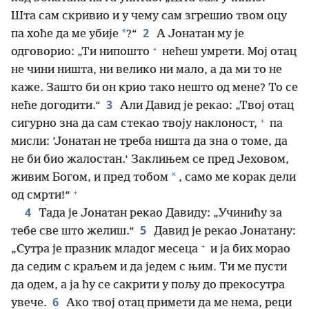
Шта сам скривио и у чему сам згрешио твом оцу
2
*
па хоће да ме убије
?“
А Јонатан му је
+
одговорио: „Ти нипошто
нећеш умрети. Мој отац
не чини ништа, ни велико ни мало, а да ми то не
каже. Зашто би он крио тако нешто од мене? То се
3
неће догодити.“
Али Давид је рекао: „Твој отац
+
сигурно зна да сам стекао твоју наклоност,
па
мисли: ’Јонатан не треба ништа да зна о томе, да
не би био жалостан.‘ Заклињем се пред Јеховом,
*
живим Богом, и пред тобом
, само ме корак дели
+
од смрти!“
4
Тада је Јонатан рекао Давиду: „Учинићу за
5
тебе све што желиш.“
Давид је рекао Јонатану:
+
„Сутра је празник младог месеца
и ја бих морао
да седим с краљем и да једем с њим. Ти ме пусти
да одем, а ја ћу се сакрити у пољу до прекосутра
6
увече.
Ако твој отац примети да ме нема, реци