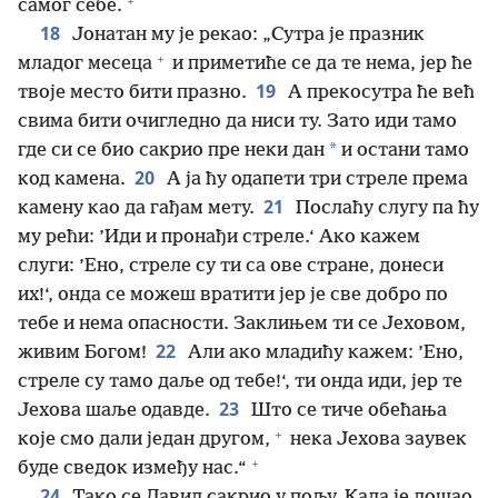
+
самог себе.
18
Јонатан му је рекао: „Сутра је празник
+
младог месеца
и приметиће се да те нема, јер ће
19
твоје место бити празно.
А прекосутра ће већ
свима бити очигледно да ниси ту. Зато иди тамо
*
где си се био сакрио пре неки дан
и остани тамо
20
код камена.
А ја ћу одапети три стреле према
21
камену као да гађам мету.
Послаћу слугу па ћу
му рећи: ’Иди и пронађи стреле.‘ Ако кажем
слуги: ’Ено, стреле су ти са ове стране, донеси
их!‘, онда се можеш вратити јер је све добро по
тебе и нема опасности. Заклињем ти се Јеховом,
22
живим Богом!
Али ако младићу кажем: ’Ено,
стреле су тамо даље од тебе!‘, ти онда иди, јер те
23
Јехова шаље одавде.
Што се тиче обећања
+
које смо дали један другом,
нека Јехова заувек
+
буде сведок између нас.“
24
Тако се Давид сакрио у пољу. Када је дошао