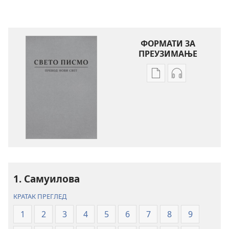
ФОРМАТИ ЗА
ПРЕУЗИМАЊЕ
Формати
Формати
за
за
преузимање
преузимање
електронских
аудио-
публикација
садржаја
Свето
Свето
писмо
писмо
–
–
превод
превод
1. Самуилова
Нови
Нови
КРАТАК ПРЕГЛЕД
свет
свет
(ревидирано
(ревидирано
1
2
3
4
5
6
7
8
9
издање
издање