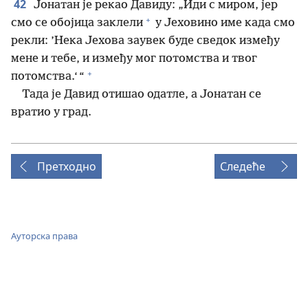
42
Јонатан је рекао Давиду: „Иди с миром, јер
+
смо се обојица заклели
у Јеховино име када смо
рекли: ’Нека Јехова заувек буде сведок између
мене и тебе, и између мог потомства и твог
+
потомства.‘ “
Тада је Давид отишао одатле, а Јонатан се
вратио у град.
Претходно
Следеће
Ауторска права