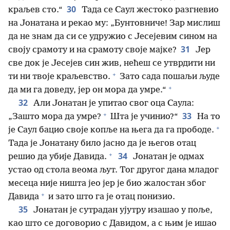
30
краљев сто.“
Тада се Саул жестоко разгневио
на Јонатана и рекао му: „Бунтовниче! Зар мислиш
да не знам да си се удружио с Јесејевим сином на
31
своју срамоту и на срамоту своје мајке?
Јер
све док је Јесејев син жив, нећеш се утврдити ни
+
ти ни твоје краљевство.
Зато сада пошаљи људе
+
да ми га доведу, јер он мора да умре.“
32
Али Јонатан је упитао свог оца Саула:
+
33
„Зашто мора да умре?
Шта је учинио?“
На то
+
је Саул бацио своје копље на њега да га прободе.
Тада је Јонатану било јасно да је његов отац
+
34
решио да убије Давида.
Јонатан је одмах
устао од стола веома љут. Тог другог дана младог
месеца није ништа јео јер је био жалостан због
+
Давида
и зато што га је отац понизио.
35
Јонатан је сутрадан ујутру изашао у поље,
као што се договорио с Давидом, а с њим је ишао