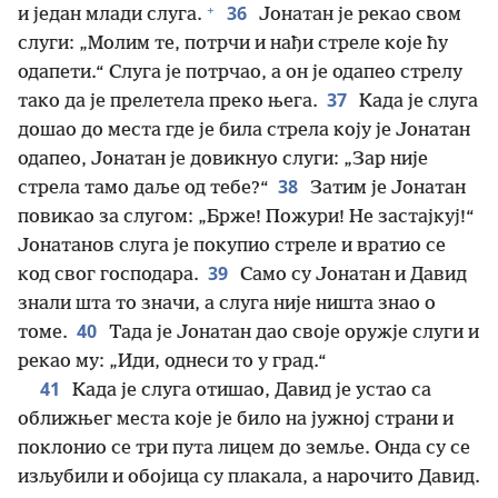
+
36
и један млади слуга.
Јонатан је рекао свом
слуги: „Молим те, потрчи и нађи стреле које ћу
одапети.“ Слуга је потрчао, а он је одапео стрелу
37
тако да је прелетела преко њега.
Када је слуга
дошао до места где је била стрела коју је Јонатан
одапео, Јонатан је довикнуо слуги: „Зар није
38
стрела тамо даље од тебе?“
Затим је Јонатан
повикао за слугом: „Брже! Пожури! Не застајкуј!“
Јонатанов слуга је покупио стреле и вратио се
39
код свог господара.
Само су Јонатан и Давид
знали шта то значи, а слуга није ништа знао о
40
томе.
Тада је Јонатан дао своје оружје слуги и
рекао му: „Иди, однеси то у град.“
41
Када је слуга отишао, Давид је устао са
оближњег места које је било на јужној страни и
поклонио се три пута лицем до земље. Онда су се
изљубили и обојица су плакала, а нарочито Давид.