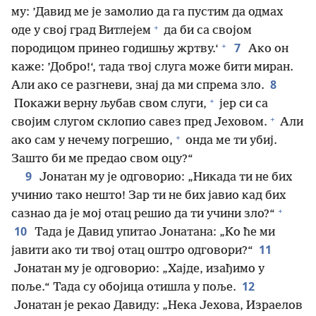
му: ’Давид ме је замолио да га пустим да одмах
+
оде у свој град Витлејем
да би са својом
+
7
породицом принео годишњу жртву.‘
Ако он
каже: ’Добро!‘, тада твој слуга може бити миран.
8
Али ако се разгневи, знај да ми спрема зло.
+
Покажи верну љубав свом слуги,
јер си са
+
својим слугом склопио савез пред Јеховом.
Али
+
ако сам у нечему погрешио,
онда ме ти убиј.
Зашто би ме предао свом оцу?“
9
Јонатан му је одговорио: „Никада ти не бих
учинио тако нешто! Зар ти не бих јавио кад бих
+
сазнао да је мој отац решио да ти учини зло?“
10
Тада је Давид упитао Јонатана: „Ко ће ми
11
јавити ако ти твој отац оштро одговори?“
Јонатан му је одговорио: „Хајде, изађимо у
12
поље.“ Тада су обојица отишла у поље.
Јонатан је рекао Давиду: „Нека Јехова, Израелов