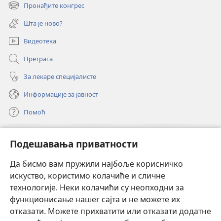
нови
Пронађите конгрес
(отвара
прозор)
нови
Шта је ново?
прозор)
Видеотека
Претрага
За лекаре специјалисте
Информације за јавност
Помоћ
Прилози
(отвара
Подешавања приватности
нови
прозор)
Да бисмо вам пружили најбоље корисничко
ОНЛАЈН БИБЛИОТЕКА Watchtower
(отвара
искуство, користимо колачиће и сличне
нови
®
JW Hub
технологије. Неки колачићи су неопходни за
прозор)
(отвара
функционисање нашег сајта и не можете их
нови
®
JW Library
прозор)
отказати. Можете прихватити или отказати додатне