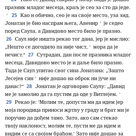
празник младог месеца, краљ је сео за сто да једе.
+
25
Као и обично, сео је на своје место, уза зид.
+
Јонатан је био наспрам њега, Авенир
је седео
поред Саула, а Давидово место било је празно.
26
Саул није ништа рекао тог дана, јер је мислио:
+
„Нешто се догодило па није чист,
мора да је
27
нечист.“
Сутрадан, дан после празника младог
месеца, Давидово место је и даље било празно.
Тада је Саул упитао свог сина Јонатана: „Зашто
+
Јесејев син
није дошао на оброк ни јуче ни
28
данас?“
Јонатан је одговорио Саулу: „Давид
+
ме је замолио да га пустим да оде у Витлејем.
29
Рекао је: ’Молим те, допусти ми да идем јер
моја породица приноси жртву у граду и брат ми је
поручио да дођем тамо. Зато, ако сам стекао
твоју наклоност, молим те, пусти ме да идем и
видим се са својом браћом.‘ Зато није дошао за