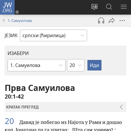
JW.ORG
Пријава
(отвара
Промени
Претрага
ПР
нови
језик
сајта
МЕ
1. Самуилова
прозор)
сајта
JW.ORG
ЈЕЗИК
ИЗАБЕРИ
Поглавље
Библијска
књига
Прва Самуилова
20:1-42
КРАТАК ПРЕГЛЕД
20
Давид је побегао из Најота у Рами и дошао
+
код Јонатана па га упитао: „Шта сам учинио?