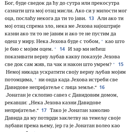
Бог, буде сведок да ћу до сутра или прекосутра
сазнати шта мој отац мисли. Ако си у милости мог
13
оца, послаћу некога да ти то јави.
Али ако ти
мој отац спрема зло, нека ме Јехова најоштрије
казни ако ти то не јавим и ако те не пустим да
+
одеш у миру. Нека Јехова буде с тобом,
као што
+
14
је био с мојим оцем.
И зар ми нећеш
показивати верну љубав какву показује Јехова
+
15
све док сам жив, па чак и након што умрем?
Немој никада ускратити своју верну љубав мојим
+
потомцима,
ни онда када Јехова истреби све
16
Давидове непријатеље с лица земље.“
Јонатан је склопио савез с Давидовим домом,
рекавши: „Нека Јехова казни Давидове
17
непријатеље.“
Тако је Јонатан замолио
Давида да му потврди заклетву на темељу своје
љубави према њему, јер га је Јонатан волео као