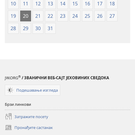
10
11
12
13
14
15
16
17
18
из
из
2019)
2019)
19
20
21
22
23
24
25
26
27
28
29
30
31
®
JW.ORG
/ ЗВАНИЧНИ ВЕБ-САЈТ ЈЕХОВИНИХ СВЕДОКА
Подешавање изгледа
Брзи линкови
Затражите посету
Пронађите састанак
(отвара