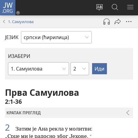
JW.ORG
Пријава
(отвара
Промени
Претрага
ПР
нови
језик
сајта
МЕ
1. Самуилова
прозор)
сајта
JW.ORG
ЈЕЗИК
ИЗАБЕРИ
Поглавље
Библијска
књига
Прва Самуилова
2:1-36
КРАТАК ПРЕГЛЕД
2
Затим је Ана рекла у молитви:
+
„Срце ми је радосно због Јехове,