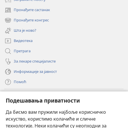
Пронађите састанак
(отвара
нови
Пронађите конгрес
(отвара
прозор)
нови
Шта је ново?
прозор)
Видеотека
Претрага
За лекаре специјалисте
Информације за јавност
Помоћ
Прилози
(отвара
Подешавања приватности
нови
прозор)
Да бисмо вам пружили најбоље корисничко
ОНЛАЈН БИБЛИОТЕКА Watchtower
(отвара
искуство, користимо колачиће и сличне
нови
®
JW Hub
технологије. Неки колачићи су неопходни за
прозор)
(отвара