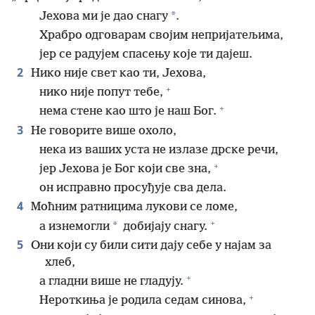
*
Јехова ми је дао снагу
.
Храбро одговарам својим непријатељима,
јер се радујем спасењу које ти дајеш.
2
Нико није свет као ти, Јехова,
+
нико није попут тебе,
+
нема стене као што је наш Бог.
3
Не говорите више охоло,
нека из ваших уста не излазе дрске речи,
+
јер Јехова је Бог који све зна,
он исправно просуђује сва дела.
4
Моћним ратницима лукови се ломе,
+
*
а изнемогли
добијају снагу.
5
Они који су били сити дају себе у најам за
хлеб,
+
а гладни више не гладују.
+
Нероткиња је родила седам синова,