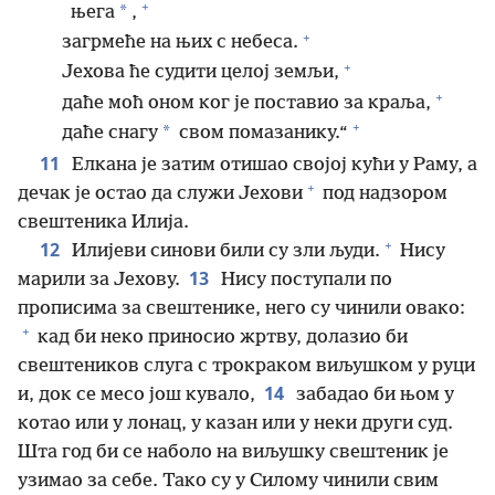
+
*
њега
,
+
загрмеће на њих с небеса.
+
Јехова ће судити целој земљи,
+
даће моћ оном ког је поставио за краља,
+
*
даће снагу
свом помазанику.“
11
Елкана је затим отишао својој кући у Раму, а
+
дечак је остао да служи Јехови
под надзором
свештеника Илија.
+
12
Илијеви синови били су зли људи.
Нису
13
марили за Јехову.
Нису поступали по
прописима за свештенике, него су чинили овако:
+
кад би неко приносио жртву, долазио би
свештеников слуга с трокраком виљушком у руци
14
и, док се месо још кувало,
забадао би њом у
котао или у лонац, у казан или у неки други суд.
Шта год би се наболо на виљушку свештеник је
узимао за себе. Тако су у Силому чинили свим