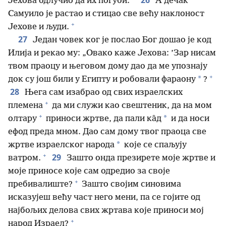
Јехова одлучио да их погуби.
А дечак
Самуило је растао и стицао све већу наклоност
+
Јехове и људи.
27
Један човек ког је послао Бог дошао је код
Илија и рекао му: „Овако каже Јехова: ’Зар нисам
твом праоцу и његовом дому дао да ме упознају
+
*
док су још били у Египту и робовали фараону
?
28
Њега сам изабрао од свих израелских
+
племена
да ми служи као свештеник, да на мом
+
*
олтару
приноси жртве, да пали ка̂д
и да носи
ефод преда мном. Дао сам дому твог праоца све
*
жртве израелског народа
које се спаљују
+
29
ватром.
Зашто онда презирете моје жртве и
моје приносе које сам одредио за своје
+
пребивалиште?
Зашто својим синовима
исказујеш већу част него мени, па се гојите од
најбољих делова свих жртава које приноси мој
+
народ Израел?