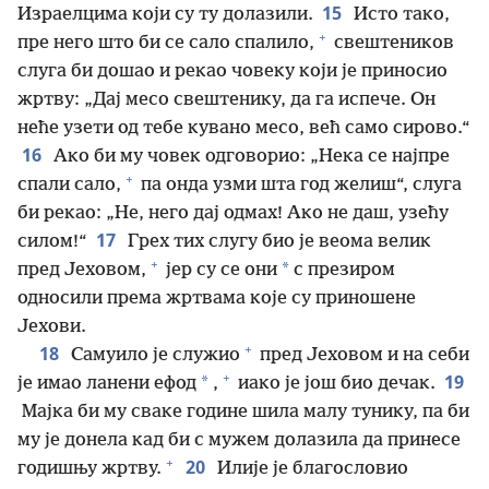
15
Израелцима који су ту долазили.
Исто тако,
+
пре него што би се сало спалило,
свештеников
слуга би дошао и рекао човеку који је приносио
жртву: „Дај месо свештенику, да га испече. Он
неће узети од тебе кувано месо, већ само сирово.“
16
Ако би му човек одговорио: „Нека се најпре
+
спали сало,
па онда узми шта год желиш“, слуга
би рекао: „Не, него дај одмах! Ако не даш, узећу
17
силом!“
Грех тих слугу био је веома велик
+
*
пред Јеховом,
јер су се они
с презиром
односили према жртвама које су приношене
Јехови.
+
18
Самуило је служио
пред Јеховом и на себи
+
19
*
је имао ланени ефод
,
иако је још био дечак.
Мајка би му сваке године шила малу тунику, па би
му је донела кад би с мужем долазила да принесе
+
20
годишњу жртву.
Илије је благословио