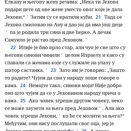
Елкану и његову жену речима: „Нека ти Јехова
подари дете од ове жене уместо овог које је дала
+
21
Јехови.“
Затим су се вратили кући.
Тада се
Јехова смиловао на Ану и дао јој да има још деце
+
па је родила три сина и две ћерке. А дечак
+
Самуило је растао пред Јеховом.
22
Илије је био врло стар, али чуо је све што су
+
његови синови чинили
целом Израелу и како су
спавали са женама које су служиле на улазу у
+
23
шатор састанка.
Зато им је говорио: „Зашто
то радите? Чујем да сви у народу лоше говоре о
24
вама.
Немојте тако, синови моји! Није добро
оно што чујем да се у Јеховином народу прича о
25
вама.
Ако човек згреши другом човеку, неко
*
се може заузети за њега пред Јеховом
. Али ако
+
човек згреши Јехови,
ко ће се молити за њега?“
Међутим, они нису послушали свог оца, јер је
+
26