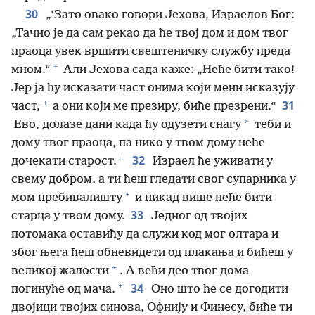
30
„’Зато овако говори Јехова, Израелов Бог:
„Тачно је да сам рекао да ће твој дом и дом твог
праоца увек вршити свештеничку службу преда
+
мном.“
Али Јехова сада каже: „Неће бити тако!
Јер ја ћу исказати част онима који мени исказују
+
31
част,
а они који ме презиру, биће презрени.“
*
Ево, долазе дани када ћу одузети снагу
теби и
дому твог праоца, па нико у твом дому неће
+
32
дочекати старост.
Израел ће уживати у
свему добром, а ти ћеш гледати свог супарника у
+
мом пребивалишту
и никад више неће бити
33
старца у твом дому.
Једног од твојих
потомака оставићу да служи код мог олтара и
због њега ћеш обневидети од плакања и бићеш у
*
великој жалости
. А већи део твог дома
+
34
погинуће од мача.
Оно што ће се догодити
двојици твојих синова, Офнију и Финесу, биће ти