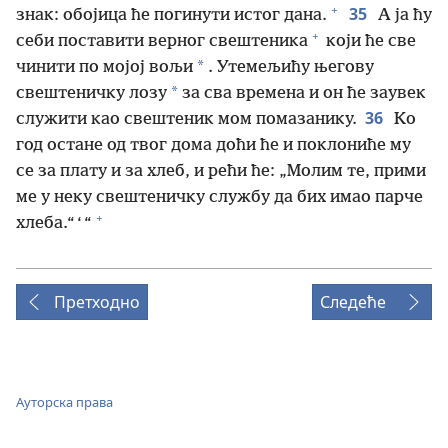
+
35
знак: обојица ће погинути истог дана.
А ја ћу
+
себи поставити верног свештеника
који ће све
*
чинити по мојој вољи
. Утемељићу његову
*
свештеничку лозу
за сва времена и он ће заувек
36
служити као свештеник мом помазанику.
Ко
год остане од твог дома доћи ће и поклониће му
се за плату и за хлеб, и рећи ће: „Молим те, прими
ме у неку свештеничку службу да бих имао парче
+
хлеба.“ ‘ “
Претходно
Следеће
Ауторска права