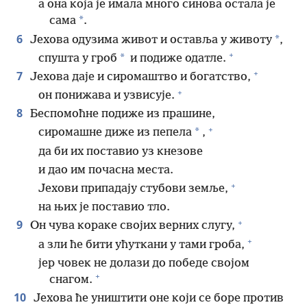
а она која је имала много синова остала је
*
сама
.
6
*
Јехова одузима живот и оставља у животу
,
+
*
спушта у гроб
и подиже одатле.
+
7
Јехова даје и сиромаштво и богатство,
+
он понижава и узвисује.
8
Беспомоћне подиже из прашине,
+
*
сиромашне диже из пепела
,
да би их поставио уз кнезове
и дао им почасна места.
+
Јехови припадају стубови земље,
на њих је поставио тло.
+
9
Он чува кораке својих верних слугу,
+
а зли ће бити ућуткани у тами гроба,
јер човек не долази до победе својом
+
снагом.
10
Јехова ће уништити оне који се боре против