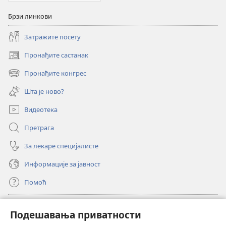
Брзи линкови
Затражите посету
Пронађите састанак
(отвара
нови
Пронађите конгрес
(отвара
прозор)
нови
Шта је ново?
прозор)
Видеотека
Претрага
За лекаре специјалисте
Информације за јавност
Помоћ
Прилози
(отвара
Подешавања приватности
нови