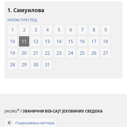
–
–
превод
превод
1. Самуилова
Нови
Нови
КРАТАК ПРЕГЛЕД
свет
свет
(ревидирано
(ревидирано
1
2
3
4
5
6
7
8
9
издање
издање
10
11
12
13
14
15
16
17
18
из
из
2019)
2019)
19
20
21
22
23
24
25
26
27
28
29
30
31
®
JW.ORG
/ ЗВАНИЧНИ ВЕБ-САЈТ ЈЕХОВИНИХ СВЕДОКА
Подешавање изгледа