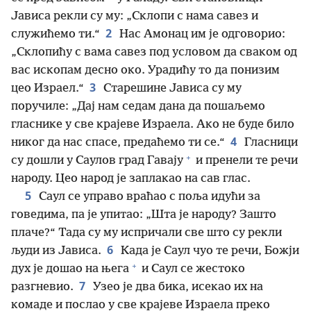
Јависа рекли су му: „Склопи с нама савез и
2
служићемо ти.“
Нас Амонац им је одговорио:
„Склопићу с вама савез под условом да сваком од
вас ископам десно око. Урадићу то да понизим
3
цео Израел.“
Старешине Јависа су му
поручиле: „Дај нам седам дана да пошаљемо
гласнике у све крајеве Израела. Ако не буде било
4
никог да нас спасе, предаћемо ти се.“
Гласници
+
су дошли у Саулов град Гавају
и пренели те речи
народу. Цео народ је заплакао на сав глас.
5
Саул се управо враћао с поља идући за
говедима, па је упитао: „Шта је народу? Зашто
плаче?“ Тада су му испричали све што су рекли
6
људи из Јависа.
Када је Саул чуо те речи, Божји
+
дух је дошао на њега
и Саул се жестоко
7
разгневио.
Узео је два бика, исекао их на
комаде и послао у све крајеве Израела преко