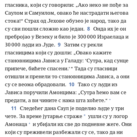
гласника, који су говорили: „Ако неко не пође за
Саулом и Самуилом, овако ће настрадати његова
стока!“ Страх од Јехове обузео је народ, тако да
8
су сви пошли сложно као један.
Онда их је он
пребројао у Везеку и било је 300 000 Израелаца и
9
30 000 људи из Јуде.
Затим су рекли
гласницима који су дошли: „Овако кажите
становницима Јависа у Галаду: ’Сутра, кад сунце
припече, бићете спасени.‘ “ Тада су гласници
отишли и пренели то становницима Јависа, а они
10
су се веома обрадовали.
Тако су људи из
Јависа поручили Амонцима: „Сутра ћемо вам се
+
предати, а ви чините с нама шта хоћете.“
11
Следећег дана Саул је поделио људе у три
*
чете. За време јутарње страже
ушли су у логор
+
Амонаца
и убијали их све до подневне жеге. Они
који су преживели разбежали су се, тако да ни