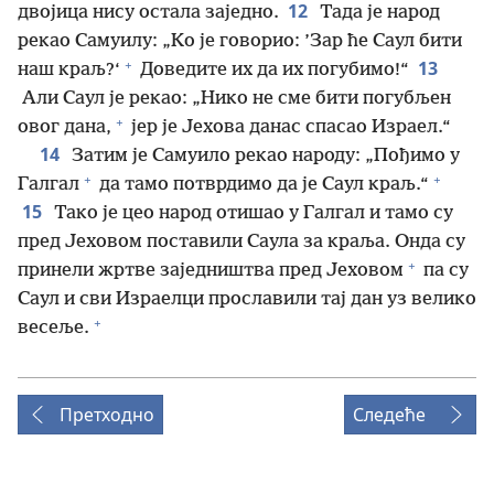
12
двојица нису остала заједно.
Тада је народ
рекао Самуилу: „Ко је говорио: ’Зар ће Саул бити
+
13
наш краљ?‘
Доведите их да их погубимо!“
Али Саул је рекао: „Нико не сме бити погубљен
+
овог дана,
јер је Јехова данас спасао Израел.“
14
Затим је Самуило рекао народу: „Пођимо у
+
+
Галгал
да тамо потврдимо да је Саул краљ.“
15
Тако је цео народ отишао у Галгал и тамо су
пред Јеховом поставили Саула за краља. Онда су
+
принели жртве заједништва пред Јеховом
па су
Саул и сви Израелци прославили тај дан уз велико
+
весеље.
Претходно
Следеће