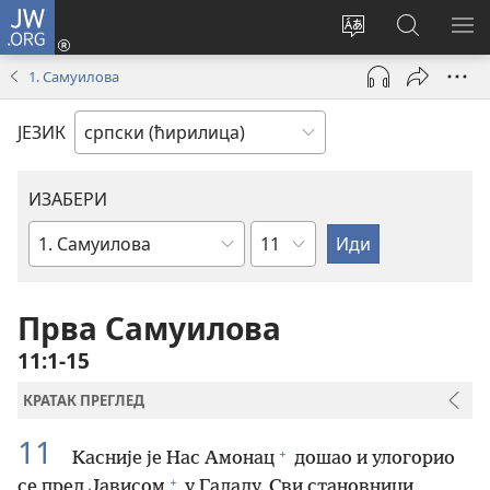
JW.ORG
Пријава
(отвара
Промени
Претрага
ПР
нови
језик
сајта
МЕ
1. Самуилова
прозор)
сајта
JW.ORG
ЈЕЗИК
ИЗАБЕРИ
Поглавље
Библијска
књига
Прва Самуилова
11:1-15
КРАТАК ПРЕГЛЕД
11
+
Касније је Нас Амонац
дошао и улогорио
+
се пред Јависом
у Галаду. Сви становници