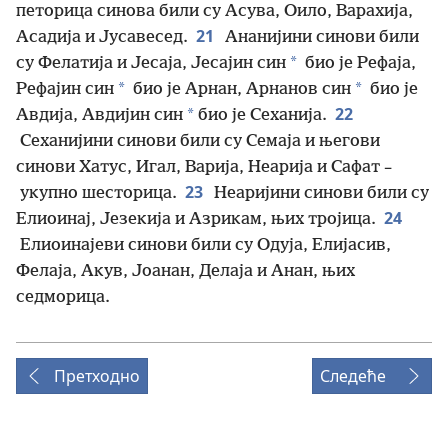
петорица синова били су Асува, Оило, Варахија,
21
Асадија и Јусавесед.
Ананијини синови били
*
су Фелатија и Јесаја, Јесајин син
био је Рефаја,
*
*
Рефајин син
био је Арнан, Арнанов син
био је
22
*
Авдија, Авдијин син
био је Сеханија.
Сеханијини синови били су Семаја и његови
синови Хатус, Игал, Варија, Неарија и Сафат –
23
укупно шесторица.
Неаријини синови били су
24
Елиоинај, Језекија и Азрикам, њих тројица.
Елиоинајеви синови били су Одуја, Елијасив,
Фелаја, Акув, Јоанан, Делаја и Анан, њих
седморица.
Претходно
Следеће