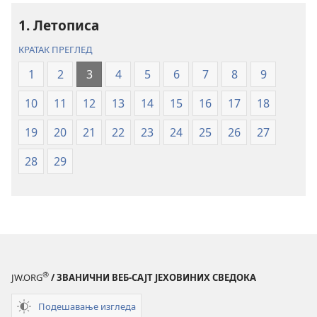
–
–
превод
превод
1. Летописа
Нови
Нови
КРАТАК ПРЕГЛЕД
свет
свет
(ревидирано
(ревидирано
1
2
3
4
5
6
7
8
9
издање
издање
10
11
12
13
14
15
16
17
18
из
из
2019)
2019)
19
20
21
22
23
24
25
26
27
28
29
®
JW.ORG
/ ЗВАНИЧНИ ВЕБ-САЈТ ЈЕХОВИНИХ СВЕДОКА
Подешавање изгледа