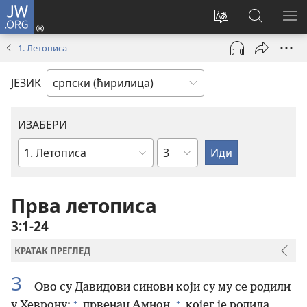
JW.ORG
Пријава
(отвара
Промени
Претрага
ПР
нови
језик
сајта
МЕ
1. Летописа
прозор)
сајта
JW.ORG
ЈЕЗИК
ИЗАБЕРИ
Поглавље
Библијска
књига
Прва летописа
3:1-24
КРАТАК ПРЕГЛЕД
3
Ово су Давидови синови који су му се родили
+
+
у Хеврону:
првенац Амнон,
којег је родила