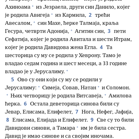
+
Ахиноама
из Језраела, други син Данило, којег
+
2
је родила Авигеја
из Кармила,
трећи
+
Авесалом,
син Махе, ћерке Талмаја, краља
+
3
Гесура, четврти Адонија,
Агитин син,
пети
Сефатија, којег је родила Авитала и шести Итрам,
4
којег је родила Давидова жена Егла.
Та
шесторица су му се родила у Хеврону. Тамо је
владао седам година и шест месеци, а 33 године
+
владао је у Јерусалиму.
5
Ово су они који су му се родили у
+
+
Јерусалиму:
Симеја, Совав, Натан
и Соломон.
+
+
Њих четворицу је родила Витсавеја,
Амилова
6
ћерка.
Остала деветорица синова били су
7
Јевар, Елисама, Елифелет,
Нога, Нефег, Јафија,
8
9
Елисама, Елијада и Елифелет.
Све су то били
+
Давидови синови, а Тамара
им је била сестра.
Давид је имао синове и са својим иночама.