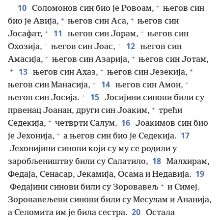
+
10
Соломонов син био је Ровоам,
његов син
+
+
био је Авија,
његов син Аса,
његов син
+
+
11
Јосафат,
његов син Јорам,
његов син
+
+
12
Охозија,
његов син Јоас,
његов син
+
+
Амасија,
његов син Азарија,
његов син Јотам,
+
+
+
13
његов син Ахаз,
његов син Језекија,
+
+
14
његов син Манасија,
његов син Амон,
+
15
његов син Јосија.
Јосијини синови били су
+
првенац Јоанан, други син Јоаким,
трећи
+
16
Седекија,
четврти Салум.
Јоакимов син био
+
17
је Јехонија,
а његов син био је Седекија.
Јехонијини синови који су му се родили у
18
заробљеништву били су Салатило,
Малхирам,
19
Федаја, Сенасар, Јекамија, Осама и Недавија.
+
Федајини синови били су Зоровавељ
и Симеј.
Зоровавељеви синови били су Месулам и Ананија,
20
а Селомита им је била сестра.
Остала