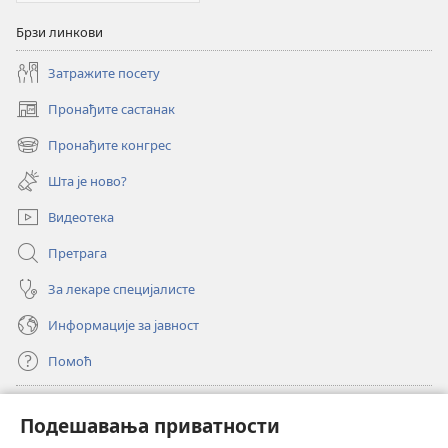
Брзи линкови
Затражите посету
Пронађите састанак
(отвара
нови
Пронађите конгрес
(отвара
прозор)
нови
Шта је ново?
прозор)
Видеотека
Претрага
За лекаре специјалисте
Информације за јавност
Помоћ
Прилози
(отвара
Подешавања приватности
нови