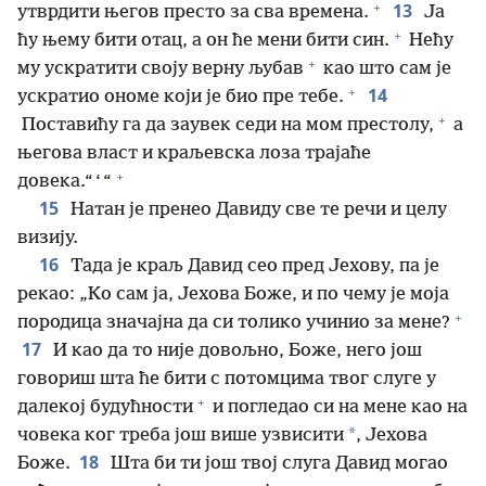
+
13
утврдити његов престо за сва времена.
Ја
+
ћу њему бити отац, а он ће мени бити син.
Нећу
+
му ускратити своју верну љубав
као што сам је
+
14
ускратио ономе који је био пре тебе.
+
Поставићу га да заувек седи на мом престолу,
а
његова власт и краљевска лоза трајаће
+
довека.“ ‘ “
15
Натан је пренео Давиду све те речи и целу
визију.
16
Тада је краљ Давид сео пред Јехову, па је
рекао: „Ко сам ја, Јехова Боже, и по чему је моја
+
породица значајна да си толико учинио за мене?
17
И као да то није довољно, Боже, него још
говориш шта ће бити с потомцима твог слуге у
+
далекој будућности
и погледао си на мене као на
*
човека ког треба још више узвисити
, Јехова
18
Боже.
Шта би ти још твој слуга Давид могао