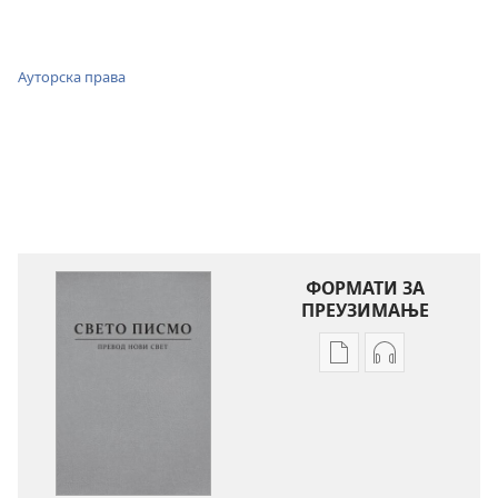
Ауторска права
ФОРМАТИ ЗА
ПРЕУЗИМАЊЕ
Формати
Формати
за
за
преузимање
преузимање
електронских
аудио-
публикација
садржаја