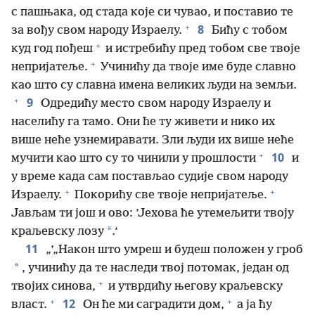
с пашњака, од стада које си чувао, и поставио те
+
8
за вођу свом народу Израелу.
Бићу с тобом
+
куд год пођеш
и истребићу пред тобом све твоје
+
непријатеље.
Учинићу да твоје име буде славно
као што су славна имена великих људи на земљи.
+
9
Одредићу место свом народу Израелу и
населићу га тамо. Они ће ту живети и нико их
више неће узнемиравати. Зли људи их више неће
+
10
мучити као што су то чинили у прошлости
и
у време када сам постављао судије свом народу
+
+
Израелу.
Покорићу све твоје непријатеље.
Јављам ти још и ово: ’Јехова ће утемељити твоју
*
краљевску лозу
.‘
11
„’„Након што умреш и будеш положен у гроб
*
, учинићу да те наследи твој потомак, један од
+
твојих синова,
и утврдићу његову краљевску
+
+
12
власт.
Он ће ми саградити дом,
а ја ћу