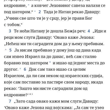
+
кедровине,
а ковчег Јеховиног савеза налази се
+
2
под шатором.“
Тада је Натан рекао Давиду:
„Учини све што ти је у срцу, јер је прави Бог
с тобом.“
3
4
Те ноћи Натану је дошла Божја реч:
„Иди и
реци мом слуги Давиду: ’Овако каже Јехова:
„Нећеш ми ти саградити дом да у њему пребивам.
+
5
Ја нисам пребивао у дому још од дана када
сам извео Израел па до данас, већ сам стално
*
боравио под шатором
и ишао од једног места до
+
6
другог.
Док сам тако ишао са целим
Израелом, да ли сам неком од израелских судија,
које сам поставио за пастире свом народу, икада
рекао: ’Зашто ми нисте саградили дом од
кедровине?‘ “ ‘
7
„Зато сада овако кажи мом слуги Давиду:
’Овако каже Јехова над војскама: „Ја сам те узео