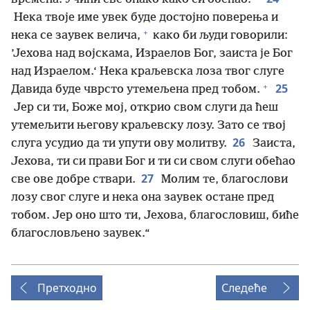
Нека твоје име увек буде достојно поверења и
+
нека се заувек велича,
како би људи говорили:
’Јехова над војскама, Израелов Бог, заиста је Бог
над Израелом.‘ Нека краљевска лоза твог слуге
+
25
Давида буде чврсто утемељена пред тобом.
Јер си ти, Боже мој, открио свом слуги да ћеш
утемељити његову краљевску лозу. Зато се твој
26
слуга усудио да ти упути ову молитву.
Заиста,
Јехова, ти си прави Бог и ти си свом слуги обећао
27
све ове добре ствари.
Молим те, благослови
лозу свог слуге и нека она заувек остане пред
тобом. Јер оно што ти, Јехова, благословиш, биће
благословљено заувек.“
Претходно
Следеће