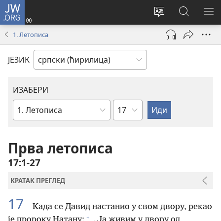
JW.ORG
Пријава
(отвара
Промени
Претрага
ПР
нови
језик
сајта
МЕ
1. Летописа
прозор)
сајта
JW.ORG
ЈЕЗИК
ИЗАБЕРИ
Поглавље
Библијска
књига
Прва летописа
17:1-27
КРАТАК ПРЕГЛЕД
17
Када се Давид настанио у свом двору, рекао
+
је пророку Натану:
„Ја живим у двору од