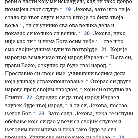
рећи о части коју ми исказујеш, кад ти тако добро
+
19
познајеш свог слугу?
Јехова, зато што ти је
стало до твог слуге и зато што је то била твоја
*
воља
, ти си учинио сва ова велика дела и
+
20
показао си колико си велик.
Јехова, нико
+
+
није као ти
и нема Бога осим тебе
– све што
21
смо својим ушима чули то потврђује.
Који је
+
народ на земљи као твој народ Израел?
Њега си,
+
прави Боже, откупио да буде твој народ.
Прославио си своје име, учинивши велика дела
+
која уливају страхопоштовање.
Отерао си друге
+
народе пред својим народом,
који си откупио из
22
Египта.
Одредио си да твој народ Израел
+
заувек буде твој народ,
а ти си, Јехова, постао
+
23
његов Бог.
Зато сада, Јехова, нека се испуни
обећање које си дао у вези са својим слугом и
његовим потомцима и нека тако буде за сва
+
24
времена. Учини све онако како си обећао.