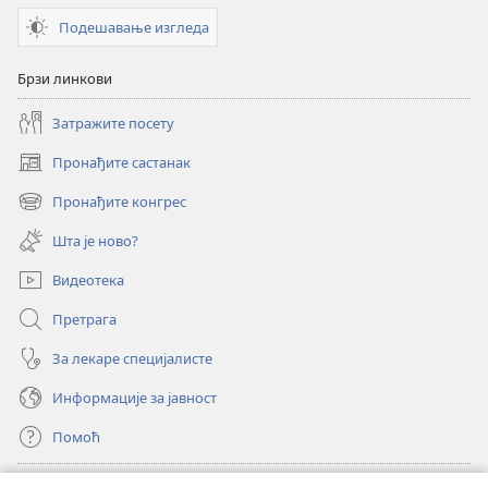
Подешавање изгледа
Брзи линкови
Затражите посету
Пронађите састанак
(отвара
нови
Пронађите конгрес
(отвара
прозор)
нови
Шта је ново?
прозор)
Видеотека
Претрага
За лекаре специјалисте
Информације за јавност
Помоћ