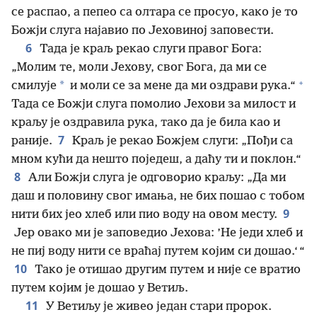
се распао, а пепео са олтара се просуо, како је то
Божји слуга најавио по Јеховиној заповести.
6
Тада је краљ рекао слуги правог Бога:
„Молим те, моли Јехову, свог Бога, да ми се
+
*
смилује
и моли се за мене да ми оздрави рука.“
Тада се Божји слуга помолио Јехови за милост и
краљу је оздравила рука, тако да је била као и
7
раније.
Краљ је рекао Божјем слуги: „Пођи са
мном кући да нешто поједеш, а даћу ти и поклон.“
8
Али Божји слуга је одговорио краљу: „Да ми
даш и половину свог имања, не бих пошао с тобом
9
нити бих јео хлеб или пио воду на овом месту.
Јер овако ми је заповедио Јехова: ’Не једи хлеб и
не пиј воду нити се враћај путем којим си дошао.‘ “
10
Тако је отишао другим путем и није се вратио
путем којим је дошао у Ветиљ.
11
У Ветиљу је живео један стари пророк.