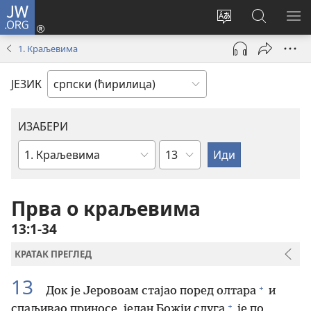
JW.ORG
Пријава
(отвара
Промени
Претрага
ПР
нови
језик
сајта
МЕ
1. Краљевима
прозор)
сајта
JW.ORG
ЈЕЗИК
ИЗАБЕРИ
Поглавље
Библијска
књига
Прва о краљевима
13:1-34
КРАТАК ПРЕГЛЕД
13
+
Док је Јеровоам стајао поред олтара
и
+
спаљивао приносе, један Божји слуга
је по