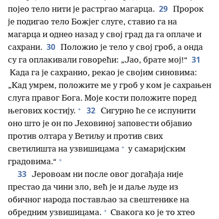
29
појео тело нити је растргао магарца.
Пророк
је подигао тело Божјег слуге, ставио га на
магарца и однео назад у свој град да га оплаче и
30
сахрани.
Положио је тело у свој гроб, а онда
31
су га оплакивали говорећи: „Јао, брате мој!“
Када га је сахранио, рекао је својим синовима:
„Кад умрем, положите ме у гроб у ком је сахрањен
слуга правог Бога. Моје кости положите поред
+
32
његових костију.
Сигурно ће се испунити
оно што је он по Јеховиној заповести објавио
против олтара у Ветиљу и против свих
+
светилишта на узвишицама
у самаријским
+
градовима.“
33
Јеровоам ни после овог догађаја није
престао да чини зло, већ је и даље људе из
обичног народа постављао за свештенике на
+
обредним узвишицама.
Свакога ко је то хтео