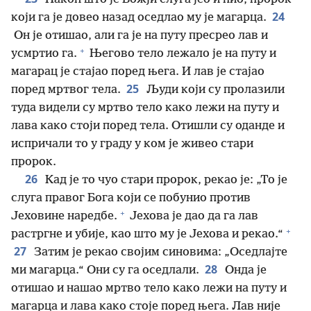
24
који га је довео назад оседлао му је магарца.
Он је отишао, али га је на путу пресрео лав и
+
усмртио га.
Његово тело лежало је на путу и
магарац је стајао поред њега. И лав је стајао
25
поред мртвог тела.
Људи који су пролазили
туда видели су мртво тело како лежи на путу и
лава како стоји поред тела. Отишли су оданде и
испричали то у граду у ком је живео стари
пророк.
26
Кад је то чуо стари пророк, рекао је: „То је
слуга правог Бога који се побунио против
+
Јеховине наредбе.
Јехова је дао да га лав
+
растргне и убије, као што му је Јехова и рекао.“
27
Затим је рекао својим синовима: „Оседлајте
28
ми магарца.“ Они су га оседлали.
Онда је
отишао и нашао мртво тело како лежи на путу и
магарца и лава како стоје поред њега. Лав није