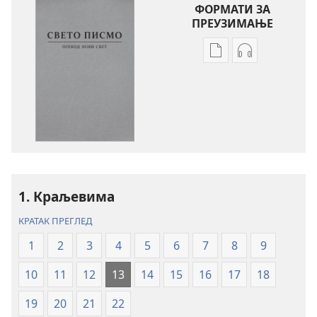
ФОРМАТИ ЗА
ПРЕУЗИМАЊЕ
Формати
Формати
за
за
преузимање
преузимање
електронских
аудио-
публикација
садржаја
Свето
Свето
писмо
писмо
–
–
превод
превод
1. Краљевима
Нови
Нови
КРАТАК ПРЕГЛЕД
свет
свет
(ревидирано
(ревидирано
1
2
3
4
5
6
7
8
9
издање
издање
10
11
12
13
14
15
16
17
18
из
из
2019)
2019)
19
20
21
22