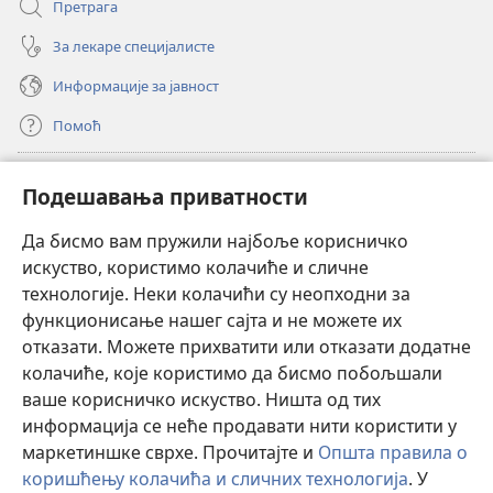
Претрага
За лекаре специјалисте
Информације за јавност
Помоћ
Прилози
(отвара
Подешавања приватности
нови
прозор)
Да бисмо вам пружили најбоље корисничко
ОНЛАЈН БИБЛИОТЕКА Watchtower
(отвара
искуство, користимо колачиће и сличне
нови
®
JW Hub
технологије. Неки колачићи су неопходни за
прозор)
(отвара
функционисање нашег сајта и не можете их
нови
®
JW Library
прозор)
отказати. Можете прихватити или отказати додатне
колачиће, које користимо да бисмо побољшали
®
Watchtower Library
ваше корисничко искуство. Ништа од тих
информација се неће продавати нити користити у
маркетиншке сврхе. Прочитајте и
Општа правила о
коришћењу колачића и сличних технологија
. У