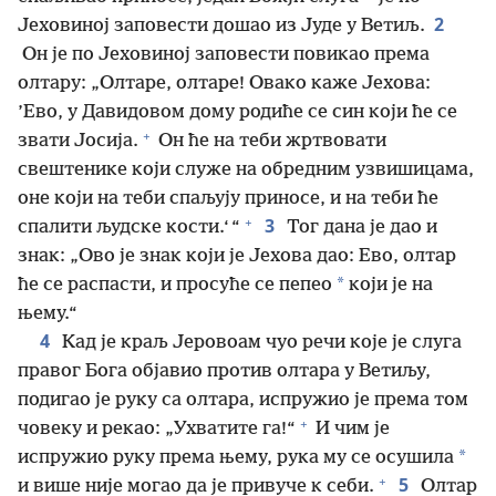
2
Јеховиној заповести дошао из Јуде у Ветиљ.
Он је по Јеховиној заповести повикао према
олтару: „Олтаре, олтаре! Овако каже Јехова:
’Ево, у Давидовом дому родиће се син који ће се
+
звати Јосија.
Он ће на теби жртвовати
свештенике који служе на обредним узвишицама,
оне који на теби спаљују приносе, и на теби ће
+
3
спалити људске кости.‘ “
Тог дана је дао и
знак: „Ово је знак који је Јехова дао: Ево, олтар
*
ће се распасти, и просуће се пепео
који је на
њему.“
4
Кад је краљ Јеровоам чуо речи које је слуга
правог Бога објавио против олтара у Ветиљу,
подигао је руку са олтара, испружио је према том
+
човеку и рекао: „Ухватите га!“
И чим је
*
испружио руку према њему, рука му се осушила
+
5
и више није могао да је привуче к себи.
Олтар