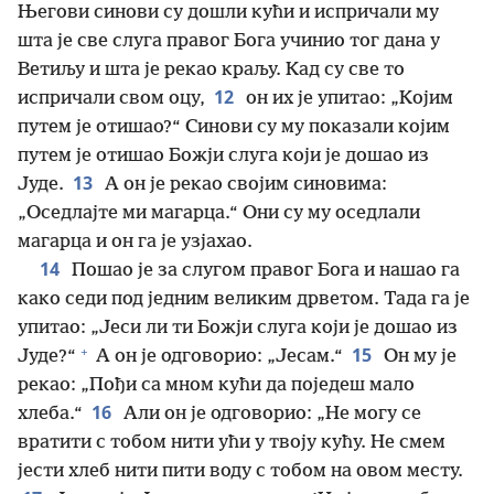
Његови синови су дошли кући и испричали му
шта је све слуга правог Бога учинио тог дана у
Ветиљу и шта је рекао краљу. Кад су све то
12
испричали свом оцу,
он их је упитао: „Којим
путем је отишао?“ Синови су му показали којим
путем је отишао Божји слуга који је дошао из
13
Јуде.
А он је рекао својим синовима:
„Оседлајте ми магарца.“ Они су му оседлали
магарца и он га је узјахао.
14
Пошао је за слугом правог Бога и нашао га
како седи под једним великим дрветом. Тада га је
упитао: „Јеси ли ти Божји слуга који је дошао из
+
15
Јуде?“
А он је одговорио: „Јесам.“
Он му је
рекао: „Пођи са мном кући да поједеш мало
16
хлеба.“
Али он је одговорио: „Не могу се
вратити с тобом нити ући у твоју кућу. Не смем
јести хлеб нити пити воду с тобом на овом месту.