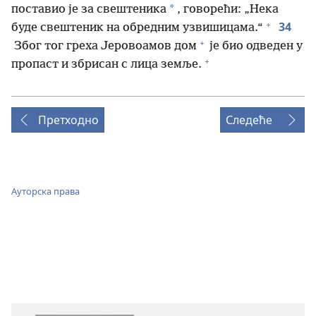
*
поставио је за свештеника
, говорећи: „Нека
+
34
буде свештеник на обредним узвишицама.“
+
Због тог греха Јеровоамов дом
је био одведен у
+
пропаст и збрисан с лица земље.
Претходно
Следеће
Ауторска права