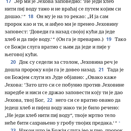
17
Јер ми је Јехова заповедио: ’Не једи хлеб
нити пиј воду тамо и не враћај се путем којим си
18
дошао.‘ “
Он му је на то рекао: „И ја сам
пророк као и ти, и анђео ми је пренео Јеховину
заповест: ’Доведи га назад својој кући да једе
19
хлеб и да пије воду.‘ “ (Он га је преварио.)
Тако
се Божји слуга вратио с њим да једе и пије у
његовој кући.
20
Док су седели за столом, Јеховина реч је
21
дошла пророку који га је довео назад.
Тада је
он Божјем слуги из Јуде објавио: „Овако каже
Јехова: ’Зато што си се побунио против Јеховине
наредбе и ниси се држао заповести коју ти је дао
22
Јехова, твој Бог,
него си се вратио овамо да
једеш хлеб и пијеш воду иако ти је било речено:
„Не једи хлеб нити пиј воду“, твоје мртво тело
+
неће бити сахрањено у гробу твојих предака.‘ “
23
Након што је Божји слуга јео и пио, пророк