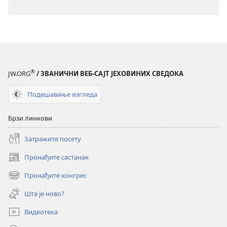
®
JW.ORG
/ ЗВАНИЧНИ ВЕБ-САЈТ ЈЕХОВИНИХ СВЕДОКА
Подешавање изгледа
Брзи линкови
Затражите посету
Пронађите састанак
(отвара
нови
Пронађите конгрес
(отвара
прозор)
нови
Шта је ново?
прозор)
Видеотека