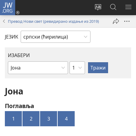
JW.ORG
Пријава
(отвара
Промени
Претрага
ПР
нови
језик
сајта
МЕ
Превод Нови свет (ревидирано издање из 2019)
прозор)
сајта
JW.ORG
ЈЕЗИК
ИЗАБЕРИ
Поглавље
Библијска
књига
Јона
Поглавља
1
2
3
4