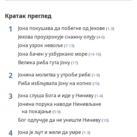
Кратак преглед
1
Јона покушава да побегне од Јехове
(
1-3
)
Јехова проузрокује снажну олују
(
4-6
)
Јона узрок невоље
(
7-13
)
Јона бачен у узбуркано море
(
14-16
)
Велика риба гута Јону
(
17
)
2
Јонина молитва у утроби рибе
(
1-9
)
Риба избљувала Јону на копно
(
10
)
3
Јона слуша Бога и иде у Ниниву
(
1-4
)
Јонина порука наводи Нинивљане
на покајање
(
5-9
)
Бог одлучује да не уништи Ниниву
(
10
)
4
Јона је љут и жели да умре
(
1-3
)