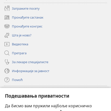
Затражите посету
Пронађите састанак
(отвара
нови
Пронађите конгрес
(отвара
прозор)
нови
Шта је ново?
прозор)
Видеотека
Претрага
За лекаре специјалисте
Информације за јавност
Помоћ
Прилози
(отвара
Подешавања приватности
нови
прозор)
Да бисмо вам пружили најбоље корисничко
ОНЛАЈН БИБЛИОТЕКА Watchtower
(отвара