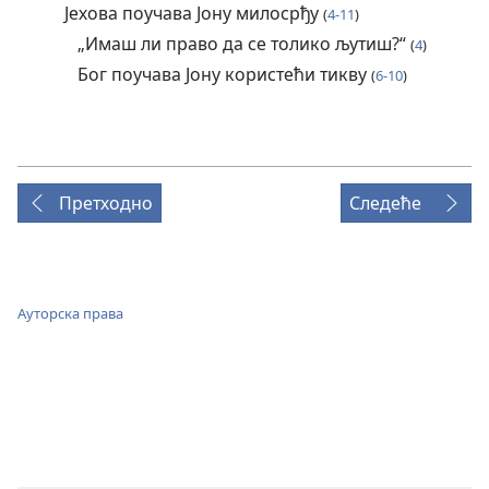
Јехова поучава Јону милосрђу
(
4-11
)
„Имаш ли право да се толико љутиш?“
(
4
)
Бог поучава Јону користећи тикву
(
6-10
)
Претходно
Следеће
Ауторска права