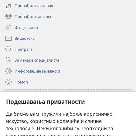
Пронађите састанак
(отвара
нови
Пронађите конгрес
(отвара
прозор)
нови
Шта је ново?
прозор)
Видеотека
Претрага
За лекаре специјалисте
Информације за јавност
Помоћ
Прилози
(отвара
Подешавања приватности
нови
прозор)
Да бисмо вам пружили најбоље корисничко
ОНЛАЈН БИБЛИОТЕКА Watchtower
(отвара
искуство, користимо колачиће и сличне
нови
®
JW Hub
технологије. Неки колачићи су неопходни за
прозор)
(отвара
функционисање нашег сајта и не можете их