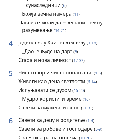
сунаследници
(
6
)
Божја вечна намера
(
11
)
Павле се моли да Ефешани стекну
разумевање
(
14-21
)
4
Јединство у Христовом телу
(
1-16
)
„Дао је људе на дар“
(
8
)
Стара и нова личност
(
17-32
)
5
Чист говор и чисто понашање
(
1-5
)
Живети као деца светлости
(
6-14
)
Испуњавати се духом
(
15-20
)
Мудро користити време
(
16
)
Савети за мужеве и жене
(
21-33
)
6
Савети за децу и родитеље
(
1-4
)
Савети за робове и господаре
(
5-9
)
Сва Божја ратна опрема
(
10-20
)