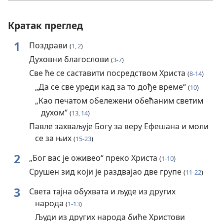
Кратак преглед
1
Поздрави
(
1, 2
)
Духовни благослови
(
3-7
)
Све ће се саставити посредством Христа
(
8-14
)
„Да се све уреди кад за то дође време“
(
10
)
„Као печатом обележени обећаним светим
духом“
(
13, 14
)
Павле захваљује Богу за веру Ефешана и моли
се за њих
(
15-23
)
2
„Бог вас је оживео“ преко Христа
(
1-10
)
Срушен зид који је раздвајао две групе
(
11-22
)
3
Света тајна обухвата и људе из других
народа
(
1-13
)
Људи из других народа биће Христови