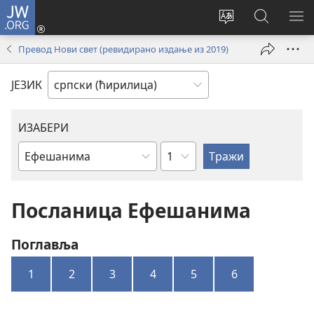
JW.ORG
Пријава
(отвара
Промени
Претрага
ПР
нови
језик
сајта
МЕ
Превод Нови свет (ревидирано издање из 2019)
прозор)
сајта
JW.ORG
ЈЕЗИК
ИЗАБЕРИ
Поглавље
Библијска
књига
Посланица Ефешанима
Поглавља
1
2
3
4
5
6