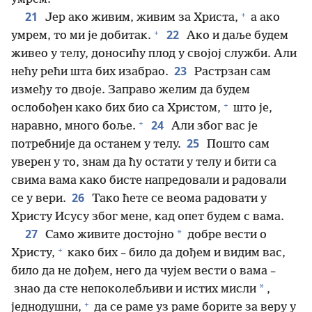
+
21
Јер ако живим, живим за Христа,
а ако
+
22
умрем, то ми је добитак.
Ако и даље будем
живео у телу, доносићу плод у својој служби. Али
23
нећу рећи шта бих изабрао.
Растрзан сам
између то двоје. Заправо желим да будем
+
ослобођен како бих био са Христом,
што је,
+
24
наравно, много боље.
Али због вас је
25
потребније да останем у телу.
Пошто сам
уверен у то, знам да ћу остати у телу и бити са
свима вама како бисте напредовали и радовали
26
се у вери.
Тако ћете се веома радовати у
Христу Исусу због мене, кад опет будем с вама.
27
*
Само живите достојно
добре вести о
+
Христу,
како бих – било да дођем и видим вас,
било да не дођем, него да чујем вести о вама –
*
знао да сте непоколебљиви и истих мисли
,
+
једнодушни,
да се раме уз раме борите за веру у