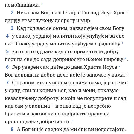
+
помоћницима:
2
Нека вам Бог, наш Отац, и Господ Исус Христ
дарују незаслужену доброту и мир.
3
Кад год вас се сетим, захваљујем свом Богу
4
у свакој усрдној молитви коју упућујем за све
+
вас. Сваку усрдну молитву упућујем с радошћу
5
зато што од дана кад сте прихватили добру
*
вест па све до сада доприносите њеном ширењу
.
+
6
Јер уверен сам да ће до дана Христа Исуса
+
Бог довршити добро дело које је започео у вама.
7
С правом тако мислим о свима вама, јер сте ми
у срцу, сви ви којима Бог, као и мени, показује
незаслужену доброту, и који ме подупирете и сад
+
кад сам у оковима
и онда кад је потребно
бранити и законски потврђивати право на
+
проповедање добре вести.
8
А Бог ми је сведок да ми сви ви недостајете,