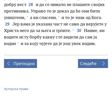
28
добру вест
и да се нимало не плашите својих
противника. Управо то је доказ да ће они бити
+
+
уништени,
а ви спасени,
и то је знак од Бога.
29
Јер вама је указана част не само да верујете у
+
30
Христа него да за њега и трпите.
Наиме, ви
водите исту борбу какву сте видели да сам ја
+
водио
и за коју чујете да је још увек водим.
Претходно
Следеће
Ауторска права