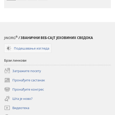
издање
издање
из
из
2019)
2019)
®
JW.ORG
/ ЗВАНИЧНИ ВЕБ-САЈТ ЈЕХОВИНИХ СВЕДОКА
Подешавање изгледа
Брзи линкови
Затражите посету
Пронађите састанак
(отвара
нови
Пронађите конгрес
(отвара
прозор)
нови
Шта је ново?
прозор)
Видеотека