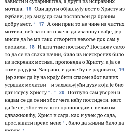
зависти и супарништва, а други из исправних
16
мотива.
Ови други објављују вест о Христу из
љубави, јер знају да сам постављен да браним
+
17
добру вест.
А они први то не чине из чистих
мотива, већ зато што желе да изазову свађе, јер
мисле да ће ми тако створити невоље док сам у
18
оковима.
И шта тиме постижу? Постижу само
то да се на сваки начин, било из неискрених било
из искрених мотива, проповеда о Христу, а ја се
19
томе радујем. Заправо, и даље ћу се радовати,
јер знам да ћу на крају бити спасен због ваших
+
усрдних молитви
и захваљујући духу који је био
+
20
*
дат Исусу Христу
.
Потпуно сам уверен и
надам се да се ни због чега нећу постидети, него
да ће се, због тога што проповедам с великом
одважношћу, Христ и сада, као и увек до сада,
*
прославити преко мене
, било да живим било да
+
умрем.