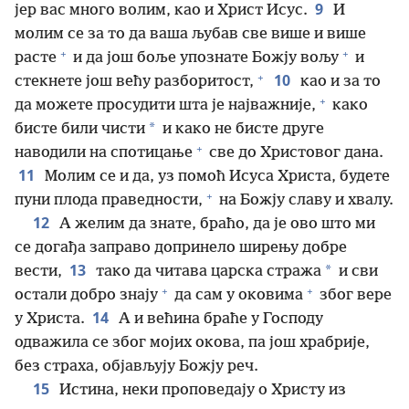
9
јер вас много волим, као и Христ Исус.
И
молим се за то да ваша љубав све више и више
+
+
расте
и да још боље упознате Божју вољу
и
+
10
стекнете још већу разборитост,
као и за то
+
да можете просудити шта је најважније,
како
*
бисте били чисти
и како не бисте друге
+
наводили на спотицање
све до Христовог дана.
11
Молим се и да, уз помоћ Исуса Христа, будете
+
пуни плода праведности,
на Божју славу и хвалу.
12
А желим да знате, браћо, да је ово што ми
се догађа заправо допринело ширењу добре
13
*
вести,
тако да читава царска стража
и сви
+
+
остали добро знају
да сам у оковима
због вере
14
у Христа.
А и већина браће у Господу
одважила се због мојих окова, па још храбрије,
без страха, објављују Божју реч.
15
Истина, неки проповедају о Христу из