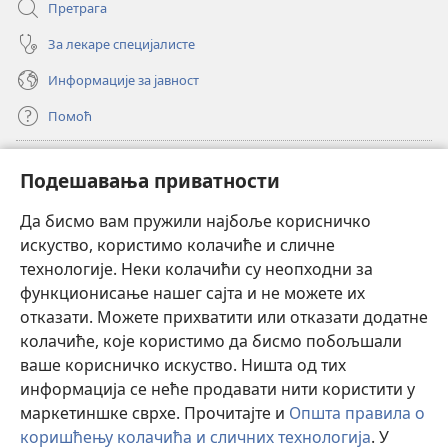
Претрага
За лекаре специјалисте
Информације за јавност
Помоћ
Прилози
(отвара
Подешавања приватности
нови
прозор)
Да бисмо вам пружили најбоље корисничко
ОНЛАЈН БИБЛИОТЕКА Watchtower
(отвара
искуство, користимо колачиће и сличне
нови
®
JW Hub
технологије. Неки колачићи су неопходни за
прозор)
(отвара
функционисање нашег сајта и не можете их
нови
®
JW Library
прозор)
отказати. Можете прихватити или отказати додатне
колачиће, које користимо да бисмо побољшали
®
Watchtower Library
ваше корисничко искуство. Ништа од тих
информација се неће продавати нити користити у
маркетиншке сврхе. Прочитајте и
Општа правила о
коришћењу колачића и сличних технологија
. У