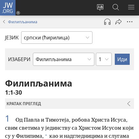
JW.ORG
Пријава
(отвара
Промени
Претрага
ПР
нови
језик
сајта
МЕ
Филипљанима
прозор)
сајта
JW.ORG
ЈЕЗИК
Поглавље
ИЗАБЕРИ
Библијска
књига
Филипљанима
1:1-30
КРАТАК ПРЕГЛЕД
1
Од Павла и Тимотеја, робова Христа Исуса,
свим светима у јединству са Христом Исусом који
+
су у Филипима,
као и надгледницима и слугама