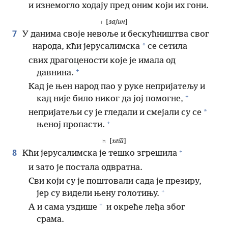
и изнемогло ходају пред оним који их гони.
[
зајин
]
ז
7
У данима своје невоље и бескућништва свог
*
народа, кћи јерусалимска
се сетила
свих драгоцености које је имала од
+
давнина.
Кад је њен народ пао у руке непријатељу и
+
кад није било никог да јој помогне,
*
непријатељи су је гледали и смејали су се
+
њеној пропасти.
[
хет
]
ח
+
8
Кћи јерусалимска је тешко згрешила
и зато је постала одвратна.
Сви који су је поштовали сада је презиру,
+
јер су видели њену голотињу.
+
А и сама уздише
и окреће леђа због
срама.