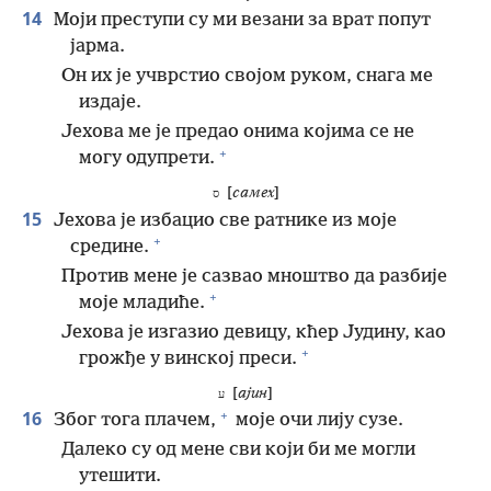
14
Моји преступи су ми везани за врат попут
јарма.
Он их је учврстио својом руком, снага ме
издаје.
Јехова ме је предао онима којима се не
+
могу одупрети.
[
самех
]
ס
15
Јехова је избацио све ратнике из моје
+
средине.
Против мене је сазвао мноштво да разбије
+
моје младиће.
Јехова је изгазио девицу, кћер Јудину, као
+
грожђе у винској преси.
[
ајин
]
ע
+
16
Због тога плачем,
моје очи лију сузе.
Далеко су од мене сви који би ме могли
утешити.