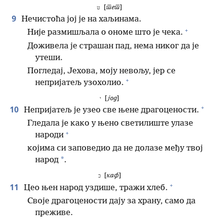
[
тет
]
ט
9
Нечистоћа јој је на хаљинама.
+
Није размишљала о ономе што је чека.
Доживела је страшан пад, нема никог да је
утеши.
Погледај, Јехова, моју невољу, јер се
+
непријатељ узохолио.
[
јод
]
י
+
10
Непријатељ је узео све њене драгоцености.
Гледала је како у њено светилиште улазе
+
народи
којима си заповедио да не долазе међу твој
*
народ
.
[
каф
]
כ
+
11
Цео њен народ уздише, тражи хлеб.
Своје драгоцености дају за храну, само да
преживе.