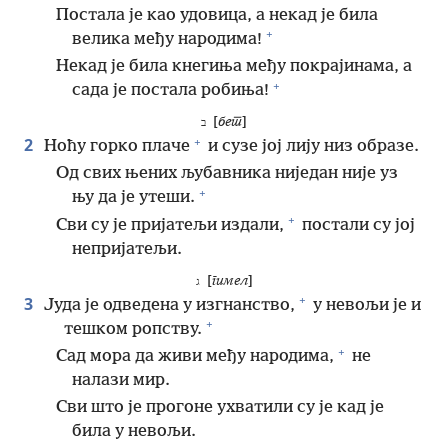
Постала је као удовица, а некад је била
+
велика међу народима!
Некад је била кнегиња међу покрајинама, а
+
сада је постала робиња!
[
бет
]
ב
+
2
Ноћу горко плаче
и сузе јој лију низ образе.
Од свих њених љубавника ниједан није уз
+
њу да је утеши.
+
Сви су је пријатељи издали,
постали су јој
непријатељи.
[
гимел
]
ג
+
3
Јуда је одведена у изгнанство,
у невољи је и
+
тешком ропству.
+
Сад мора да живи међу народима,
не
налази мир.
Сви што је прогоне ухватили су је кад је
била у невољи.