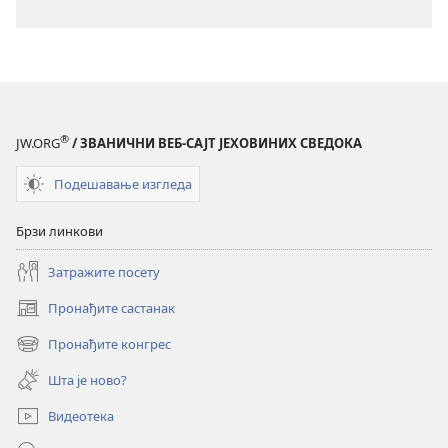
издање
издање
из
из
2019)
2019)
®
JW.ORG
/ ЗВАНИЧНИ ВЕБ-САЈТ ЈЕХОВИНИХ СВЕДОКА
Подешавање изгледа
Брзи линкови
Затражите посету
Пронађите састанак
(отвара
нови
Пронађите конгрес
(отвара
прозор)
нови
Шта је ново?
прозор)
Видеотека