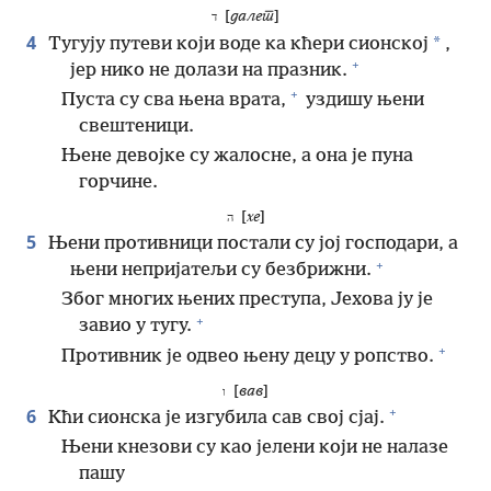
[
далет
]
ד
4
*
Тугују путеви који воде ка кћери сионској
,
+
јер нико не долази на празник.
+
Пуста су сва њена врата,
уздишу њени
свештеници.
Њене девојке су жалосне, а она је пуна
горчине.
[
хе
]
ה
5
Њени противници постали су јој господари, а
+
њени непријатељи су безбрижни.
Због многих њених преступа, Јехова ју је
+
завио у тугу.
+
Противник је одвео њену децу у ропство.
[
вав
]
ו
+
6
Кћи сионска је изгубила сав свој сјај.
Њени кнезови су као јелени који не налазе
пашу