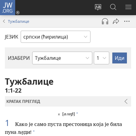
JW.ORG
Пријава
(отвара
Промени
Претрага
ПР
нови
језик
сајта
МЕ
Тужбалице
прозор)
сајта
JW.ORG
ЈЕЗИК
Поглавље
ИЗАБЕРИ
Библијска
књига
Тужбалице
1:1-22
КРАТАК ПРЕГЛЕД
*
[
алеф
]
א
1
Како је само пуста престоница која је била
+
пуна људи!