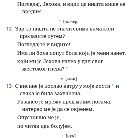
Погледај, Јехова, и види да ништа више не
вредим.
[
ламед
]
ל
12
Зар то ништа не значи свима вама који
пролазите путем?
Погледајте и видите!
Има ли бола попут бола који је мени нанет,
који ми је Јехова нанео у дан свог
+
жестоког гнева?
[
мем
]
מ
+
13
С висине је послао ватру у моје кости
и
свака је била захваћена.
Разапео је мрежу пред мојим ногама,
натерао ме је да се окренем.
Опустошио ме је,
по читав дан болујем.
[
нун
]
נ