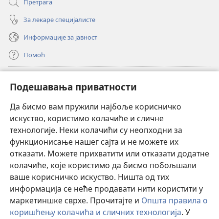
Претрага
За лекаре специјалисте
Информације за јавност
Помоћ
Прилози
(отвара
Подешавања приватности
нови
прозор)
Да бисмо вам пружили најбоље корисничко
ОНЛАЈН БИБЛИОТЕКА Watchtower
(отвара
искуство, користимо колачиће и сличне
нови
®
JW Hub
технологије. Неки колачићи су неопходни за
прозор)
(отвара
функционисање нашег сајта и не можете их
нови
®
JW Library
прозор)
отказати. Можете прихватити или отказати додатне
колачиће, које користимо да бисмо побољшали
®
Watchtower Library
ваше корисничко искуство. Ништа од тих
информација се неће продавати нити користити у
маркетиншке сврхе. Прочитајте и
Општа правила о
коришћењу колачића и сличних технологија
. У