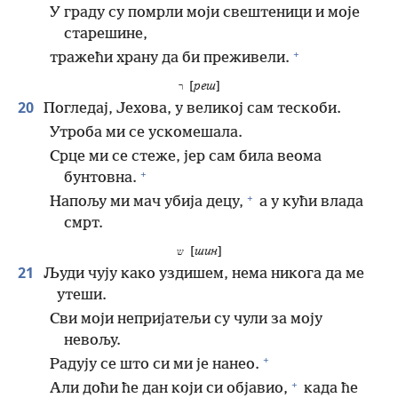
У граду су помрли моји свештеници и моје
старешине,
+
тражећи храну да би преживели.
[
реш
]
ר
20
Погледај, Јехова, у великој сам тескоби.
Утроба ми се ускомешала.
Срце ми се стеже, јер сам била веома
+
бунтовна.
+
Напољу ми мач убија децу,
а у кући влада
смрт.
[
шин
]
ש
21
Људи чују како уздишем, нема никога да ме
утеши.
Сви моји непријатељи су чули за моју
невољу.
+
Радују се што си ми је нанео.
+
Али доћи ће дан који си објавио,
када ће