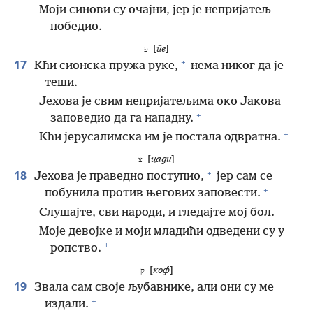
Моји синови су очајни, јер је непријатељ
победио.
[
пе
]
פ
+
17
Кћи сионска пружа руке,
нема никог да је
теши.
Јехова је свим непријатељима око Јакова
+
заповедио да га нападну.
+
Кћи јерусалимска им је постала одвратна.
[
цади
]
צ
+
18
Јехова је праведно поступио,
јер сам се
+
побунила против његових заповести.
Слушајте, сви народи, и гледајте мој бол.
Моје девојке и моји младићи одведени су у
+
ропство.
[
коф
]
ק
19
Звала сам своје љубавнике, али они су ме
+
издали.