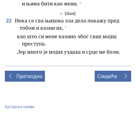
+
и њима бити као мени.
[
тав
]
ת
22
Нека се сва њихова зла дела покажу пред
+
тобом и казни их,
као што си мене казнио због свих мојих
преступа.
Јер много је мојих уздаха и срце ме боли.
Претходно
Следеће
Ауторска права