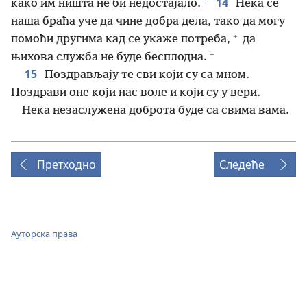
+
14
како им ништа не би недостајало.
Нека се
наша браћа уче да чине добра дела, тако да могу
+
помоћи другима кад се укаже потреба,
да
+
њихова служба не буде бесплодна.
15
Поздрављају те сви који су са мном.
Поздрави оне који нас воле и који су у вери.
Нека незаслужена доброта буде са свима вама.
Претходно
Следеће
Ауторска права