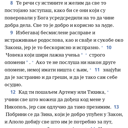
8
Те речи су истините и желим да све то
постојано заступаш, како би се они који су
поверовали у Бога усредсредили на то да чине
добра дела. Све то је добро и корисно за људе.
9
Избегавај бесмислене расправе и
истраживање родослова, као и свађе и сукобе око
+
10
Закона, јер је то бескорисно и испразно.
+
*
Човека који шири лажна учења
строго
+
*
опомени
.
Ако те не послуша ни након друге
+
11
опомене, немој имати ништа с њим,
знајући
да је застранио и да греши, и да је тако сам себе
осудио.
+
12
Кад ти пошаљем Артему или Тихика,
учини све што можеш да дођеш код мене у
13
Никопољ, јер сам одлучио да тамо презимим.
Побрини се да Зина, који је добро упућен у Закон,
и Аполо добију све што им је потребно за пут,