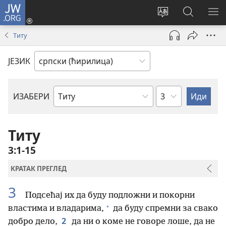
JW.ORG
Пријава
(отвара
Промени
Претрага
ПР
нови
језик
сајта
МЕ
Титу
прозор)
сајта
JW.ORG
ЈЕЗИК
Поглавље
ИЗАБЕРИ
Библијска
књига
Титу
3:1-15
КРАТАК ПРЕГЛЕД
3
Подсећај их да буду подложни и покорни
+
властима и владарима,
да буду спремни за свако
2
добро дело,
да ни о коме не говоре лоше, да не