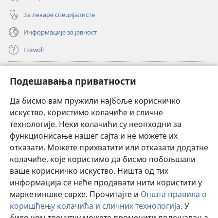
За лекаре специјалисте
Информације за јавност
Помоћ
Прилози
(отвара
Подешавања приватности
нови
прозор)
Да бисмо вам пружили најбоље корисничко
ОНЛАЈН БИБЛИОТЕКА Watchtower
(отвара
искуство, користимо колачиће и сличне
нови
®
JW Hub
технологије. Неки колачићи су неопходни за
прозор)
(отвара
функционисање нашег сајта и не можете их
нови
®
JW Library
прозор)
отказати. Можете прихватити или отказати додатне
колачиће, које користимо да бисмо побољшали
®
Watchtower Library
ваше корисничко искуство. Ништа од тих
информација се неће продавати нити користити у
маркетиншке сврхе. Прочитајте и
Општа правила о
коришћењу колачића и сличних технологија
. У
било ком тренутку можете променити подешавања
Copyright
© 2026 Watch Tower Bible and Tract Society of Pennsylvania.