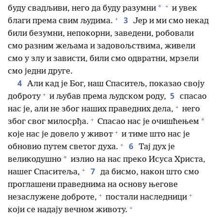
+
*
буду свадљиви, него да буду разумни
и увек
+
3
благи према свим људима.
Јер и ми смо некад
били безумни, непокорни, заведени, робовали
смо разним жељама и задовољствима, живели
смо у злу и зависти, били смо одвратни, мрзели
смо једни друге.
4
Али кад је Бог, наш Спаситељ, показао своју
+
5
доброту
и љубав према људском роду,
спасао
+
нас је, али не због наших праведних дела,
него
+
*
због свог милосрђа.
Спасао нас је очишћењем
+
које нас је довело у живот
и тиме што нас је
+
6
обновио путем светог духа.
Тај дух је
*
великодушно
излио на нас преко Исуса Христа,
+
7
нашег Спаситеља,
да бисмо, након што смо
проглашени праведнима на основу његове
+
+
незаслужене доброте,
постали наследници
+
који се надају вечном животу.