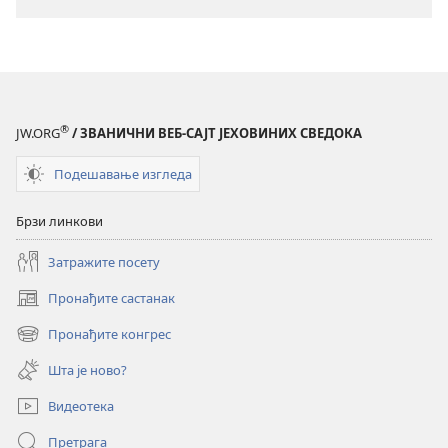
из
из
2019)
2019)
®
JW.ORG
/ ЗВАНИЧНИ ВЕБ-САЈТ ЈЕХОВИНИХ СВЕДОКА
Подешавање изгледа
Брзи линкови
Затражите посету
Пронађите састанак
(отвара
нови
Пронађите конгрес
(отвара
прозор)
нови
Шта је ново?
прозор)
Видеотека
Претрага