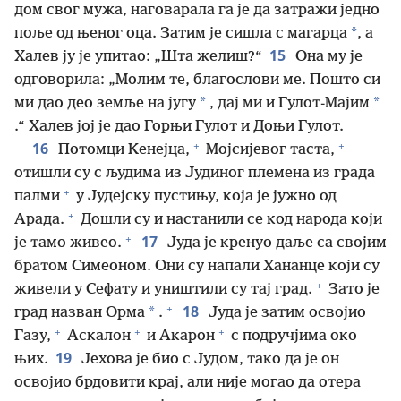
дом свог мужа, наговарала га је да затражи једно
*
поље од њеног оца. Затим је сишла с магарца
, а
15
Халев ју је упитао: „Шта желиш?“
Она му је
одговорила: „Молим те, благослови ме. Пошто си
*
*
ми дао део земље на југу
, дај ми и Гулот-Мајим
.“ Халев јој је дао Горњи Гулот и Доњи Гулот.
+
+
16
Потомци Кенејца,
Мојсијевог таста,
отишли су с људима из Јудиног племена из града
+
палми
у Јудејску пустињу, која је јужно од
+
Арада.
Дошли су и настанили се код народа који
+
17
је тамо живео.
Јуда је кренуо даље са својим
братом Симеоном. Они су напали Хананце који су
+
живели у Сефату и уништили су тај град.
Зато је
+
18
*
град назван Орма
.
Јуда је затим освојио
+
+
+
Газу,
Аскалон
и Акарон
с подручјима око
19
њих.
Јехова је био с Јудом, тако да је он
освојио брдовити крај, али није могао да отера