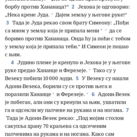
2
борбу против Хананаца?“
Јехова је одговорио:
+
„Нека крене Јуда.
Дајем земљу у његове руке!“
3
Тада је Јуда рекао свом брату Симеону: „Пођи
+
*
са мном у земљу која је припала мени
да се
боримо против Хананаца. Онда ћу ја поћи с тобом
у земљу која је припала теби.“ И Симеон је пошао
с њим.
4
Јудино племе је кренуло и Јехова је у његове
+
руке предао Хананце и Ферезеје.
Тако су у
5
Везеку побили 10 000 људи.
У Везеку су нашли
Адони-Везека, борили су се против њега и
+
+
6
поразили Хананце
и Ферезеје.
Адони-Везек
је побегао, али они су кренули за њим, ухватили
7
га и одсекли му палчеве на рукама и на ногама.
Тада је Адони-Везек рекао: „Под мојим столом
сакупља храну 70 краљева са одсеченим
палчевима на рукама и на ногама. Како сам