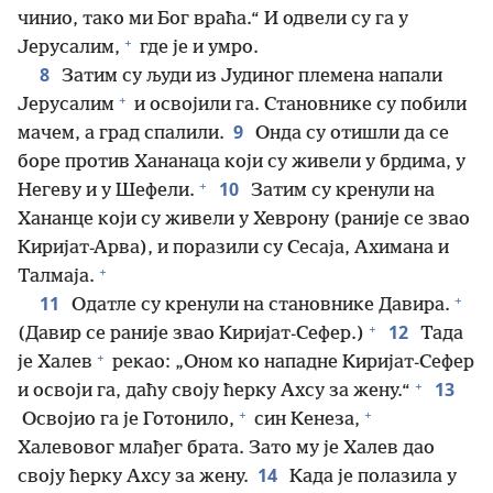
чинио, тако ми Бог враћа.“ И одвели су га у
+
Јерусалим,
где је и умро.
8
Затим су људи из Јудиног племена напали
+
Јерусалим
и освојили га. Становнике су побили
9
мачем, а град спалили.
Онда су отишли да се
боре против Хананаца који су живели у брдима, у
+
10
Негеву и у Шефели.
Затим су кренули на
Хананце који су живели у Хеврону (раније се звао
Киријат-Арва), и поразили су Сесаја, Ахимана и
+
Талмаја.
+
11
Одатле су кренули на становнике Давира.
+
12
(Давир се раније звао Киријат-Сефер.)
Тада
+
је Халев
рекао: „Оном ко нападне Киријат-Сефер
+
13
и освоји га, даћу своју ћерку Ахсу за жену.“
+
+
Освојио га је Готонило,
син Кенеза,
Халевовог млађег брата. Зато му је Халев дао
14
своју ћерку Ахсу за жену.
Када је полазила у