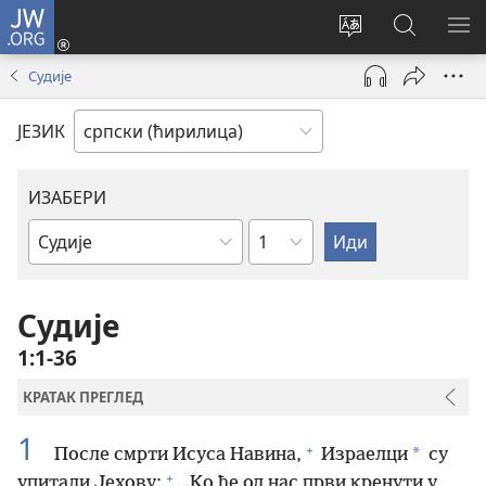
JW.ORG
Пријава
(отвара
Промени
Претрага
ПР
нови
језик
сајта
МЕ
Судије
прозор)
сајта
JW.ORG
ЈЕЗИК
ИЗАБЕРИ
Поглавље
Библијска
књига
Судије
1:1-36
КРАТАК ПРЕГЛЕД
1
+
*
После смрти Исуса Навина,
Израелци
су
+
упитали Јехову:
„Ко ће од нас први кренути у