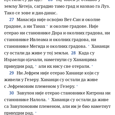
земљу Хетеја, саградио тамо град и назвао га Луз.
Тако се зове и дан-данас.
27
Манасија није освојио Вет-Сан и околне
+
градове, а ни Танах
и околне градове. Није
отерао ни становнике Дора и околних градова, ни
становнике Ивлеама и околних градова, ни
+
становнике Мегида и околних градова.
Хананци
28
су остали да живе у тој земљи.
Када су
Израелци ојачали, наметнули су Хананцима
+
+
принудни рад,
али их нису све отерали.
29
Ни Јефрем није отерао Хананце који су
живели у Гезеру. Хананци су остали да живе
+
с Јефремовим племеном у Гезеру.
30
Завулон није отерао становнике Китрона ни
+
становнике Налола.
Хананци су остали да живе
са Завулоновим племеном, али им је био наметнут
+
принудни рад.