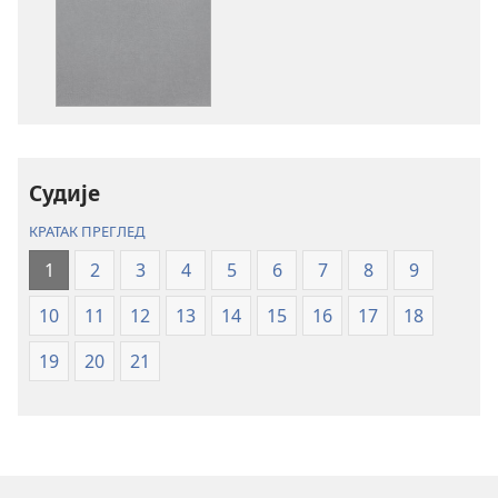
за
за
преузимање
преузимање
електронских
аудио-
публикација
садржаја
Свето
Свето
писмо
писмо
–
–
превод
превод
Судије
Нови
Нови
КРАТАК ПРЕГЛЕД
свет
свет
(ревидирано
(ревидирано
1
2
3
4
5
6
7
8
9
издање
издање
10
11
12
13
14
15
16
17
18
из
из
2019)
2019)
19
20
21