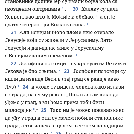
становнике долине јер су имали бојна кола са
+
20
*
гвозденим оштрицама
.
Халеву су дали
+
Хеврон, као што је Мојсије и обећао,
а он је
+
одатле отерао три Енакова сина.
21
Али Венијаминово племе није отерало
Јевусеје који су живели у Јерусалиму. Зато
Јевусеји и дан-данас живе у Јерусалиму
+
с Венијаминовим племеном.
+
22
Јосифови потомци
су кренули на Ветиљ и
+
23
Јехова је био с њима.
Јосифови потомци су
ишли да извиде Ветиљ (тај град се раније звао
+
24
Луз)
и уходе су виделе човека како излази
из града, па су му рекле: „Покажи нам како да
уђемо у град, а ми ћемо према теби бити
25
*
милосрдни
.“
Тако им је човек показао како
да уђу у град и они су мачем побили становнике
града, а тог човека с целом његовом породицом
+
26
пустили су да оде.
Тај човек је отишао у