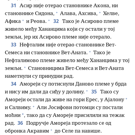
31
Асир није отерао становнике Акона, ни
+
+
становнике Сидона,
Алава, Ахсива,
Хелве,
+
+
32
Афика
и Реова.
Тако је Асирово племе
живело међу Хананцима који су остали у тој
земљи, јер их Асирово племе није отерало.
33
Нефталим није отерао становнике Вет-
+
Семеса ни становнике Вет-Аната.
Тако је
Нефталимово племе живело међу Хананцима у тој
+
земљи.
Становницима Вет-Семеса и Вет-Аната
наметнули су принудни рад.
34
Амореји су потиснули Даново племе у брда
+
35
и нису им дали да сиђу у долину.
Тако су
+
Амореји остали да живе на гори Ерес, у Ајалону
+
и Салвиму.
Али Јосифови потомци су постали
*
моћни
, тако да су Амореје присилили на тежак
36
рад.
Подручје Амореја протезало се од
+
обронка Акравим
до Селе па навише.