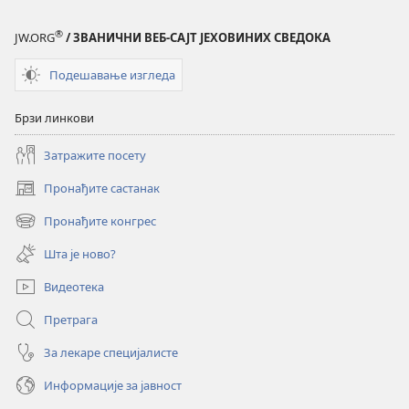
®
JW.ORG
/ ЗВАНИЧНИ ВЕБ-САЈТ ЈЕХОВИНИХ СВЕДОКА
Подешавање изгледа
Брзи линкови
Затражите посету
Пронађите састанак
(отвара
нови
Пронађите конгрес
(отвара
прозор)
нови
Шта је ново?
прозор)
Видеотека
Претрага
За лекаре специјалисте
Информације за јавност