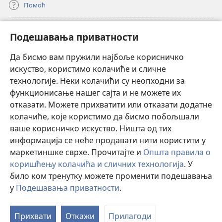
Помоћ
Прилози
(отвара
Подешавања приватности
нови
прозор)
Да бисмо вам пружили најбоље корисничко
ОНЛАЈН БИБЛИОТЕКА Watchtower
(отвара
искуство, користимо колачиће и сличне
нови
®
JW Hub
технологије. Неки колачићи су неопходни за
прозор)
(отвара
функционисање нашег сајта и не можете их
нови
®
JW Library
прозор)
отказати. Можете прихватити или отказати додатне
колачиће, које користимо да бисмо побољшали
®
Watchtower Library
ваше корисничко искуство. Ништа од тих
информација се неће продавати нити користити у
маркетиншке сврхе. Прочитајте и
Општа правила о
коришћењу колачића и сличних технологија
. У
било ком тренутку можете променити подешавања
Copyright
© 2026 Watch Tower Bible and Tract Society of Pennsylvania.
ПРАВИЛА КОРИШЋЕЊА
|
ПРИВАТНОСТ
|
ПОДЕШАВАЊЕ
у
Подешавања приватности
.
П
ПРИВАТНОСТИ
са
Прихвати
Откажи
Прилагоди