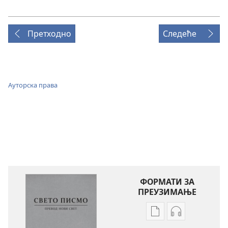
Претходно
Следеће
Ауторска права
ФОРМАТИ ЗА
ПРЕУЗИМАЊЕ
Формати
Формати