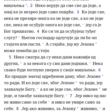
2
*
мишљења
.
Неко верује да сме све да једе, а
3
онај ко је незрео једе само поврће.
Ко једе све,
нека не презире онога ко не једе све, а ко не једе
+
све, нека не осуђује онога ко једе све,
јер га је
4
Бог прихватио.
Ко си ти да осуђујеш туђег
+
слугу?
Његов господар одлучује да ли ће он
+
*
стајати или пасти.
А стајаће, јер му Јехова
може помоћи да стоји.
5
Неко сматра да су неки дани важнији од
+
+
других,
а за некога су сви дани једнаки.
Нека
6
свако буде потпуно уверен у своје мишљење.
*
Ко придаје значај одређеном дану, због Јехове
*
то ради. И ко једе све, због Јехове
то ради, јер
+
*
захваљује Богу,
а ко не једе све, због Јехове
не
+
7
једе, и такође захваљује Богу.
Јер нико од нас
+
не живи само за себе
и нико не умире само за
+
8
*
себе.
Јер ако живимо, за Јехову
живимо,
и