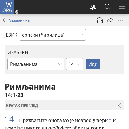
JW.ORG
Пријава
(отвара
Промени
Претрага
ПР
нови
језик
сајта
МЕ
Римљанима
прозор)
сајта
JW.ORG
ЈЕЗИК
ИЗАБЕРИ
Поглавље
Библијска
књига
Римљанима
14:1-23
КРАТАК ПРЕГЛЕД
14
+
Прихватите онога ко је незрео у вери
и
немојте никога да осуђујете због његовог