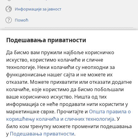
Информације за јавност
Помоћ
Прилози
(отвара
Подешавања приватности
нови
прозор)
Да бисмо вам пружили најбоље корисничко
ОНЛАЈН БИБЛИОТЕКА Watchtower
(отвара
искуство, користимо колачиће и сличне
нови
®
JW Hub
технологије. Неки колачићи су неопходни за
прозор)
(отвара
функционисање нашег сајта и не можете их
нови
®
JW Library
прозор)
отказати. Можете прихватити или отказати додатне
колачиће, које користимо да бисмо побољшали
®
Watchtower Library
ваше корисничко искуство. Ништа од тих
информација се неће продавати нити користити у
маркетиншке сврхе. Прочитајте и
Општа правила о
коришћењу колачића и сличних технологија
. У
било ком тренутку можете променити подешавања
Copyright
© 2026 Watch Tower Bible and Tract Society of Pennsylvania.
ПРАВИЛА КОРИШЋЕЊА
|
ПРИВАТНОСТ
|
ПОДЕШАВАЊЕ
у
Подешавања приватности
.
П
ПРИВАТНОСТИ