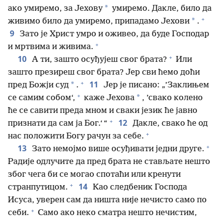
*
ако умиремо, за Јехову
умиремо. Дакле, било да
+
*
живимо било да умиремо, припадамо Јехови
.
9
Зато је Христ умро и оживео, да буде Господар
+
и мртвима и живима.
+
10
А ти, зашто осуђујеш свог брата?
Или
зашто презиреш свог брата? Јер сви ћемо доћи
+
11
*
пред Божји суд
.
Јер је писано: „’Заклињем
+
*
се самим собом‘,
каже Јехова
, ’свако колено
ће се савити преда мном и сваки језик ће јавно
+
12
признати да сам ја Бог.‘ “
Дакле, свако ће од
+
нас положити Богу рачун за себе.
+
13
Зато немојмо више осуђивати једни друге.
Радије одлучите да пред брата не стављате нешто
због чега би се могао спотаћи или кренути
+
14
странпутицом.
Као следбеник Господа
Исуса, уверен сам да ништа није нечисто само по
+
себи.
Само ако неко сматра нешто нечистим,