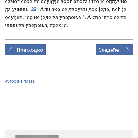
самог себе не осуђује због онога што је одлучио
23
да учини.
Али ако се двоуми док једе, већ је
*
осуђен, јер не једе из уверења
. А све што се не
чини из уверења, грех је.
Претходно
Следеће
Ауторска права