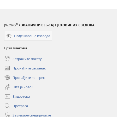
®
JW.ORG
/ ЗВАНИЧНИ ВЕБ-САЈТ ЈЕХОВИНИХ СВЕДОКА
Подешавање изгледа
Брзи линкови
Затражите посету
Пронађите састанак
(отвара
нови
Пронађите конгрес
(отвара
прозор)
нови
Шта је ново?
прозор)
Видеотека
Претрага
За лекаре специјалисте