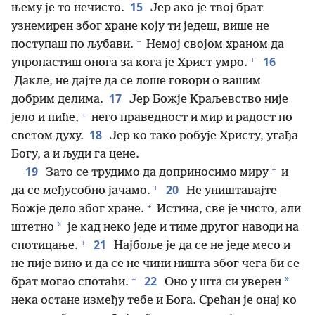
15
њему је то нечисто.
Јер ако је твој брат
узнемирен због хране коју ти једеш, више не
+
поступаш по љубави.
Немој својом храном да
+
16
упропастиш онога за кога је Христ умро.
Дакле, не дајте да се лоше говори о вашим
17
добрим делима.
Јер Божје Краљевство није
+
јело и пиће,
него праведност и мир и радост по
18
светом духу.
Јер ко тако робује Христу, угађа
Богу, а и људи га цене.
+
19
Зато се трудимо да доприносимо миру
и
+
20
да се међусобно јачамо.
Не уништавајте
+
Божје дело због хране.
Истина, све је чисто, али
*
штетно
је кад неко једе и тиме другог наводи на
+
21
спотицање.
Најбоље је да се не једе месо и
не пије вино и да се не чини ништа због чега би се
+
22
*
брат могао спотаћи.
Оно у шта си уверен
нека остане између тебе и Бога. Срећан је онај ко