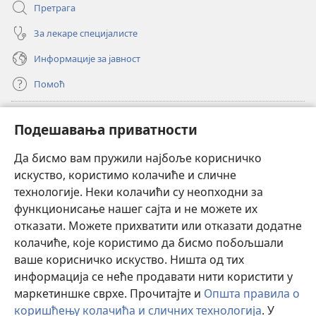
Претрага
За лекаре специјалисте
Информације за јавност
Помоћ
Прилози
(отвара
Подешавања приватности
нови
прозор)
Да бисмо вам пружили најбоље корисничко
ОНЛАЈН БИБЛИОТЕКА Watchtower
(отвара
искуство, користимо колачиће и сличне
нови
®
JW Hub
технологије. Неки колачићи су неопходни за
прозор)
(отвара
функционисање нашег сајта и не можете их
нови
®
JW Library
прозор)
отказати. Можете прихватити или отказати додатне
колачиће, које користимо да бисмо побољшали
®
Watchtower Library
ваше корисничко искуство. Ништа од тих
информација се неће продавати нити користити у
маркетиншке сврхе. Прочитајте и
Општа правила о
коришћењу колачића и сличних технологија
. У