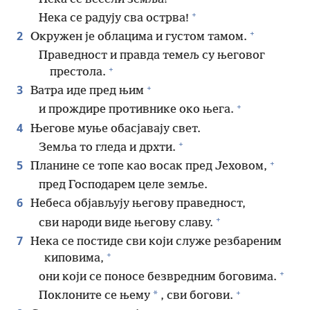
+
Нека се радују сва острва!
+
2
Окружен је облацима и густом тамом.
Праведност и правда темељ су његовог
+
престола.
+
3
Ватра иде пред њим
+
и прождире противнике око њега.
4
Његове муње обасјавају свет.
+
Земља то гледа и дрхти.
+
5
Планине се топе као восак пред Јеховом,
пред Господарем целе земље.
6
Небеса објављују његову праведност,
+
сви народи виде његову славу.
7
Нека се постиде сви који служе резбареним
+
киповима,
+
они који се поносе безвредним боговима.
+
*
Поклоните се њему
, сви богови.