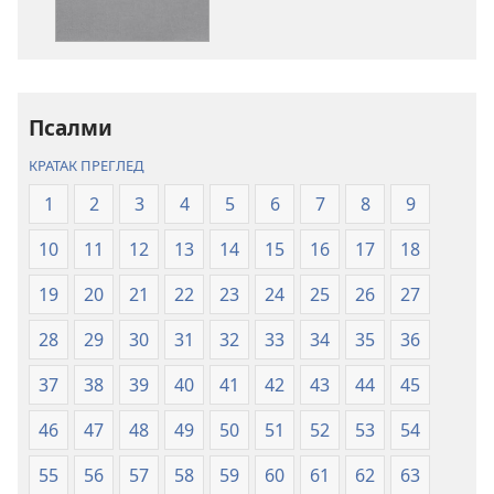
публикација
садржаја
Свето
Свето
писмо
писмо
–
–
превод
превод
Псалми
Нови
Нови
КРАТАК ПРЕГЛЕД
свет
свет
(ревидирано
(ревидирано
1
2
3
4
5
6
7
8
9
издање
издање
10
11
12
13
14
15
16
17
18
из
из
2019)
2019)
19
20
21
22
23
24
25
26
27
28
29
30
31
32
33
34
35
36
37
38
39
40
41
42
43
44
45
46
47
48
49
50
51
52
53
54
55
56
57
58
59
60
61
62
63