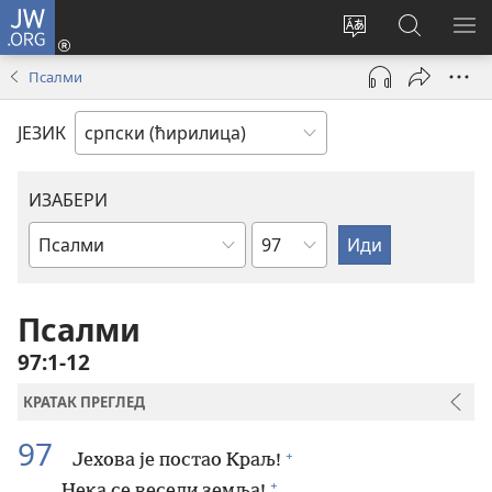
JW.ORG
Пријава
(отвара
Промени
Претрага
ПР
нови
језик
сајта
МЕ
Псалми
прозор)
сајта
JW.ORG
ЈЕЗИК
ИЗАБЕРИ
Поглавље
Библијска
књига
Псалми
97:1-12
КРАТАК ПРЕГЛЕД
97
+
Јехова је постао Краљ!
+
Нека се весели земља!