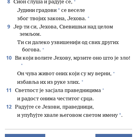
+
8
Сион слуша и радује се,
*
Јудини градови
се веселе
+
због твојих закона, Јехова.
9
Јер ти си, Јехова, Свевишњи над целом
земљом.
Ти си далеко узвишенији од свих других
+
богова.
10
Ви који волите Јехову, мрзите оно што је зло!
+
+
Он чува живот оних који су му верни,
+
избавља их из руке злих.
+
11
Светлост је засјала праведницима
и радост онима честитог срца.
12
Радујте се Јехови, праведници,
*
и упућујте хвале његовом светом имену
.