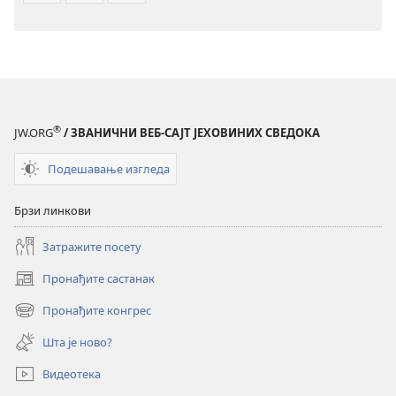
®
JW.ORG
/ ЗВАНИЧНИ ВЕБ-САЈТ ЈЕХОВИНИХ СВЕДОКА
Подешавање изгледа
Брзи линкови
Затражите посету
Пронађите састанак
(отвара
нови
Пронађите конгрес
(отвара
прозор)
нови
Шта је ново?
прозор)
Видеотека