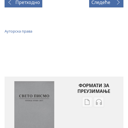
Претходно
Следеће
Ауторска права
ФОРМАТИ ЗА
ПРЕУЗИМАЊЕ
Формати
Формати
за
за
преузимање
преузимање
електронских
аудио-